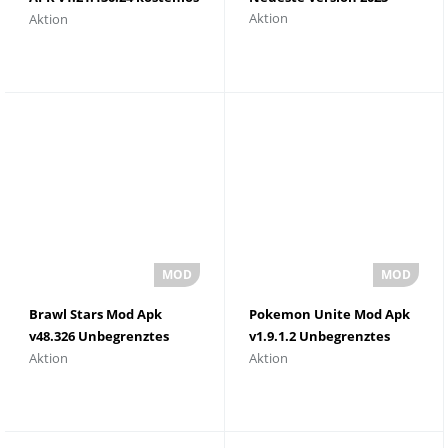
Aktion
Aktion
herunterladen
Brawl Stars Mod Apk
Pokemon Unite Mod Apk
v48.326 Unbegrenztes
v1.9.1.2 Unbegrenztes
Aktion
Aktion
Geld
Geld