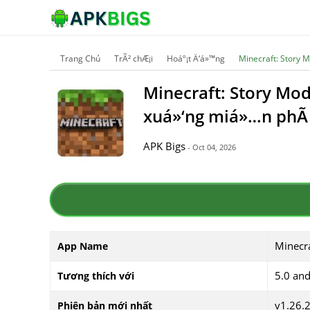
Trang Chủ
TrÃ² chÆ¡i
Hoáº¡t Ä‘á»™ng
Minecraft: Story 
Minecraft: Story Mod
xuá»‘ng miá»…n phÃ­
APK Bigs
- Oct 04, 2026
Minecr
App Name
5.0 an
Tương thích với
v1.26.
Phiên bản mới nhất