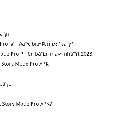
áº¡n
ro láº¡i Äáº·c biá»‡t nhÆ° váº­y?
 Mode Pro Phiên báº£n má»›i nháº¥t 2023
: Story Mode Pro APK
báº¡c
ft: Story Mode Pro APK?