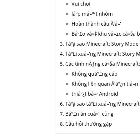
Vui choi
láº­p má»™t nhóm
Hoàn thành câu Ä‘á»‘
Báº£o vá»‡ khu vá»±c cá»§a b
Táº¡i sao Minecraft: Story Mode P
Táº£i xuá»‘ng Minecraft: Story
Các tính nÄƒng cá»§a Minecraft
Không quáº£ng cáo
Không liên quan Ä‘áº¿n tiá»n 
thiáº¿t bá»‹ Android
Táº¡i sao táº£i xuá»‘ng Minecra
Báº£n án cuá»‘i cùng
Câu hỏi thường gặp