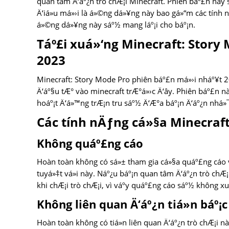
quan tâm Ä‘áº¿n trò chÆ¡i Minecraft. Phiên báº£n này
Ä‘iá»u má»›i là á»©ng dá»¥ng này bao gá»“m các tính n
á»©ng dá»¥ng này sáº½ mang láº¡i cho báº¡n.
Táº£i xuá»‘ng Minecraft: Story
2023
Minecraft: Story Mode Pro phiên báº£n má»›i nháº¥t 2
Ä‘áº§u tÆ° vào minecraft trÆ°á»›c Ä‘ây. Phiên báº£n n
hoáº¡t Ä‘á»™ng trÆ¡n tru sáº½ Ä‘Æ°a báº¡n Ä‘áº¿n nhá»
Các tính nÄƒng cá»§a Minecraf
Không quáº£ng cáo
Hoàn toàn không có sá»± tham gia cá»§a quáº£ng cáo và 
tuyá»‡t vá»i này. Náº¿u báº¡n quan tâm Ä‘áº¿n trò chÆ¡
khi chÆ¡i trò chÆ¡i, vì váº­y quáº£ng cáo sáº½ không x
Không liên quan Ä‘áº¿n tiá»n báº¡c
Hoàn toàn không có tiá»n liên quan Ä‘áº¿n trò chÆ¡i n