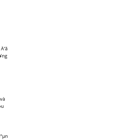
 Ä‘ã
»¥ng
 và
u
áºµn