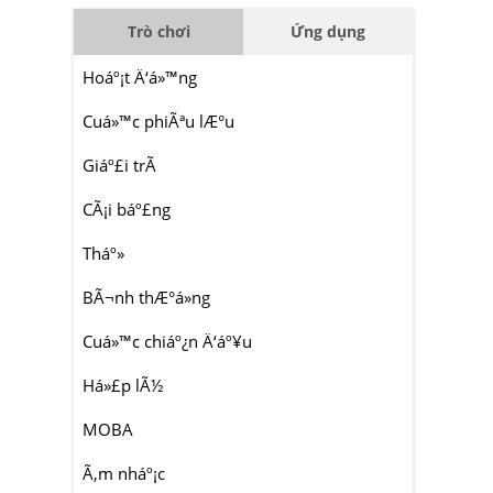
Trò chơi
Ứng dụng
Hoáº¡t Ä‘á»™ng
Cuá»™c phiÃªu lÆ°u
Giáº£i trÃ­
CÃ¡i báº£ng
Tháº»
BÃ¬nh thÆ°á»ng
Cuá»™c chiáº¿n Ä‘áº¥u
Há»£p lÃ½
MOBA
Ã‚m nháº¡c