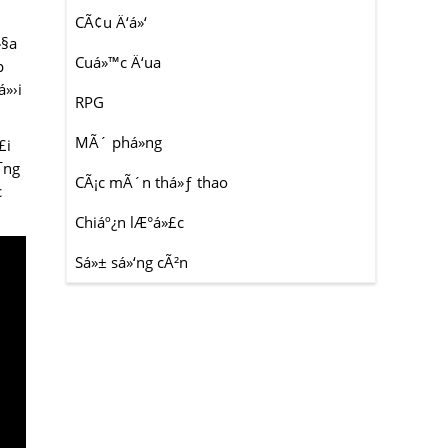
CÃ¢u Ä‘á»‘
»§a
Cuá»™c Ä‘ua
p
á»›i
RPG
MÃ´ phá»ng
£i
¯ng
CÃ¡c mÃ´n thá»ƒ thao
c
Chiáº¿n lÆ°á»£c
Sá»± sá»‘ng cÃ²n