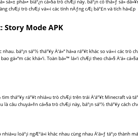
» sá»± phá»• biáº¿n cá»§a trò chÆ¡i này. báº¡n có thá»ƒ sá»­ dá»¥
àng chÆ¡i trò chÆ¡i vá»›i các tính nÄƒng cÆ¡ báº£n và tích há»£p
t: Story Mode APK
ác nhau. báº¡n sáº½ tháº¥y Ä‘á»“ há»a ráº¥t khác so vá»›i các trò c
 bao gá»“m các khá»‘i. Toàn bá»™ lá»‘i chÆ¡i theo chá»§ Ä‘á» cá»§
 tìm tháº¥y ráº¥t nhiá»u trò chÆ¡i trên trái Ä‘áº¥t Minecraft và tá
hau là câu chuyá»‡n cá»§a trò chÆ¡i này, báº¡n sáº½ tháº¥y cách ch
ó nhiá»u loáº¡i ngÆ°á»i khác nhau cùng nhau Ä‘á»ƒ táº¡o thành m