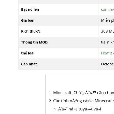
com.mo
Bật nó lên
Miễn p
Giá bán
308 M
Kích thước
tiá»n 
Thông tin MOD
Hoáº¡t
thể loại
Octobe
Cập nhật
Minecraft: Cháº¿ Ä‘á»™ câu chu
Các tính nÄƒng cá»§a Minecraft
Ä‘á»“ há»a tuyá»‡t vá»i