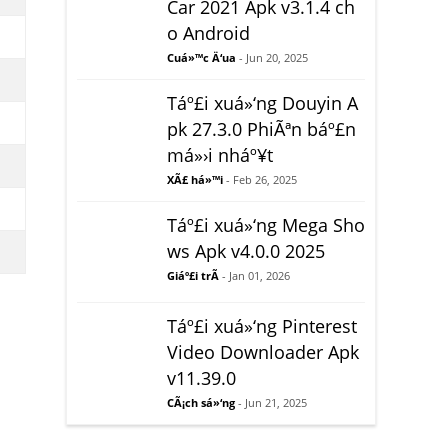
Car 2021 Apk v3.1.4 ch
o Android
Cuá»™c Ä‘ua
- Jun 20, 2025
Táº£i xuá»‘ng Douyin A
pk 27.3.0 PhiÃªn báº£n
má»›i nháº¥t
XÃ£ há»™i
- Feb 26, 2025
Táº£i xuá»‘ng Mega Sho
ws Apk v4.0.0 2025
Giáº£i trÃ­
- Jan 01, 2026
Táº£i xuá»‘ng Pinterest
Video Downloader Apk
v11.39.0
CÃ¡ch sá»‘ng
- Jun 21, 2025