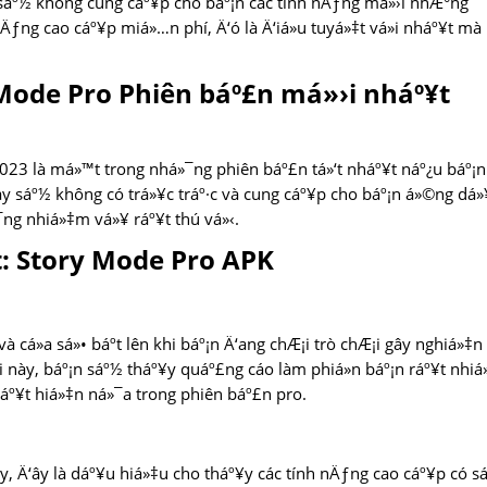
 sáº½ không cung cáº¥p cho báº¡n các tính nÄƒng má»›i nhÆ°ng
Äƒng cao cáº¥p miá»…n phí, Ä‘ó là Ä‘iá»u tuyá»‡t vá»i nháº¥t mà
 Mode Pro Phiên báº£n má»›i nháº¥t
023 là má»™t trong nhá»¯ng phiên báº£n tá»‘t nháº¥t náº¿u báº¡n
ày sáº½ không có trá»¥c tráº·c và cung cáº¥p cho báº¡n á»©ng dá
¯ng nhiá»‡m vá»¥ ráº¥t thú vá»‹.
t: Story Mode Pro APK
cá»­a sá»• báº­t lên khi báº¡n Ä‘ang chÆ¡i trò chÆ¡i gây nghiá»‡n
i này, báº¡n sáº½ tháº¥y quáº£ng cáo làm phiá»n báº¡n ráº¥t nhiá»
uáº¥t hiá»‡n ná»¯a trong phiên báº£n pro.
ày, Ä‘ây là dáº¥u hiá»‡u cho tháº¥y các tính nÄƒng cao cáº¥p có s