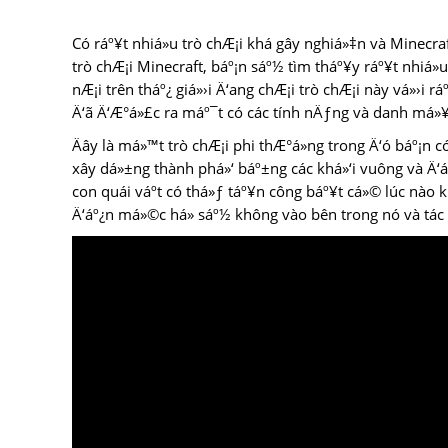
Có ráº¥t nhiá»u trò chÆ¡i khá gây nghiá»‡n và Minecraf
trò chÆ¡i Minecraft, báº¡n sáº½ tìm tháº¥y ráº¥t nhiá»
nÆ¡i trên tháº¿ giá»›i Ä‘ang chÆ¡i trò chÆ¡i này vá»›i r
Ä‘ã Ä‘Æ°á»£c ra máº¯t có các tính nÄƒng và danh má»¥
Äây là má»™t trò chÆ¡i phi thÆ°á»ng trong Ä‘ó báº¡n 
xây dá»±ng thành phá»‘ báº±ng các khá»‘i vuông và Ä‘
con quái váº­t có thá»ƒ táº¥n công báº¥t cá»© lúc nào
Ä‘áº¿n má»©c há» sáº½ không vào bên trong nó và tác