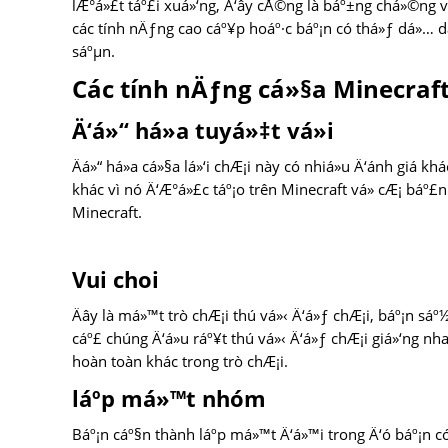
lÆ°á»£t táº£i xuá»‘ng, Ä‘ây cÅ©ng là báº±ng chá»©ng vá
các tính nÄƒng cao cáº¥p hoáº·c báº¡n có thá»ƒ dá»… d
sáºµn.
Các tính nÄƒng cá»§a Minecraf
Ä‘á»“ há»a tuyá»‡t vá»i
Äá»“ há»a cá»§a lá»‘i chÆ¡i này có nhiá»u Ä‘ánh giá kh
khác vì nó Ä‘Æ°á»£c táº¡o trên Minecraft vá» cÆ¡ báº£n
Minecraft.
Vui choi
Äây là má»™t trò chÆ¡i thú vá»‹ Ä‘á»ƒ chÆ¡i, báº¡n sáº½
cáº£ chúng Ä‘á»u ráº¥t thú vá»‹ Ä‘á»ƒ chÆ¡i giá»‘ng n
hoàn toàn khác trong trò chÆ¡i.
láº­p má»™t nhóm
Báº¡n cáº§n thành láº­p má»™t Ä‘á»™i trong Ä‘ó báº¡n c