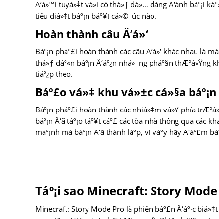
Ä‘á»™i tuyá»‡t vá»i có thá»ƒ dá»… dàng Ä‘ánh báº¡i káº
tiêu diá»‡t báº¡n báº¥t cá»© lúc nào.
Hoàn thành câu Ä‘á»‘
Báº¡n pháº£i hoàn thành các câu Ä‘á»‘ khác nhau là má
thá»ƒ dáº«n báº¡n Ä‘áº¿n nhá»¯ng pháº§n thÆ°á»Ÿng k
tiáº¿p theo.
Báº£o vá»‡ khu vá»±c cá»§a báº¡n
Báº¡n pháº£i hoàn thành các nhiá»‡m vá»¥ phía trÆ°á
báº¡n Ä‘ã táº¡o táº¥t cáº£ các tòa nhà thông qua các 
máº¡nh mà báº¡n Ä‘ã thành láº­p, vì váº­y hãy Ä‘áº£m b
Táº¡i sao Minecraft: Story Mode P
Minecraft: Story Mode Pro là phiên báº£n Ä‘áº·c biá»‡t