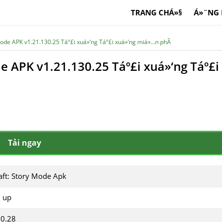
TRANG CHÁ»§
Á»¨NG
Mode APK v1.21.130.25 Táº£i xuá»‘ng Táº£i xuá»‘ng miá»…n phÃ­
e APK v1.21.130.25 Táº£i xuá»‘ng Táº£i
Tải ngay
aft: Story Mode Apk
d up
20.28