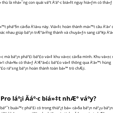
» thù là nhá»¯ng con quái váº­t Ä‘áº·c biá»‡t nguy hiá»ƒm có thá»ƒ
»™t pháº§n cá»§a Ä‘iá»u này. Viá»‡c hoàn thành má»™t câu Ä‘á»‘ 
hác nhau giúp báº¡n trÆ°á»Ÿng thành và chuyá»ƒn sang cáº¥p Ä‘
»›c mà báº¡n pháº£i báº£o vá»‡ khu vá»±c cá»§a mình. Khu vá»±c
khá»‘i chá»‰ có thá»ƒ Ä‘Æ°á»£c báº£o vá»‡ thông qua Ä‘á»™i hùng
áº£o ráº±ng báº¡n hoàn thành toàn bá»™ trò chÆ¡i.
ro láº¡i Äáº·c biá»‡t nhÆ° váº­y?
 báº¯t buá»™c pháº£i có trong thiáº¿t bá»‹ cá»§a báº¡n náº¿u báº¡n