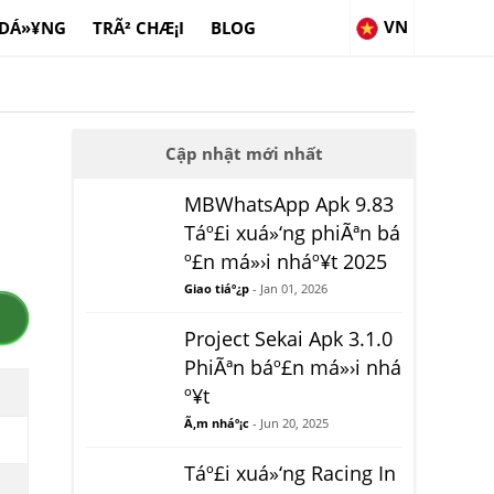
VN
 DÁ»¥NG
TRÃ² CHÆ¡I
BLOG
Cập nhật mới nhất
MBWhatsApp Apk 9.83
Táº£i xuá»‘ng phiÃªn bá
º£n má»›i nháº¥t 2025
Giao tiáº¿p
- Jan 01, 2026
Project Sekai Apk 3.1.0
PhiÃªn báº£n má»›i nhá
º¥t
Ã‚m nháº¡c
- Jun 20, 2025
Táº£i xuá»‘ng Racing In