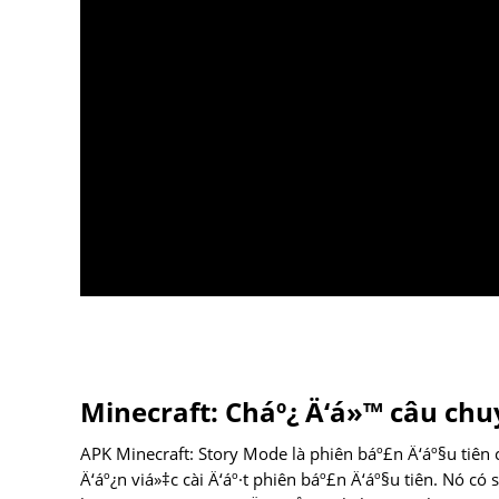
Minecraft: Cháº¿ Ä‘á»™ câu ch
APK Minecraft: Story Mode là phiên báº£n Ä‘áº§u tiên c
Ä‘áº¿n viá»‡c cài Ä‘áº·t phiên báº£n Ä‘áº§u tiên. Nó có