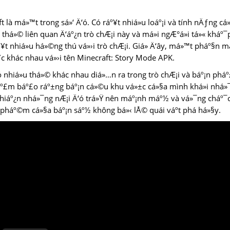
t là má»™t trong sá»‘ Ä‘ó. Có ráº¥t nhiá»u loáº¡i và tính nÄƒng cá
u thá»© liên quan Ä‘áº¿n trò chÆ¡i này và má»i ngÆ°á»i tá»« kháº¯
áº¥t nhiá»u há»©ng thú vá»›i trò chÆ¡i. Giá» Ä‘ây, má»™t pháº§n m
c khác nhau vá»›i tên Minecraft: Story Mode APK.
có nhiá»u thá»© khác nhau diá»…n ra trong trò chÆ¡i và báº¡n pháº
áº£m báº£o ráº±ng báº¡n cá»©u khu vá»±c cá»§a mình khá»i nhá»
 khiáº¿n nhá»¯ng nÆ¡i Ä‘ó trá»Ÿ nên máº¡nh máº½ và vá»¯ng cháº¯
 pháº©m cá»§a báº¡n sáº½ không bá»‹ lÅ© quái váº­t phá há»§y.