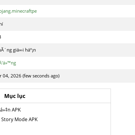
jang.minecraftpe
hí
B
khÃ´ng giá»›i háº¡n
 Ä‘á»™ng
r 04, 2026 (few seconds ago)
Mục lục
yá»‡n APK
: Story Mode APK