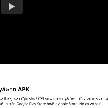
uyá»‡n APK
ó thá»ƒ có sáºµn cho táº¥t cáº£ má»i ngÆ°á»i náº¿u báº¡n quan 
 sáºµn trên Google Play Store hoáº·c Apple Store. Nó có vô sá»‘