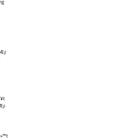
ng
hÆ¡i
a
º¥t
Æ¡i
á»™t