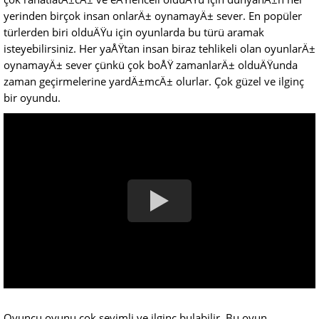
yerinden birçok insan onlarÄ± oynamayÄ± sever. En popüler
türlerden biri olduÄŸu için oyunlarda bu türü aramak
isteyebilirsiniz. Her yaÅŸtan insan biraz tehlikeli olan oyunlarÄ±
oynamayÄ± sever çünkü çok boÅŸ zamanlarÄ± olduÄŸunda
zaman geçirmelerine yardÄ±mcÄ± olurlar. Çok güzel ve ilginç
bir oyundu.
Oyuncu oyunu çok sevimli ve ilginç bulabilir. Bu oyun