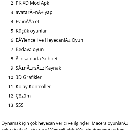
PK XD Mod Apk
avatarÄ±nÄ± yap
Ev inÅŸa et
Küçük oyunlar
EÄŸlenceli ve HeyecanlÄ± Oyun
Bedava oyun
Ä°nsanlarla Sohbet
SÄ±nÄ±rsÄ±z Kaynak
3D Grafikler
Kolay Kontroller
Çözüm
SSS
Oynamak için çok heyecan verici ve ilginçler. Macera oyunlarÄ±
çok rahatlatÄ±cÄ± ve eÄŸlenceli olduÄŸu için dünyanÄ±n her