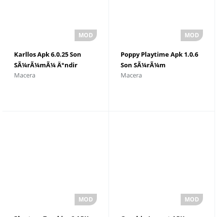
Karllos Apk 6.0.25 Son
Poppy Playtime Apk 1.0.6
SÃ¼rÃ¼mÃ¼ Ä°ndir
Son SÃ¼rÃ¼m
Macera
Macera