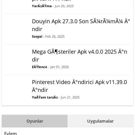
YarÄ±ÅŸma
- Jun 20, 2025
Douyin Apk 27.3.0 Son SÃ¼rÃ¼mÃ¼ Ä°
ndir
Sosyal
- Feb 26, 2025
Mega GÃ¶steriler Apk v4.0.0 2025 Ä°n
dir
EÄŸlence
- Jan 01, 2026
Pinterest Video Ä°ndirici Apk v11.39.0
Ä°ndir
YaÅŸam tarzÄ±
- Jun 21, 2025
Oyunlar
Uygulamalar
Eylem