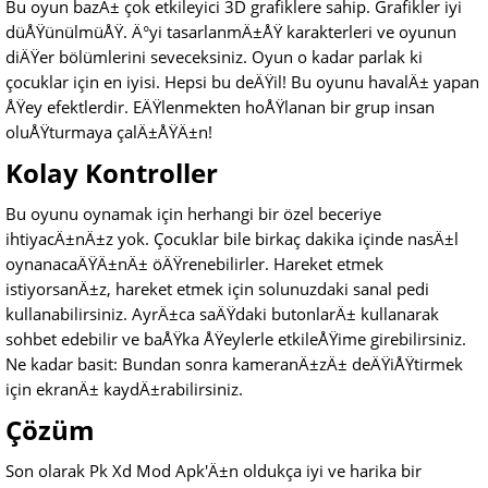
Bu oyun bazÄ± çok etkileyici 3D grafiklere sahip. Grafikler iyi
düÅŸünülmüÅŸ. Ä°yi tasarlanmÄ±ÅŸ karakterleri ve oyunun
diÄŸer bölümlerini seveceksiniz. Oyun o kadar parlak ki
çocuklar için en iyisi. Hepsi bu deÄŸil! Bu oyunu havalÄ± yapan
ÅŸey efektlerdir. EÄŸlenmekten hoÅŸlanan bir grup insan
oluÅŸturmaya çalÄ±ÅŸÄ±n!
Kolay Kontroller
Bu oyunu oynamak için herhangi bir özel beceriye
ihtiyacÄ±nÄ±z yok. Çocuklar bile birkaç dakika içinde nasÄ±l
oynanacaÄŸÄ±nÄ± öÄŸrenebilirler. Hareket etmek
istiyorsanÄ±z, hareket etmek için solunuzdaki sanal pedi
kullanabilirsiniz. AyrÄ±ca saÄŸdaki butonlarÄ± kullanarak
sohbet edebilir ve baÅŸka ÅŸeylerle etkileÅŸime girebilirsiniz.
Ne kadar basit: Bundan sonra kameranÄ±zÄ± deÄŸiÅŸtirmek
için ekranÄ± kaydÄ±rabilirsiniz.
Çözüm
Son olarak Pk Xd Mod Apk'Ä±n oldukça iyi ve harika bir