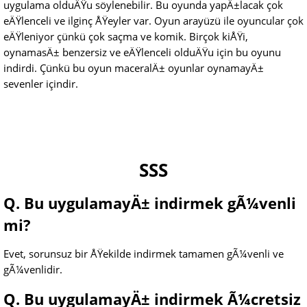
uygulama olduÄŸu söylenebilir. Bu oyunda yapÄ±lacak çok
eÄŸlenceli ve ilginç ÅŸeyler var. Oyun arayüzü ile oyuncular çok
eÄŸleniyor çünkü çok saçma ve komik. Birçok kiÅŸi,
oynamasÄ± benzersiz ve eÄŸlenceli olduÄŸu için bu oyunu
indirdi. Çünkü bu oyun maceralÄ± oyunlar oynamayÄ±
sevenler içindir.
SSS
Q. Bu uygulamayÄ± indirmek gÃ¼venli
mi?
Evet, sorunsuz bir ÅŸekilde indirmek tamamen gÃ¼venli ve
gÃ¼venlidir.
Q. Bu uygulamayÄ± indirmek Ã¼cretsiz