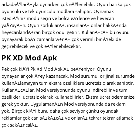
arkadaÅŸlarÄ±yla oynarken çok eÄŸlenebilir. Oyun harika çok
oyunculu ve tek oyunculu modlara sahiptir. Oynamak
istediÄŸiniz modu seçin ve bolca eÄŸlence ve heyecan
yaÅŸayÄ±n. Oyun zorluklarÄ±, insanlarÄ± onlar hakkÄ±nda
heyecanlandÄ±ran birçok ödül getirir. KullanÄ±cÄ± bu oyunu
oynayarak boÅŸ zamanlarÄ±nÄ± çok verimli bir ÅŸekilde
geçirebilecek ve çok eÄŸlenebilecektir.
PK XD Mod Apk
Pek çok kiÅŸi Pk Xd Mod Apk'Ä± beÄŸeniyor. Oyunu
oynayanlar çok ÅŸey kazanacak. Mod sürümü, orijinal sürümde
kullanÄ±lamayan tüm ekstra özelliklere ücretsiz olarak sahiptir.
KullanÄ±cÄ±lar, Mod versiyonunda oyunu indirebilir ve tüm
özellikleri ücretsiz olarak kullanabilirler. Ekstra ücret ödemenize
gerek yoktur. UygulamanÄ±n Mod versiyonunda da reklam
yok. Birçok kiÅŸi bunu daha çok seviyor çünkü oyundaki
reklamlar çok can sÄ±kÄ±cÄ± ve onlarÄ± tekrar tekrar atlamak
çok sakÄ±ncalÄ±.