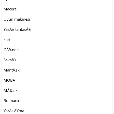
Macera
Oyun makinesi
YazÄ± tahtasÄ±
kart
GÃ¼ndelik
SavaÅŸ
MantÄ±k
MOBA
MÃ¼zik
Bulmaca
YarÄ±ÅŸma