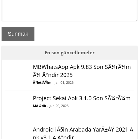
Sunmak
En son güncellemeler
MBWhatsApp Apk 9.83 Son SÃ¼rÃ¼m
Ã¼ Ä°ndir 2025
Ä°letiÅŸim
- Jan 01, 2026
Project Sekai Apk 3.1.0 Son SÃ¼rÃ¼m
MÃ¼zik
- Jun 20, 2025
Android iÃ§in Arabada YarÄ±ÅŸ 2021 A
pk v3.1.4 Ä°ndir