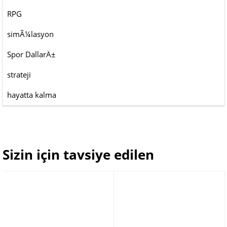
RPG
simÃ¼lasyon
Spor DallarÄ±
strateji
hayatta kalma
Sizin için tavsiye edilen