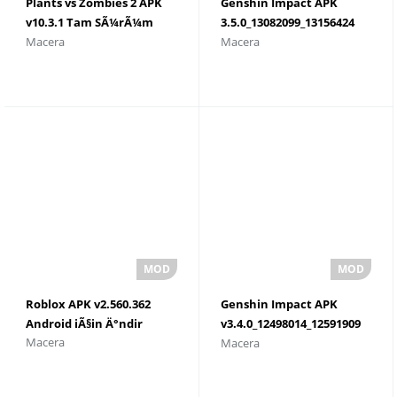
Plants vs Zombies 2 APK
Genshin Impact APK
v10.3.1 Tam SÃ¼rÃ¼m
3.5.0_13082099_13156424
Macera
Macera
Ä°ndir
Son SÃ¼rÃ¼mÃ¼
Ä°ndirin
Roblox APK v2.560.362
Genshin Impact APK
Android iÃ§in Ä°ndir
v3.4.0_12498014_12591909
Macera
Macera
Ä°ndir