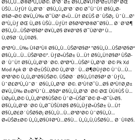
Ø§Ù„Ù…Ø®ØªÙ„ÙØ©. Ø¹Ø¨Ø± Ø§Ù„Ø¥Ù†ØªØ±Ù†Øª ØŒ
ÙŠÙ…ÙƒÙ† Ù„Ø¹Ø¨ Ø§Ù„Ù„Ø¹Ø¨Ø© Ø¯ÙˆÙ† Ø§Ù„Ø­
Ø§Ø¬Ø© Ø¥Ù„Ù‰ Ø¯ÙØ¹ Ø«Ù…Ù† Ø£ÙŠ Ø´ÙŠØ¡. ÙˆÙ…Ø¹
Ø°Ù„Ùƒ ØŒ Ù„Ø§ ÙŠÙ…ÙƒÙ† Ø§Ø³ØªØ®Ø¯Ø§Ù… Ø¨Ø¹Ø¶
Ø§Ù„Ù…ÙŠØ²Ø§Øª Ø¥Ù„Ø§ Ø¥Ø°Ø§ Ø¯ÙØ¹Øª Ù…
Ù‚Ø§Ø¨Ù„Ù‡Ø§.
ØªØ³Ù…Ù‰ Ù‡Ø°Ù‡ Ø§Ù„Ù…ÙŠØ²Ø§Øª "Ø§Ù„Ù…ÙŠØ²Ø§Øª
Ø§Ù„Ù…Ù…ÙŠØ²Ø©". ÙƒØ«ÙŠØ± Ù…Ù† Ø§Ù„Ù†Ø§Ø³ ÙŠØ­
Ø¨ÙˆÙ† Ø§Ù„Ù„Ø¹Ø¨Ø©. ØªØªÙ…ÙŠØ² Ù„Ø¹Ø¨Ø© Pk Xd
Mod Apk Ø¨Ø·Ø±ÙŠÙ‚Ø© Ù„Ø¹Ø¨ Ù…Ø¶Ø­ÙƒØ© ÙˆÙ…Ù…
ØªØ¹Ø© Ù„Ù„ØºØ§ÙŠØ©. ÙŠØ­Ø¨ Ø§Ù„Ù†Ø§Ø³ Ø´ÙƒÙ„
ÙˆØ£Ø³Ù„ÙˆØ¨ Ø§Ù„Ù„Ø¹Ø¨Ø©. Ø¹Ù†Ø¯Ù…Ø§ ØªÙ†Ø¸Ø±
Ø¥Ù„Ù‰ Ø±Ø³ÙˆÙ…Ø§Øª Ø§Ù„Ù„Ø¹Ø¨Ø© ØŒ ÙÙ‡ÙŠ Ù…
ÙØµÙ„Ø© Ù„Ù„ØºØ§ÙŠØ© ÙˆØ¬ÙŠØ¯Ø© Ø¬Ø¯Ù‹Ø§.
Ø§Ù„Ù„Ø¹Ø¨Ø© Ù„Ø¯ÙŠÙ‡Ø§ Ø§Ù„ÙƒØ«ÙŠØ± Ù…Ù†
Ø§Ù„Ø£Ø´ÙŠØ§Ø¡ Ø§Ù„Ù…Ù…ØªØ¹Ø© ÙˆØ§Ù„Ù…
Ø«ÙŠØ±Ø© Ù„Ù„Ø§Ù‡ØªÙ…Ø§Ù… Ù„Ù„Ù‚ÙŠØ§Ù… Ø¨Ù‡Ø§.