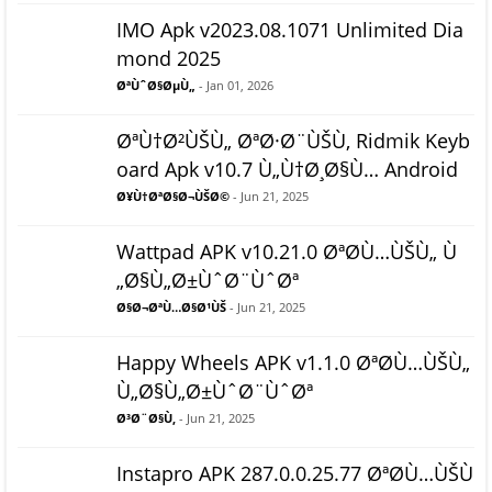
IMO Apk v2023.08.1071 Unlimited Dia
mond 2025
ØªÙˆØ§ØµÙ„
- Jan 01, 2026
ØªÙ†Ø²ÙŠÙ„ ØªØ·Ø¨ÙŠÙ‚ Ridmik Keyb
oard Apk v10.7 Ù„Ù†Ø¸Ø§Ù… Android
Ø¥Ù†ØªØ§Ø¬ÙŠØ©
- Jun 21, 2025
Wattpad APK v10.21.0 ØªØ­Ù…ÙŠÙ„ Ù
„Ø§Ù„Ø±ÙˆØ¨ÙˆØª
Ø§Ø¬ØªÙ…Ø§Ø¹ÙŠ
- Jun 21, 2025
Happy Wheels APK v1.1.0 ØªØ­Ù…ÙŠÙ„
Ù„Ø§Ù„Ø±ÙˆØ¨ÙˆØª
Ø³Ø¨Ø§Ù‚
- Jun 21, 2025
Instapro APK 287.0.0.25.77 ØªØ­Ù…ÙŠÙ