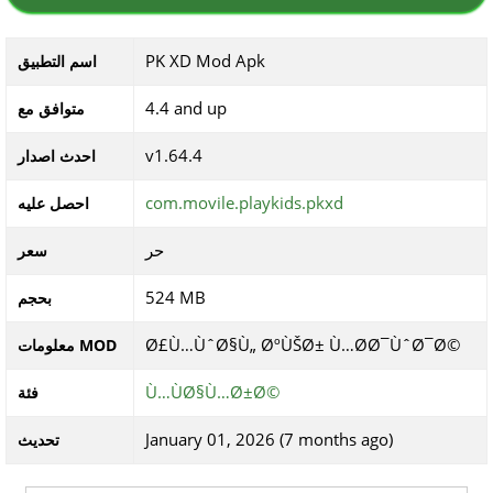
PK XD Mod Apk
اسم التطبيق
4.4 and up
متوافق مع
v1.64.4
احدث اصدار
com.movile.playkids.pkxd
احصل عليه
حر
سعر
524 MB
بحجم
Ø£Ù…ÙˆØ§Ù„ ØºÙŠØ± Ù…Ø­Ø¯ÙˆØ¯Ø©
معلومات MOD
Ù…ÙØ§Ù…Ø±Ø©
فئة
January 01, 2026 (7 months ago)
تحديث