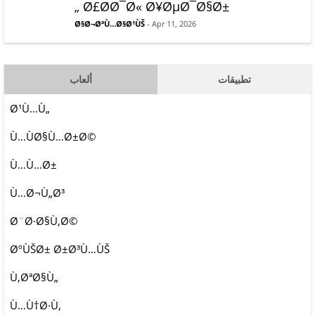
„ Ø£Ø­Ø¯Ø« Ø¥ØµØ¯Ø§Ø±
Ø§Ø¬ØªÙ…Ø§Ø¹ÙŠ
- Apr 11, 2026
تطبيقات
ألعاب
Ø¹Ù…Ù„
Ù…ÙØ§Ù…Ø±Ø©
Ù…Ù…Ø±
Ù…Ø¬Ù„Ø³
Ø¨Ø·Ø§Ù‚Ø©
ØºÙŠØ± Ø±Ø³Ù…ÙŠ
Ù‚ØªØ§Ù„
Ù…Ù†Ø·Ù‚