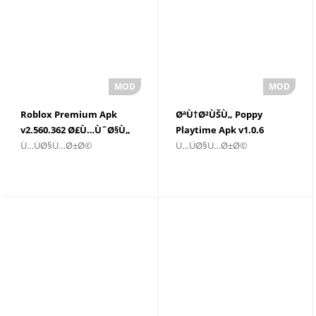
Roblox Premium Apk
ØªÙ†Ø²ÙŠÙ„ Poppy
v2.560.362 Ø£Ù…ÙˆØ§Ù„
Playtime Apk v1.0.6
Ù…ÙØ§Ù…Ø±Ø©
Ù…ÙØ§Ù…Ø±Ø©
ØºÙŠØ± Ù…Ø­Ø¯ÙˆØ¯Ø©
Ù„Ù†Ø¸Ø§Ù… Android