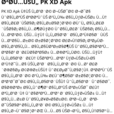
ØªØ­Ù…ÙŠÙ„ PK XD Apk
PK XD Apk Ù‡ÙŠ Ù„Ø¹Ø¨Ø© Ø¬ÙŠØ¯Ø© Ø¬Ø¯Ø§
ÙˆØ§Ù„ØªÙŠ ØªØ­ØªÙˆÙŠ Ø¹Ù„Ù‰ Ø§Ù„ÙƒØ«ÙŠØ± Ù…Ù†
Ø§Ù„Ø£Ø´ÙŠØ§Ø¡ Ø§Ù„Ø±Ø§Ø¦Ø¹Ø© Ø­ÙˆÙ„ Ø§Ù„Ø£Ø
´ÙŠØ§Ø¡ Ø§Ù„Ù…Ø¶Ø­ÙƒØ© ÙˆØ§Ù„Ø£Ø´ÙŠØ§Ø¡ Ø§Ù„Ù…
Ù…ØªØ¹Ø©. ÙŠÙ…ÙƒÙ† Ù„Ù„Ø§Ø¹Ø¨ Ø§Ù„Ø°Ù‡Ø§Ø¨ ÙÙŠ
Ù…ØºØ§Ù…Ø±Ø© Ø±Ø§Ø¦Ø¹Ø© Ø£Ø«Ù†Ø§Ø¡ ØªØµÙØ­
Ø§Ù„Ø¹Ø§Ù„Ù… Ø§Ù„Ø§ÙØªØ±Ø§Ø¶ÙŠ ÙˆØ§Ù„Ø§Ø³ØªÙ…
ØªØ§Ø¹ Ø¨Ø£ÙØ§ØªØ§Ø± Ù…Ø®ØªÙ„ÙØ©. ÙŠÙ…ÙƒÙ†
Ù„Ù„Ø§Ø¹Ø¨ Ø£Ù† ÙŠØ³ØªÙ…ØªØ¹ ÙƒØ«ÙŠØ±Ù‹Ø§
Ø¹Ù†Ø¯Ù…Ø§ ÙŠÙ„Ø¹Ø¨ Ø§Ù„Ù„Ø¹Ø¨Ø© Ù…Ø¹ Ø£Ø
´Ø®Ø§Øµ Ø¢Ø®Ø±ÙŠÙ† ÙˆØ£ØµØ¯Ù‚Ø§Ø¦Ù‡. ØªØ­ØªÙˆÙŠ
Ø§Ù„Ù„Ø¹Ø¨Ø© Ø¹Ù„Ù‰ Ø£ÙˆØ¶Ø§Ø¹ Ø±Ø§Ø¦Ø¹Ø© Ù…
ØªØ¹Ø¯Ø¯Ø© Ø§Ù„Ù„Ø§Ø¹Ø¨ÙŠÙ† ÙˆÙ„Ø§Ø¹Ø¨ ÙˆØ§Ø­Ø¯.
Ø§Ø®ØªØ± Ø§Ù„ÙˆØ¶Ø¹ Ø§Ù„Ø°ÙŠ ØªØ±ÙŠØ¯ Ø£Ù†
ØªÙ„Ø¹Ø¨Ù‡ ÙˆØ§Ø³ØªÙ…ØªØ¹ Ø¨Ø§Ù„ÙƒØ«ÙŠØ± Ù…Ù†
Ø§Ù„Ù…Ø±Ø­ ÙˆØ§Ù„Ø¥Ø«Ø§Ø±Ø©. ØªØ¬Ù„Ø¨ ØªØ­
Ø¯ÙŠØ§Øª Ø§Ù„Ù„Ø¹Ø¨Ø© Ø§Ù„ÙƒØ«ÙŠØ± Ù…Ù†
Ø§Ù„Ø¬ÙˆØ§Ø¦Ø² ØŒ Ù…Ù…Ø§ ÙŠØ¬Ø¹Ù„ Ø§Ù„Ù†Ø§Ø³ Ù…