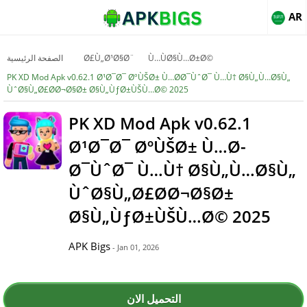
AR
Ù…ÙØ§Ù…Ø±Ø©
Ø£Ù„Ø¹Ø§Ø¨
الصفحة الرئيسية
PK XD Mod Apk v0.62.1 Ø¹Ø¯Ø¯ ØºÙŠØ± Ù…Ø­Ø¯ÙˆØ¯ Ù…Ù† Ø§Ù„Ù…Ø§Ù„
ÙˆØ§Ù„Ø£Ø­Ø¬Ø§Ø± Ø§Ù„ÙƒØ±ÙŠÙ…Ø© 2025
PK XD Mod Apk v0.62.1
Ø¹Ø¯Ø¯ ØºÙŠØ± Ù…Ø­
Ø¯ÙˆØ¯ Ù…Ù† Ø§Ù„Ù…Ø§Ù„
ÙˆØ§Ù„Ø£Ø­Ø¬Ø§Ø±
Ø§Ù„ÙƒØ±ÙŠÙ…Ø© 2025
APK Bigs
- Jan 01, 2026
التحميل الان