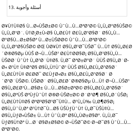
أسئلة وأجوبة
Ø¥Ù†Ù‡Ø§ Ù…Ø«ÙŠØ±Ø© ÙˆÙ…Ù…ØªØ¹Ø© Ù„Ù„ØºØ§ÙŠØ©
Ù„Ù„Ø¹Ø¨. Ù†Ø¸Ø±Ù‹Ø§ Ù„Ø£Ù† Ø£Ù„Ø¹Ø§Ø¨ Ø§Ù„Ù…
ØºØ§Ù…Ø±Ø§Øª Ù…Ø±ÙŠØ­Ø© ÙˆÙ…Ù…ØªØ¹Ø©
Ù„Ù„ØºØ§ÙŠØ© ØŒ ÙØ¥Ù† Ø§Ù„Ø¹Ø¯ÙŠØ¯ Ù…Ù† Ø§Ù„Ø£Ø
´Ø®Ø§Øµ ÙÙŠ Ø¬Ù…ÙŠØ¹ Ø£Ù†Ø­Ø§Ø¡ Ø§Ù„Ø¹Ø§Ù„Ù…
ÙŠØ­Ø¨ÙˆÙ† Ù„Ø¹Ø¨Ù‡Ø§. Ù‚Ø¯ ØªØ±ØºØ¨ ÙÙŠ Ø§Ù„Ø¨Ø­
Ø« Ø¹Ù† Ù‡Ø°Ø§ Ø§Ù„Ù†ÙˆØ¹ ÙÙŠ Ø§Ù„Ø£Ù„Ø¹Ø§Ø¨
Ù„Ø£Ù†Ù‡ Ø£Ø­Ø¯ Ø£ÙƒØ«Ø± Ø§Ù„Ø£Ù„Ø¹Ø§Ø¨ Ø
´Ø¹Ø¨ÙŠØ©. ÙŠØ­Ø¨ Ø§Ù„Ø£Ø´Ø®Ø§Øµ Ù…Ù† Ø¬Ù…ÙŠØ¹
Ø§Ù„Ø£Ø¹Ù…Ø§Ø± Ù…Ù…Ø§Ø±Ø³Ø© Ø§Ù„Ø£Ù„Ø¹Ø§Ø¨
Ø§Ù„ØªÙŠ ØªÙƒÙˆÙ† Ø®Ø·ÙŠØ±Ø© Ø¨Ø¹Ø¶ Ø§Ù„Ø´ÙŠØ¡
Ù„Ø£Ù†Ù‡Ø§ ØªØ³Ø§Ø¹Ø¯Ù‡Ù… Ø¹Ù„Ù‰ Ù‚Ø¶Ø§Ø¡
Ø§Ù„ÙˆÙ‚Øª Ø¹Ù†Ø¯Ù…Ø§ ÙŠÙƒÙˆÙ† Ù„Ø¯ÙŠÙ‡Ù…
Ø§Ù„ÙƒØ«ÙŠØ± Ù…Ù† ÙˆÙ‚Øª Ø§Ù„ÙØ±Ø§Øº. Ù„Ù‚Ø¯
ÙƒØ§Ù†Øª Ù…Ø¨Ø§Ø±Ø§Ø© Ø¬ÙŠØ¯Ø© Ø¬Ø¯Ø§ ÙˆÙ…Ù…
ØªØ¹Ø©.