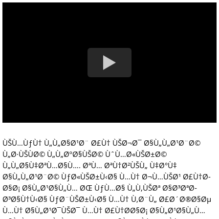
ÙŠÙ…ÙƒÙ† Ù„Ù„Ø§Ø¹Ø¨ Ø£Ù† ÙŠØ¬Ø¯ Ø§Ù„Ù„Ø¹Ø¨Ø©
Ù„Ø·ÙŠÙØ© Ù„Ù„ØºØ§ÙŠØ© ÙˆÙ…Ø«ÙŠØ±Ø©
Ù„Ù„Ø§Ù‡ØªÙ…Ø§Ù…. ØªÙ… ØªÙ†Ø²ÙŠÙ„ Ù‡Ø°Ù‡
Ø§Ù„Ù„Ø¹Ø¨Ø© ÙƒØ«ÙŠØ±Ù‹Ø§ Ù…Ù† Ø¬Ù…ÙŠØ¹ Ø£Ù†Ø­
Ø§Ø¡ Ø§Ù„Ø¹Ø§Ù„Ù… ØŒ ÙƒÙ…Ø§ Ù„Ù‚ÙŠØª Ø§Ø³ØªØ­
Ø³Ø§Ù†Ù‹Ø§ ÙƒØ¨ÙŠØ±Ù‹Ø§ Ù…Ù† Ù‚Ø¨Ù„ Ø£Ø´Ø®Ø§Øµ
Ù…Ù† Ø§Ù„Ø¹Ø¯ÙŠØ¯ Ù…Ù† Ø£Ù†Ø­Ø§Ø¡ Ø§Ù„Ø¹Ø§Ù„Ù…