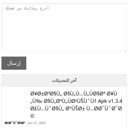
إرسال
آخر التحديثات
Ø¥Ø±Ø³Ø§Ù„ Ø§Ù„Ù…Ù„ÙØ§Øª Ø¥Ù
„Ù‰ Ø§Ù„ØªÙ„ÙØ²ÙŠÙˆÙ† Apk v1.3.4
Ø£Ù…ÙˆØ§Ù„ ØºÙŠØ± Ù…Ø­Ø¯ÙˆØ¯Ø
©
Ø£Ø¯ÙˆØ§Øª
- Jun 21, 2025