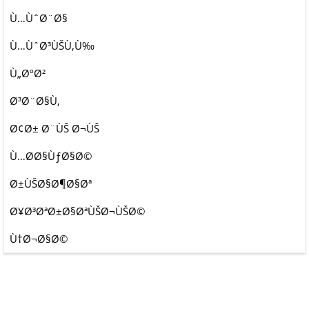
Ù…ÙˆØ¨Ø§
Ù…ÙˆØ³ÙŠÙ‚Ù‰
Ù„ØºØ²
Ø³Ø¨Ø§Ù‚
Ø¢Ø± Ø¨ÙŠ Ø¬ÙŠ
Ù…Ø­Ø§ÙƒØ§Ø©
Ø±ÙŠØ§Ø¶Ø§Øª
Ø¥Ø³ØªØ±Ø§ØªÙŠØ¬ÙŠØ©
Ù†Ø¬Ø§Ø©