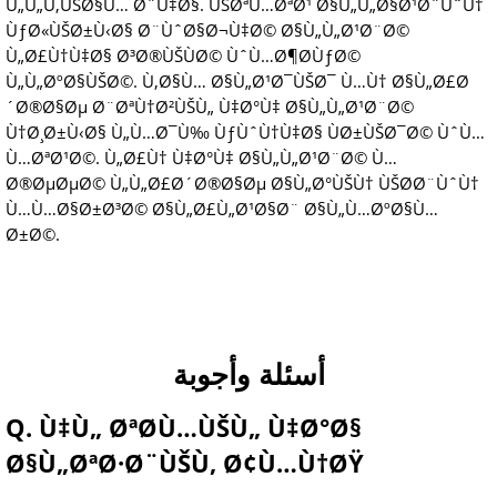
Ù„Ù„Ù‚ÙŠØ§Ù… Ø¨Ù‡Ø§. ÙŠØªÙ…ØªØ¹ Ø§Ù„Ù„Ø§Ø¹Ø¨ÙˆÙ†
ÙƒØ«ÙŠØ±Ù‹Ø§ Ø¨ÙˆØ§Ø¬Ù‡Ø© Ø§Ù„Ù„Ø¹Ø¨Ø©
Ù„Ø£Ù†Ù‡Ø§ Ø³Ø®ÙŠÙØ© ÙˆÙ…Ø¶Ø­ÙƒØ©
Ù„Ù„ØºØ§ÙŠØ©. Ù‚Ø§Ù… Ø§Ù„Ø¹Ø¯ÙŠØ¯ Ù…Ù† Ø§Ù„Ø£Ø
´Ø®Ø§Øµ Ø¨ØªÙ†Ø²ÙŠÙ„ Ù‡Ø°Ù‡ Ø§Ù„Ù„Ø¹Ø¨Ø©
Ù†Ø¸Ø±Ù‹Ø§ Ù„Ù…Ø¯Ù‰ ÙƒÙˆÙ†Ù‡Ø§ ÙØ±ÙŠØ¯Ø© ÙˆÙ…
Ù…ØªØ¹Ø©. Ù„Ø£Ù† Ù‡Ø°Ù‡ Ø§Ù„Ù„Ø¹Ø¨Ø© Ù…
Ø®ØµØµØ© Ù„Ù„Ø£Ø´Ø®Ø§Øµ Ø§Ù„Ø°ÙŠÙ† ÙŠØ­Ø¨ÙˆÙ†
Ù…Ù…Ø§Ø±Ø³Ø© Ø§Ù„Ø£Ù„Ø¹Ø§Ø¨ Ø§Ù„Ù…ØºØ§Ù…
Ø±Ø©.
أسئلة وأجوبة
Q. Ù‡Ù„ ØªØ­Ù…ÙŠÙ„ Ù‡Ø°Ø§
Ø§Ù„ØªØ·Ø¨ÙŠÙ‚ Ø¢Ù…Ù†ØŸ