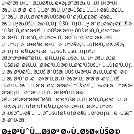
Ù‡Ø°Ø§ Ù‡Ùˆ Ø£ÙØ¶Ù„ Ø¥ØµØ¯Ø§Ø± Ù…Ù† Ù‡Ø°Ù‡
Ø§Ù„Ù„Ø¹Ø¨Ø© Ù…Ø¹ Ø§Ù„ÙƒØ«ÙŠØ± Ù…Ù† Ø§Ù„Ø£Ù…
ÙˆØ§Ù„ Ø§Ù„Ø¥Ø¶Ø§ÙÙŠØ© ÙˆØ§Ù„Ø£Ø­Ø¬Ø§Ø±
Ø§Ù„ÙƒØ±ÙŠÙ…Ø© Ù„Ùƒ. ÙŠÙ…ÙƒÙ†Ùƒ Ø´Ø±Ø§Ø¡ Ø£ÙŠ Ø
´ÙŠØ¡ Ù„ØªØ­Ø³ÙŠÙ† Ø­ÙŠØ§ØªÙƒ ÙÙŠ Ø§Ù„Ù„Ø¹Ø¨Ø©.
Ø¨Ø£Ù…ÙˆØ§Ù„ ØºÙŠØ± Ù…Ø­Ø¯ÙˆØ¯Ø© ØŒ ÙŠÙ…
ÙƒÙ†Ùƒ Ø´Ø±Ø§Ø¡ Ø£Ùˆ Ø¨Ù†Ø§Ø¡ Ù…Ù†Ø²Ù„ Ø®Ø§Øµ
Ø¨Ùƒ ÙˆØ§Ù„Ø¹ÙŠØ´ ÙÙŠÙ‡. ÙŠÙ…ÙƒÙ†Ùƒ
Ø§Ø³ØªØ®Ø¯Ø§Ù… Ø§Ù„ÙƒØ«ÙŠØ± Ù…Ù† Ø§Ù„Ø£Ø
´ÙŠØ§Ø¡ Ø§Ù„Ù…Ø®ØªÙ„ÙØ© Ù„ØªØ²ÙŠÙŠÙ† Ù…Ù†Ø²Ù„Ùƒ.
Ù„Ø§ ØªÙØ¹Ù„ Ø£ÙŠ Ø´ÙŠØ¡ ÙÙŠ Ù‡Ø°Ù‡ Ø§Ù„Ù„Ø¹Ø¨Ø©.
Ù„Ø§ ØªÙˆØ¬Ø¯ Ø¥Ø¹Ù„Ø§Ù†Ø§Øª Ù…Ø²Ø¹Ø¬Ø© ÙÙŠ
Ù‡Ø°Ù‡ Ø§Ù„Ù„Ø¹Ø¨Ø©. ØªØ­ØªÙˆÙŠ Ø¹Ù„Ù‰ Ø£Ø¯ÙˆØ§Øª
ØªØ­ÙƒÙ… Ø¨Ø§Ù„Ù„Ù…Ø³ Ø³Ù‡Ù„Ø©
Ø§Ù„Ø§Ø³ØªØ®Ø¯Ø§Ù… ØªØªÙŠØ­ Ù„Ùƒ Ø§Ù„Ù„Ø¹Ø¨ ÙƒØ
´Ø®ØµÙƒ. Ù‡Ø°Ù‡ Ø§Ù„Ù„Ø¹Ø¨Ø© Ù…Ø­Ø³Ù‘Ù†Ø©
Ø¬ÙŠØ¯Ù‹Ø§ ÙˆÙ„Ø¯ÙŠÙ‡Ø§ Ù†Ø¸Ø§Ù… ØªØ­ÙƒÙ… Ø¬ÙŠØ¯
Ø¬Ø¯Ù‹Ø§.
Ø±Ø³ÙˆÙ…Ø§Øª Ø«Ù„Ø§Ø«ÙŠØ©