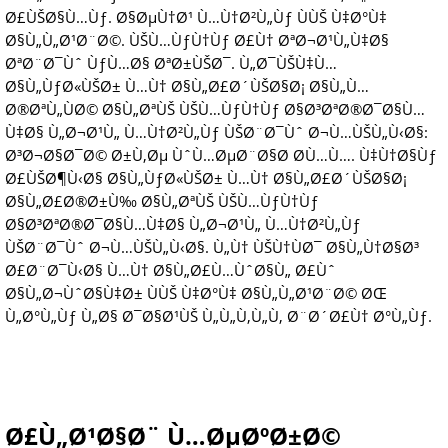
Ø£ÙŠØ§Ù…Ùƒ. Ø§ØµÙ†Ø¹ Ù…Ù†Ø²Ù„Ùƒ ÙÙŠ Ù‡Ø°Ù‡
Ø§Ù„Ù„Ø¹Ø¨Ø©. ÙŠÙ…ÙƒÙ†Ùƒ Ø£Ù† ØªØ¬Ø¹Ù„Ù‡Ø§
ØªØ¨Ø¯Ùˆ ÙƒÙ…Ø§ ØªØ±ÙŠØ¯. Ù„Ø¯ÙŠÙ‡Ù…
Ø§Ù„ÙƒØ«ÙŠØ± Ù…Ù† Ø§Ù„Ø£Ø´ÙŠØ§Ø¡ Ø§Ù„Ù…
Ø®ØªÙ„ÙØ© Ø§Ù„ØªÙŠ ÙŠÙ…ÙƒÙ†Ùƒ Ø§Ø³ØªØ®Ø¯Ø§Ù…
Ù‡Ø§ Ù„Ø¬Ø¹Ù„ Ù…Ù†Ø²Ù„Ùƒ ÙŠØ¨Ø¯Ùˆ Ø¬Ù…ÙŠÙ„Ù‹Ø§:
Ø³Ø¬Ø§Ø¯Ø© Ø±Ù‚Øµ ÙˆÙ…ØµØ¨Ø§Ø­ Ø­Ù…Ù…. Ù‡Ù†Ø§Ùƒ
Ø£ÙŠØ¶Ù‹Ø§ Ø§Ù„ÙƒØ«ÙŠØ± Ù…Ù† Ø§Ù„Ø£Ø´ÙŠØ§Ø¡
Ø§Ù„Ø£Ø®Ø±Ù‰ Ø§Ù„ØªÙŠ ÙŠÙ…ÙƒÙ†Ùƒ
Ø§Ø³ØªØ®Ø¯Ø§Ù…Ù‡Ø§ Ù„Ø¬Ø¹Ù„ Ù…Ù†Ø²Ù„Ùƒ
ÙŠØ¨Ø¯Ùˆ Ø¬Ù…ÙŠÙ„Ù‹Ø§. Ù„Ù† ÙŠÙ†ÙØ¯ Ø§Ù„Ù†Ø§Ø³
Ø£Ø¨Ø¯Ù‹Ø§ Ù…Ù† Ø§Ù„Ø£Ù…ÙˆØ§Ù„ Ø£Ùˆ
Ø§Ù„Ø¬ÙˆØ§Ù‡Ø± ÙÙŠ Ù‡Ø°Ù‡ Ø§Ù„Ù„Ø¹Ø¨Ø© ØŒ
Ù„Ø°Ù„Ùƒ Ù„Ø§ Ø¯Ø§Ø¹ÙŠ Ù„Ù„Ù‚Ù„Ù‚ Ø¨Ø´Ø£Ù† Ø°Ù„Ùƒ.
Ø£Ù„Ø¹Ø§Ø¨ Ù…ØµØºØ±Ø©