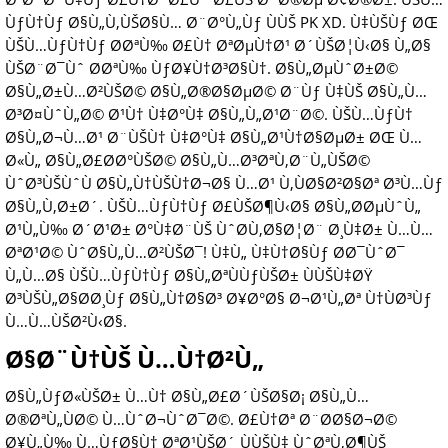
ÙƒÙ†Ùƒ Ø§Ù„Ù‚ÙŠØ§Ù… Ø¨Ø°Ù„Ùƒ ÙÙŠ PK XD. Ù‡ÙŠÙƒ ØŒ
ÙŠÙ…ÙƒÙ†Ùƒ Ø­ØªÙ‰ Ø£Ù† ØªØµÙ†Ø¹ Ø´ÙŠØ¦Ù‹Ø§ Ù„Ø§
ÙŠØ¨Ø¯Ùˆ Ø­ØªÙ‰ ÙƒØ¥Ù†Ø³Ø§Ù†. Ø§Ù„ØµÙˆØ±Ø©
Ø§Ù„Ø±Ù…Ø²ÙŠØ© Ø§Ù„Ø®Ø§ØµØ© Ø¨Ùƒ Ù‡ÙŠ Ø§Ù„Ù…
Ø³Ø¤ÙˆÙ„Ø© Ø¹Ù† Ù‡Ø°Ù‡ Ø§Ù„Ù„Ø¹Ø¨Ø©. ÙŠÙ…ÙƒÙ†
Ø§Ù„Ø¬Ù…Ø¹ Ø¨ÙŠÙ† Ù‡Ø°Ù‡ Ø§Ù„Ø¹Ù†Ø§ØµØ± ØŒ Ù…
Ø«Ù„ Ø§Ù„Ø£Ø­Ø°ÙŠØ© Ø§Ù„Ù…Ø³ØªÙ‚Ø¨Ù„ÙŠØ©
ÙˆØ³ÙŠÙˆÙ Ø§Ù„Ù†ÙŠÙ†Ø¬Ø§ Ù…Ø¹ Ù‚ÙØ§Ø²Ø§Øª Ø³Ù…Ùƒ
Ø§Ù„Ù‚Ø±Ø´. ÙŠÙ…ÙƒÙ†Ùƒ Ø£ÙŠØ¶Ù‹Ø§ Ø§Ù„Ø­ØµÙˆÙ„
Ø¹Ù„Ù‰ Ø´Ø¹Ø± Ø°Ù‡Ø¨ÙŠ ÙˆØ­Ù‚Ø§Ø¦Ø¨ Ø¸Ù‡Ø± Ù…Ù…
ØªØ¹Ø© ÙˆØ§Ù„Ù…Ø²ÙŠØ¯! Ù‡Ù„ Ù‡Ù†Ø§Ùƒ Ø­Ø¯ÙˆØ¯
Ù„Ù…Ø§ ÙŠÙ…ÙƒÙ†Ùƒ Ø§Ù„ØªÙÙƒÙŠØ± ÙÙŠÙ‡ØŸ
Ø³ÙŠÙ„Ø§Ø­Ø¸Ùƒ Ø§Ù„Ù†Ø§Ø³ Ø¥Ø°Ø§ Ø¬Ø¹Ù„Øª Ù†ÙØ³Ùƒ
Ù…Ù…ÙŠØ²Ù‹Ø§.
Ø§Ø¨Ù†ÙŠ Ù…Ù†Ø²Ù„
Ø§Ù„ÙƒØ«ÙŠØ± Ù…Ù† Ø§Ù„Ø£Ø´ÙŠØ§Ø¡ Ø§Ù„Ù…
Ø®ØªÙ„ÙØ© Ù…ÙˆØ¬ÙˆØ¯Ø©. Ø£Ù†Øª Ø¨Ø­Ø§Ø¬Ø©
Ø¥Ù„Ù‰ Ù…ÙƒØ§Ù† ØªØ¹ÙŠØ´ ÙÙŠÙ‡ ÙˆØªÙ‚Ø¶ÙŠ