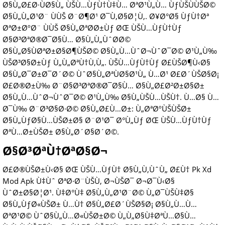
Ø§Ù„Ø£Ø·ÙØ§Ù„ ÙŠÙ…ÙƒÙ†Ù‡Ù… ØªØ¹Ù„Ù… ÙƒÙŠÙÙŠØ©
Ø§Ù„Ù„Ø¹Ø¨ ÙÙŠ Ø¨Ø¶Ø¹ Ø¯Ù‚Ø§Ø¦Ù‚. Ø¥Ø°Ø§ ÙƒÙ†Øª
ØªØ±ØºØ¨ ÙÙŠ Ø§Ù„ØªØ­Ø±Ùƒ ØŒ ÙŠÙ…ÙƒÙ†Ùƒ
Ø§Ø³ØªØ®Ø¯Ø§Ù… Ø§Ù„Ù„ÙˆØ­Ø©
Ø§Ù„Ø§ÙØªØ±Ø§Ø¶ÙŠØ© Ø§Ù„Ù…ÙˆØ¬ÙˆØ¯Ø© Ø¹Ù„Ù‰
ÙŠØ³Ø§Ø±Ùƒ Ù„Ù„ØªÙ†Ù‚Ù„. ÙŠÙ…ÙƒÙ†Ùƒ Ø£ÙŠØ¶Ù‹Ø§
Ø§Ù„Ø¯Ø±Ø¯Ø´Ø© ÙˆØ§Ù„ØªÙØ§Ø¹Ù„ Ù…Ø¹ Ø£Ø´ÙŠØ§Ø¡
Ø£Ø®Ø±Ù‰
Ø¨Ø§Ø³ØªØ®Ø¯Ø§Ù…
Ø§Ù„Ø£Ø²Ø±Ø§Ø±
Ø§Ù„Ù…ÙˆØ¬ÙˆØ¯Ø© Ø¹Ù„Ù‰ Ø§Ù„ÙŠÙ…ÙŠÙ†. Ù…Ø§ Ù…
Ø¯Ù‰ Ø¨Ø³Ø§Ø·Ø© Ø§Ù„Ø£Ù…Ø±: Ù„ØªØºÙŠÙŠØ±
Ø§Ù„ÙƒØ§Ù…ÙŠØ±Ø§ Ø¨Ø¹Ø¯ Ø°Ù„Ùƒ ØŒ ÙŠÙ…ÙƒÙ†Ùƒ
ØªÙ…Ø±ÙŠØ± Ø§Ù„Ø´Ø§Ø´Ø©.
Ø§Ø³ØªÙ†ØªØ§Ø¬
Ø£Ø®ÙŠØ±Ù‹Ø§ ØŒ ÙŠÙ…ÙƒÙ† Ø§Ù„Ù‚ÙˆÙ„ Ø£Ù† Pk Xd
Mod Apk Ù‡Ùˆ ØªØ·Ø¨ÙŠÙ‚ Ø¬ÙŠØ¯ Ø¬Ø¯Ù‹Ø§
ÙˆØ±Ø§Ø¦Ø¹. Ù‡Ø°Ù‡ Ø§Ù„Ù„Ø¹Ø¨Ø© Ù„Ø¯ÙŠÙ‡Ø§
Ø§Ù„ÙƒØ«ÙŠØ± Ù…Ù† Ø§Ù„Ø£Ø´ÙŠØ§Ø¡ Ø§Ù„Ù…Ù…
ØªØ¹Ø© ÙˆØ§Ù„Ù…Ø«ÙŠØ±Ø© Ù„Ù„Ø§Ù‡ØªÙ…Ø§Ù…