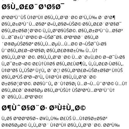
Ø§Ù„Ø£Ø¨Ø¹Ø§Ø¯
ØªØ­ØªÙˆÙŠ Ù‡Ø°Ù‡ Ø§Ù„Ù„Ø¹Ø¨Ø© Ø¹Ù„Ù‰ Ø¨Ø¹Ø¶
Ø§Ù„Ø±Ø³ÙˆÙ…Ø§Øª Ø«Ù„Ø§Ø«ÙŠØ© Ø§Ù„Ø£Ø¨Ø¹Ø§Ø¯
Ø§Ù„Ø±Ø§Ø¦Ø¹Ø© Ù„Ù„ØºØ§ÙŠØ©. Ø§Ù„Ø±Ø³ÙˆÙ…Ø§Øª
Ù…Ø¯Ø±ÙˆØ³Ø© Ø¬ÙŠØ¯Ø§. Ø³ØªØ­Ø¨ Ø§Ù„Ø
´Ø®ØµÙŠØ§Øª Ø§Ù„Ù…ØµÙ…Ù…Ø© Ø¬ÙŠØ¯Ù‹Ø§
ÙˆØ§Ù„Ø£Ø¬Ø²Ø§Ø¡ Ø§Ù„Ø£Ø®Ø±Ù‰ Ù…Ù†
Ø§Ù„Ù„Ø¹Ø¨Ø©. Ø§Ù„Ù„Ø¹Ø¨Ø© Ù…Ø´Ø±Ù‚Ø© Ø¬Ø¯Ù‹Ø§
Ù„Ø¯Ø±Ø¬Ø© Ø£Ù†Ù‡Ø§ Ø§Ù„Ø£ÙØ¶Ù„ Ù„Ù„Ø£Ø·ÙØ§Ù„.
Ù‡Ø°Ø§ Ù„ÙŠØ³ ÙƒÙ„ Ø´Ø¦! Ø§Ù„ØªØ£Ø«ÙŠØ±Ø§Øª Ù‡ÙŠ
Ø§Ù„ØªÙŠ ØªØ¬Ø¹Ù„ Ù‡Ø°Ù‡ Ø§Ù„Ù„Ø¹Ø¨Ø©
Ø±Ø§Ø¦Ø¹Ø©. Ø­Ø§ÙˆÙ„ Ø¨Ù†Ø§Ø¡ Ù…Ø¬Ù…ÙˆØ¹Ø© Ù…Ù†
Ø§Ù„Ø£Ø´Ø®Ø§Øµ Ø§Ù„Ø°ÙŠÙ† ÙŠØ³ØªÙ…ØªØ¹ÙˆÙ†
Ø¨Ø§Ù„Ù…ØªØ¹Ø©!
Ø¶ÙˆØ§Ø¨Ø· Ø³Ù‡Ù„Ø©
Ù„Ø§ ØªØ­ØªØ§Ø¬ Ø¥Ù„Ù‰ Ø£ÙŠ Ù…Ù‡Ø§Ø±Ø§Øª
Ø®Ø§ØµØ© Ù„Ù„Ø¹Ø¨ Ù‡Ø°Ù‡ Ø§Ù„Ù„Ø¹Ø¨Ø©. Ø­ØªÙ‰