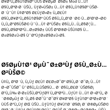
Ø¥Ø¹Ù„Ø§Ù†Ø§Øª ÙÙŠ Ø¥ØµØ¯Ø§Ø± Mod Ù…Ù†
Ø§Ù„ØªØ·Ø¨ÙŠÙ‚. ÙƒØ«ÙŠØ± Ù…Ù† Ø§Ù„Ù†Ø§Ø³ ÙŠØ­
Ø¨ÙˆÙ† Ù‡Ø°Ø§ Ø£ÙƒØ«Ø± Ù„Ø£Ù†
Ø§Ù„Ø¥Ø¹Ù„Ø§Ù†Ø§Øª ÙÙŠ Ø§Ù„Ù„Ø¹Ø¨Ø© Ù…Ø²Ø¹Ø¬Ø©
Ù„Ù„ØºØ§ÙŠØ© ÙˆÙ…Ù† ØºÙŠØ± Ø§Ù„Ù…Ù„Ø§Ø¦Ù…
Ø§Ù„Ø§Ø³ØªÙ…Ø±Ø§Ø± ÙÙŠ ØªØ®Ø·ÙŠÙ‡Ø§ Ù…
Ø±Ø§Ø±Ù‹Ø§ ÙˆØªÙƒØ±Ø§Ø±Ù‹Ø§.
Ø§ØµÙ†Ø¹ ØµÙˆØ±ØªÙƒ Ø§Ù„Ø±Ù…
Ø²ÙŠØ©
Ù‡Ù„ Ø³Ø¨Ù‚ Ù„Ùƒ Ø£Ù† Ø£Ø±Ø¯Øª Ø§Ù„Ø¨Ø¯Ø¡ Ù…Ù†
Ø¬Ø¯ÙŠØ¯ ÙˆØ§Ù„Ù‚ÙŠØ§Ù… Ø¨Ø§Ù„Ø£Ø´ÙŠØ§Ø¡
Ø¹Ù„Ù‰ Ø·Ø±ÙŠÙ‚ØªÙƒØŸ Ù„ØªØªÙ…ÙƒÙ† Ù…Ù† Ø¬Ø¹Ù„ Ø
´Ø®ØµÙƒ Ø¨Ù„Ø§ Ø­Ø¯ÙˆØ¯ØŸ Ø¥Ø°Ø§ ÙƒÙ†Øª ØªØ±ØºØ¨
ÙÙŠ Ø°Ù„Ùƒ ØŒ ÙŠÙ…ÙƒÙ†Ùƒ Ø¥Ù†Ø´Ø§Ø¡ Ø´Ø®ØµÙŠØ©
ØªØ´Ø¨Ù‡Ùƒ Ø£Ù†Øª Ø£Ùˆ Ø£ÙŠ Ø´Ø®Øµ Ø¢Ø®Ø±. ÙŠÙ…