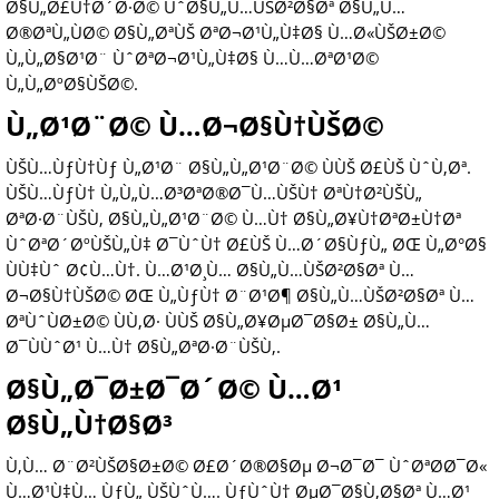
Ø§Ù„Ø£Ù†Ø´Ø·Ø© ÙˆØ§Ù„Ù…ÙŠØ²Ø§Øª Ø§Ù„Ù…
Ø®ØªÙ„ÙØ© Ø§Ù„ØªÙŠ ØªØ¬Ø¹Ù„Ù‡Ø§ Ù…Ø«ÙŠØ±Ø©
Ù„Ù„Ø§Ø¹Ø¨ ÙˆØªØ¬Ø¹Ù„Ù‡Ø§ Ù…Ù…ØªØ¹Ø©
Ù„Ù„ØºØ§ÙŠØ©.
Ù„Ø¹Ø¨Ø© Ù…Ø¬Ø§Ù†ÙŠØ©
ÙŠÙ…ÙƒÙ†Ùƒ Ù„Ø¹Ø¨ Ø§Ù„Ù„Ø¹Ø¨Ø© ÙÙŠ Ø£ÙŠ ÙˆÙ‚Øª.
ÙŠÙ…ÙƒÙ† Ù„Ù„Ù…Ø³ØªØ®Ø¯Ù…ÙŠÙ† ØªÙ†Ø²ÙŠÙ„
ØªØ·Ø¨ÙŠÙ‚ Ø§Ù„Ù„Ø¹Ø¨Ø© Ù…Ù† Ø§Ù„Ø¥Ù†ØªØ±Ù†Øª
ÙˆØªØ´ØºÙŠÙ„Ù‡ Ø¯ÙˆÙ† Ø£ÙŠ Ù…Ø´Ø§ÙƒÙ„ ØŒ Ù„Ø°Ø§
ÙÙ‡Ùˆ Ø¢Ù…Ù†. Ù…Ø¹Ø¸Ù… Ø§Ù„Ù…ÙŠØ²Ø§Øª Ù…
Ø¬Ø§Ù†ÙŠØ© ØŒ Ù„ÙƒÙ†
Ø¨Ø¹Ø¶
Ø§Ù„Ù…ÙŠØ²Ø§Øª Ù…
ØªÙˆÙØ±Ø© ÙÙ‚Ø· ÙÙŠ Ø§Ù„Ø¥ØµØ¯Ø§Ø± Ø§Ù„Ù…
Ø¯ÙÙˆØ¹ Ù…Ù† Ø§Ù„ØªØ·Ø¨ÙŠÙ‚.
Ø§Ù„Ø¯Ø±Ø¯Ø´Ø© Ù…Ø¹
Ø§Ù„Ù†Ø§Ø³
Ù‚Ù… Ø¨Ø²ÙŠØ§Ø±Ø© Ø£Ø´Ø®Ø§Øµ Ø¬Ø¯Ø¯ ÙˆØªØ­Ø¯Ø«
Ù…Ø¹Ù‡Ù… ÙƒÙ„ ÙŠÙˆÙ…. ÙƒÙˆÙ† ØµØ¯Ø§Ù‚Ø§Øª Ù…Ø¹