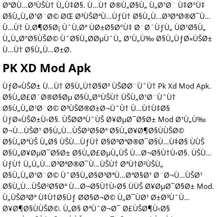
ØªØ­Ù…Ø³ÙŠÙ† Ù„Ù‡Ø§. Ù…Ù† Ø®Ù„Ø§Ù„ Ù„Ø¹Ø¨ Ù‡Ø°Ù‡
Ø§Ù„Ù„Ø¹Ø¨Ø© ØŒ Ø³ÙŠØªÙ…ÙƒÙ† Ø§Ù„Ù…Ø³ØªØ®Ø¯Ù…
Ù…Ù† Ù‚Ø¶Ø§Ø¡ ÙˆÙ‚Øª ÙØ±Ø§ØºÙ‡ Ø¨Ø´ÙƒÙ„ ÙØ¹Ø§Ù„
Ù„Ù„ØºØ§ÙŠØ© ÙˆØ§Ù„Ø­ØµÙˆÙ„ Ø¹Ù„Ù‰ Ø§Ù„ÙƒØ«ÙŠØ±
Ù…Ù† Ø§Ù„Ù…Ø±Ø­.
PK XD Mod Apk
ÙƒØ«ÙŠØ± Ù…Ù† Ø§Ù„Ù†Ø§Ø³ ÙŠØ­Ø¨ÙˆÙ† Pk Xd Mod Apk.
Ø§Ù„Ø£Ø´Ø®Ø§Øµ Ø§Ù„Ø°ÙŠÙ† ÙŠÙ„Ø¹Ø¨ÙˆÙ†
Ø§Ù„Ù„Ø¹Ø¨Ø© Ø³ÙŠØ®Ø±Ø¬ÙˆÙ† Ù…Ù†Ù‡Ø§
ÙƒØ«ÙŠØ±Ù‹Ø§. ÙŠØ­ØªÙˆÙŠ Ø¥ØµØ¯Ø§Ø± Mod Ø¹Ù„Ù‰
Ø¬Ù…ÙŠØ¹ Ø§Ù„Ù…ÙŠØ²Ø§Øª Ø§Ù„Ø¥Ø¶Ø§ÙÙŠØ©
Ø§Ù„ØªÙŠ Ù„Ø§ ÙŠÙ…ÙƒÙ† Ø§Ø³ØªØ®Ø¯Ø§Ù…Ù‡Ø§ ÙÙŠ
Ø§Ù„Ø¥ØµØ¯Ø§Ø± Ø§Ù„Ø£ØµÙ„ÙŠ Ù…Ø¬Ø§Ù†Ù‹Ø§. ÙŠÙ…
ÙƒÙ† Ù„Ù„Ù…Ø³ØªØ®Ø¯Ù…ÙŠÙ† ØªÙ†Ø²ÙŠÙ„
Ø§Ù„Ù„Ø¹Ø¨Ø© ÙˆØ§Ù„Ø§Ø³ØªÙ…ØªØ§Ø¹ Ø¨Ø¬Ù…ÙŠØ¹
Ø§Ù„Ù…ÙŠØ²Ø§Øª Ù…Ø¬Ø§Ù†Ù‹Ø§ ÙÙŠ Ø¥ØµØ¯Ø§Ø± Mod.
Ù„ÙŠØ³Øª Ù‡Ù†Ø§Ùƒ Ø­Ø§Ø¬Ø© Ù„Ø¯ÙØ¹ Ø±Ø³ÙˆÙ…
Ø¥Ø¶Ø§ÙÙŠØ©. Ù„Ø§ ØªÙˆØ¬Ø¯ Ø£ÙŠØ¶Ù‹Ø§