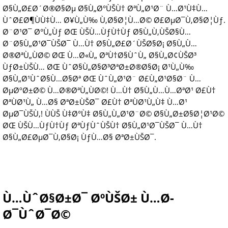
Ø§Ù„Ø£Ø´Ø®Ø§Øµ Ø§Ù„Ø°ÙŠÙ† ØªÙ„Ø¹Ø¨ Ù…Ø¹Ù‡Ù…
ÙˆØ£Ø¶ÙÙ‡Ù… Ø¥Ù„Ù‰ Ù‚Ø§Ø¦Ù…Ø© Ø£ØµØ¯Ù‚Ø§Ø¦Ùƒ.
Ø¨Ø¹Ø¯ Ø°Ù„Ùƒ ØŒ ÙŠÙ…ÙƒÙ†Ùƒ Ø§Ù„Ù‚ÙŠØ§Ù…
Ø¨Ø§Ù„Ø¹Ø¯ÙŠØ¯ Ù…Ù† Ø§Ù„Ø£Ø´ÙŠØ§Ø¡ Ø§Ù„Ù…
Ø®ØªÙ„ÙØ© ØŒ Ù…Ø«Ù„ ØªÙ†Ø§ÙˆÙ„ Ø§Ù„Ø¢ÙŠØ³
ÙƒØ±ÙŠÙ… ØŒ ÙˆØ§Ù„Ø§Ø³ØªØ±Ø®Ø§Ø¡ Ø¹Ù„Ù‰
Ø§Ù„Ø¹ÙˆØ§Ù…Ø§Øª ØŒ ÙˆÙ„Ø¹Ø¨ Ø£Ù„Ø¹Ø§Ø¨ Ù…
ØµØºØ±Ø© Ù…Ø®ØªÙ„ÙØ©! Ù…Ù† Ø§Ù„Ù…Ù…ØªØ¹ Ø£Ù†
ØªÙØ¹Ù„ Ù…Ø§ ØªØ±ÙŠØ¯ Ø£Ù† ØªÙØ¹Ù„Ù‡ Ù…Ø¹
ØµØ¯ÙŠÙ‚! ÙÙŠ Ù‡Ø°Ù‡ Ø§Ù„Ù„Ø¹Ø¨Ø© Ø§Ù„Ø±Ø§Ø¦Ø¹Ø©
ØŒ ÙŠÙ…ÙƒÙ†Ùƒ ØªÙƒÙˆÙŠÙ† Ø§Ù„Ø¹Ø¯ÙŠØ¯ Ù…Ù†
Ø§Ù„Ø£ØµØ¯Ù‚Ø§Ø¡ ÙƒÙ…Ø§ ØªØ±ÙŠØ¯.
Ù…ÙˆØ§Ø±Ø¯ ØºÙŠØ± Ù…Ø­
Ø¯ÙˆØ¯Ø©