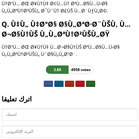
Ù†Ø¹Ù… ØŒ Ø¥Ù†Ù‡ Ø¢Ù…Ù† ØªÙ…Ø§Ù…Ù‹Ø§
Ù„Ù„ØªÙ†Ø²ÙŠÙ„ Ø¯ÙˆÙ† Ø£ÙŠ Ù…Ø´ÙƒÙ„Ø©.
Q. Ù‡Ù„ Ù‡Ø°Ø§ Ø§Ù„ØªØ·Ø¨ÙŠÙ‚ Ù…
Ø¬Ø§Ù†ÙŠ Ù„Ù„ØªÙ†Ø²ÙŠÙ„ØŸ
Ù†Ø¹Ù… ØŒ Ø¥Ù†Ù‡ Ù…Ø¬Ø§Ù†ÙŠ ØªÙ…Ø§Ù…Ù‹Ø§
Ù„Ù„ØªÙ†Ø²ÙŠÙ„ ÙˆØ§Ù„Ù„Ø¹Ø¨.
3.88
4958 votes
اترك تعليقا