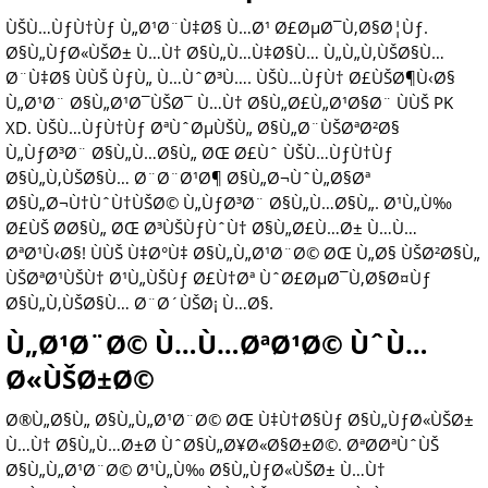
ÙŠÙ…ÙƒÙ†Ùƒ Ù„Ø¹Ø¨Ù‡Ø§ Ù…Ø¹ Ø£ØµØ¯Ù‚Ø§Ø¦Ùƒ.
Ø§Ù„ÙƒØ«ÙŠØ± Ù…Ù† Ø§Ù„Ù…Ù‡Ø§Ù… Ù„Ù„Ù‚ÙŠØ§Ù…
Ø¨Ù‡Ø§ ÙÙŠ ÙƒÙ„ Ù…ÙˆØ³Ù…. ÙŠÙ…ÙƒÙ† Ø£ÙŠØ¶Ù‹Ø§
Ù„Ø¹Ø¨ Ø§Ù„Ø¹Ø¯ÙŠØ¯ Ù…Ù† Ø§Ù„Ø£Ù„Ø¹Ø§Ø¨ ÙÙŠ PK
XD. ÙŠÙ…ÙƒÙ†Ùƒ ØªÙˆØµÙŠÙ„ Ø§Ù„Ø¨ÙŠØªØ²Ø§
Ù„ÙƒØ³Ø¨ Ø§Ù„Ù…Ø§Ù„ ØŒ Ø£Ùˆ ÙŠÙ…ÙƒÙ†Ùƒ
Ø§Ù„Ù‚ÙŠØ§Ù… Ø¨Ø¨Ø¹Ø¶ Ø§Ù„Ø¬ÙˆÙ„Ø§Øª
Ø§Ù„Ø¬Ù†ÙˆÙ†ÙŠØ© Ù„ÙƒØ³Ø¨ Ø§Ù„Ù…Ø§Ù„. Ø¹Ù„Ù‰
Ø£ÙŠ Ø­Ø§Ù„ ØŒ Ø³ÙŠÙƒÙˆÙ† Ø§Ù„Ø£Ù…Ø± Ù…Ù…
ØªØ¹Ù‹Ø§! ÙÙŠ Ù‡Ø°Ù‡ Ø§Ù„Ù„Ø¹Ø¨Ø© ØŒ Ù„Ø§ ÙŠØ²Ø§Ù„
ÙŠØªØ¹ÙŠÙ† Ø¹Ù„ÙŠÙƒ Ø£Ù†Øª ÙˆØ£ØµØ¯Ù‚Ø§Ø¤Ùƒ
Ø§Ù„Ù‚ÙŠØ§Ù… Ø¨Ø´ÙŠØ¡ Ù…Ø§.
Ù„Ø¹Ø¨Ø© Ù…Ù…ØªØ¹Ø© ÙˆÙ…
Ø«ÙŠØ±Ø©
Ø®Ù„Ø§Ù„ Ø§Ù„Ù„Ø¹Ø¨Ø© ØŒ Ù‡Ù†Ø§Ùƒ Ø§Ù„ÙƒØ«ÙŠØ±
Ù…Ù† Ø§Ù„Ù…Ø±Ø­ ÙˆØ§Ù„Ø¥Ø«Ø§Ø±Ø©. ØªØ­ØªÙˆÙŠ
Ø§Ù„Ù„Ø¹Ø¨Ø© Ø¹Ù„Ù‰ Ø§Ù„ÙƒØ«ÙŠØ± Ù…Ù†