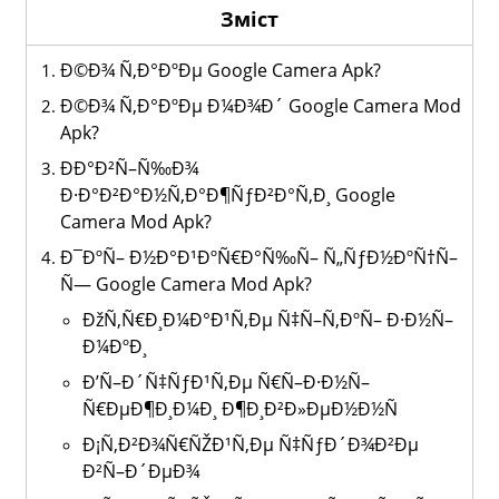
Зміст
Ð©Ð¾ Ñ‚Ð°ÐºÐµ Google Camera Apk?
Ð©Ð¾ Ñ‚Ð°ÐºÐµ Ð¼Ð¾Ð´ Google Camera Mod
Apk?
ÐÐ°Ð²Ñ–Ñ‰Ð¾
Ð·Ð°Ð²Ð°Ð½Ñ‚Ð°Ð¶ÑƒÐ²Ð°Ñ‚Ð¸ Google
Camera Mod Apk?
Ð¯ÐºÑ– Ð½Ð°Ð¹ÐºÑ€Ð°Ñ‰Ñ– Ñ„ÑƒÐ½ÐºÑ†Ñ–
Ñ— Google Camera Mod Apk?
ÐžÑ‚Ñ€Ð¸Ð¼Ð°Ð¹Ñ‚Ðµ Ñ‡Ñ–Ñ‚ÐºÑ– Ð·Ð½Ñ–
Ð¼ÐºÐ¸
Ð’Ñ–Ð´Ñ‡ÑƒÐ¹Ñ‚Ðµ Ñ€Ñ–Ð·Ð½Ñ–
Ñ€ÐµÐ¶Ð¸Ð¼Ð¸ Ð¶Ð¸Ð²Ð»ÐµÐ½Ð½Ñ
Ð¡Ñ‚Ð²Ð¾Ñ€ÑŽÐ¹Ñ‚Ðµ Ñ‡ÑƒÐ´Ð¾Ð²Ðµ
Ð²Ñ–Ð´ÐµÐ¾