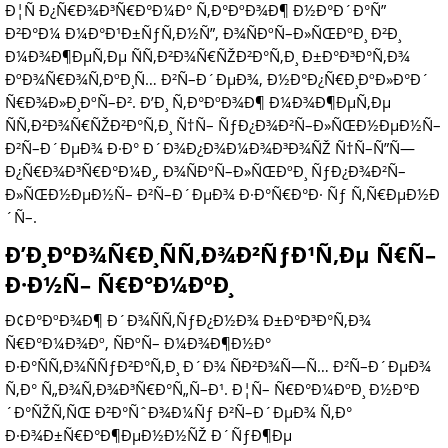
Ð¦Ñ Ð¿Ñ€Ð¾Ð³Ñ€Ð°Ð¼Ð° Ñ‚Ð°ÐºÐ¾Ð¶ Ð½Ð°Ð´Ð°Ñ”
Ð²Ð°Ð¼ Ð¼Ð°Ð¹Ð±ÑƒÑ‚Ð½Ñ”, Ð¾ÑÐºÑ–Ð»ÑŒÐºÐ¸ Ð²Ð¸
Ð¼Ð¾Ð¶ÐµÑ‚Ðµ ÑÑ‚Ð²Ð¾Ñ€ÑŽÐ²Ð°Ñ‚Ð¸ Ð±Ð°Ð³Ð°Ñ‚Ð¾
ÐºÐ¾Ñ€Ð¾Ñ‚ÐºÐ¸Ñ… Ð²Ñ–Ð´ÐµÐ¾, Ð½Ð°Ð¿Ñ€Ð¸ÐºÐ»Ð°Ð´
Ñ€Ð¾Ð»Ð¸ÐºÑ–Ð². Ð’Ð¸ Ñ‚Ð°ÐºÐ¾Ð¶ Ð¼Ð¾Ð¶ÐµÑ‚Ðµ
ÑÑ‚Ð²Ð¾Ñ€ÑŽÐ²Ð°Ñ‚Ð¸ Ñ†Ñ– ÑƒÐ¿Ð¾Ð²Ñ–Ð»ÑŒÐ½ÐµÐ½Ñ–
Ð²Ñ–Ð´ÐµÐ¾ Ð·Ð° Ð´Ð¾Ð¿Ð¾Ð¼Ð¾Ð³Ð¾ÑŽ Ñ†Ñ–Ñ”Ñ—
Ð¿Ñ€Ð¾Ð³Ñ€Ð°Ð¼Ð¸, Ð¾ÑÐºÑ–Ð»ÑŒÐºÐ¸ ÑƒÐ¿Ð¾Ð²Ñ–
Ð»ÑŒÐ½ÐµÐ½Ñ– Ð²Ñ–Ð´ÐµÐ¾ Ð·Ð°Ñ€Ð°Ð· Ñƒ Ñ‚Ñ€ÐµÐ½Ð
´Ñ–.
Ð’Ð¸ÐºÐ¾Ñ€Ð¸ÑÑ‚Ð¾Ð²ÑƒÐ¹Ñ‚Ðµ Ñ€Ñ–
Ð·Ð½Ñ– Ñ€Ð°Ð¼ÐºÐ¸
Ð¢Ð°ÐºÐ¾Ð¶ Ð´Ð¾ÑÑ‚ÑƒÐ¿Ð½Ð¾ Ð±Ð°Ð³Ð°Ñ‚Ð¾
Ñ€Ð°Ð¼Ð¾Ðº, ÑÐºÑ– Ð¼Ð¾Ð¶Ð½Ð°
Ð·Ð°ÑÑ‚Ð¾ÑÑƒÐ²Ð°Ñ‚Ð¸ Ð´Ð¾ ÑÐ²Ð¾Ñ—Ñ… Ð²Ñ–Ð´ÐµÐ¾
Ñ‚Ð° Ñ„Ð¾Ñ‚Ð¾Ð³Ñ€Ð°Ñ„Ñ–Ð¹. Ð¦Ñ– Ñ€Ð°Ð¼ÐºÐ¸ Ð½Ð°Ð
´Ð°ÑŽÑ‚ÑŒ Ð²Ð°ÑˆÐ¾Ð¼Ñƒ Ð²Ñ–Ð´ÐµÐ¾ Ñ‚Ð°
Ð·Ð¾Ð±Ñ€Ð°Ð¶ÐµÐ½Ð½ÑŽ Ð´ÑƒÐ¶Ðµ