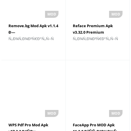
Remove.bg Mod Apk v1.1.4
Reface Premium Apk
Ð—
v3.32.0 Premium
Ñ„Ð¾Ñ‚Ð¾Ð³Ñ€Ð°Ñ„Ñ–Ñ
Ñ„Ð¾Ñ‚Ð¾Ð³Ñ€Ð°Ñ„Ñ–Ñ
Ð°Ð²Ð°Ð½Ñ‚Ð°Ð¶Ð¸Ñ‚Ð¸
Unlocked
WPS Pdf Pro Mod Apk
FaceApp Pro MOD Apk