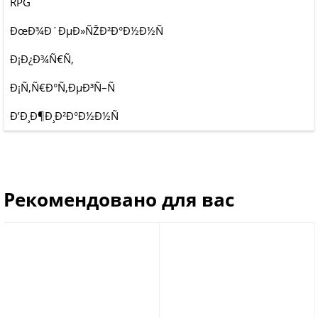
RPG
ÐœÐ¾Ð´ÐµÐ»ÑŽÐ²Ð°Ð½Ð½Ñ
Ð¡Ð¿Ð¾Ñ€Ñ‚
Ð¡Ñ‚Ñ€Ð°Ñ‚ÐµÐ³Ñ–Ñ
Ð’Ð¸Ð¶Ð¸Ð²Ð°Ð½Ð½Ñ
Рекомендовано для вас