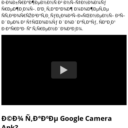
Ð·Ð¾Ð±Ñ€Ð°Ð¶ÐµÐ½Ð½Ñ Ð² Ð½Ñ–Ñ‡Ð½Ð¾Ð¼Ñƒ
Ñ€ÐµÐ¶Ð¸Ð¼Ñ–. Ð’Ð¸ Ñ‚Ð°ÐºÐ¾Ð¶ Ð¼Ð¾Ð¶ÐµÑ‚Ðµ
ÑÑ‚Ð²Ð¾Ñ€ÑŽÐ²Ð°Ñ‚Ð¸ ÑƒÐ¿Ð¾Ð²Ñ–Ð»ÑŒÐ½ÐµÐ½Ñ– Ð²Ñ–
Ð´ÐµÐ¾ Ð² Ñ†ÑŒÐ¾Ð¼Ñƒ Ð´Ð¾Ð´Ð°Ñ‚ÐºÑƒ, ÑÐºÐ¸Ð¹
Ð·Ð°Ñ€Ð°Ð· Ñ” Ñ‚Ñ€ÐµÐ½Ð´Ð¾Ð²Ð¸Ð¼.
Ð©Ð¾ Ñ‚Ð°ÐºÐµ Google Camera
Apk?