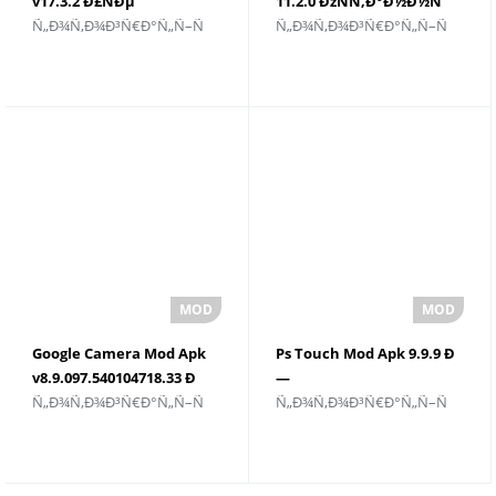
v17.3.2 Ð£ÑÐµ
11.2.0 ÐžÑÑ‚Ð°Ð½Ð½Ñ
Ñ„Ð¾Ñ‚Ð¾Ð³Ñ€Ð°Ñ„Ñ–Ñ
Ñ„Ð¾Ñ‚Ð¾Ð³Ñ€Ð°Ñ„Ñ–Ñ
Ñ€Ð¾Ð·Ð±Ð»Ð¾ÐºÐ¾Ð²Ð°Ð½Ð¾
Ð²ÐµÑ€ÑÑ–Ñ Ð—
Ð°Ð²Ð°Ð½Ñ‚Ð°Ð¶Ð¸Ñ‚Ð¸
Ð±ÐµÐ· Ð²Ð¾Ð
´ÑÐ½Ð¾Ð³Ð¾
Ð·Ð½Ð°ÐºÐ°
Google Camera Mod Apk
Ps Touch Mod Apk 9.9.9 Ð
v8.9.097.540104718.33 Ð
—
Ñ„Ð¾Ñ‚Ð¾Ð³Ñ€Ð°Ñ„Ñ–Ñ
Ñ„Ð¾Ñ‚Ð¾Ð³Ñ€Ð°Ñ„Ñ–Ñ
´Ð»Ñ Ð²ÑÑ–Ñ…
Ð°Ð²Ð°Ð½Ñ‚Ð°Ð¶ÐµÐ½Ð½Ñ
Ð¿Ñ€Ð¸ÑÑ‚Ñ€Ð¾Ñ—Ð²
Ð¾ÑÑ‚Ð°Ð½Ð½ÑŒÐ¾Ñ
— Ð²ÐµÑ€ÑÑ–Ñ—