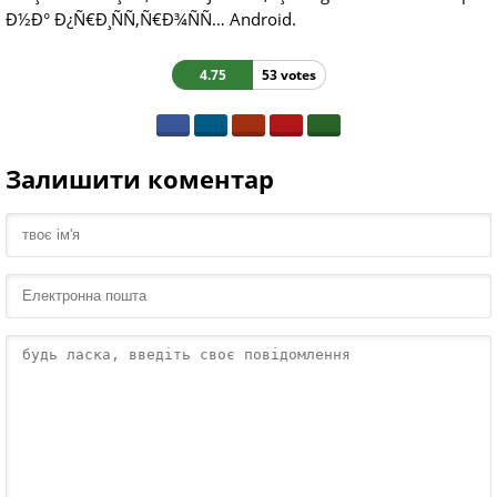
Ð½Ð° Ð¿Ñ€Ð¸ÑÑ‚Ñ€Ð¾ÑÑ… Android.
4.75
53 votes
Залишити коментар