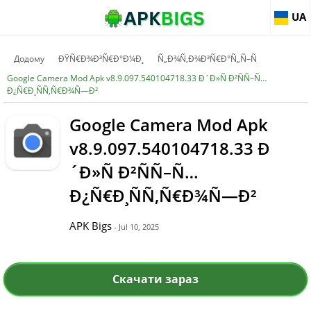
UA
Додому
ÐŸÑ€Ð¾Ð³Ñ€Ð°Ð¼Ð¸
Ñ„Ð¾Ñ‚Ð¾Ð³Ñ€Ð°Ñ„Ñ–Ñ
Google Camera Mod Apk v8.9.097.540104718.33 Ð´Ð»Ñ Ð²ÑÑ–Ñ…
Ð¿Ñ€Ð¸ÑÑ‚Ñ€Ð¾Ñ—Ð²
Google Camera Mod Apk
v8.9.097.540104718.33 Ð
´Ð»Ñ Ð²ÑÑ–Ñ…
Ð¿Ñ€Ð¸ÑÑ‚Ñ€Ð¾Ñ—Ð²
APK Bigs
- Jul 10, 2025
Скачати зараз