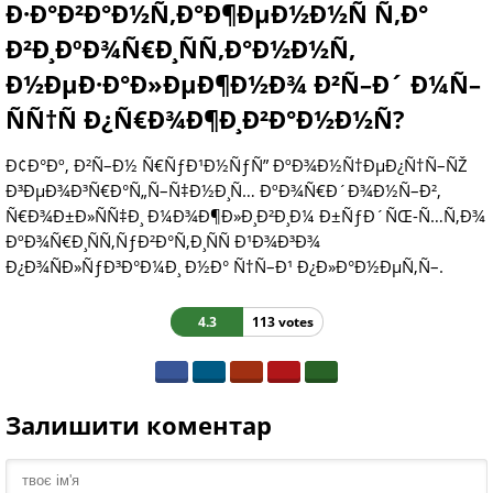
Ð·Ð°Ð²Ð°Ð½Ñ‚Ð°Ð¶ÐµÐ½Ð½Ñ Ñ‚Ð°
Ð²Ð¸ÐºÐ¾Ñ€Ð¸ÑÑ‚Ð°Ð½Ð½Ñ,
Ð½ÐµÐ·Ð°Ð»ÐµÐ¶Ð½Ð¾ Ð²Ñ–Ð´ Ð¼Ñ–
ÑÑ†Ñ Ð¿Ñ€Ð¾Ð¶Ð¸Ð²Ð°Ð½Ð½Ñ?
Ð¢Ð°Ðº, Ð²Ñ–Ð½ Ñ€ÑƒÐ¹Ð½ÑƒÑ” ÐºÐ¾Ð½Ñ†ÐµÐ¿Ñ†Ñ–ÑŽ
Ð³ÐµÐ¾Ð³Ñ€Ð°Ñ„Ñ–Ñ‡Ð½Ð¸Ñ… ÐºÐ¾Ñ€Ð´Ð¾Ð½Ñ–Ð²,
Ñ€Ð¾Ð±Ð»ÑÑ‡Ð¸ Ð¼Ð¾Ð¶Ð»Ð¸Ð²Ð¸Ð¼ Ð±ÑƒÐ´ÑŒ-Ñ…Ñ‚Ð¾
ÐºÐ¾Ñ€Ð¸ÑÑ‚ÑƒÐ²Ð°Ñ‚Ð¸ÑÑ Ð¹Ð¾Ð³Ð¾
Ð¿Ð¾ÑÐ»ÑƒÐ³Ð°Ð¼Ð¸ Ð½Ð° Ñ†Ñ–Ð¹ Ð¿Ð»Ð°Ð½ÐµÑ‚Ñ–.
4.3
113 votes
Залишити коментар