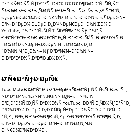
ÐºÐ¾Ñ€Ð¸ÑÑ‚ÑƒÐ²Ð°Ñ‡Ð°Ð¼ Ð¼Ð¾Ð¶Ð»Ð¸Ð²Ñ–ÑÑ‚ÑŒ
Ñ€Ð¾Ð·Ð²Ð°Ð¶Ð¸Ñ‚Ð¸ÑÑ Ð² Ð±ÑƒÐ´ÑŒ-ÑÐºÐ¸Ð¹ Ñ‡Ð°Ñ,
Ð¿ÐµÑ€ÐµÐ³Ð»ÑÐ´Ð°ÑŽÑ‡Ð¸ Ð·Ð°Ð²Ð°Ð½Ñ‚Ð°Ð¶ÐµÐ½Ñ–
Ð²Ñ–Ð´ÐµÐ¾ Ð±ÐµÐ·Ð¿Ð¾ÑÐµÑ€ÐµÐ´Ð½ÑŒÐ¾ Ð·
YouTube, Ð½Ð°Ð²Ñ–Ñ‚ÑŒ ÑÐºÑ‰Ð¾ Ñƒ Ð½Ð¸Ñ…
Ð·Ð°Ñ€Ð°Ð· Ð½ÐµÐ¼Ð°Ñ” Ð¿Ñ–Ð´ÐºÐ»ÑŽÑ‡ÐµÐ½Ð½Ñ Ð
´Ð¾ Ð†Ð½Ñ‚ÐµÑ€Ð½ÐµÑ‚Ñƒ. Ð’Ð¾Ð½Ð¸ Ð
´Ð¾ÑÑ‚ÑƒÐ¿Ð½Ñ– Ñƒ Ð²Ð°Ñ€Ñ–Ð°Ð½Ñ‚Ñ–
Ð·Ð°Ð²Ð°Ð½Ñ‚Ð°Ð¶ÐµÐ½Ð½Ñ.
Ð‘Ñ€Ð°ÑƒÐ·ÐµÑ€
Tube Mate Ð¼Ð°Ñ” Ð¼Ð°Ð»ÐµÐ½ÑŒÐºÑƒ ÑÑ‚Ñ€Ñ–Ð»ÐºÑƒ,
ÑÐºÐ° Ð·’ÑÐ²Ð»ÑÑ”Ñ‚ÑŒÑÑ Ð¿Ñ–Ð´ Ñ‡Ð°Ñ
Ð²Ð¸ÐºÐ¾Ñ€Ð¸ÑÑ‚Ð°Ð½Ð½Ñ YouTube. ÐÐ°Ñ‚Ð¸ÑÐ½ÑƒÐ²ÑˆÐ¸
Ð¹Ð¾Ð³Ð¾ Ð±ÐµÐ·Ð¿Ð¾ÑÐµÑ€ÐµÐ´Ð½ÑŒÐ¾ Ð·Ð²Ñ–Ð
´Ñ‚Ð¸, Ð²Ð¸ Ð·Ð¼Ð¾Ð¶ÐµÑ‚Ðµ Ð·Ð°Ð²Ð°Ð½Ñ‚Ð°Ð¶Ð¸Ñ‚Ð¸
Ð²Ñ–Ð´ÐµÐ¾ Ð±ÐµÐ· Ð²Ñ–Ð´ÐºÑ€Ð¸Ñ‚Ñ‚Ñ
Ð¿Ñ€Ð¾Ð³Ñ€Ð°Ð¼Ð¸.