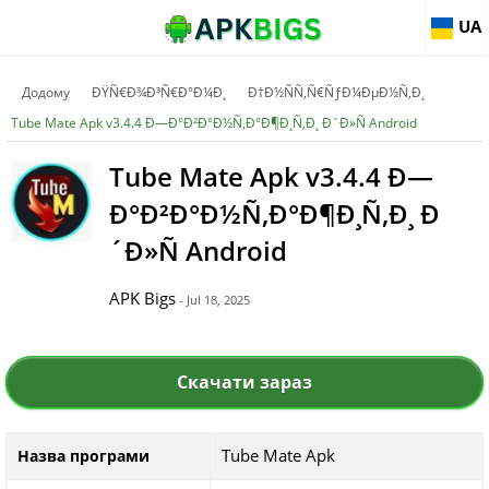
UA
Додому
ÐŸÑ€Ð¾Ð³Ñ€Ð°Ð¼Ð¸
Ð†Ð½ÑÑ‚Ñ€ÑƒÐ¼ÐµÐ½Ñ‚Ð¸
Tube Mate Apk v3.4.4 Ð—Ð°Ð²Ð°Ð½Ñ‚Ð°Ð¶Ð¸Ñ‚Ð¸ Ð´Ð»Ñ Android
Tube Mate Apk v3.4.4 Ð—
Ð°Ð²Ð°Ð½Ñ‚Ð°Ð¶Ð¸Ñ‚Ð¸ Ð
´Ð»Ñ Android
APK Bigs
- Jul 18, 2025
Скачати зараз
Tube Mate Apk
Назва програми