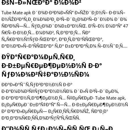
ÐšÑ–Ð»ÑŒÐºÐ° Ð¼Ð¾Ð²
Tube Mate apk Ð´Ð¾Ð·Ð²Ð¾Ð»ÑÑ” Ð»ÑŽÐ´Ð¸Ð½Ñ– Ð·Ð¼Ñ–
Ð½ÑŽÐ²Ð°Ñ‚Ð¸ Ð¼Ð¾Ð²Ð¸ Ð²Ñ–Ð´Ð¿Ð¾Ð²Ñ–Ð´Ð½Ð¾ Ð´Ð¾
ÑÐ²Ð¾Ñ—Ñ… ÑƒÐ¿Ð¾Ð´Ð¾Ð±Ð°Ð½ÑŒ. Ð’Ñ–Ð½ Ð¼Ð°Ñ” 47
Ñ€Ñ–Ð·Ð½Ð¸Ñ… Ð¼Ð¾Ð², Ñ‚Ð°ÐºÐ¸Ñ… ÑÐº
Ñ„Ñ€Ð°Ð½Ñ†ÑƒÐ·ÑŒÐºÐ°, ÐºÐ¸Ñ‚Ð°Ð¹ÑÑŒÐºÐ°,
Ð°Ð½Ð³Ð»Ñ–Ð¹ÑÑŒÐºÐ° Ñ‚Ð° Ð±Ð°Ð³Ð°Ñ‚Ð¾ Ñ–Ð½ÑˆÐ¸Ñ….
ÐŸÐ°Ñ€Ð°Ð¼ÐµÑ‚Ñ€Ð¸
Ð·Ð±ÐµÑ€ÐµÐ¶ÐµÐ½Ð½Ñ Ð·Ð°
ÑƒÐ¼Ð¾Ð²Ñ‡Ð°Ð½Ð½ÑÐ¼
ÐÐ°Ð»Ð°ÑˆÑ‚ÑƒÐ²Ð°Ð½Ð½Ñ Ð·Ð°
Ð·Ð°Ð¼Ð¾Ð²Ñ‡ÑƒÐ²Ð°Ð½Ð½ÑÐ¼ Ð´Ð»Ñ Ð²Ñ–Ð´ÐµÐ¾,
Ð·Ð°Ð²Ð°Ð½Ñ‚Ð°Ð¶ÐµÐ½Ð¸Ñ… Ñ‡ÐµÑ€ÐµÐ· Tube Mate apk,
Ð¿ÐµÑ€ÐµÐ´Ð±Ð°Ñ‡Ð°Ñ” Ñ—Ñ… Ð·Ð±ÐµÑ€ÐµÐ¶ÐµÐ½Ð½Ñ
Ð² Ð³Ð°Ð»ÐµÑ€ÐµÑ— Ð¿Ñ€Ð¸ÑÑ‚Ñ€Ð¾ÑŽ, ÑÐºÐ¸Ð¹
Ð²Ð¸ÐºÐ¾Ñ€Ð¸ÑÑ‚Ð¾Ð²ÑƒÑ”Ñ‚ÑŒÑÑ.
Ð”Ð¾ÑÑ‚ÑƒÐ¿Ð½Ñ–ÑÑ‚ÑŒ Ð¿Ñ–Ð