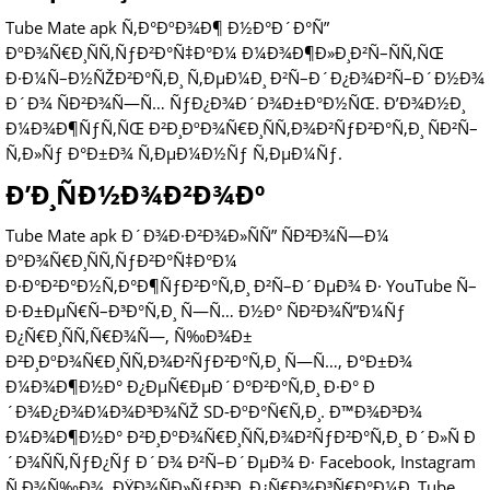
Tube Mate apk Ñ‚Ð°ÐºÐ¾Ð¶ Ð½Ð°Ð´Ð°Ñ”
ÐºÐ¾Ñ€Ð¸ÑÑ‚ÑƒÐ²Ð°Ñ‡Ð°Ð¼ Ð¼Ð¾Ð¶Ð»Ð¸Ð²Ñ–ÑÑ‚ÑŒ
Ð·Ð¼Ñ–Ð½ÑŽÐ²Ð°Ñ‚Ð¸ Ñ‚ÐµÐ¼Ð¸ Ð²Ñ–Ð´Ð¿Ð¾Ð²Ñ–Ð´Ð½Ð¾
Ð´Ð¾ ÑÐ²Ð¾Ñ—Ñ… ÑƒÐ¿Ð¾Ð´Ð¾Ð±Ð°Ð½ÑŒ. Ð’Ð¾Ð½Ð¸
Ð¼Ð¾Ð¶ÑƒÑ‚ÑŒ Ð²Ð¸ÐºÐ¾Ñ€Ð¸ÑÑ‚Ð¾Ð²ÑƒÐ²Ð°Ñ‚Ð¸ ÑÐ²Ñ–
Ñ‚Ð»Ñƒ Ð°Ð±Ð¾ Ñ‚ÐµÐ¼Ð½Ñƒ Ñ‚ÐµÐ¼Ñƒ.
Ð’Ð¸ÑÐ½Ð¾Ð²Ð¾Ðº
Tube Mate apk Ð´Ð¾Ð·Ð²Ð¾Ð»ÑÑ” ÑÐ²Ð¾Ñ—Ð¼
ÐºÐ¾Ñ€Ð¸ÑÑ‚ÑƒÐ²Ð°Ñ‡Ð°Ð¼
Ð·Ð°Ð²Ð°Ð½Ñ‚Ð°Ð¶ÑƒÐ²Ð°Ñ‚Ð¸ Ð²Ñ–Ð´ÐµÐ¾ Ð· YouTube Ñ–
Ð·Ð±ÐµÑ€Ñ–Ð³Ð°Ñ‚Ð¸ Ñ—Ñ… Ð½Ð° ÑÐ²Ð¾Ñ”Ð¼Ñƒ
Ð¿Ñ€Ð¸ÑÑ‚Ñ€Ð¾Ñ—, Ñ‰Ð¾Ð±
Ð²Ð¸ÐºÐ¾Ñ€Ð¸ÑÑ‚Ð¾Ð²ÑƒÐ²Ð°Ñ‚Ð¸ Ñ—Ñ…, Ð°Ð±Ð¾
Ð¼Ð¾Ð¶Ð½Ð° Ð¿ÐµÑ€ÐµÐ´Ð°Ð²Ð°Ñ‚Ð¸ Ð·Ð° Ð
´Ð¾Ð¿Ð¾Ð¼Ð¾Ð³Ð¾ÑŽ SD-ÐºÐ°Ñ€Ñ‚Ð¸. Ð™Ð¾Ð³Ð¾
Ð¼Ð¾Ð¶Ð½Ð° Ð²Ð¸ÐºÐ¾Ñ€Ð¸ÑÑ‚Ð¾Ð²ÑƒÐ²Ð°Ñ‚Ð¸ Ð´Ð»Ñ Ð
´Ð¾ÑÑ‚ÑƒÐ¿Ñƒ Ð´Ð¾ Ð²Ñ–Ð´ÐµÐ¾ Ð· Facebook, Instagram
Ñ‚Ð¾Ñ‰Ð¾. ÐŸÐ¾ÑÐ»ÑƒÐ³Ð¸ Ð¿Ñ€Ð¾Ð³Ñ€Ð°Ð¼Ð¸ Tube