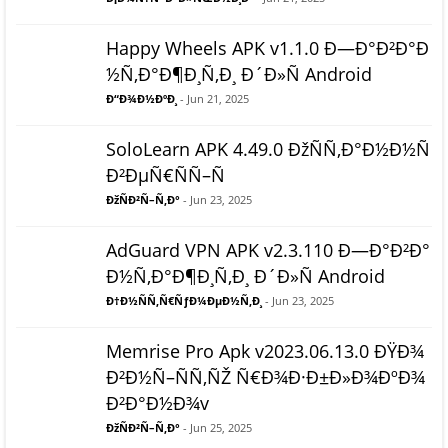
Happy Wheels APK v1.1.0 Ð—Ð°Ð²Ð°Ð
½Ñ‚Ð°Ð¶Ð¸Ñ‚Ð¸ Ð´Ð»Ñ Android
Ð“Ð¾Ð½ÐºÐ¸
- Jun 21, 2025
SoloLearn APK 4.49.0 ÐžÑÑ‚Ð°Ð½Ð½Ñ
Ð²ÐµÑ€ÑÑ–Ñ
ÐžÑÐ²Ñ–Ñ‚Ð°
- Jun 23, 2025
AdGuard VPN APK v2.3.110 Ð—Ð°Ð²Ð°
Ð½Ñ‚Ð°Ð¶Ð¸Ñ‚Ð¸ Ð´Ð»Ñ Android
Ð†Ð½ÑÑ‚Ñ€ÑƒÐ¼ÐµÐ½Ñ‚Ð¸
- Jun 23, 2025
Memrise Pro Apk v2023.06.13.0 ÐŸÐ¾
Ð²Ð½Ñ–ÑÑ‚ÑŽ Ñ€Ð¾Ð·Ð±Ð»Ð¾ÐºÐ¾
Ð²Ð°Ð½Ð¾v
ÐžÑÐ²Ñ–Ñ‚Ð°
- Jun 25, 2025