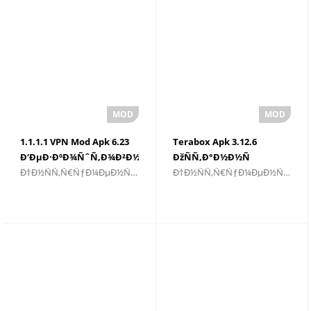
1.1.1.1 VPN Mod Apk 6.23
Terabox Apk 3.12.6
Ð‘ÐµÐ·ÐºÐ¾ÑˆÑ‚Ð¾Ð²Ð½Ð°
ÐžÑÑ‚Ð°Ð½Ð½Ñ
Ð†Ð½ÑÑ‚Ñ€ÑƒÐ¼ÐµÐ½Ñ‚Ð¸
Ð†Ð½ÑÑ‚Ñ€ÑƒÐ¼ÐµÐ½Ñ‚Ð¸
Ð¾ÑÑ‚Ð°Ð½Ð½Ñ
Ð²ÐµÑ€ÑÑ–Ñ
Ð²ÐµÑ€ÑÑ–Ñ