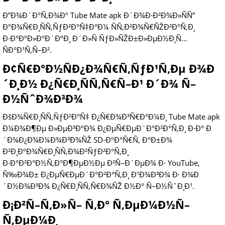
Ð”Ð¾Ð´Ð°Ñ‚Ð¾Ðº Tube Mate apk Ð´Ð¾Ð·Ð²Ð¾Ð»ÑÑ”
ÐºÐ¾Ñ€Ð¸ÑÑ‚ÑƒÐ²Ð°Ñ‡Ð°Ð¼ ÑÑ‚Ð²Ð¾Ñ€ÑŽÐ²Ð°Ñ‚Ð¸
Ð·Ð°ÐºÐ»Ð°Ð´ÐºÐ¸ Ð´Ð»Ñ ÑƒÐ»ÑŽÐ±Ð»ÐµÐ½Ð¸Ñ…
ÑÐ°Ð¹Ñ‚Ñ–Ð².
Ð¢Ñ€Ð°Ð½ÑÐ¿Ð¾Ñ€Ñ‚ÑƒÐ¹Ñ‚Ðµ Ð¾Ð
´Ð¸Ð½ Ð¿Ñ€Ð¸ÑÑ‚Ñ€Ñ–Ð¹ Ð´Ð¾ Ñ–
Ð½ÑˆÐ¾Ð³Ð¾
ÐšÐ¾Ñ€Ð¸ÑÑ‚ÑƒÐ²Ð°Ñ‡ Ð¿Ñ€Ð¾Ð³Ñ€Ð°Ð¼Ð¸ Tube Mate apk
Ð¼Ð¾Ð¶Ðµ Ð»ÐµÐ³ÐºÐ¾ Ð¿ÐµÑ€ÐµÐ´Ð°Ð²Ð°Ñ‚Ð¸ Ð·Ð° Ð
´Ð¾Ð¿Ð¾Ð¼Ð¾Ð³Ð¾ÑŽ SD-ÐºÐ°Ñ€Ñ‚ Ð°Ð±Ð¾
Ð²Ð¸ÐºÐ¾Ñ€Ð¸ÑÑ‚Ð¾Ð²ÑƒÐ²Ð°Ñ‚Ð¸
Ð·Ð°Ð²Ð°Ð½Ñ‚Ð°Ð¶ÐµÐ½Ðµ Ð²Ñ–Ð´ÐµÐ¾ Ð· YouTube,
Ñ‰Ð¾Ð± Ð¿ÐµÑ€ÐµÐ´Ð°Ð²Ð°Ñ‚Ð¸ Ð¹Ð¾Ð³Ð¾ Ð· Ð¾Ð
´Ð½Ð¾Ð³Ð¾ Ð¿Ñ€Ð¸ÑÑ‚Ñ€Ð¾ÑŽ Ð½Ð° Ñ–Ð½ÑˆÐ¸Ð¹.
Ð¡Ð²Ñ–Ñ‚Ð»Ñ– Ñ‚Ð° Ñ‚ÐµÐ¼Ð½Ñ–
Ñ‚ÐµÐ¼Ð¸