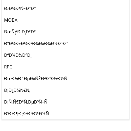
Ð›Ð¾Ð³Ñ–ÐºÐ°
MOBA
ÐœÑƒÐ·Ð¸ÐºÐ°
Ð“Ð¾Ð»Ð¾Ð²Ð¾Ð»Ð¾Ð¼ÐºÐ°
Ð“Ð¾Ð½ÐºÐ¸
RPG
ÐœÐ¾Ð´ÐµÐ»ÑŽÐ²Ð°Ð½Ð½Ñ
Ð¡Ð¿Ð¾Ñ€Ñ‚
Ð¡Ñ‚Ñ€Ð°Ñ‚ÐµÐ³Ñ–Ñ
Ð’Ð¸Ð¶Ð¸Ð²Ð°Ð½Ð½Ñ