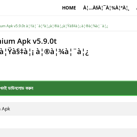
HOME
À¦…À§À¦¯À¦¾À¦ªÀ¦¸
ium Apk v5.9.0t à¦†à¦¨à¦²à¦¿à¦®à¦¿à¦Ÿà§‡à¦¡ à¦®à¦¾à¦¨à¦¿
ium Apk v5.9.0t
à¦Ÿà§‡à¦¡ à¦®à¦¾à¦¨à¦¿
খনই ডাউনলোড করুন
m Apk