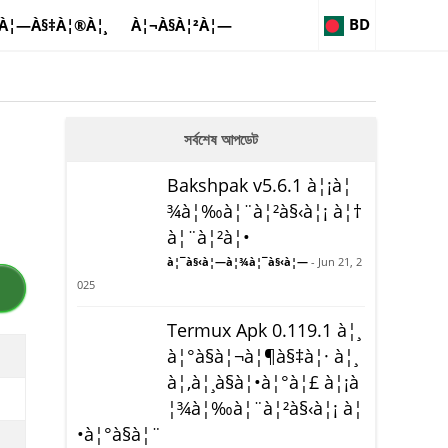
BD
À¦—À§‡À¦®À¦¸
À¦¬À§À¦²À¦—
সর্বশেষ আপডেট
Bakshpak v5.6.1 à¦¡à¦
¾à¦‰à¦¨à¦²à§‹à¦¡ à¦†
à¦¨à¦²à¦•
à¦¯à§‹à¦—à¦¾à¦¯à§‹à¦—
- Jun 21, 2
025
Termux Apk 0.119.1 à¦¸
à¦°à§à¦¬à¦¶à§‡à¦· à¦¸
à¦‚à¦¸à§à¦•à¦°à¦£ à¦¡à
¦¾à¦‰à¦¨à¦²à§‹à¦¡ à¦
•à¦°à§à¦¨