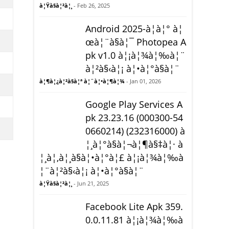
à¦Ÿà§à¦²à¦¸
- Feb 26, 2025
Android 2025-à¦à¦° à¦
œà¦¨à§à¦¯ Photopea A
pk v1.0 à¦¡à¦¾à¦‰à¦¨
à¦²à§‹à¦¡ à¦•à¦°à§à¦¨
à¦¶à¦¿à¦²à§à¦ª à¦¨à¦•à¦¶à¦¾
- Jan 01, 2026
Google Play Services A
pk 23.23.16 (000300-54
0660214) (232316000) à
¦¸à¦°à§à¦¬à¦¶à§‡à¦· à
¦¸à¦‚à¦¸à§à¦•à¦°à¦£ à¦¡à¦¾à¦‰à
¦¨à¦²à§‹à¦¡ à¦•à¦°à§à¦¨
à¦Ÿà§à¦²à¦¸
- Jun 21, 2025
Facebook Lite Apk 359.
0.0.11.81 à¦¡à¦¾à¦‰à