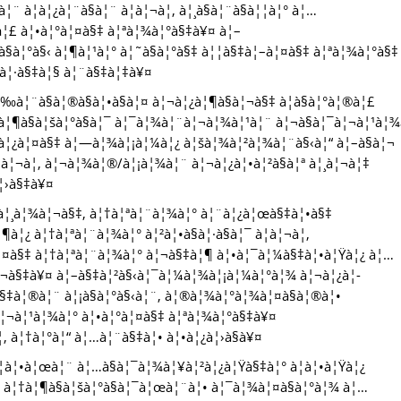
 à¦­à¦¿à¦¨à§à¦¨ à¦à¦¬à¦‚ à¦¸à§à¦¨à§à¦¦à¦° à¦…
à¦£ à¦•à¦°à¦¤à§‡ à¦ªà¦¾à¦°à§‡à¥¤ à¦–
à¦°à§‹ à¦¶à¦¹à¦° à¦˜à§à¦°à§‡ à¦¦à§‡à¦–à¦¤à§‡ à¦ªà¦¾à¦°à§‡
¿à¦·à§‡à¦§ à¦¨à§‡à¦‡à¥¤
à¦¨à§à¦®à§à¦•à§à¦¤ à¦¬à¦¿à¦¶à§à¦¬à§‡ à¦­à§à¦°à¦®à¦£
¾à¦¶à§à¦šà¦°à§à¦¯ à¦¯à¦¾à¦¨à¦¬à¦¾à¦¹à¦¨ à¦¬à§à¦¯à¦¬à¦¹à¦¾
à¦¿à¦¤à§‡ à¦—à¦¾à¦¡à¦¼à¦¿ à¦šà¦¾à¦²à¦¾à¦¨à§‹à¦“ à¦–à§à¦¬
¦à¦¬à¦‚ à¦¬à¦¾à¦®/à¦¡à¦¾à¦¨ à¦¬à¦¿à¦•à¦²à§à¦ª à¦¸à¦¬à¦‡
à¦›à§‡à¥¤
¿à¦¸à¦¾à¦¬à§‡, à¦†à¦ªà¦¨à¦¾à¦° à¦¨à¦¿à¦œà§‡à¦•à§‡
¦¿ à¦†à¦ªà¦¨à¦¾à¦° à¦²à¦•à§à¦·à§à¦¯ à¦à¦¬à¦‚
¦¤à§‡ à¦†à¦ªà¦¨à¦¾à¦° à¦¬à§‡à¦¶ à¦•à¦¯à¦¼à§‡à¦•à¦Ÿà¦¿ à¦…
¹à¦¬à§‡à¥¤ à¦–à§‡à¦²à§‹à¦¯à¦¼à¦¾à¦¡à¦¼à¦°à¦¾ à¦¬à¦¿à¦­
¯à§‡à¦®à¦¨ à¦¡à§à¦°à§‹à¦¨, à¦®à¦¾à¦°à¦¾à¦¤à§à¦®à¦•
¯à¦¬à¦¹à¦¾à¦° à¦•à¦°à¦¤à§‡ à¦ªà¦¾à¦°à§‡à¥¤
‚ à¦†à¦°à¦“ à¦…à¦¨à§‡à¦• à¦•à¦¿à¦›à§à¥¤
à¦•à¦œà¦¨ à¦…à§à¦¯à¦¾à¦¥à¦²à¦¿à¦Ÿà§‡à¦° à¦à¦•à¦Ÿà¦¿
 à¦†à¦¶à§à¦šà¦°à§à¦¯à¦œà¦¨à¦• à¦¯à¦¾à¦¤à§à¦°à¦¾ à¦…