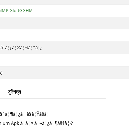
ANMP.GloftGGHM
à§‡à¦¡ à¦®à¦¾à¦¨à¦¿
o)
সুচিপত্র
§ˆà¦¶à¦¿à¦·à§à¦Ÿà§à¦¯
ium Apk à¦à¦¤ à¦¬à¦¿à¦¶à§‡à¦·?