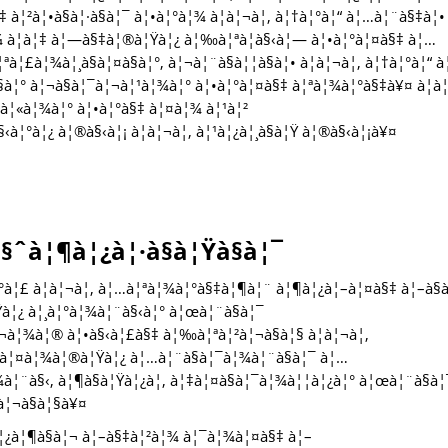
 à¦²à¦•à§à¦·à§à¦¯ à¦•à¦°à¦¾ à¦à¦¬à¦‚ à¦†à¦°à¦“ à¦…à¦¨à§‡à¦•
¾ à¦à¦‡ à¦—à§‡à¦®à¦Ÿà¦¿ à¦‰à¦ªà¦­à§‹à¦— à¦•à¦°à¦¤à§‡ à¦…
à¦£à¦¾à¦¸à§à¦¤à§à¦°, à¦¬à¦¨à§à¦¦à§à¦• à¦à¦¬à¦‚ à¦†à¦°à¦“ 
à¦° à¦¬à§à¦¯à¦¬à¦¹à¦¾à¦° à¦•à¦°à¦¤à§‡ à¦ªà¦¾à¦°à§‡à¥¤ à¦à
à¦«à¦¾à¦° à¦•à¦°à§‡ à¦¤à¦¾ à¦¹à¦²
‹à¦°à¦¿ à¦®à§‹à¦¡ à¦à¦¬à¦‚ à¦¹à¦¿à¦¸à§à¦Ÿ à¦®à§‹à¦¡à¥¤
§ˆà¦¶à¦¿à¦·à§à¦Ÿà§à¦¯
°à¦£ à¦à¦¬à¦‚ à¦…à¦ªà¦¾à¦°à§‡à¦¶à¦¨ à¦¶à¦¿à¦–à¦¤à§‡ à¦–à§
Ÿà¦¿ à¦¸à¦°à¦¾à¦¨à§‹à¦° à¦œà¦¨à§à¦¯
¬à¦¾à¦® à¦•à§‹à¦£à§‡ à¦‰à¦ªà¦²à¦¬à§à¦§ à¦à¦¬à¦‚
‹à¦¤à¦¾à¦®à¦Ÿà¦¿ à¦…à¦¨à§à¦¯à¦¾à¦¨à§à¦¯ à¦…
¦¨à§‹, à¦¶à§à¦Ÿà¦¿à¦‚ à¦‡à¦¤à§à¦¯à¦¾à¦¦à¦¿à¦° à¦œà¦¨à§à¦
à¦¬à§à¦§à¥¤
¬à¦¿à¦¶à§à¦¬ à¦–à§‡à¦²à¦¾ à¦¯à¦¾à¦¤à§‡ à¦–