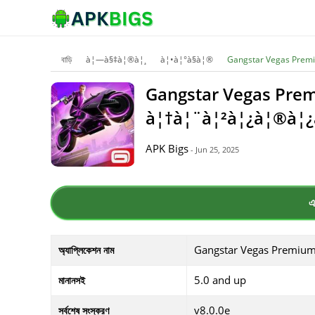
বাড়ি
à¦—à§‡à¦®à¦¸
à¦•à¦°à§à¦®
Gangstar Vegas Prem
Gangstar Vegas Prem
à¦†à¦¨à¦²à¦¿à¦®à¦¿
APK Bigs
- Jun 25, 2025
এ
Gangstar Vegas Premiu
অ্যাপ্লিকেশন নাম
5.0 and up
মানানসই
v8.0.0e
সর্বশেষ সংস্করণ