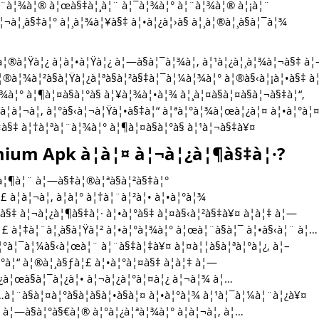
 à¦¨à¦¾à¦® à¦œà§‡à¦¸à¦¨ à¦¯à¦¾à¦° à¦¨à¦¾à¦® à¦¡à¦¨
à¦¸à§‡à¦° à¦¸à¦¾à¦¥à§‡ à¦•à¦¿à¦›à§ à¦¸à¦®à¦¸à§à¦¯à¦¾
®à¦Ÿà¦¿ à¦à¦•à¦Ÿà¦¿ à¦—à§à¦¯à¦¾à¦‚ à¦¹à¦¿à¦¸à¦¾à¦¬à§‡ à¦
à¦®à¦¾à¦²à§à¦Ÿà¦¿à¦ªà§à¦²à§‡à¦¯à¦¼à¦¾à¦° à¦®à§‹à¦¡à¦•à§‡ à
¾à¦° à¦¶à¦¤à§à¦°à§ à¦¥à¦¾à¦•à¦¾ à¦¸à¦¤à§à¦¤à§à¦¬à§‡à¦“,
 à¦à¦¬à¦‚ à¦°à§‹à¦¬à¦Ÿà¦•à§‡à¦“ à¦ªà¦°à¦¾à¦œà¦¿à¦¤ à¦•à¦°à¦
§‡ à¦†à¦ªà¦¨à¦¾à¦° à¦¶à¦¤à§à¦°à§ à¦¹à¦¬à§‡à¥¤
ium Apk à¦à¦¤ à¦¬à¦¿à¦¶à§‡à¦·?
à¦¶à¦¨ à¦—à§‡à¦®à¦ªà§à¦²à§‡à¦°
 à¦à¦¬à¦‚ à¦à¦° à¦†à¦¨à¦²à¦• à¦•à¦°à¦¾
•à§‡ à¦¬à¦¿à¦¶à§‡à¦· à¦•à¦°à§‡ à¦¤à§‹à¦²à§‡à¥¤ à¦à¦‡ à¦—
¦£ à¦‡à¦¨à¦¸à§à¦Ÿà¦² à¦•à¦°à¦¾à¦° à¦œà¦¨à§à¦¯ à¦•à§‹à¦¨ à¦…
à¦°à¦¯à¦¼à§‹à¦œà¦¨ à¦¨à§‡à¦‡à¥¤ à¦¤à¦¦à§à¦ªà¦°à¦¿, à¦–
°à¦“ à¦®à¦¸à§ƒà¦£ à¦•à¦°à¦¤à§‡ à¦à¦‡ à¦—
¿à¦œà§à¦¯à¦¿à¦• à¦¬à¦¿à¦°à¦¤à¦¿ à¦¬à¦¾ à¦…
…à¦¨à§à¦¤à¦°à§à¦­à§à¦•à§à¦¤ à¦•à¦°à¦¾ à¦¹à¦¯à¦¼à¦¨à¦¿à¥¤
 à¦—à§à¦°à§€à¦® à¦°à¦¿à¦ªà¦¾à¦° à¦à¦¬à¦‚ à¦…