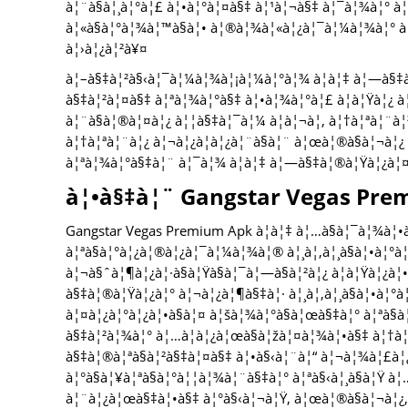
à¦¨à§à¦¸à¦°à¦£ à¦•à¦°à¦¤à§‡ à¦¹à¦¬à§‡ à¦¯à¦¾à¦°
à¦«à§à¦°à¦¾à¦™à§à¦• à¦®à¦¾à¦«à¦¿à¦¯à¦¼à¦¾à¦° à¦¬
à¦›à¦¿à¦²à¥¤
à¦–à§‡à¦²à§‹à¦¯à¦¼à¦¾à¦¡à¦¼à¦°à¦¾ à¦à¦‡ à¦—à§‡à¦
à§‡à¦²à¦¤à§‡ à¦ªà¦¾à¦°à§‡ à¦•à¦¾à¦°à¦£ à¦à¦Ÿà¦¿ 
à¦¨à§à¦®à¦¤à¦¿ à¦¦à§‡à¦¯à¦¼ à¦à¦¬à¦‚ à¦†à¦ªà¦¨à¦
à¦†à¦ªà¦¨à¦¿ à¦¬à¦¿à¦­à¦¿à¦¨à§à¦¨ à¦œà¦®à§à¦¬à¦¿
à¦ªà¦¾à¦°à§‡à¦¨ à¦¯à¦¾ à¦à¦‡ à¦—à§‡à¦®à¦Ÿà¦¿à¦¤à
à¦•à§‡à¦¨ Gangstar Vegas Prem
Gangstar Vegas Premium Apk à¦à¦‡ à¦…à§à¦¯à¦¾à¦•
à¦ªà§à¦°à¦¿à¦®à¦¿à¦¯à¦¼à¦¾à¦® à¦¸à¦‚à¦¸à§à¦•à¦°à¦£
à¦¬à§ˆà¦¶à¦¿à¦·à§à¦Ÿà§à¦¯à¦—à§à¦²à¦¿ à¦à¦Ÿà¦¿à¦
à§‡à¦®à¦Ÿà¦¿à¦° à¦¬à¦¿à¦¶à§‡à¦· à¦¸à¦‚à¦¸à§à¦•à¦°à
à¦¤à¦¿à¦°à¦¿à¦•à§à¦¤ à¦šà¦¾à¦°à§à¦œà§‡à¦° à¦ªà§
à§‡à¦²à¦¾à¦° à¦…à¦­à¦¿à¦œà§à¦žà¦¤à¦¾à¦•à§‡ à¦†à¦
à§‡à¦®à¦ªà§à¦²à§‡à¦¤à§‡ à¦•à§‹à¦¨à¦“ à¦¬à¦¾à¦£à¦
à¦°à§à¦¥à¦ªà§à¦°à¦¦à¦¾à¦¨à§‡à¦° à¦ªà§‹à¦¸à§à¦Ÿ à¦
à¦¨à¦¿à¦œà§‡à¦•à§‡ à¦°à§‹à¦¬à¦Ÿ, à¦œà¦®à§à¦¬à¦¿,