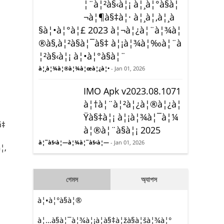
¦¨à¦²à§‹à¦¡ à¦¸à¦°à§à¦
¬à¦¶à§‡à¦· à¦¸à¦‚à¦¸à
§à¦•à¦°à¦£ 2023 à¦¬à¦¿à¦¨à¦¾à¦
®à§‚à¦²à§à¦¯à§‡ à¦¡à¦¾à¦‰à¦¨à
¦²à§‹à¦¡ à¦•à¦°à§à¦¨
à¦¸à¦¾à¦®à¦¾à¦œà¦¿à¦•
- Jan 01, 2026
IMO Apk v2023.08.1071
à¦†à¦¨à¦²à¦¿à¦®à¦¿à¦
Ÿà§‡à¦¡ à¦¡à¦¾à¦¯à¦¼
§‡
à¦®à¦¨à§à¦¡ 2025
à¦¯à§‹à¦—à¦¾à¦¯à§‹à¦—
- Jan 01, 2026
¦‚
গেমস
অ্যাপস
à¦•à¦°à§à¦®
à¦…à§à¦¯à¦¾à¦¡à¦­à§‡à¦žà§à¦šà¦¾à¦°