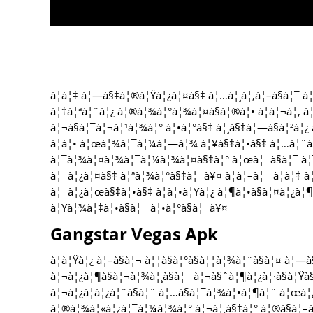
à¦à¦‡ à¦—à§‡à¦®à¦Ÿà¦¿à¦¤à§‡ à¦…à¦¸à¦‚à¦–à§à¦¯ à¦
à¦†à¦ªà¦¨à¦¿ à¦®à¦¾à¦°à¦¾à¦¤à§à¦®à¦• à¦à¦¬à¦‚ à¦
à¦¬à§à¦¯à¦¬à¦¹à¦¾à¦° à¦•à¦°à§‡ à¦¸à§‡à¦—à§à¦²à¦
à¦à¦• à¦œà¦¾à¦¯à¦¼à¦—à¦¾ à¦¥à§‡à¦•à§‡ à¦…à¦¨
à¦¯à¦¾à¦¤à¦¾à¦¯à¦¼à¦¾à¦¤à§‡à¦° à¦œà¦¨à§à¦¯ à¦¯
à¦¨à¦¿à¦¤à§‡ à¦ªà¦¾à¦°à§‡à¦¨à¥¤ à¦à¦–à¦¨ à¦à¦‡ à
à¦¨à¦¿à¦œà§‡à¦•à§‡ à¦à¦•à¦Ÿà¦¿ à¦¶à¦•à§à¦¤à¦¿à¦¶
à¦Ÿà¦¾à¦‡à¦•à§à¦¨ à¦•à¦°à§à¦¨à¥¤
Gangstar Vegas Apk
à¦à¦Ÿà¦¿ à¦–à§à¦¬ à¦¦à§à¦°à§à¦¦à¦¾à¦¨à§à¦¤ à¦—à
à¦¬à¦¿à¦¶à§à¦¬à¦¾à¦¸à§à¦¯ à¦¬à§ˆà¦¶à¦¿à¦·à§à¦Ÿ
à¦¬à¦¿à¦­à¦¿à¦¨à§à¦¨ à¦…à§à¦¯à¦¾à¦•à¦¶à¦¨ à¦œà¦
à¦®à¦¾à¦«à¦¿à¦¯à¦¼à¦¾à¦° à¦¬à¦¸à§‡à¦° à¦®à§à¦–à