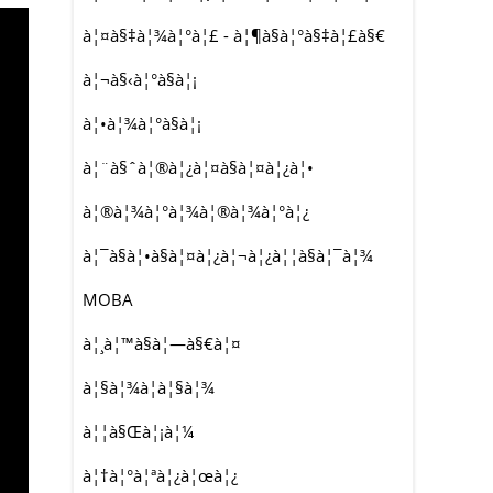
à¦¤à§‡à¦¾à¦°à¦£ - à¦¶à§à¦°à§‡à¦£à§€
à¦¬à§‹à¦°à§à¦¡
à¦•à¦¾à¦°à§à¦¡
à¦¨à§ˆà¦®à¦¿à¦¤à§à¦¤à¦¿à¦•
à¦®à¦¾à¦°à¦¾à¦®à¦¾à¦°à¦¿
à¦¯à§à¦•à§à¦¤à¦¿à¦¬à¦¿à¦¦à§à¦¯à¦¾
MOBA
à¦¸à¦™à§à¦—à§€à¦¤
à¦§à¦¾à¦à¦§à¦¾
à¦¦à§Œà¦¡à¦¼
à¦†à¦°à¦ªà¦¿à¦œà¦¿