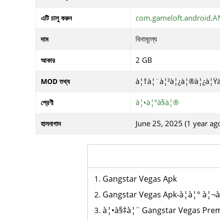
com.gameloft.android.
এটি চালু করুন
বিনামূল্যে
দাম
2 GB
আকার
à¦†à¦¨à¦²à¦¿à¦®à¦¿à¦Ÿ
MOD তথ্য
à¦•à¦°à§à¦®
শ্রেণী
June 25, 2025 (1 year ag
হালনাগাদ
Gangstar Vegas Apk
Gangstar Vegas Apk-à¦à¦° à¦¬à
à¦•à§‡à¦¨ Gangstar Vegas Prem