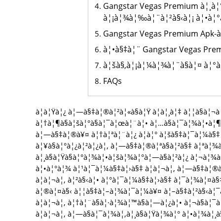
Gangstar Vegas Premium à¦¸à¦°
à¦¡à¦¾à¦‰à¦¨à¦²à§‹à¦¡ à¦•à¦°
Gangstar Vegas Premium Apk-à¦
à¦•à§‡à¦¨ Gangstar Vegas Pre
à¦šà§‚à¦¡à¦¼à¦¾à¦¨à§à¦¤ à¦°
FAQs
à¦à¦Ÿà¦¿ à¦—à§‡à¦®à¦²à¦«à§à¦Ÿ à¦à¦¸à¦‡ à¦¦à§à¦¬
à¦†à¦¶à§à¦šà¦°à§à¦¯à¦œà¦¨à¦• à¦…à§à¦¯à¦¾à¦•à¦¶à
à¦—à§‡à¦®à¥¤ à¦†à¦ªà¦¨à¦¿ à¦à¦° à¦šà§‡à¦¯à¦¼à§‡ à
à¦¥à§à¦°à¦¿à¦²à¦¿à¦‚ à¦—à§‡à¦®à¦ªà§à¦²à§‡ à¦ªà¦¾à
à¦¸à§à¦Ÿà§à¦°à¦¾à¦•à¦šà¦¾à¦°à¦—à§à¦²à¦¿ à¦¬à¦¾
à¦•à¦°à¦¾ à¦¹à¦¯à¦¼à§‡à¦›à§‡ à¦à¦¬à¦‚ à¦—à§‡à¦®à
à¦à¦¬à¦‚ à¦²à§‹à¦• à¦°à¦¯à¦¼à§‡à¦›à§‡ à¦¯à¦¾à¦¤à§
à¦®à¦¤à§‹ à¦¦à§‡à¦–à¦¾à¦¯à¦¼à¥¤ à¦–à§‡à¦²à§‹à¦¯à
à¦à¦¬à¦‚ à¦†à¦¨à§à¦·à¦¾à¦™à§à¦—à¦¿à¦• à¦¬à§à¦¯
à¦à¦¬à¦‚ à¦—à§à¦¯à¦¾à¦‚à¦¸à§à¦Ÿà¦¾à¦° à¦•à¦¾à¦