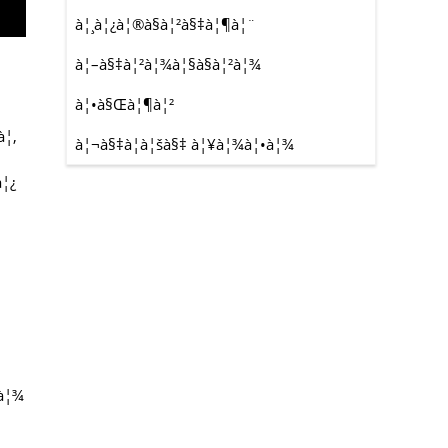
à¦¸à¦¿à¦®à§à¦²à§‡à¦¶à¦¨
à¦–à§‡à¦²à¦¾à¦§à§à¦²à¦¾
à¦•à§Œà¦¶à¦²
à¦‚
à¦¬à§‡à¦à¦šà§‡ à¦¥à¦¾à¦•à¦¾
à¦¿
°à¦¾