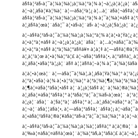
à§‡à¦²à§‹à¦¯à¦¼à¦¾à¦¡à¦¼à¦°à¦¾ à¦¬à¦¿à¦­à¦¿à¦¨à§à¦¨
à¦¬à¦¸à§à¦¥à¦¾à¦¨à¦—à§à¦²à¦¿ à¦…à¦¨à§à¦¬à§‡à¦·
à§‡à¦²à§‹à¦¯à¦¼à¦¾à¦¡à¦¼à¦°à¦¾ à¦¯à¦¾à¦¤à§‡ à¦ªà§
à¦¸à§‡à¦œà¦¨à§à¦¯ à¦•à§‹à¦¨à§‹ à¦¬à¦¿à¦§à¦¿à¦¨à¦
à¦–à§‡à¦²à§‹à¦¯à¦¼à¦¾à¦¡à¦¼à¦°à¦¾ à¦à¦•à¦Ÿà¦¿ à¦‰
à¦•à¦°à¦¤à§‡ à¦¬à¦¿à¦­à¦¿à¦¨à§à¦¨ à¦…à¦¤à§à¦¯à¦
à¦•à¦°à¦¤à§‡ à¦ªà¦¾à¦°à§‡à¥¤ à¦à¦‡ à¦—à§‡à¦®à¦Ÿ
à¦¸à¦¹à¦œ à¦•à¦¾à¦°à¦£ à¦¬à§à¦°à§‡à¦•, à¦°à§‡à¦¸ à
à¦¸à§à¦•à§à¦°à¦¿à¦¨à§‡ à¦¦à§‡à¦–à¦¾ à¦¯à¦¾à¦šà§
à¦à¦•à¦œà¦¨ à¦—à§à¦¯à¦¾à¦‚à¦¸à§à¦Ÿà¦¾à¦° à¦¹à¦
à¦°à¦•à§à¦·à¦¾ à¦•à¦°à¦¾à¦° à¦ªà¦¾à¦¶à¦¾à¦ªà¦¾à¦¶à
à¦¶à¦¤à§à¦°à§à¦•à§‡ à¦¨à¦¿à¦šà§‡ à¦¨à¦¾à¦®à¦¾à
à¦¸à§à¦¤à§à¦°à§‡à¦° à¦ªà§à¦°à¦¯à¦¼à§‹à¦œà¦¨ à¦
à¦¿à¦¨à§à¦¨ à¦§à¦°à¦¨à§‡à¦° à¦…à¦¸à§à¦¤à§à¦° à¦
à¦¬à¦¨à§à¦¦à§à¦•, à¦—à§à¦°à§‡à¦¨à§‡à¦¡ à¦¬à§à¦
à¦«à§à¦²à§‡à¦®à¦¥à§à¦°à§‹à¦“à¦¯à¦¼à¦¾à¦° à¦à¦¬à¦
à¦–à§‡à¦²à§‹à¦¯à¦¼à¦¾à¦¡à¦¼à¦¦à§‡à¦° à¦à¦®à¦¨ à¦
à¦‰à¦¤à§à¦¤à§‡à¦œà¦¨à¦¾à¦ªà§‚à¦°à§à¦£ à¦à¦¬à¦‚