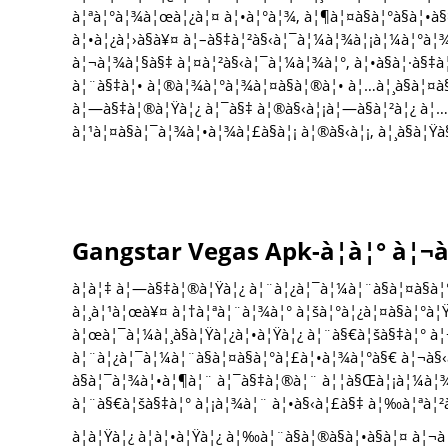
à¦ªà¦°à¦¾à¦œà¦¿à¦¤ à¦•à¦°à¦¾, à¦¶à¦¤à§à¦°à§à¦•à§‡
à¦•à¦¿à¦›à§à¥¤ à¦–à§‡à¦²à§‹à¦¯à¦¼à¦¾à¦¡à¦¼à¦°à¦
à¦¬à¦¾à¦§à§‡ à¦¤à¦²à§‹à¦¯à¦¼à¦¾à¦°, à¦•à§à¦·à§‡à¦ª
à¦¨à§‡à¦• à¦®à¦¾à¦°à¦¾à¦¤à§à¦®à¦• à¦…à¦¸à§à¦¤à§
à¦—à§‡à¦®à¦Ÿà¦¿ à¦¯à§‡ à¦®à§‹à¦¡à¦—à§à¦²à¦¿ à¦…
à¦¹à¦¤à§à¦¯à¦¾à¦•à¦¾à¦£à§à¦¡ à¦®à§‹à¦¡, à¦¸à§à¦Ÿà§
Gangstar Vegas Apk-à¦à¦° à¦¬à
à¦à¦‡ à¦—à§‡à¦®à¦Ÿà¦¿ à¦¨à¦¿à¦¯à¦¼à¦¨à§à¦¤à§à¦
à¦¸à¦¹à¦œà¥¤ à¦†à¦ªà¦¨à¦¾à¦° à¦šà¦°à¦¿à¦¤à§à¦°à¦
à¦œà¦¯à¦¼à¦¸à§à¦Ÿà¦¿à¦•à¦Ÿà¦¿ à¦¨à§€à¦šà§‡à¦° à¦
à¦¨à¦¿à¦¯à¦¼à¦¨à§à¦¤à§à¦°à¦£à¦•à¦¾à¦°à§€ à¦¬à§
à§à¦¯à¦¾à¦•à¦¶à¦¨ à¦¯à§‡à¦®à¦¨ à¦¦à§Œà¦¡à¦¼à¦¾à
à¦¨à§€à¦šà§‡à¦° à¦¡à¦¾à¦¨ à¦•à§‹à¦£à§‡ à¦‰à¦ªà¦²
à¦à¦Ÿà¦¿ à¦à¦•à¦Ÿà¦¿ à¦‰à¦¨à§à¦®à§à¦•à§à¦¤ à¦