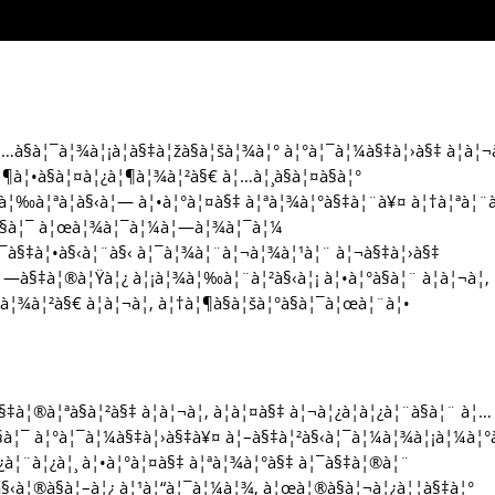
…à§à¦¯à¦¾à¦¡à¦­à§‡à¦žà§à¦šà¦¾à¦° à¦°à¦¯à¦¼à§‡à¦›à§‡ à¦à¦¬
¶à¦•à§à¦¤à¦¿à¦¶à¦¾à¦²à§€ à¦…à¦¸à§à¦¤à§à¦°
¿ à¦‰à¦ªà¦­à§‹à¦— à¦•à¦°à¦¤à§‡ à¦ªà¦¾à¦°à§‡à¦¨à¥¤ à¦†à¦ªà¦¨
à§à¦¯ à¦œà¦¾à¦¯à¦¼à¦—à¦¾à¦¯à¦¼
à§‡à¦•à§‹à¦¨à§‹ à¦¯à¦¾à¦¨à¦¬à¦¾à¦¹à¦¨ à¦¬à§‡à¦›à§‡
¦—à§‡à¦®à¦Ÿà¦¿ à¦¡à¦¾à¦‰à¦¨à¦²à§‹à¦¡ à¦•à¦°à§à¦¨ à¦à¦¬à¦‚
à¦¾à¦²à§€ à¦à¦¬à¦‚ à¦†à¦¶à§à¦šà¦°à§à¦¯à¦œà¦¨à¦•
§‡à¦®à¦ªà§à¦²à§‡ à¦à¦¬à¦‚ à¦à¦¤à§‡ à¦¬à¦¿à¦­à¦¿à¦¨à§à¦¨ à¦…
à§à¦¯ à¦°à¦¯à¦¼à§‡à¦›à§‡à¥¤ à¦–à§‡à¦²à§‹à¦¯à¦¼à¦¾à¦¡à¦¼à¦
¿à¦¨à¦¿à¦¸ à¦•à¦°à¦¤à§‡ à¦ªà¦¾à¦°à§‡ à¦¯à§‡à¦®à¦¨
§‹à¦®à§à¦–à¦¿ à¦¹à¦“à¦¯à¦¼à¦¾, à¦œà¦®à§à¦¬à¦¿à¦¦à§‡à¦°