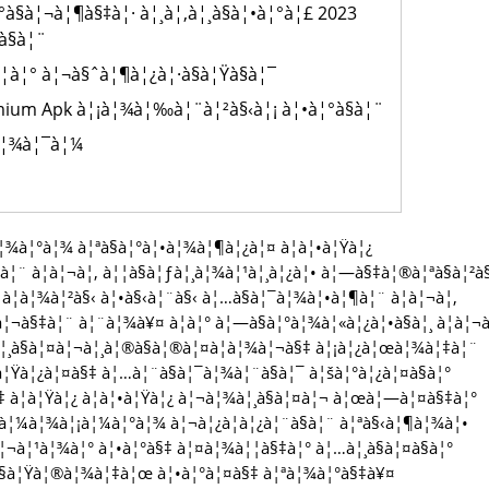
à§à¦¬à¦¶à§‡à¦· à¦¸à¦‚à¦¸à§à¦•à¦°à¦£ 2023
à§à¦¨
à¦° à¦¬à§ˆà¦¶à¦¿à¦·à§à¦Ÿà§à¦¯
mium Apk à¦¡à¦¾à¦‰à¦¨à¦²à§‹à¦¡ à¦•à¦°à§à¦¨
à¦¾à¦¯à¦¼
à¦¾à¦°à¦¾ à¦ªà§à¦°à¦•à¦¾à¦¶à¦¿à¦¤ à¦à¦•à¦Ÿà¦¿
¦¨ à¦à¦¬à¦‚ à¦¦à§à¦ƒà¦¸à¦¾à¦¹à¦¸à¦¿à¦• à¦—à§‡à¦®à¦ªà§à¦²à
¦­à¦¾à¦²à§‹ à¦•à§‹à¦¨à§‹ à¦…à§à¦¯à¦¾à¦•à¦¶à¦¨ à¦à¦¬à¦‚
¦¬à§‡à¦¨ à¦¨à¦¾à¥¤ à¦à¦° à¦—à§à¦°à¦¾à¦«à¦¿à¦•à§à¦¸ à¦à¦¬à
à¦¸à§à¦¤à¦¬à¦¸à¦®à§à¦®à¦¤à¦­à¦¾à¦¬à§‡ à¦¡à¦¿à¦œà¦¾à¦‡à¦¨
¦Ÿà¦¿à¦¤à§‡ à¦…à¦¨à§à¦¯à¦¾à¦¨à§à¦¯ à¦šà¦°à¦¿à¦¤à§à¦°
‡ à¦à¦Ÿà¦¿ à¦à¦•à¦Ÿà¦¿ à¦¬à¦¾à¦¸à§à¦¤à¦¬ à¦œà¦—à¦¤à§‡à¦°
¦¼à¦¾à¦¡à¦¼à¦°à¦¾ à¦¬à¦¿à¦­à¦¿à¦¨à§à¦¨ à¦ªà§‹à¦¶à¦¾à¦•
à¦¬à¦¹à¦¾à¦° à¦•à¦°à§‡ à¦¤à¦¾à¦¦à§‡à¦° à¦…à¦¸à§à¦¤à§à¦°
¸à§à¦Ÿà¦®à¦¾à¦‡à¦œ à¦•à¦°à¦¤à§‡ à¦ªà¦¾à¦°à§‡à¥¤