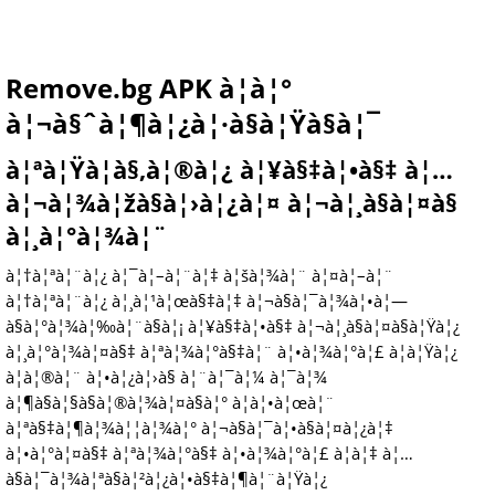
Remove.bg APK à¦à¦°
à¦¬à§ˆà¦¶à¦¿à¦·à§à¦Ÿà§à¦¯
à¦ªà¦Ÿà¦­à§‚à¦®à¦¿ à¦¥à§‡à¦•à§‡ à¦…
à¦¬à¦¾à¦žà§à¦›à¦¿à¦¤ à¦¬à¦¸à§à¦¤à§
à¦¸à¦°à¦¾à¦¨
à¦†à¦ªà¦¨à¦¿ à¦¯à¦–à¦¨à¦‡ à¦šà¦¾à¦¨ à¦¤à¦–à¦¨
à¦†à¦ªà¦¨à¦¿ à¦¸à¦¹à¦œà§‡à¦‡ à¦¬à§à¦¯à¦¾à¦•à¦—
à§à¦°à¦¾à¦‰à¦¨à§à¦¡ à¦¥à§‡à¦•à§‡ à¦¬à¦¸à§à¦¤à§à¦Ÿà¦¿
à¦¸à¦°à¦¾à¦¤à§‡ à¦ªà¦¾à¦°à§‡à¦¨ à¦•à¦¾à¦°à¦£ à¦à¦Ÿà¦¿
à¦à¦®à¦¨ à¦•à¦¿à¦›à§ à¦¨à¦¯à¦¼ à¦¯à¦¾
à¦¶à§à¦§à§à¦®à¦¾à¦¤à§à¦° à¦à¦•à¦œà¦¨
à¦ªà§‡à¦¶à¦¾à¦¦à¦¾à¦° à¦¬à§à¦¯à¦•à§à¦¤à¦¿à¦‡
à¦•à¦°à¦¤à§‡ à¦ªà¦¾à¦°à§‡ à¦•à¦¾à¦°à¦£ à¦à¦‡ à¦…
à§à¦¯à¦¾à¦ªà§à¦²à¦¿à¦•à§‡à¦¶à¦¨à¦Ÿà¦¿