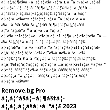
à¦¬à¦¿à¦¶à§‡à¦· à¦¸à¦‚à¦¸à§à¦•à¦°à¦£ à¦¯à¦¾ à¦•à¦¿à¦›à§
à¦¨à¦¤à§à¦¨ à¦¬à§ˆà¦¶à¦¿à¦·à§à¦Ÿà§à¦¯ à¦¸à¦¹ à¦…
à¦¨à§‡à¦• à¦¸à§à¦¬à¦¿à¦§à¦¾ à¦ªà§à¦°à¦¦à¦¾à¦¨
à¦•à¦°à¦›à§‡à¥¤ à¦†à¦ªà¦¨à¦¿ à¦¯à¦¦à¦¿ à¦à¦‡ à¦…
à§à¦¯à¦¾à¦ªà§à¦²à¦¿à¦•à§‡à¦¶à¦¨à¦Ÿà¦¿à¦¤à§‡
à¦†à¦ªà¦¡à§‡à¦Ÿ à¦à¦¬à¦‚ à¦†à¦°à¦“
à¦¦à§à¦°à§à¦¦à¦¾à¦¨à§à¦¤ à¦¬à§ˆà¦¶à¦¿à¦·à§à¦Ÿà§à¦¯à¦—
à§à¦²à¦¿à¦° à¦œà¦¨à§à¦¯ à¦…à¦ªà§‡à¦•à§à¦·à¦¾
à¦•à¦°à§‡à¦¨ à¦¤à¦¬à§‡ à¦†à¦ªà¦¨à¦¾à¦•à§‡ à¦ªà§à¦°à§‹
à¦¸à¦‚à¦¸à§à¦•à¦°à¦£à§‡ à¦¯à§‡à¦¤à§‡ à¦¹à¦¬à§‡
à¦•à¦¾à¦°à¦£ à¦à¦Ÿà¦¿ à¦†à¦ªà¦¨à¦¾à¦° à¦¸à§‡à¦°à¦¾
à¦¸à¦®à§à¦ªà¦¾à¦¦à¦¨à¦¾à¦° à¦…à¦­à¦¿à¦œà§à¦žà¦¤à¦¾à¦°
à¦œà¦¨à§à¦¯ à¦¸à§‡à¦°à¦¾ à¦¸à¦®à§à¦­à¦¾à¦¬à§à¦¯
à¦œà¦¿à¦¨à¦¿à¦¸à¦—à§à¦²à¦¿ à¦¸à¦°à¦¬à¦°à¦¾à¦¹
à¦•à¦°à¦›à§‡à¥¤
Remove.bg Pro
à¦¸à¦°à§à¦¬à¦¶à§‡à¦·
à¦¸à¦‚à¦¸à§à¦•à¦°à¦£ 2023