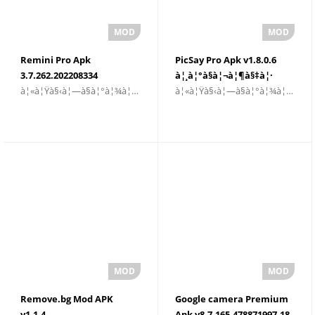
Remini Pro Apk
PicSay Pro Apk v1.8.0.6
3.7.262.202208334
à¦¸à¦°à§à¦¬à¦¶à§‡à¦·
à¦«à¦Ÿà§‹à¦—à§à¦°à¦¾à¦«à¦¿
à¦«à¦Ÿà§‹à¦—à§à¦°à¦¾à¦«à¦¿
à¦¸à¦°à§à¦¬à¦¶à§‡à¦·
à¦¸à¦‚à¦¸à§à¦•à¦°à¦£
à¦¸à¦‚à¦¸à§à¦•à¦°à¦£
à¦¬à¦¿à¦¨à¦¾à¦®à§‚à¦²à§à¦¯à
à¦¡à¦¾à¦‰à¦¨à¦²à§‹à¦¡
à¦¡à¦¾à¦‰à¦¨à¦²à§‹à¦¡
à¦•à¦°à§à¦¨
à¦•à¦°à§à¦¨
Remove.bg Mod APK
Google camera Premium
v1.1.4
Apk v8.7.165.478871997.18