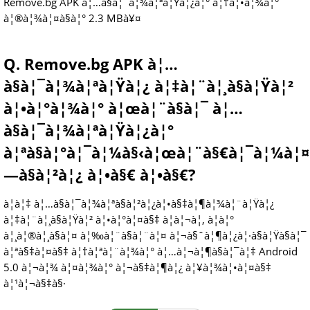
Remove.bg APK à¦…à§à¦¯à¦¾à¦ªà¦Ÿà¦¿à¦° à¦†à¦•à¦¾à¦°
à¦®à¦¾à¦¤à§à¦° 2.3 MBà¥¤
Q. Remove.bg APK à¦…
à§à¦¯à¦¾à¦ªà¦Ÿà¦¿ à¦‡à¦¨à¦¸à§à¦Ÿà¦²
à¦•à¦°à¦¾à¦° à¦œà¦¨à§à¦¯ à¦…
à§à¦¯à¦¾à¦ªà¦Ÿà¦¿à¦°
à¦ªà§à¦°à¦¯à¦¼à§‹à¦œà¦¨à§€à¦¯à¦¼à¦
—à§à¦²à¦¿ à¦•à§€ à¦•à§€?
à¦à¦‡ à¦…à§à¦¯à¦¾à¦ªà§à¦²à¦¿à¦•à§‡à¦¶à¦¾à¦¨à¦Ÿà¦¿
à¦‡à¦¨à¦¸à§à¦Ÿà¦² à¦•à¦°à¦¤à§‡ à¦à¦¬à¦‚ à¦à¦°
à¦¸à¦®à¦¸à§à¦¤ à¦‰à¦¨à§à¦¨à¦¤ à¦¬à§ˆà¦¶à¦¿à¦·à§à¦Ÿà§à¦¯
à¦ªà§‡à¦¤à§‡ à¦†à¦ªà¦¨à¦¾à¦° à¦…à¦¬à¦¶à§à¦¯à¦‡ Android
5.0 à¦¬à¦¾ à¦¤à¦¾à¦° à¦¬à§‡à¦¶à¦¿ à¦¥à¦¾à¦•à¦¤à§‡
à¦¹à¦¬à§‡à§·