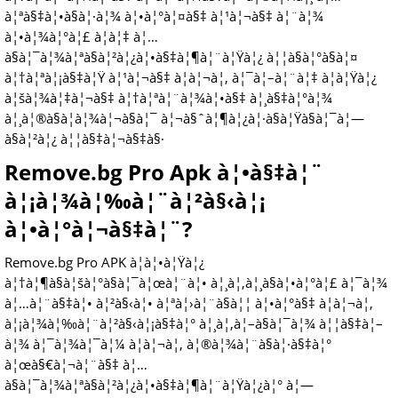
à¦ªà§‡à¦•à§à¦·à¦¾ à¦•à¦°à¦¤à§‡ à¦¹à¦¬à§‡ à¦¨à¦¾
à¦•à¦¾à¦°à¦£ à¦à¦‡ à¦…
à§à¦¯à¦¾à¦ªà§à¦²à¦¿à¦•à§‡à¦¶à¦¨à¦Ÿà¦¿ à¦¦à§à¦°à§à¦¤
à¦†à¦ªà¦¡à§‡à¦Ÿ à¦¹à¦¬à§‡ à¦à¦¬à¦‚ à¦¯à¦–à¦¨à¦‡ à¦à¦Ÿà¦¿
à¦šà¦¾à¦‡à¦¬à§‡ à¦†à¦ªà¦¨à¦¾à¦•à§‡ à¦¸à§‡à¦°à¦¾
à¦¸à¦®à§à¦­à¦¾à¦¬à§à¦¯ à¦¬à§ˆà¦¶à¦¿à¦·à§à¦Ÿà§à¦¯à¦—
à§à¦²à¦¿ à¦¦à§‡à¦¬à§‡à§·
Remove.bg Pro Apk à¦•à§‡à¦¨
à¦¡à¦¾à¦‰à¦¨à¦²à§‹à¦¡
à¦•à¦°à¦¬à§‡à¦¨?
Remove.bg Pro APK à¦à¦•à¦Ÿà¦¿
à¦†à¦¶à§à¦šà¦°à§à¦¯à¦œà¦¨à¦• à¦¸à¦‚à¦¸à§à¦•à¦°à¦£ à¦¯à¦¾
à¦…à¦¨à§‡à¦• à¦²à§‹à¦• à¦ªà¦›à¦¨à§à¦¦ à¦•à¦°à§‡ à¦à¦¬à¦‚
à¦¡à¦¾à¦‰à¦¨à¦²à§‹à¦¡à§‡à¦° à¦¸à¦‚à¦–à§à¦¯à¦¾ à¦¦à§‡à¦–
à¦¾ à¦¯à¦¾à¦¯à¦¼ à¦à¦¬à¦‚ à¦®à¦¾à¦¨à§à¦·à§‡à¦°
à¦œà§€à¦¬à¦¨à§‡ à¦…
à§à¦¯à¦¾à¦ªà§à¦²à¦¿à¦•à§‡à¦¶à¦¨à¦Ÿà¦¿à¦° à¦—