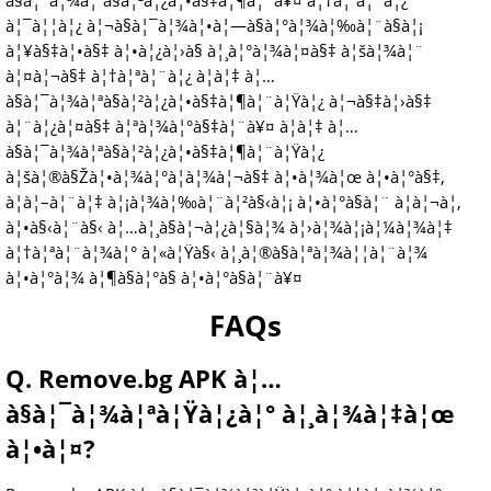
à§à¦¯à¦¾à¦ªà§à¦²à¦¿à¦•à§‡à¦¶à¦¨à¥¤ à¦†à¦ªà¦¨à¦¿
à¦¯à¦¦à¦¿ à¦¬à§à¦¯à¦¾à¦•à¦—à§à¦°à¦¾à¦‰à¦¨à§à¦¡
à¦¥à§‡à¦•à§‡ à¦•à¦¿à¦›à§ à¦¸à¦°à¦¾à¦¤à§‡ à¦šà¦¾à¦¨
à¦¤à¦¬à§‡ à¦†à¦ªà¦¨à¦¿ à¦à¦‡ à¦…
à§à¦¯à¦¾à¦ªà§à¦²à¦¿à¦•à§‡à¦¶à¦¨à¦Ÿà¦¿ à¦¬à§‡à¦›à§‡
à¦¨à¦¿à¦¤à§‡ à¦ªà¦¾à¦°à§‡à¦¨à¥¤ à¦à¦‡ à¦…
à§à¦¯à¦¾à¦ªà§à¦²à¦¿à¦•à§‡à¦¶à¦¨à¦Ÿà¦¿
à¦šà¦®à§Žà¦•à¦¾à¦°à¦­à¦¾à¦¬à§‡ à¦•à¦¾à¦œ à¦•à¦°à§‡,
à¦à¦–à¦¨à¦‡ à¦¡à¦¾à¦‰à¦¨à¦²à§‹à¦¡ à¦•à¦°à§à¦¨ à¦à¦¬à¦‚
à¦•à§‹à¦¨à§‹ à¦…à¦¸à§à¦¬à¦¿à¦§à¦¾ à¦›à¦¾à¦¡à¦¼à¦¾à¦‡
à¦†à¦ªà¦¨à¦¾à¦° à¦«à¦Ÿà§‹ à¦¸à¦®à§à¦ªà¦¾à¦¦à¦¨à¦¾
à¦•à¦°à¦¾ à¦¶à§à¦°à§ à¦•à¦°à§à¦¨à¥¤
FAQs
Q. Remove.bg APK à¦…
à§à¦¯à¦¾à¦ªà¦Ÿà¦¿à¦° à¦¸à¦¾à¦‡à¦œ
à¦•à¦¤?