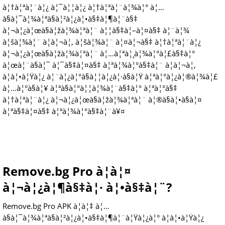
à¦†à¦ªà¦¨à¦¿ à¦¯à¦¦à¦¿ à¦†à¦ªà¦¨à¦¾à¦° à¦…
à§à¦¯à¦¾à¦ªà§à¦²à¦¿à¦•à§‡à¦¶à¦¨à§‡
à¦¬à¦¿à¦œà§à¦žà¦¾à¦ªà¦¨ à¦¦à§‡à¦–à¦¤à§‡ à¦¨à¦¾
à¦šà¦¾à¦¨ à¦à¦¬à¦‚ à¦šà¦¾à¦¨ à¦¤à¦¬à§‡ à¦†à¦ªà¦¨à¦¿
à¦¬à¦¿à¦œà§à¦žà¦¾à¦ªà¦¨ à¦…à¦ªà¦¸à¦¾à¦°à¦£à§‡à¦°
à¦œà¦¨à§à¦¯ à¦¯à§‡à¦¤à§‡ à¦ªà¦¾à¦°à§‡à¦¨ à¦à¦¬à¦‚
à¦à¦•à¦Ÿà¦¿ à¦¨à¦¿à¦°à§à¦¦à¦¿à¦·à§à¦Ÿ à¦ªà¦°à¦¿à¦®à¦¾à¦£
à¦…à¦°à§à¦¥ à¦ªà§à¦°à¦¦à¦¾à¦¨à§‡à¦° à¦ªà¦°à§‡
à¦†à¦ªà¦¨à¦¿ à¦¬à¦¿à¦œà§à¦žà¦¾à¦ªà¦¨ à¦®à§à¦•à§à¦¤
à¦ªà§‡à¦¤à§‡ à¦ªà¦¾à¦°à§‡à¦¨à¥¤
Remove.bg Pro à¦à¦¤
à¦¬à¦¿à¦¶à§‡à¦· à¦•à§‡à¦¨?
Remove.bg Pro APK à¦à¦‡ à¦…
à§à¦¯à¦¾à¦ªà§à¦²à¦¿à¦•à§‡à¦¶à¦¨à¦Ÿà¦¿à¦° à¦à¦•à¦Ÿà¦¿