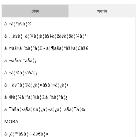
গেমস
অ্যাপস
à¦•à¦°à§à¦®
à¦…à§à¦¯à¦¾à¦¡à¦­à§‡à¦žà§à¦šà¦¾à¦°
à¦¤à§‡à¦¾à¦°à¦£ - à¦¶à§à¦°à§‡à¦£à§€
à¦¬à§‹à¦°à§à¦¡
à¦•à¦¾à¦°à§à¦¡
à¦¨à§ˆà¦®à¦¿à¦¤à§à¦¤à¦¿à¦•
à¦®à¦¾à¦°à¦¾à¦®à¦¾à¦°à¦¿
à¦¯à§à¦•à§à¦¤à¦¿à¦¬à¦¿à¦¦à§à¦¯à¦¾
MOBA
à¦¸à¦™à§à¦—à§€à¦¤