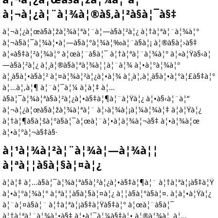
à¦¬à¦¿à¦¨à¦¾à¦®à§‚à¦²à§à¦¯à§‡
à¦¬à¦¿à¦œà§à¦žà¦¾à¦ªà¦¨à¦—à§à¦²à¦¿ à¦†à¦ªà¦¨à¦¾à¦°
à¦¬à§à¦¯à¦¾à¦•à¦—à§à¦°à¦¾à¦‰à¦¨à§à¦¡ à¦®à§à¦›à§‡
à¦«à§‡à¦²à¦¾à¦° à¦œà¦¨à§à¦¯ à¦†à¦ªà¦¨à¦¾à¦° à¦«à¦Ÿà§‹à¦
—à§à¦²à¦¿ à¦¸à¦®à§à¦ªà¦¾à¦¦à¦¨à¦¾ à¦•à¦°à¦¾à¦°
à¦¸à§à¦•à§à¦² à¦¤à¦¾à¦²à¦¿à¦•à¦¾ à¦¸à¦‚à¦¸à§à¦•à¦°à¦£à§‡à¦°
à¦…à¦‚à¦¶ à¦¨à¦¯à¦¼ à¦à¦‡ à¦…
à§à¦¯à¦¾à¦ªà§à¦²à¦¿à¦•à§‡à¦¶à¦¨à¦Ÿà¦¿ à¦•à§‹à¦¨à¦“
à¦¬à¦¿à¦œà§à¦žà¦¾à¦ªà¦¨ à¦›à¦¾à¦¡à¦¼à¦¾à¦‡ à¦à¦Ÿà¦¿
à¦†à¦¶à§à¦šà¦°à§à¦¯à¦œà¦¨à¦•à¦­à¦¾à¦¬à§‡ à¦•à¦¾à¦œ
à¦•à¦°à¦¬à§‡à§·
à¦¹à¦¾à¦²à¦¨à¦¾à¦—à¦¾à¦¦
à¦ªà¦¦à§à¦§à¦¤à¦¿
à¦à¦‡ à¦…à§à¦¯à¦¾à¦ªà§à¦²à¦¿à¦•à§‡à¦¶à¦¨ à¦†à¦ªà¦¡à§‡à¦Ÿ
à¦•à¦°à¦¾à¦° à¦ªà¦¦à§à¦§à¦¤à¦¿ à¦¦à§à¦°à§à¦¤. à¦à¦•à¦Ÿà¦¿
à¦¨à¦¤à§à¦¨ à¦†à¦ªà¦¡à§‡à¦Ÿà§‡à¦° à¦œà¦¨à§à¦¯
à¦†à¦ªà¦¨à¦¾à¦•à§‡ à¦•à¦¯à¦¼à§‡à¦• à¦®à¦¾à¦¸ à¦…