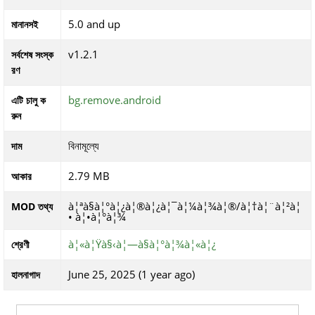
5.0 and up
মানানসই
v1.2.1
সর্বশেষ সংস্ক
রণ
bg.remove.android
এটি চালু ক
রুন
বিনামূল্যে
দাম
2.79 MB
আকার
à¦ªà§à¦°à¦¿à¦®à¦¿à¦¯à¦¼à¦¾à¦®/à¦†à¦¨à¦²à¦
MOD তথ্য
• à¦•à¦°à¦¾
à¦«à¦Ÿà§‹à¦—à§à¦°à¦¾à¦«à¦¿
শ্রেণী
June 25, 2025 (1 year ago)
হালনাগাদ