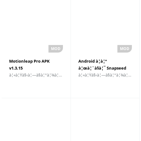
Motionleap Pro APK
Android à¦à¦°
v1.3.15
à¦œà¦¨à§à¦¯ Snapseed
à¦«à¦Ÿà§‹à¦—à§à¦°à¦¾à¦«à¦¿
à¦«à¦Ÿà§‹à¦—à§à¦°à¦¾à¦«à¦¿
à¦¡à¦¾à¦‰à¦¨à¦²à§‹à¦¡
Apk v2.19
à¦•à¦°à§à¦¨
à¦¬à¦¿à¦¨à¦¾à¦®à§‚à¦²à§à¦¯à
à¦“à¦¯à¦¼à¦¾à¦Ÿà¦¾à¦°à¦®à¦¾à¦°à§à¦•
à¦¡à¦¾à¦‰à¦¨à¦²à§‹à¦¡
à¦›à¦¾à¦¡à¦¼à¦¾
à¦•à¦°à§à¦¨