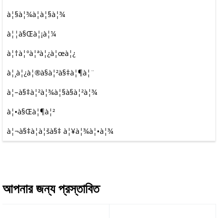
à¦§à¦¾à¦à¦§à¦¾
à¦¦à§Œà¦¡à¦¼
à¦†à¦°à¦ªà¦¿à¦œà¦¿
à¦¸à¦¿à¦®à§à¦²à§‡à¦¶à¦¨
à¦–à§‡à¦²à¦¾à¦§à§à¦²à¦¾
à¦•à§Œà¦¶à¦²
à¦¬à§‡à¦à¦šà§‡ à¦¥à¦¾à¦•à¦¾
আপনার জন্য প্রস্তাবিত