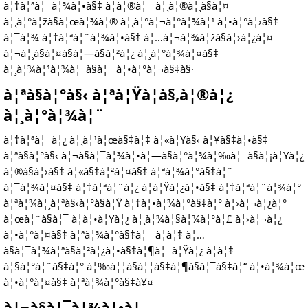
à¦†à¦ªà¦¨à¦¾à¦•à§‡ à¦à¦®à¦¨ à¦¸à¦®à¦¸à§à¦¤
à¦¸à¦°à¦žà§à¦œà¦¾à¦® à¦¸à¦°à¦¬à¦°à¦¾à¦¹ à¦•à¦°à¦›à§‡
à¦¯à¦¾ à¦†à¦ªà¦¨à¦¾à¦•à§‡ à¦…à¦¬à¦¾à¦žà§à¦›à¦¿à¦¤
à¦¬à¦¸à§à¦¤à§à¦—à§à¦²à¦¿ à¦¸à¦°à¦¾à¦¤à§‡
à¦¸à¦¾à¦¹à¦¾à¦¯à§à¦¯ à¦•à¦°à¦¬à§‡à§·
à¦ªà§à¦°à§‹ à¦ªà¦Ÿà¦­à§‚à¦®à¦¿
à¦¸à¦°à¦¾à¦¨
à¦†à¦ªà¦¨à¦¿ à¦¸à¦¹à¦œà§‡à¦‡ à¦«à¦Ÿà§‹ à¦¥à§‡à¦•à§‡
à¦ªà§à¦°à§‹ à¦¬à§à¦¯à¦¾à¦•à¦—à§à¦°à¦¾à¦‰à¦¨à§à¦¡à¦Ÿà¦¿
à¦®à§à¦›à§‡ à¦«à§‡à¦²à¦¤à§‡ à¦ªà¦¾à¦°à§‡à¦¨
à¦¯à¦¾à¦¤à§‡ à¦†à¦ªà¦¨à¦¿ à¦à¦Ÿà¦¿à¦•à§‡ à¦†à¦ªà¦¨à¦¾à¦°
à¦ªà¦¾à¦¸à¦ªà§‹à¦°à§à¦Ÿ à¦†à¦•à¦¾à¦°à§‡à¦° à¦›à¦¬à¦¿à¦°
à¦œà¦¨à§à¦¯ à¦à¦•à¦Ÿà¦¿ à¦¸à¦¾à¦§à¦¾à¦°à¦£ à¦›à¦¬à¦¿
à¦•à¦°à¦¤à§‡ à¦ªà¦¾à¦°à§‡à¦¨ à¦à¦‡ à¦…
à§à¦¯à¦¾à¦ªà§à¦²à¦¿à¦•à§‡à¦¶à¦¨à¦Ÿà¦¿ à¦à¦‡
à¦§à¦°à¦¨à§‡à¦° à¦‰à¦¦à§à¦¦à§‡à¦¶à§à¦¯à§‡à¦“ à¦•à¦¾à¦œ
à¦•à¦°à¦¤à§‡ à¦ªà¦¾à¦°à§‡à¥¤
à¦¬à§à¦¯à¦¾à¦•à¦—