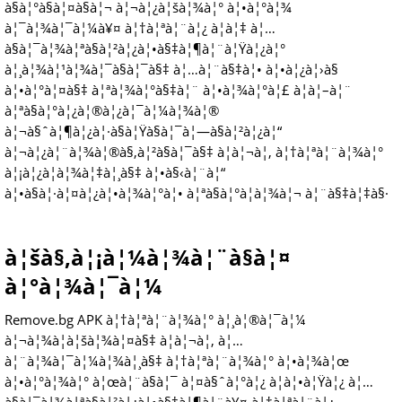
à§à¦°à§à¦¤à§à¦¬ à¦¬à¦¿à¦šà¦¾à¦° à¦•à¦°à¦¾
à¦¯à¦¾à¦¯à¦¼à¥¤ à¦†à¦ªà¦¨à¦¿ à¦à¦‡ à¦…
à§à¦¯à¦¾à¦ªà§à¦²à¦¿à¦•à§‡à¦¶à¦¨à¦Ÿà¦¿à¦°
à¦¸à¦¾à¦¹à¦¾à¦¯à§à¦¯à§‡ à¦…à¦¨à§‡à¦• à¦•à¦¿à¦›à§
à¦•à¦°à¦¤à§‡ à¦ªà¦¾à¦°à§‡à¦¨ à¦•à¦¾à¦°à¦£ à¦à¦–à¦¨
à¦ªà§à¦°à¦¿à¦®à¦¿à¦¯à¦¼à¦¾à¦®
à¦¬à§ˆà¦¶à¦¿à¦·à§à¦Ÿà§à¦¯à¦—à§à¦²à¦¿à¦“
à¦¬à¦¿à¦¨à¦¾à¦®à§‚à¦²à§à¦¯à§‡ à¦à¦¬à¦‚ à¦†à¦ªà¦¨à¦¾à¦°
à¦¡à¦¿à¦­à¦¾à¦‡à¦¸à§‡ à¦•à§‹à¦¨à¦“
à¦•à§à¦·à¦¤à¦¿à¦•à¦¾à¦°à¦• à¦ªà§à¦°à¦­à¦¾à¦¬ à¦¨à§‡à¦‡à§·
à¦šà§‚à¦¡à¦¼à¦¾à¦¨à§à¦¤
à¦°à¦¾à¦¯à¦¼
Remove.bg APK à¦†à¦ªà¦¨à¦¾à¦° à¦¸à¦®à¦¯à¦¼
à¦¬à¦¾à¦à¦šà¦¾à¦¤à§‡ à¦à¦¬à¦‚ à¦…
à¦¨à¦¾à¦¯à¦¼à¦¾à¦¸à§‡ à¦†à¦ªà¦¨à¦¾à¦° à¦•à¦¾à¦œ
à¦•à¦°à¦¾à¦° à¦œà¦¨à§à¦¯ à¦¤à§ˆà¦°à¦¿ à¦à¦•à¦Ÿà¦¿ à¦…