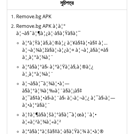
সুচিপত্র
Remove.bg APK
Remove.bg APK à¦à¦°
à¦¬à§ˆà¦¶à¦¿à¦·à§à¦Ÿà§à¦¯
à¦ªà¦Ÿà¦­à§‚à¦®à¦¿ à¦¥à§‡à¦•à§‡ à¦…
à¦¬à¦¾à¦žà§à¦›à¦¿à¦¤ à¦¬à¦¸à§à¦¤à§
à¦¸à¦°à¦¾à¦¨
à¦ªà§à¦°à§‹ à¦ªà¦Ÿà¦­à§‚à¦®à¦¿
à¦¸à¦°à¦¾à¦¨
à¦¬à§à¦¯à¦¾à¦•à¦—
à§à¦°à¦¾à¦‰à¦¨à§à¦¡à§‡
à¦¯à§‡à¦•à§‹à¦¨à§‹ à¦›à¦¬à¦¿ à¦¯à§‹à¦—
à¦•à¦°à§à¦¨
à¦†à¦¶à§à¦šà¦°à§à¦¯à¦œà¦¨à¦•
à¦«à¦²à¦¾à¦«à¦²
à¦ªà§à¦°à¦šà§‡à¦·à§à¦Ÿà¦¾ à¦•à¦®