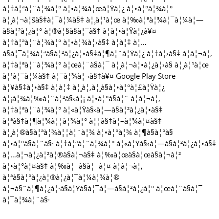
à¦†à¦ªà¦¨à¦¾à¦° à¦•à¦¾à¦œà¦Ÿà¦¿ à¦•à¦°à¦¾à¦°
à¦¸à¦¬à¦šà§‡à¦¯à¦¼à§‡ à¦¸à¦¹à¦œ à¦‰à¦ªà¦¾à¦¯à¦¼à¦—
à§à¦²à¦¿à¦° à¦®à¦§à§à¦¯à§‡ à¦à¦•à¦Ÿà¦¿à¥¤
à¦†à¦ªà¦¨à¦¾à¦° à¦•à¦¾à¦›à§‡ à¦à¦‡ à¦…
à§à¦¯à¦¾à¦ªà§à¦²à¦¿à¦•à§‡à¦¶à¦¨à¦Ÿà¦¿ à¦†à¦›à§‡ à¦à¦¬à¦‚
à¦†à¦ªà¦¨à¦¾à¦° à¦œà¦¨à§à¦¯ à¦¸à¦¬à¦•à¦¿à¦›à§ à¦¸à¦¹à¦œ
à¦¹à¦¯à¦¼à§‡ à¦¯à¦¾à¦¬à§‡à¥¤ Google Play Store
à¦¥à§‡à¦•à§‡ à¦à¦‡ à¦¸à¦‚à¦¸à§à¦•à¦°à¦£à¦Ÿà¦¿
à¦¡à¦¾à¦‰à¦¨à¦²à§‹à¦¡ à¦•à¦°à§à¦¨ à¦à¦¬à¦‚
à¦†à¦ªà¦¨à¦¾à¦° à¦«à¦Ÿà§‹à¦—à§à¦²à¦¿à¦•à§‡
à¦ªà§‡à¦¶à¦¾à¦¦à¦¾à¦° à¦¦à§‡à¦–à¦¾à¦¤à§‡
à¦¸à¦®à§à¦ªà¦¾à¦¦à¦¨à¦¾ à¦•à¦°à¦¾ à¦¶à§à¦°à§
à¦•à¦°à§à¦¨à§· à¦†à¦ªà¦¨à¦¾à¦° à¦«à¦Ÿà§‹à¦—à§à¦²à¦¿à¦•à§‡
à¦…à¦¬à¦¿à¦²à¦®à§à¦¬à§‡ à¦‰à¦œà§à¦œà§à¦¬à¦²
à¦•à¦°à¦¤à§‡ à¦‰à¦¨à§à¦¨à¦¤ à¦à¦¬à¦‚
à¦ªà§à¦°à¦¿à¦®à¦¿à¦¯à¦¼à¦¾à¦®
à¦¬à§ˆà¦¶à¦¿à¦·à§à¦Ÿà§à¦¯à¦—à§à¦²à¦¿à¦° à¦œà¦¨à§à¦¯
à¦¯à¦¾à¦¨à§·