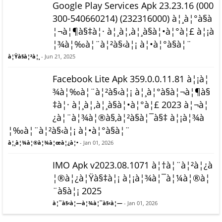
Google Play Services Apk 23.23.16 (000
300-540660214) (232316000) à¦¸à¦°à§à
¦¬à¦¶à§‡à¦· à¦¸à¦‚à¦¸à§à¦•à¦°à¦£ à¦¡à
¦¾à¦‰à¦¨à¦²à§‹à¦¡ à¦•à¦°à§à¦¨
à¦Ÿà§à¦²à¦¸
- Jun 21, 2025
Facebook Lite Apk 359.0.0.11.81 à¦¡à¦
¾à¦‰à¦¨à¦²à§‹à¦¡ à¦¸à¦°à§à¦¬à¦¶à§
‡à¦· à¦¸à¦‚à¦¸à§à¦•à¦°à¦£ 2023 à¦¬à¦
¿à¦¨à¦¾à¦®à§‚à¦²à§à¦¯à§‡ à¦¡à¦¾à
¦‰à¦¨à¦²à§‹à¦¡ à¦•à¦°à§à¦¨
à¦¸à¦¾à¦®à¦¾à¦œà¦¿à¦•
- Jan 01, 2026
IMO Apk v2023.08.1071 à¦†à¦¨à¦²à¦¿à
¦®à¦¿à¦Ÿà§‡à¦¡ à¦¡à¦¾à¦¯à¦¼à¦®à¦
¨à§à¦¡ 2025
à¦¯à§‹à¦—à¦¾à¦¯à§‹à¦—
- Jan 01, 2026