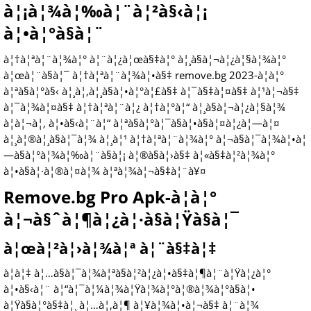
à¦¡à¦¾à¦‰à¦¨à¦²à§‹à¦¡
à¦•à¦°à§à¦¨
à¦†à¦ªà¦¨à¦¾à¦° à¦¨à¦¿à¦œà§‡à¦° à¦¸à§à¦¬à¦¿à¦§à¦¾à¦°
à¦œà¦¨à§à¦¯ à¦†à¦ªà¦¨à¦¾à¦•à§‡ remove.bg 2023-à¦à¦°
à¦ªà§à¦°à§‹ à¦¸à¦‚à¦¸à§à¦•à¦°à¦£à§‡ à¦¯à§‡à¦¤à§‡ à¦¹à¦¬à§‡
à¦¯à¦¾à¦¤à§‡ à¦†à¦ªà¦¨à¦¿ à¦†à¦°à¦“ à¦¸à§à¦¬à¦¿à¦§à¦¾
à¦à¦¬à¦‚ à¦•à§‹à¦¨à¦“ à¦ªà§à¦°à¦¯à§à¦•à§à¦¤à¦¿à¦—à¦¤
à¦¸à¦®à¦¸à§à¦¯à¦¾ à¦¸à¦¹ à¦†à¦ªà¦¨à¦¾à¦° à¦¬à§à¦¯à¦¾à¦•à¦
—à§à¦°à¦¾à¦‰à¦¨à§à¦¡ à¦®à§à¦›à§‡ à¦«à§‡à¦²à¦¾à¦°
à¦•à§à¦·à¦®à¦¤à¦¾ à¦ªà¦¾à¦¬à§‡à¦¨à¥¤
Remove.bg Pro Apk-à¦à¦°
à¦¬à§ˆà¦¶à¦¿à¦·à§à¦Ÿà§à¦¯
à¦œà¦²à¦›à¦¾à¦ª à¦¨à§‡à¦‡
à¦à¦‡ à¦…à§à¦¯à¦¾à¦ªà§à¦²à¦¿à¦•à§‡à¦¶à¦¨à¦Ÿà¦¿à¦°
à¦•à§‹à¦¨ à¦“à¦¯à¦¼à¦¾à¦Ÿà¦¾à¦°à¦®à¦¾à¦°à§à¦•
à¦Ÿà§à¦°à§‡à¦¸ à¦…à¦‚à¦¶ à¦¥à¦¾à¦•à¦¬à§‡ à¦¨à¦¾