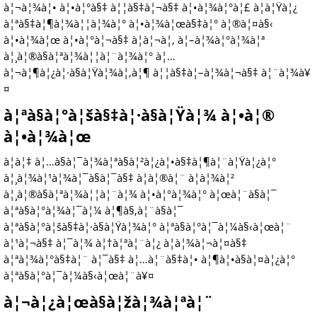
à¦¬à¦¾à¦• à¦•à¦°à§‡ à¦¦à§‡à¦¬à§‡ à¦•à¦¾à¦°à¦£ à¦à¦Ÿà¦¿
à¦ªà§‡à¦¶à¦¾à¦¦à¦¾à¦° à¦•à¦¾à¦œà§‡à¦° à¦®à¦¤à§‹
à¦•à¦¾à¦œ à¦•à¦°à¦¬à§‡ à¦à¦¬à¦‚ à¦–à¦¾à¦°à¦¾à¦ª
à¦¸à¦®à§à¦ªà¦¾à¦¦à¦¨à¦¾à¦° à¦…
à¦¬à¦¶à¦¿à¦·à§à¦Ÿà¦¾à¦‚à¦¶ à¦¦à§‡à¦–à¦¾à¦¬à§‡ à¦¨à¦¾à¥
¤
à¦ªà§à¦°à¦šà§‡à¦·à§à¦Ÿà¦¾ à¦•à¦®
à¦•à¦¾à¦œ
à¦à¦‡ à¦…à§à¦¯à¦¾à¦ªà§à¦²à¦¿à¦•à§‡à¦¶à¦¨à¦Ÿà¦¿à¦°
à¦¸à¦¾à¦¹à¦¾à¦¯à§à¦¯à§‡ à¦à¦®à¦¨ à¦­à¦¾à¦²
à¦¸à¦®à§à¦ªà¦¾à¦¦à¦¨à¦¾ à¦•à¦°à¦¾à¦° à¦œà¦¨à§à¦¯
à¦ªà§à¦°à¦¾à¦¯à¦¼ à¦¶à§‚à¦¨à§à¦¯
à¦ªà§à¦°à¦šà§‡à¦·à§à¦Ÿà¦¾à¦° à¦ªà§à¦°à¦¯à¦¼à§‹à¦œà¦¨
à¦¹à¦¬à§‡ à¦¯à¦¾ à¦†à¦ªà¦¨à¦¿ à¦­à¦¾à¦¬à¦¤à§‡
à¦ªà¦¾à¦°à§‡à¦¨ à¦¯à§‡ à¦…à¦¨à§‡à¦• à¦¶à¦•à§à¦¤à¦¿à¦°
à¦ªà§à¦°à¦¯à¦¼à§‹à¦œà¦¨à¥¤
à¦¬à¦¿à¦œà§à¦žà¦¾à¦ªà¦¨