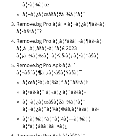
à¦•à¦¾à¦œ
à¦¬à¦¿à¦œà§à¦žà¦¾à¦ªà¦¨
Remove.bg Pro à¦à¦¤ à¦¬à¦¿à¦¶à§‡à¦·
à¦•à§‡à¦¨?
Remove.bg Pro à¦¸à¦°à§à¦¬à¦¶à§‡à¦·
à¦¸à¦‚à¦¸à§à¦•à¦°à¦£ 2023
à¦¡à¦¾à¦‰à¦¨à¦²à§‹à¦¡ à¦•à¦°à§à¦¨
Remove.bg Pro Apk-à¦à¦°
à¦¬à§ˆà¦¶à¦¿à¦·à§à¦Ÿà§à¦¯
à¦œà¦²à¦›à¦¾à¦ª à¦¨à§‡à¦‡
à¦•à§‹à¦¨ à¦«à¦¿ à¦¨à§‡à¦‡
à¦¬à¦¿à¦œà§à¦žà¦¾à¦ªà¦¨
à¦¬à¦¿à¦¨à¦¾à¦®à§‚à¦²à§à¦¯à§‡
à¦¹à¦¾à¦²à¦¨à¦¾à¦—à¦¾à¦¦
à¦ªà¦¦à§à¦§à¦¤à¦¿
Remove.bg Pro Apk à¦•à§‡à¦¨