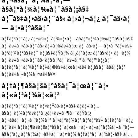
à§à¦°à¦¾à¦‰à¦¨à§à¦¡à§‡
à¦¯à§‡à¦•à§‹à¦¨à§‹ à¦›à¦¬à¦¿ à¦¯à§‹à¦
— à¦•à¦°à§à¦¨
à¦†à¦ªà¦¨à¦¿ à¦¬à§à¦¯à¦¾à¦•à¦—à§à¦°à¦¾à¦‰à¦¨à§à¦¡à§‡
à¦¯à§‡à¦•à§‹à¦¨à§‹ à¦‡à¦®à§‡à¦œ à¦¯à§‹à¦— à¦•à¦°à¦¤à§‡
à¦ªà¦¾à¦°à§‡à¦¨ à¦¸à§‡à¦Ÿà¦¾ à¦¸à¦¹à¦œ à¦¹à§‹à¦• à¦¬à¦¾
à¦¯à§‡à¦•à§‹à¦¨à§‹ à¦§à¦°à¦¨à§‡à¦° à¦°à¦™à¦¿à¦¨
à¦†à¦ªà¦¨à¦¾à¦° à¦‡à¦®à§‡à¦œà¦•à§‡ à¦¸à§à¦¨à§à¦¦à¦°
à¦¦à§‡à¦–à¦¾à¦¤à§‡à¥¤
à¦†à¦¶à§à¦šà¦°à§à¦¯à¦œà¦¨à¦•
à¦«à¦²à¦¾à¦«à¦²
à¦†à¦ªà¦¨à¦¾à¦° à¦«à¦Ÿà§‹à¦¤à§‡ à¦à¦‡ à¦…
à§à¦¯à¦¾à¦ªà§à¦²à¦¿à¦•à§‡à¦¶à¦¨à¦Ÿà¦¿
à¦¬à§à¦¯à¦¬à¦¹à¦¾à¦° à¦•à¦°à¦¾à¦° à¦ªà¦°à§‡ à¦†à¦ªà¦¨à¦¿
à¦¯à§‡ à¦†à¦¶à§à¦šà¦°à§à¦¯à¦œà¦¨à¦• à¦«à¦²à¦¾à¦«à¦²à¦—
à§à¦²à¦¿ à¦ªà¦¾à¦¬à§‡à¦¨ à¦¤à¦¾ à¦†à¦ªà¦¨à¦¾à¦•à§‡ à¦…