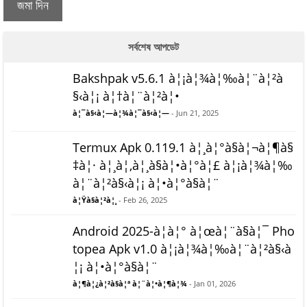
জমা দিন
সর্বশেষ আপডেট
Bakshpak v5.6.1 à¦¡à¦¾à¦‰à¦¨à¦²à
§‹à¦¡ à¦†à¦¨à¦²à¦•
à¦¯à§‹à¦—à¦¾à¦¯à§‹à¦—
- Jun 21, 2025
Termux Apk 0.119.1 à¦¸à¦°à§à¦¬à¦¶à§
‡à¦· à¦¸à¦‚à¦¸à§à¦•à¦°à¦£ à¦¡à¦¾à¦‰
à¦¨à¦²à§‹à¦¡ à¦•à¦°à§à¦¨
à¦Ÿà§à¦²à¦¸
- Feb 26, 2025
Android 2025-à¦à¦° à¦œà¦¨à§à¦¯ Pho
topea Apk v1.0 à¦¡à¦¾à¦‰à¦¨à¦²à§‹à
¦¡ à¦•à¦°à§à¦¨
à¦¶à¦¿à¦²à§à¦ª à¦¨à¦•à¦¶à¦¾
- Jan 01, 2026