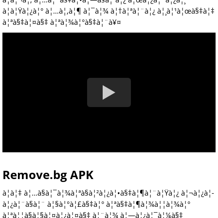
à¦à¦Ÿà¦¿à¦° à¦…à¦‚à¦¶ à¦¯à¦¾ à¦†à¦ªà¦¨à¦¿ à¦¸à¦¹à¦œà§‡à¦‡
à¦ªà§‡à¦¤à§‡ à¦ªà¦¾à¦°à§‡à¦¨à¥¤
Remove.bg APK
à¦à¦‡ à¦…à§à¦¯à¦¾à¦ªà§à¦²à¦¿à¦•à§‡à¦¶à¦¨à¦Ÿà¦¿ à¦¬à¦¿à¦­
à¦¿à¦¨à§à¦¨ à¦§à¦°à¦£à§‡à¦° à¦ªà§‡à¦¶à¦¾à¦¦à¦¾à¦°
à¦ªà¦¦à§à¦§à¦¤à¦¿à¦¤à§‡ à¦¨à¦¾ à¦—à¦¿à¦¯à¦¼à§‡