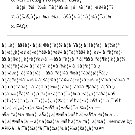
à¦¡à¦¾à¦‰à¦¨à¦²à§‹à¦¡ à¦•à¦°à¦¬à§‡à¦¨?
à¦šà§‚à¦¡à¦¼à¦¾à¦¨à§à¦¤ à¦°à¦¾à¦¯à¦¼
FAQs
à¦…à¦¨à§‡à¦• à¦¸à¦®à¦¯à¦¼ à¦à¦Ÿà¦¿ à¦†à¦ªà¦¨à¦¾à¦°
à¦•à¦¿à¦›à§ à¦«à¦Ÿà§‹à¦¤à§‡ à¦˜à¦Ÿà§‡ à¦¯à§‡ à¦ªà¦Ÿà¦­
à§‚à¦®à¦¿ à¦«à¦Ÿà§‹à¦—à§à¦²à¦¿à¦° à¦ªà§à¦°à¦¶à¦‚à¦¸à¦¾
à¦•à¦°à¦›à§‡ à¦¨à¦¾, à¦¤à¦¾à¦‡ à¦†à¦ªà¦¨à¦¿
à¦¬à§à¦¯à¦¾à¦•à¦—à§à¦°à¦¾à¦‰à¦¨à§à¦¡à¦Ÿà¦¿
à¦¸à¦°à¦¾à¦¤à§‡ à¦šà¦¾à¦¨à¥¤ à¦•à¦¿à¦›à§ à¦²à§‹à¦•à§‡à¦°
à¦œà¦¨à§à¦¯ à¦à¦‡ à¦‰à¦¦à§à¦¦à§‡à¦¶à§à¦¯à¦Ÿà¦¿
à¦à¦¤à¦Ÿà¦¾ à¦¸à¦¹à¦œ à¦¨à¦¯à¦¼ à¦•à¦¿à¦¨à§à¦¤à§
à¦†à¦ªà¦¨à¦¿ à¦¯à¦¦à¦¿ à¦®à¦¨à§‡ à¦•à¦°à§‡à¦¨ à¦¯à§‡
à¦¸à¦ à¦¿à¦•à¦­à¦¾à¦¬à§‡ à¦¬à§à¦¯à¦¾à¦•à¦—
à§à¦°à¦¾à¦‰à¦¨à§à¦¡ à¦®à§à¦›à§‡ à¦«à§‡à¦²à¦¾ à¦…
à¦¸à¦®à§à¦­à¦¬ à¦¤à¦¾à¦¹à¦²à§‡ à¦†à¦ªà¦¨à¦¾à¦° Remove.bg
APK-à¦ à¦¯à¦¾à¦“à¦¯à¦¼à¦¾ à¦‰à¦šà¦¿à¦¤à¥¤