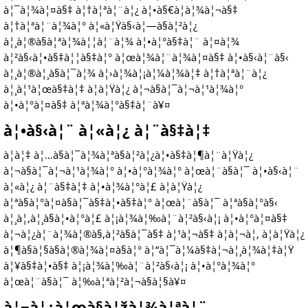
à¦¯à¦¾à¦¤à§‡ à¦†à¦ªà¦¨à¦¿ à¦•à§€à¦­à¦¾à¦¬à§‡
à¦†à¦ªà¦¨à¦¾à¦° à¦«à¦Ÿà§‹à¦—à§à¦²à¦¿
à¦¸à¦®à§à¦ªà¦¾à¦¦à¦¨à¦¾ à¦•à¦°à§‡à¦¨ à¦¤à¦¾
à¦²à§‹à¦•à§‡à¦¦à§‡à¦° à¦œà¦¾à¦¨à¦¾à¦¤à§‡ à¦•à§‹à¦¨à§‹
à¦¸à¦®à¦¸à§à¦¯à¦¾ à¦›à¦¾à¦¡à¦¼à¦¾à¦‡ à¦†à¦ªà¦¨à¦¿
à¦¸à¦¹à¦œà§‡à¦‡ à¦à¦Ÿà¦¿ à¦¬à§à¦¯à¦¬à¦¹à¦¾à¦°
à¦•à¦°à¦¤à§‡ à¦ªà¦¾à¦°à§‡à¦¨à¥¤
à¦•à§‹à¦¨ à¦«à¦¿ à¦¨à§‡à¦‡
à¦à¦‡ à¦…à§à¦¯à¦¾à¦ªà§à¦²à¦¿à¦•à§‡à¦¶à¦¨à¦Ÿà¦¿
à¦¬à§à¦¯à¦¬à¦¹à¦¾à¦° à¦•à¦°à¦¾à¦° à¦œà¦¨à§à¦¯ à¦•à§‹à¦¨
à¦«à¦¿ à¦¨à§‡à¦‡ à¦•à¦¾à¦°à¦£ à¦à¦Ÿà¦¿
à¦ªà§à¦°à¦¤à§à¦¯à§‡à¦•à§‡à¦° à¦œà¦¨à§à¦¯ à¦ªà§à¦°à§‹
à¦¸à¦‚à¦¸à§à¦•à¦°à¦£ à¦¡à¦¾à¦‰à¦¨à¦²à§‹à¦¡ à¦•à¦°à¦¤à§‡
à¦¬à¦¿à¦¨à¦¾à¦®à§‚à¦²à§à¦¯à§‡ à¦¹à¦¬à§‡ à¦à¦¬à¦‚ à¦à¦Ÿà¦¿
à¦¶à§à¦§à§à¦®à¦¾à¦¤à§à¦° à¦“à¦¯à¦¼à§‡à¦¬à¦¸à¦¾à¦‡à¦Ÿ
à¦¥à§‡à¦•à§‡ à¦¡à¦¾à¦‰à¦¨à¦²à§‹à¦¡ à¦•à¦°à¦¾à¦°
à¦œà¦¨à§à¦¯ à¦‰à¦ªà¦²à¦¬à§à¦§à¥¤
à¦¬à¦¿à¦œà§à¦žà¦¾à¦ªà¦¨