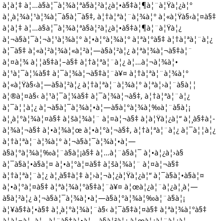
à¦à¦‡ à¦…à§à¦¯à¦¾à¦ªà§à¦²à¦¿à¦•à§‡à¦¶à¦¨à¦Ÿà¦¿à¦°
à¦¸à¦¾à¦¹à¦¾à¦¯à§à¦¯à§‡, à¦†à¦ªà¦¨à¦¾à¦° à¦«à¦Ÿà§‹à¦¤à§‡
à¦à¦‡ à¦…à§à¦¯à¦¾à¦ªà§à¦²à¦¿à¦•à§‡à¦¶à¦¨à¦Ÿà¦¿
à¦¬à§à¦¯à¦¬à¦¹à¦¾à¦° à¦•à¦°à¦¾à¦° à¦ªà¦°à§‡ à¦†à¦ªà¦¨à¦¿
à¦¯à§‡ à¦«à¦²à¦¾à¦«à¦²à¦—à§à¦²à¦¿ à¦ªà¦¾à¦¬à§‡à¦¨
à¦¤à¦¾ à¦¦à§‡à¦–à§‡ à¦†à¦ªà¦¨à¦¿ à¦…à¦¬à¦¾à¦•
à¦¹à¦¯à¦¼à§‡ à¦¯à¦¾à¦¬à§‡à¦¨à¥¤ à¦†à¦ªà¦¨à¦¾à¦°
à¦«à¦Ÿà§‹à¦—à§à¦²à¦¿ à¦†à¦ªà¦¨à¦¾à¦° à¦ªà¦›à¦¨à§à¦¦
à¦®à¦¤à§‹ à¦¹à¦¯à¦¼à§‡ à¦¯à¦¾à¦¬à§‡, à¦†à¦ªà¦¨à¦¿
à¦¯à¦¦à¦¿ à¦¬à§à¦¯à¦¾à¦•à¦—à§à¦°à¦¾à¦‰à¦¨à§à¦¡
à¦¸à¦°à¦¾à¦¤à§‡ à¦šà¦¾à¦¨ à¦¤à¦¬à§‡ à¦à¦Ÿà¦¿à¦“ à¦¸à§‡à¦­
à¦¾à¦¬à§‡ à¦•à¦¾à¦œ à¦•à¦°à¦¬à§‡, à¦†à¦ªà¦¨à¦¿ à¦¯à¦¦à¦¿
à¦†à¦ªà¦¨à¦¾à¦° à¦¬à§à¦¯à¦¾à¦•à¦—
à§à¦°à¦¾à¦‰à¦¨à§à¦¡à§‡ à¦…à¦¨à§à¦¯ à¦•à¦¿à¦›à§
à¦¯à§à¦•à§à¦¤ à¦•à¦°à¦¤à§‡ à¦šà¦¾à¦¨ à¦¤à¦¬à§‡
à¦†à¦ªà¦¨à¦¿ à¦¸à§‡à¦‡ à¦›à¦¬à¦¿à¦Ÿà¦¿à¦“ à¦¯à§à¦•à§à¦¤
à¦•à¦°à¦¤à§‡ à¦ªà¦¾à¦°à§‡à¦¨à¥¤ à¦œà¦¿à¦¨à¦¿à¦¸à¦—
à§à¦²à¦¿ à¦¬à§à¦¯à¦¾à¦•à¦—à§à¦°à¦¾à¦‰à¦¨à§à¦¡
à¦¥à§‡à¦•à§‡ à¦¸à¦°à¦¾à¦¨à§‹ à¦¯à§‡à¦¤à§‡ à¦ªà¦¾à¦°à§‡
à¦à¦¬à¦‚ à¦…à¦¨à§‡à¦•à¦—à§à¦²à¦¿ à¦œà¦¿à¦¨à¦¿à¦¸