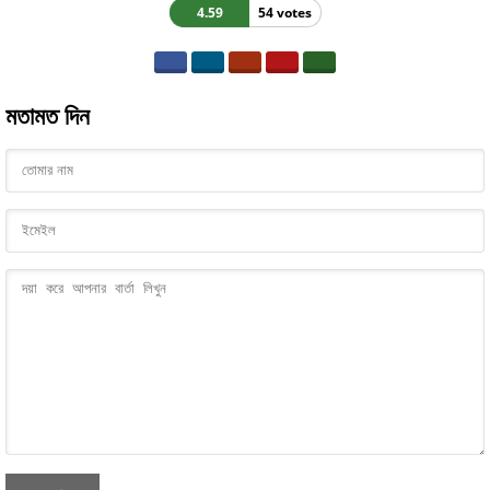
4.59
54 votes
মতামত দিন