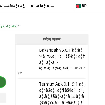
BD
À¦—À§‡À¦®À¦¸
À¦¬À§À¦²À¦—
¡ à¦•à¦°à§à¦¨
সর্বশেষ আপডেট
Bakshpak v5.6.1 à¦¡à¦
¾à¦‰à¦¨à¦²à§‹à¦¡ à¦†
à¦¨à¦²à¦•
à¦¯à§‹à¦—à¦¾à¦¯à§‹à¦—
- Jun 21, 2
025
Termux Apk 0.119.1 à¦¸
à¦°à§à¦¬à¦¶à§‡à¦· à¦¸
à¦‚à¦¸à§à¦•à¦°à¦£ à¦¡à
¦¾à¦‰à¦¨à¦²à§‹à¦¡ à¦