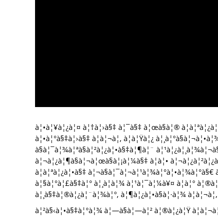
à¦•à¦¥à¦¿à¦¤ à¦†à¦›à§‡ à¦¯à§‡ à¦œà§à¦® à¦à¦ªà¦¿à¦
à¦•à¦°à§‡à¦›à§‡ à¦à¦¬à¦‚ à¦à¦Ÿà¦¿ à¦¸à¦°à§à¦¬à¦•
à§à¦¯à¦¾à¦ªà§à¦²à¦¿à¦•à§‡à¦¶à¦¨ à¦¹à¦¿à¦¸à¦¾à¦¬
à¦¬à¦¿à¦¶à§à¦¬à¦œà§à¦¡à¦¼à§‡ à¦à¦• à¦¬à¦¿à¦²à¦
à¦à¦ªà¦¿à¦•à§‡ à¦¬à§à¦¯à¦¬à¦¹à¦¾à¦°à¦•à¦¾à¦°à§€ 
à¦§à¦°à¦£à§‡à¦° à¦¸à¦­à¦¾ à¦¹à¦¯à¦¼à¥¤ à¦à¦° à¦®
à¦¸à§‡à¦®à¦¿à¦¨à¦¾à¦°, à¦¶à¦¿à¦•à§à¦·à¦¾ à¦à¦¬à¦
à¦²à§‹à¦•à§‡à¦°à¦¾ à¦—à§à¦—à¦² à¦®à¦¿à¦Ÿ à¦à¦¬à¦