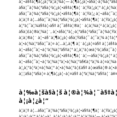
à¦¬à§‡à¦¶à¦¿à¦°à¦­à¦¾à¦— à¦¶à¦¿à¦•à§à¦·à¦¾à¦°à§à¦
à§à¦¯à¦¾à¦ªà§à¦²à¦¿à¦•à§‡à¦¶à¦¨à¦Ÿà¦¿à¦° à¦¸à¦¾
à§à¦¯à¦¾à¦ªà§à¦²à¦¿à¦•à§‡à¦¶à¦¨à¦Ÿà¦¿ à¦¬à§à¦¯à
à¦à¦‡ à¦…à§à¦¯à¦¾à¦ªà§à¦²à¦¿à¦•à§‡à¦¶à¦¨à¦Ÿà¦¿à
à¦°à¦¯à¦¼à§‡à¦›à§‡ à¦¯à§‡à¦®à¦¨ à¦­à¦¾à¦² à¦­à¦¿à¦
à§à¦£à¦®à¦¾à¦¨, à¦•à§à¦°à¦¸-à¦ªà§à¦²à§à¦¯à¦¾à¦Ÿ
à¦à¦®à¦¨ à¦¬à§ˆà¦¶à¦¿à¦·à§à¦Ÿà§à¦¯ à¦¯à¦¾ à¦†
à¦•à¦¾à¦°à§à¦¯à¦¤ à¦…à¦‚à¦¶ à¦¨à¦¿à¦¤à§‡ à¦¦à§‡à
à¦¬à§à¦¯à¦¬à¦¹à¦¾à¦°à§‡à¦° à¦¸à¦¹à¦œà¦²à¦­à§à¦¯à¦
à§à¦¯à¦¾à¦ªà§à¦²à¦¿à¦•à§‡à¦¶à¦¨à¦—à§à¦²à¦¿à¦° à¦
à¦¬à§à¦¯à¦¬à¦¹à¦¾à¦°à¦•à¦¾à¦°à§€à¦°à¦¾ à¦¤à¦¾à¦
à¦¸à¦°à¦²à¦¤à¦¾à¦° à¦•à¦¾à¦°à¦£à§‡ à¦œà§à¦® à¦•à
à¦¦à§à¦°à§à¦¤ à¦¶à¦¿à¦–à¦¤à§‡ à¦ªà¦¾à¦°à§‡à¦¨à¥
à¦‰à¦šà§à¦š à¦®à¦¾à¦¨à§‡à¦° 
à¦¡à¦¿à¦“
à¦à¦‡ à¦…à§à¦¯à¦¾à¦ªà§à¦²à¦¿à¦•à§‡à¦¶à¦¨à¦Ÿà¦
à¦¡à¦¿à¦“ à¦à¦¬à¦‚ à¦­à¦¿à¦¡à¦¿à¦“ à¦­à¦¾à¦— à¦•à