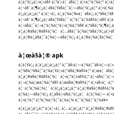
à¦à¦ªà¦¿à¦•à¦•à§‡ à¦ªà¦›à¦¨à§à¦¦ à¦•à¦°à¦¾à¦° à¦•
à¦¬à§ˆà¦¶à¦¿à¦·à§à¦Ÿà§à¦¯à¦—à§à¦²à¦¿à¦° à¦•à¦¾à¦
à¦¿à¦¡à¦¿à¦“ à¦à¦¬à¦‚ à¦¸à¦¾à¦‰à¦¨à§à¦¡ à¦ªà§à¦²
à¦¬à§ˆà¦¶à¦¿à¦·à§à¦Ÿà§à¦¯ à¦°à¦¯à¦¼à§‡à¦›à§‡ à¦à
à¦¬à§à¦¯à¦¬à¦¹à¦¾à¦°à¦•à¦¾à¦°à§€ à¦ªà§à¦°à¦¶à¦‚à
à¦¸à¦®à§à¦®à§‡à¦²à¦¨ à¦…à§à¦¯à¦¾à¦ªà§à¦²à¦¿à¦•à
à¦¸à¦®à¦¸à§à¦¯à¦¾à¦—à§à¦²à¦¿ à¦¸à¦®à¦¾à¦§à¦¾à¦
à¦œà§à¦® apk
à¦à¦Ÿà¦¿ à¦­à¦¿à¦¡à¦¿à¦“ à¦¯à§‹à¦—à¦¾à¦¯à§‹à¦—à¦•à
à¦ªà§à¦²à§à¦¯à¦¾à¦Ÿà¦«à¦°à§à¦®à§‡à¦° à¦œà¦¨à§à¦
à¦¸à¦®à§à¦®à§‡à¦²à¦¨ à¦•à¦°à¦¤à§‡à¦“ à¦¬à§à¦¯à¦
à¦¬à¦¾à¦œà¦¾à¦°à§‡ à¦œà§à¦®à§‡à¦° à¦•à§‹à¦¨à¦“ à
à¦¨à¦²à¦¾à¦‡à¦¨ à¦­à¦¿à¦¡à¦¿à¦“ à¦¸à¦®à§à¦®à§‡à¦²
à¦¾à¦—à§à¦²à¦¿ à¦¸à§à¦•à§à¦°à¦¿à¦¨ à¦­à¦¾à¦— à¦
à¦•à¦²à¦“ à¦ªà¦¾à¦“à¦¯à¦¼à¦¾ à¦¯à¦¾à¦¯à¦¼à¥¤
à¦­à¦¿à¦¡à¦¿à¦“ à¦à¦¬à¦‚ à¦…à¦¡à¦¿à¦“ à¦¸à¦®à§à¦®