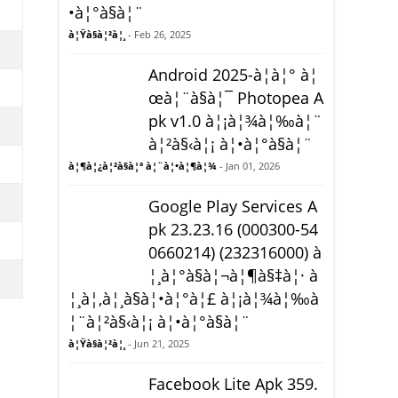
•à¦°à§à¦¨
à¦Ÿà§à¦²à¦¸
- Feb 26, 2025
Android 2025-à¦à¦° à¦
œà¦¨à§à¦¯ Photopea A
pk v1.0 à¦¡à¦¾à¦‰à¦¨
à¦²à§‹à¦¡ à¦•à¦°à§à¦¨
à¦¶à¦¿à¦²à§à¦ª à¦¨à¦•à¦¶à¦¾
- Jan 01, 2026
Google Play Services A
pk 23.23.16 (000300-54
0660214) (232316000) à
¦¸à¦°à§à¦¬à¦¶à§‡à¦· à
¦¸à¦‚à¦¸à§à¦•à¦°à¦£ à¦¡à¦¾à¦‰à
¦¨à¦²à§‹à¦¡ à¦•à¦°à§à¦¨
à¦Ÿà§à¦²à¦¸
- Jun 21, 2025
Facebook Lite Apk 359.