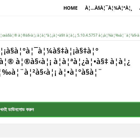
HOME
À¦…À§À¦¯À¦¾À¦ªÀ¦¸
¦œà§à¦® à¦®à§‹à¦¡ à¦à¦ªà¦¿à¦•à§‡ à¦­à¦¿ 5.10.4.5757 à¦¡à¦¾à¦‰à¦¨à¦²à§‹à¦
¦¡à§à¦°à¦¯à¦¼à§‡à¦¡à§‡à¦°
¦® à¦®à§‹à¦¡ à¦à¦ªà¦¿à¦•à§‡ à¦­à¦¿
¦‰à¦¨à¦²à§‹à¦¡ à¦•à¦°à§à¦¨
খনই ডাউনলোড করুন