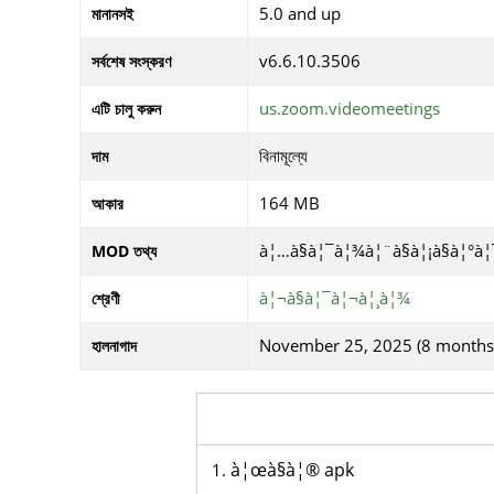
5.0 and up
মানানসই
v6.6.10.3506
সর্বশেষ সংস্করণ
us.zoom.videomeetings
এটি চালু করুন
বিনামূল্যে
দাম
164 MB
আকার
à¦…à§à¦¯à¦¾à¦¨à§à¦¡à§à¦°à
MOD তথ্য
à¦¬à§à¦¯à¦¬à¦¸à¦¾
শ্রেণী
November 25, 2025 (8 months
হালনাগাদ
à¦œà§à¦® apk