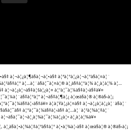
•à§‡ à¦¬à¦¿à¦¶à§à¦¬à¦•à§‡ à¦ªà¦°à¦¿à¦¬à¦°à§à¦¤à¦¨
à¦¾à¦²à§‡à¦° à¦…à¦¨à§à¦¯à¦¤à¦® à¦¸à§‡à¦°à¦¾ à¦¸à¦­à¦¾ à¦…
à§‡ à¦¬à¦¿à¦¬à§‡à¦šà¦¿à¦¤ à¦¹à¦¯à¦¼à§‡à¦›à§‡à¥¤
¿à¦¯à¦¼à¦¨à§‡à¦°à¦“ à¦¬à§‡à¦¶à¦¿ à¦œà§à¦® à¦®à§‹à¦¡
à¦°à¦¯à¦¼à§‡à¦›à§‡à¥¤ à¦à¦Ÿà¦¿à¦¤à§‡ à¦¬à¦¿à¦­à¦¿à¦¨à§à¦¨
à¦§à§à¦¯à§‡ à¦°à¦¯à¦¼à§‡à¦›à§‡ à¦…à¦¨à¦²à¦¾à¦‡à¦¨
‚ à¦¬à§à¦¯à¦¬à¦¸à¦¾à¦¯à¦¼à¦¿à¦• à¦¸à¦­à¦¾à¥¤
‚ à¦¸à§à¦•à¦¾à¦‡à¦ªà§‡à¦° à¦•à¦¾à¦›à§‡ à¦œà§à¦® à¦®à§‹à¦¡