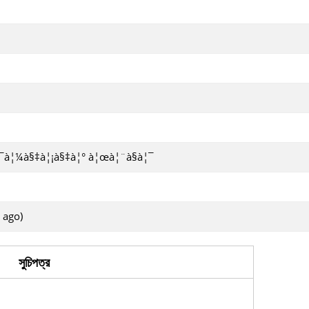
¦¯à¦¼à§‡à¦¡à§‡à¦° à¦œà¦¨à§à¦¯
 ago)
সুচিপত্র