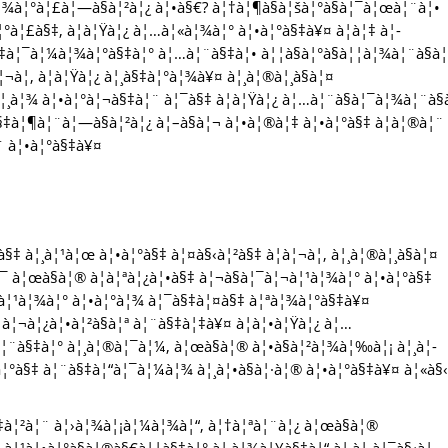
à¦¾à¦°à¦£à¦—à§à¦²à¦¿ à¦•à§€? à¦†à¦¶à§à¦šà¦°à§à¦¯à¦œà¦¨à¦•
°à¦£à§‡, à¦à¦Ÿà¦¿ à¦…à¦«à¦¾à¦° à¦•à¦°à§‡à¥¤ à¦à¦‡ à¦­
à§‡à¦¯à¦¼à¦¾à¦°à§‡à¦° à¦…à¦¨à§‡à¦• à¦¦à§à¦°à§à¦¦à¦¾à¦¨à§à
¦¬à¦‚ à¦à¦Ÿà¦¿ à¦¸à§‡à¦°à¦¾à¥¤ à¦¸à¦®à¦¸à§à¦¤
¦¸à¦¾ à¦•à¦°à¦¬à§‡à¦¨ à¦¯à§‡ à¦à¦Ÿà¦¿ à¦…à¦¨à§à¦¯à¦¾à¦¨à§
§‡à¦¶à¦¨à¦—à§à¦²à¦¿ à¦–à§à¦¬ à¦•à¦®à¦‡ à¦•à¦°à§‡ à¦à¦®à¦¨
¨ à¦•à¦°à§‡à¥¤
§‡ à¦¸à¦¹à¦œ à¦•à¦°à§‡ à¦¤à§‹à¦²à§‡ à¦à¦¬à¦‚ à¦¸à¦®à¦¸à§à¦¤
¯ à¦œà§à¦® à¦à¦ªà¦¿à¦•à§‡ à¦¬à§à¦¯à¦¬à¦¹à¦¾à¦° à¦•à¦°à§‡
¬à¦¹à¦¾à¦° à¦•à¦°à¦¾ à¦¯à§‡à¦¤à§‡ à¦ªà¦¾à¦°à§‡à¥¤
¦¬à¦¿à¦•à¦²à§à¦ª à¦¨à§‡à¦‡à¥¤ à¦à¦•à¦Ÿà¦¿ à¦…
à¦¨à§‡à¦° à¦¸à¦®à¦¯à¦¼, à¦œà§à¦® à¦•à§à¦²à¦¾à¦‰à¦¡ à¦¸à¦­
•à¦°à§‡ à¦¨à§‡à¦“à¦¯à¦¼à¦¾ à¦¸à¦•à§à¦·à¦® à¦•à¦°à§‡à¥¤ à¦«à§
à§‡à¦²à¦¨ à¦›à¦¾à¦¡à¦¼à¦¾à¦“, à¦†à¦ªà¦¨à¦¿ à¦œà§à¦®