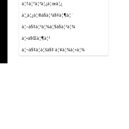
à¦†à¦°à¦ªà¦¿à¦œà¦¿
à¦¸à¦¿à¦®à§à¦²à§‡à¦¶à¦¨
à¦–à§‡à¦²à¦¾à¦§à§à¦²à¦¾
à¦•à§Œà¦¶à¦²
à¦¬à§‡à¦à¦šà§‡ à¦¥à¦¾à¦•à¦¾