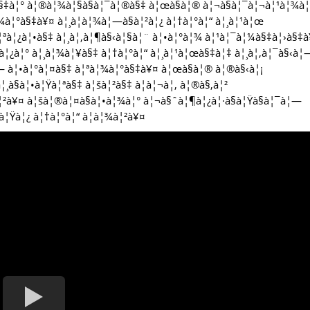
§‡à¦° à¦®à¦¾à¦§à§à¦¯à¦®à§‡ à¦œà§à¦® à¦¬à§à¦¯à¦¬à¦¹à¦¾à¦
¾à¦°à§‡à¥¤ à¦¸à¦­à¦¾à¦—à§à¦²à¦¿ à¦†à¦°à¦“ à¦¸à¦¹à¦œ
¦ªà¦¿à¦•à§‡ à¦¸à¦‚à¦¶à§‹à¦§à¦¨ à¦•à¦°à¦¾ à¦¹à¦¯à¦¼à§‡à¦›à§‡
•à¦¿à¦° à¦¸à¦¾à¦¥à§‡ à¦†à¦°à¦“ à¦¸à¦¹à¦œà§‡à¦‡ à¦¸à¦‚à¦¯à§‹à¦
— à¦•à¦°à¦¤à§‡ à¦ªà¦¾à¦°à§‡à¥¤ à¦œà§à¦® à¦®à§‹à¦¡
¦¸à§à¦•à¦Ÿà¦ªà§‡ à¦šà¦²à§‡ à¦à¦¬à¦‚ à¦®à§‚à¦²
à¦²à¥¤ à¦šà¦®à¦¤à§à¦•à¦¾à¦° à¦¬à§ˆà¦¶à¦¿à¦·à§à¦Ÿà§à¦¯à¦—
à¦Ÿà¦¿ à¦†à¦°à¦“ à¦­à¦¾à¦²à¥¤