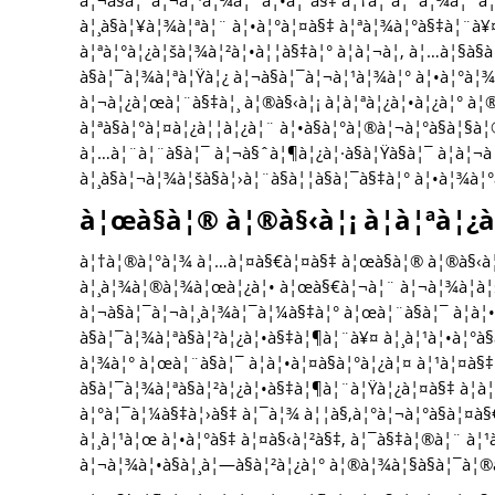
à¦¬à§à¦¯à¦¬à¦¹à¦¾à¦° à¦•à¦°à§‡ à¦†à¦ªà¦¨à¦¾à¦° à¦
à¦¸à§à¦¥à¦¾à¦ªà¦¨ à¦•à¦°à¦¤à§‡ à¦ªà¦¾à¦°à§‡à¦¨à¥
à¦ªà¦°à¦¿à¦šà¦¾à¦²à¦•à¦¦à§‡à¦° à¦à¦¬à¦‚ à¦…à¦§à§à
à§à¦¯à¦¾à¦ªà¦Ÿà¦¿ à¦¬à§à¦¯à¦¬à¦¹à¦¾à¦° à¦•à¦°à
à¦¬à¦¿à¦œà¦¨à§‡à¦¸ à¦®à§‹à¦¡ à¦à¦ªà¦¿à¦•à¦¿à¦° à¦®
à¦ªà§à¦°à¦¤à¦¿à¦¦à¦¿à¦¨ à¦•à§à¦°à¦®à¦¬à¦°à§à¦§à
à¦…à¦¨à¦¨à§à¦¯ à¦¬à§ˆà¦¶à¦¿à¦·à§à¦Ÿà§à¦¯ à¦à¦
à¦¸à§à¦¬à¦¾à¦šà§à¦›à¦¨à§à¦¦à§à¦¯à§‡à¦° à¦•à¦¾à¦
à¦œà§à¦® à¦®à§‹à¦¡ à¦à¦ªà¦¿à
à¦†à¦®à¦°à¦¾ à¦…à¦¤à§€à¦¤à§‡ à¦œà§à¦® à¦®à§‹à¦¡
à¦¸à¦¾à¦®à¦¾à¦œà¦¿à¦• à¦œà§€à¦¬à¦¨ à¦¬à¦¾à¦à¦šà¦
à¦¬à§à¦¯à¦¬à¦¸à¦¾à¦¯à¦¼à§‡à¦° à¦œà¦¨à§à¦¯ à¦à¦•
à§à¦¯à¦¾à¦ªà§à¦²à¦¿à¦•à§‡à¦¶à¦¨à¥¤ à¦¸à¦¹à¦•à¦°à§
à¦¾à¦° à¦œà¦¨à§à¦¯ à¦à¦•à¦¤à§à¦°à¦¿à¦¤ à¦¹à¦¤à
à§à¦¯à¦¾à¦ªà§à¦²à¦¿à¦•à§‡à¦¶à¦¨à¦Ÿà¦¿à¦¤à§‡ à¦à
à¦°à¦¯à¦¼à§‡à¦›à§‡ à¦¯à¦¾ à¦¦à§‚à¦°à¦¬à¦°à§à¦¤à§€
à¦¸à¦¹à¦œ à¦•à¦°à§‡ à¦¤à§‹à¦²à§‡, à¦¯à§‡à¦®à¦¨ à¦
à¦¬à¦¾à¦•à§à¦¸à¦—à§à¦²à¦¿à¦° à¦®à¦¾à¦§à§à¦¯à