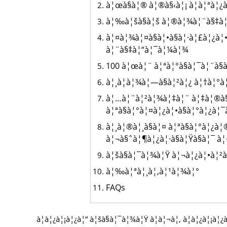
à¦œà§à¦® à¦®à§‹à¦¡ à¦à¦ªà¦¿
à¦‰à¦šà§à¦š à¦®à¦¾à¦¨à§‡à¦° 
à¦¤à¦¾à¦¤à§à¦•à§à¦·à¦£à¦¿à¦•
à¦¨à§‡à¦“à¦¯à¦¼à¦¾
100 à¦œà¦¨ à¦ªà¦°à§à¦¯à¦¨à§
à¦¸à¦­à¦¾à¦—à§à¦²à¦¿ à¦†à¦°à¦“
à¦…à¦¨à¦²à¦¾à¦‡à¦¨ à¦‡à¦®à
à¦ªà§à¦°à¦¤à¦¿à¦•à§à¦°à¦¿à¦
à¦¸à¦®à¦¸à§à¦¤ à¦ªà§à¦°à¦¿
à¦¬à§ˆà¦¶à¦¿à¦·à§à¦Ÿà§à¦¯ à
à¦šà§à¦¯à¦¾à¦Ÿ à¦¬à¦¿à¦•à¦²à
à¦‰à¦ªà¦¸à¦‚à¦¹à¦¾à¦°
FAQs
à¦­à¦¿à¦¡à¦¿à¦“ à¦šà§à¦¯à¦¾à¦Ÿ à¦à¦¬à¦‚ à¦­à¦¿à¦¡à¦