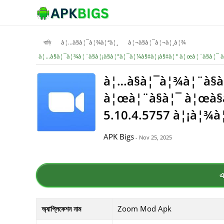
বাড়ি
à¦…à§à¦¯à¦¾à¦ªà¦¸
à¦¬à§à¦¯à¦¬à¦¸à¦¾
à¦…à§à¦¯à¦¾à¦¨à§à¦¡à§à¦°à¦¯à¦¼à§‡à¦¡à§‡à¦° à¦œà¦¨à§à¦¯ à
à¦…à§à¦¯à¦¾à¦¨à§à
à¦œà¦¨à§à¦¯ à¦œà§à
5.10.4.5757 à¦¡à¦¾à
APK Bigs
- Nov 25, 2025
এ
Zoom Mod Apk
অ্যাপ্লিকেশন নাম