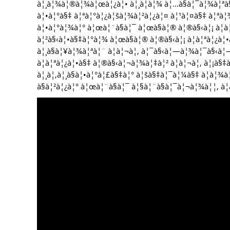
à¦¸à¦¾à¦®à¦¾à¦œà¦¿à¦• à¦¸à¦­à¦¾ à¦…à§à¦¯à¦¾à¦ªà
à¦•à¦°à§‡ à¦ªà¦°à¦¿à¦šà¦¾à¦²à¦¿à¦¤ à¦¹à¦¤à§‡ à¦ªà¦
à¦•à¦°à¦¾à¦° à¦œà¦¨à§à¦¯ à¦œà§à¦® à¦®à§‹à¦¡ à¦à
à¦²à§‹à¦•à§‡à¦°à¦¾ à¦œà§à¦® à¦®à§‹à¦¡ à¦à¦ªà¦¿à¦
à¦¸à§à¦¥à¦¾à¦ªà¦¨ à¦à¦¬à¦‚ à¦¯à§‹à¦—à¦¾à¦¯à§‹à¦
à¦à¦ªà¦¿à¦•à§‡ à¦®à§‹à¦¬à¦¾à¦‡à¦² à¦à¦¬à¦‚ à¦¡à§‡à
à¦¸à¦‚à¦¸à§à¦•à¦°à¦£à§‡à¦° à¦šà§‡à¦¯à¦¼à§‡ à¦­à¦¾
à§à¦²à¦¿à¦° à¦œà¦¨à§à¦¯ à¦§à¦¨à§à¦¯à¦¬à¦¾à¦¦, à¦