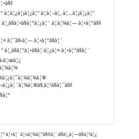
à¦•à§‡
à¦­à¦¿à¦¡à¦¿à¦“ à¦à¦¬à¦‚ à¦…à¦¡à¦¿à¦“
 à¦¸à§à¦•à§à¦°à¦¿à¦¨ à¦­à¦¾à¦— à¦•à¦°à§‡
à¦¤ à¦¯à§‹à¦— à¦•à¦°à§à¦¨
 à¦¸à§à¦°à¦•à§à¦·à¦¿à¦¤ à¦•à¦°à§à¦¨
§‹à¦œà¦¿
¯à¦¼à¦¾
à¦®à¦¿à¦¯à¦¼à¦¾à¦®
¦¬à¦¿à¦¨à¦¾à¦®à§‚à¦²à§à¦¯à§‡
§à¦ª
¿à¦“ à¦•à¦¨à¦«à¦¾à¦°à§‡à¦¨à§à¦¸à¦—à§à¦²à¦¿