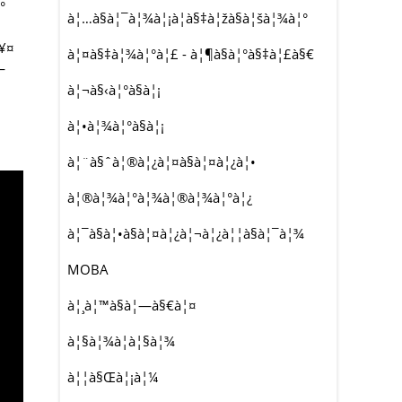
°
à¦…à§à¦¯à¦¾à¦¡à¦­à§‡à¦žà§à¦šà¦¾à¦°
à¥¤
à¦¤à§‡à¦¾à¦°à¦£ - à¦¶à§à¦°à§‡à¦£à§€
—
à¦¬à§‹à¦°à§à¦¡
à¦•à¦¾à¦°à§à¦¡
à¦¨à§ˆà¦®à¦¿à¦¤à§à¦¤à¦¿à¦•
à¦®à¦¾à¦°à¦¾à¦®à¦¾à¦°à¦¿
à¦¯à§à¦•à§à¦¤à¦¿à¦¬à¦¿à¦¦à§à¦¯à¦¾
MOBA
à¦¸à¦™à§à¦—à§€à¦¤
à¦§à¦¾à¦à¦§à¦¾
à¦¦à§Œà¦¡à¦¼