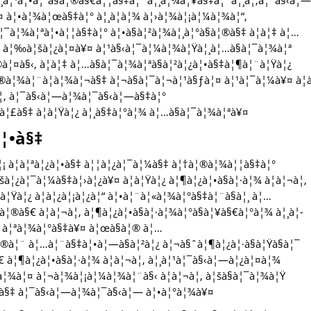
¸à¦¹à¦•à¦°à§à¦®à§€à¦¦à§‡à¦° à¦¸à¦¾à¦¥à§‡à¦“ à¦¸à¦‚à¦¯à§‹à¦—
¤ à¦•à¦¾à¦œà§‡à¦° à¦¸à¦­à¦¾ à¦›à¦¾à¦¡à¦¼à¦¾à¦“,
¦¯à¦¾à¦ªà¦•à¦¦à§‡à¦° à¦•à§à¦²à¦¾à¦¸à¦°à§à¦®à§‡ à¦à¦‡ à¦…
¦¾ à¦‰à¦šà¦¿à¦¤à¥¤ à¦¹à§‹à¦¯à¦¼à¦¾à¦Ÿà¦¸à¦…à§à¦¯à¦¾à¦ª
à¦¤à§‹, à¦à¦‡ à¦…à§à¦¯à¦¾à¦ªà§à¦²à¦¿à¦•à§‡à¦¶à¦¨à¦Ÿà¦¿
¦®à¦¾à¦¨à¦­à¦¾à¦¬à§‡ à¦¬à§à¦¯à¦¬à¦¹à§ƒà¦¤ à¦¹à¦¯à¦¼à¥¤ à¦
¬à¦‚ à¦¯à§‹à¦—à¦¾à¦¯à§‹à¦—à§‡à¦°
°à¦£à§‡ à¦à¦Ÿà¦¿ à¦¸à§‡à¦°à¦¾ à¦…à§à¦¯à¦¾à¦ªà¥¤
¦•à§‡
 à¦à¦ªà¦¿à¦•à§‡ à¦¦à¦¿à¦¯à¦¼à§‡ à¦†à¦®à¦¾à¦¦à§‡à¦°
¿à¦¯à¦¼à§‡à¦›à¦¿à¥¤ à¦à¦Ÿà¦¿ à¦¶à¦¿à¦•à§à¦·à¦¾ à¦à¦¬à¦‚
à¦Ÿà¦¿ à¦­à¦¿à¦¡à¦¿à¦“ à¦•à¦¨à¦«à¦¾à¦°à§‡à¦¨à§à¦¸ à¦…
à¦®à§€ à¦à¦¬à¦‚ à¦¶à¦¿à¦•à§à¦·à¦¾à¦°à§à¦¥à§€à¦°à¦¾ à¦¸à¦­
§‡ à¦ªà¦¾à¦°à§‡à¥¤ à¦œà§à¦® à¦…
¦®à¦¨ à¦…à¦¨à§‡à¦•à¦—à§à¦²à¦¿ à¦¬à§ˆà¦¶à¦¿à¦·à§à¦Ÿà§à¦¯
 à¦¶à¦¿à¦•à§à¦·à¦¾ à¦à¦¬à¦‚ à¦¸à¦¹à¦¯à§‹à¦—à¦¿à¦¤à¦¾
¹à¦¾à¦¤ à¦¬à¦¾à¦¡à¦¼à¦¾à¦¨à§‹ à¦à¦¬à¦‚ à¦šà§à¦¯à¦¾à¦Ÿ
¦®à§‡ à¦¯à§‹à¦—à¦¾à¦¯à§‹à¦— à¦•à¦°à¦¾à¥¤