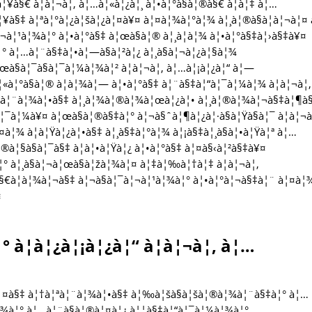
¥à§€ à¦à¦¬à¦‚ à¦…à¦«à¦¿à¦¸ à¦•à¦°à§à¦®à§€ à¦à¦‡ à¦…
à¦¥à§‡ à¦ªà¦°à¦¿à¦šà¦¿à¦¤à¥¤ à¦¤à¦¾à¦°à¦¾ à¦¸à¦®à§à¦­à¦¬à¦¤
¦¬à¦¹à¦¾à¦° à¦•à¦°à§‡ à¦œà§à¦® à¦¸à¦­à¦¾ à¦•à¦°à§‡à¦›à§‡à¥¤
¦° à¦…à¦¨à§‡à¦•à¦—à§à¦²à¦¿ à¦¸à§à¦¬à¦¿à¦§à¦¾
œà§à¦¯à§à¦¯à¦¼à¦¾à¦² à¦à¦¬à¦‚ à¦…à¦¡à¦¿à¦“ à¦—
à¦«à¦°à§à¦® à¦­à¦¾à¦— à¦•à¦°à§‡ à¦¨à§‡à¦“à¦¯à¦¼à¦¾ à¦à¦¬à¦‚
à¦ªà¦¨à¦¾à¦•à§‡ à¦¸à¦¾à¦®à¦¾à¦œà¦¿à¦• à¦¸à¦®à¦¾à¦¬à§‡à¦¶à
¦¯à¦¼à¥¤ à¦œà§à¦®à§‡à¦° à¦¬à§ˆà¦¶à¦¿à¦·à§à¦Ÿà§à¦¯ à¦à¦¬à
¤à¦¾ à¦à¦Ÿà¦¿à¦•à§‡ à¦¸à§‡à¦°à¦¾ à¦¡à§‡à¦¸à§à¦•à¦Ÿà¦ª à¦…
®à¦§à§à¦¯à§‡ à¦à¦•à¦Ÿà¦¿ à¦•à¦°à§‡ à¦¤à§‹à¦²à§‡à¥¤
° à¦¸à§à¦¬à¦œà§à¦žà¦¾à¦¤ à¦‡à¦‰à¦†à¦‡ à¦à¦¬à¦‚
§€à¦­à¦¾à¦¬à§‡ à¦¬à§à¦¯à¦¬à¦¹à¦¾à¦° à¦•à¦°à¦¬à§‡à¦¨ à¦¤à¦
¤
à¦­à¦¿à¦¡à¦¿à¦“ à¦à¦¬à¦‚ à¦…
¿à¦¤à§‡ à¦†à¦ªà¦¨à¦¾à¦•à§‡ à¦‰à¦šà§à¦šà¦®à¦¾à¦¨à§‡à¦° à¦…
¦°à¦¾à¦° à¦…à¦¨à§à¦®à¦¤à¦¿ à¦¦à§‡à¦“à¦¯à¦¼à¦¾à¦°