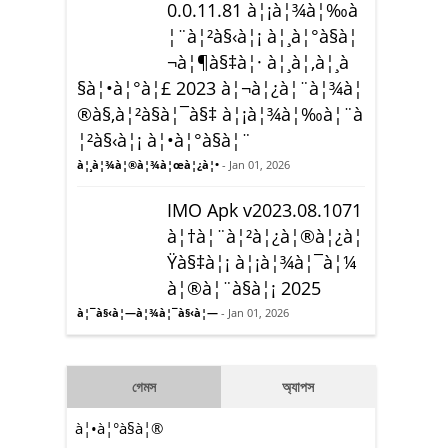
0.0.11.81 à¦¡à¦¾à¦‰à
¦¨à¦²à§‹à¦¡ à¦¸à¦°à§à¦
¬à¦¶à§‡à¦· à¦¸à¦‚à¦¸à
§à¦•à¦°à¦£ 2023 à¦¬à¦¿à¦¨à¦¾à¦
®à§‚à¦²à§à¦¯à§‡ à¦¡à¦¾à¦‰à¦¨à
¦²à§‹à¦¡ à¦•à¦°à§à¦¨
à¦¸à¦¾à¦®à¦¾à¦œà¦¿à¦•
- Jan 01, 2026
IMO Apk v2023.08.1071
à¦†à¦¨à¦²à¦¿à¦®à¦¿à¦
Ÿà§‡à¦¡ à¦¡à¦¾à¦¯à¦¼
à¦®à¦¨à§à¦¡ 2025
à¦¯à§‹à¦—à¦¾à¦¯à§‹à¦—
- Jan 01, 2026
গেমস
অ্যাপস
à¦•à¦°à§à¦®