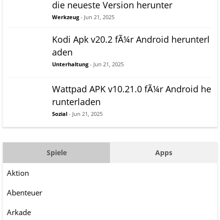
die neueste Version herunter
Werkzeug
- Jun 21, 2025
Kodi Apk v20.2 fÃ¼r Android herunterl
aden
Unterhaltung
- Jun 21, 2025
Wattpad APK v10.21.0 fÃ¼r Android he
runterladen
Sozial
- Jun 21, 2025
Spiele
Apps
Aktion
Abenteuer
Arkade