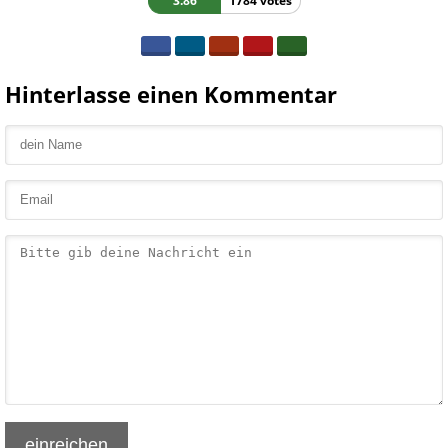
3.86
1784 votes
Hinterlasse einen Kommentar
einreichen