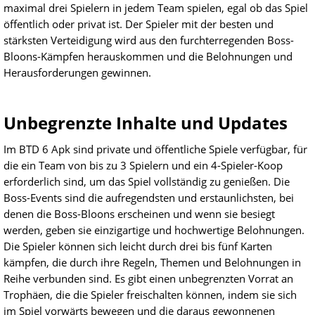
maximal drei Spielern in jedem Team spielen, egal ob das Spiel
öffentlich oder privat ist. Der Spieler mit der besten und
stärksten Verteidigung wird aus den furchterregenden Boss-
Bloons-Kämpfen herauskommen und die Belohnungen und
Herausforderungen gewinnen.
Unbegrenzte Inhalte und Updates
Im BTD 6 Apk sind private und öffentliche Spiele verfügbar, für
die ein Team von bis zu 3 Spielern und ein 4-Spieler-Koop
erforderlich sind, um das Spiel vollständig zu genießen. Die
Boss-Events sind die aufregendsten und erstaunlichsten, bei
denen die Boss-Bloons erscheinen und wenn sie besiegt
werden, geben sie einzigartige und hochwertige Belohnungen.
Die Spieler können sich leicht durch drei bis fünf Karten
kämpfen, die durch ihre Regeln, Themen und Belohnungen in
Reihe verbunden sind. Es gibt einen unbegrenzten Vorrat an
Trophäen, die die Spieler freischalten können, indem sie sich
im Spiel vorwärts bewegen und die daraus gewonnenen