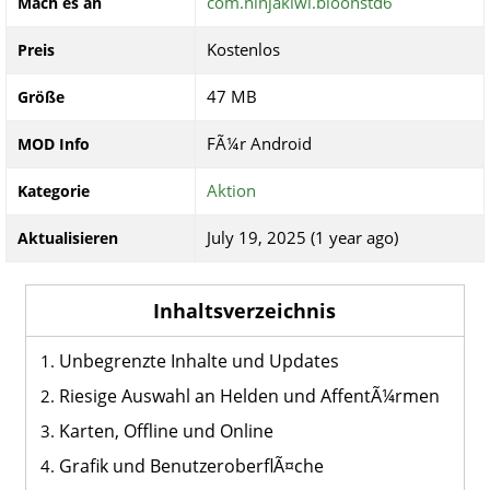
com.ninjakiwi.bloonstd6
Mach es an
Kostenlos
Preis
47 MB
Größe
FÃ¼r Android
MOD Info
Aktion
Kategorie
July 19, 2025 (1 year ago)
Aktualisieren
Inhaltsverzeichnis
Unbegrenzte Inhalte und Updates
Riesige Auswahl an Helden und AffentÃ¼rmen
Karten, Offline und Online
Grafik und BenutzeroberflÃ¤che