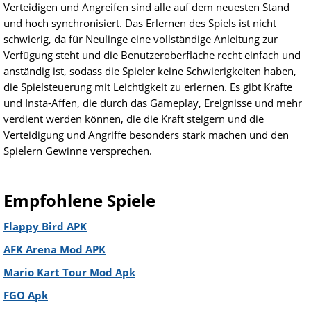
Verteidigen und Angreifen sind alle auf dem neuesten Stand
und hoch synchronisiert. Das Erlernen des Spiels ist nicht
schwierig, da für Neulinge eine vollständige Anleitung zur
Verfügung steht und die Benutzeroberfläche recht einfach und
anständig ist, sodass die Spieler keine Schwierigkeiten haben,
die Spielsteuerung mit Leichtigkeit zu erlernen. Es gibt Kräfte
und Insta-Affen, die durch das Gameplay, Ereignisse und mehr
verdient werden können, die die Kraft steigern und die
Verteidigung und Angriffe besonders stark machen und den
Spielern Gewinne versprechen.
Empfohlene Spiele
Flappy Bird APK
AFK Arena Mod APK
Mario Kart Tour Mod Apk
FGO Apk