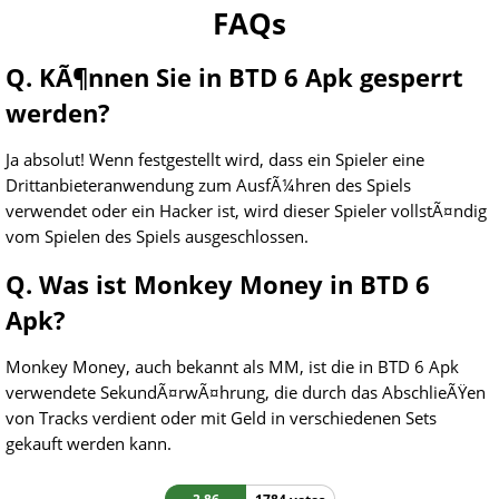
FAQs
Q. KÃ¶nnen Sie in BTD 6 Apk gesperrt
werden?
Ja absolut! Wenn festgestellt wird, dass ein Spieler eine
Drittanbieteranwendung zum AusfÃ¼hren des Spiels
verwendet oder ein Hacker ist, wird dieser Spieler vollstÃ¤ndig
vom Spielen des Spiels ausgeschlossen.
Q. Was ist Monkey Money in BTD 6
Apk?
Monkey Money, auch bekannt als MM, ist die in BTD 6 Apk
verwendete SekundÃ¤rwÃ¤hrung, die durch das AbschlieÃŸen
von Tracks verdient oder mit Geld in verschiedenen Sets
gekauft werden kann.