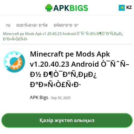
KZ
Үй
ÐžÐ¹Ñ‹Ð½Ð´Ð°Ñ€
ÐÑ€ÐºÐ°Ð´Ð°
Minecraft pe Mods Apk v1.20.40.23 Android Ò¯ÑˆÑ–Ð½ Ð¶Ò¯ÐºÑ‚ÐµÐ¿
Ð°Ð»Ñ‹Ò£Ñ‹Ð·
Minecraft pe Mods Apk
v1.20.40.23 Android Ò¯ÑˆÑ–
Ð½ Ð¶Ò¯ÐºÑ‚ÐµÐ¿
Ð°Ð»Ñ‹Ò£Ñ‹Ð·
APK Bigs
- Sep 05, 2025
Қазір жүктеп алыңыз