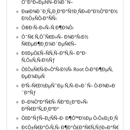
Ò¯Ð¹Ð»ÐµÑÑ–Ð¼Ð´Ñ–
ÐœÐ¾Ð´Ð¸Ñ„Ð¸ÐºÐ°Ñ†Ð¸ÑÐ»Ð°Ð½Ò“Ð°Ð½
Ð½Ò±ÑÒ›Ð°ÑÑ‹
Ò®Ð·Ñ–Ð»Ñ–Ñ Ð¶Ð¾Ò›
Ó˜Ñ€ Ñ‚Ò¯Ñ€Ð»Ñ– Ð¾Ð¹Ñ‹Ð½
Ñ€ÐµÐ¶Ð¸Ð¼Ð´ÐµÑ€Ñ–
ÐšÐµÒ£Ñ–ÑÑ‚Ñ–ÐºÑ‚Ñ– Ð°Ð·
Ñ‚Ò±Ñ‚Ñ‹Ð½Ñƒ
ÒšÒ±Ñ€Ñ‹Ð»Ò“Ñ‹Ð½Ñ‹ Root Ò›Ð°Ð¶ÐµÑ‚
ÐµÐ¼ÐµÑ
Ð‘Ñ–Ñ€Ð½ÐµÑˆÐµ Ñ‚Ñ–Ð»Ð´Ñ– Ò›Ð¾Ð»Ð
´Ð°Ñƒ
Ð–Ð¾Ò“Ð°Ñ€Ñ‹ ÑÐ°Ð¿Ð°Ð»Ñ‹
Ð³Ñ€Ð°Ñ„Ð¸ÐºÐ°
ÒšÐ°ÑƒÑ–Ð¿ÑÑ–Ð· Ð¶Ó™Ð½Ðµ Ò›Ò±Ð¿Ð¸Ñ
Ð¢Ò±Ñ€Ð°Ò›Ñ‚Ñ‹ Ð¶Ð°Ò£Ð°Ñ€Ñ‚ÑƒÐ»Ð°Ñ€