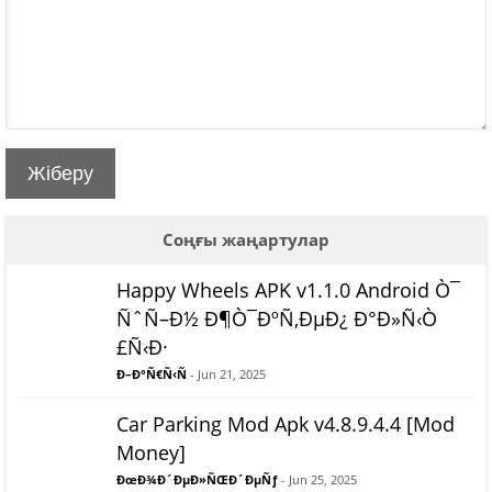
Жіберу
Соңғы жаңартулар
Happy Wheels APK v1.1.0 Android Ò¯
ÑˆÑ–Ð½ Ð¶Ò¯ÐºÑ‚ÐµÐ¿ Ð°Ð»Ñ‹Ò
£Ñ‹Ð·
Ð–Ð°Ñ€Ñ‹Ñ
- Jun 21, 2025
Car Parking Mod Apk v4.8.9.4.4 [Mod
Money]
ÐœÐ¾Ð´ÐµÐ»ÑŒÐ´ÐµÑƒ
- Jun 25, 2025