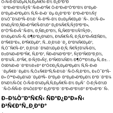
Ò›Ñ‹Ð·Ð¼ÐµÑ‚Ñ‚ÐµÑ€Ñ–Ð½ Ð¿Ð°Ð¹Ð
´Ð°Ð»Ð°Ð½ÑƒÑˆÑ‹Ð»Ð°Ñ€ Ò›Ð°Ð»Ð°Ò“Ð°Ð½ ÐºÐµÐ·
ÐºÐµÐ»Ð³ÐµÐ½ Ñ‚Ñ–Ð»Ð´Ðµ Ð¿Ð°Ð¹Ð´Ð°Ð»Ð°Ð½Ñƒ
Ð¼Ò¯Ð¼ÐºÑ–Ð½Ð´Ñ–Ð³Ñ–Ð½ Ð±ÐµÑ€ÐµÐ´Ñ–. Ð¢Ñ–Ð»
Ð¾Ð¿Ñ†Ð¸ÑÐ»Ð°Ñ€Ñ‹Ð½Ð° Ð¿Ð¾Ñ€Ñ‚ÑƒÐ³Ð°Ð»,
Ð°Ò“Ñ‹Ð»ÑˆÑ‹Ð½, Ð¸ÑÐ¿Ð°Ð½, Ñ„Ñ€Ð°Ð½Ñ†ÑƒÐ·,
Ð½ÐµÐ¼Ñ–Ñ, Ð¶Ð°Ð¿Ð¾Ð½, Ð¾Ñ€Ñ‹Ñ, Ð¸Ñ‚Ð°Ð»ÑŒÑÐ½,
Ð°Ñ€Ð°Ð±, Ð³Ñ€ÐµÐº, Ñ…Ð¸Ð½Ð´Ð¸, ÐºÐ¾Ñ€ÐµÐ¹,
Ñ‚Ò¯Ñ€Ñ–Ðº, Ð¸Ð½Ð´Ð¾Ð½ÐµÐ·Ð¸Ñ, Ñ€ÑƒÐ¼Ñ‹Ð½,
Ð±Ð¾Ð»Ð³Ð°Ñ€, Ñ‚Ð°Ð¹, ÑÐ»Ð¾Ð²Ð°Ðº, ÑƒÐºÑ€Ð°Ð¸Ð½,
Ð°Ð¼Ñ…Ð°Ñ€, Ð·ÑƒÐ»Ñƒ, Ð°Ñ€Ð¼ÑÐ½ Ð¶Ó™Ð½Ðµ Ñ‚.Ð±. .
ÒšÐ¾Ð»Ð´Ð°Ð½Ð±Ð° ÐºÓ©Ð¿Ñ‚ÐµÐ³ÐµÐ½ Ñ‚Ñ–Ð»Ð
´ÐµÑ€Ð´ÐµÐ½ Ñ‚Ò±Ñ€Ð°Ñ‚Ñ‹Ð½Ð´Ñ‹Ò›Ñ‚Ð°Ð½, Ð±Ò¯ÐºÑ–
Ð» Ó™Ð»ÐµÐ¼Ð´ÐµÐ³Ñ– ÐºÐµÐ· ÐºÐµÐ»Ð³ÐµÐ½ Ð°Ð´Ð°Ð¼
Ð¾Ð½Ñ‹Ò£ Ò›Ñ‹Ð·Ð¼ÐµÑ‚Ñ‚ÐµÑ€Ñ–Ð½ ÐµÑˆ Ò›Ð¸Ñ‹Ð½Ð
´Ñ‹Ò›ÑÑ‹Ð· Ð¾Ò£Ð°Ð¹ Ð¿Ð°Ð¹Ð´Ð°Ð»Ð°Ð½Ð° Ð°Ð»Ð°Ð´Ñ‹.
Ð–Ð¾Ò“Ð°Ñ€Ñ‹ ÑÐ°Ð¿Ð°Ð»Ñ‹
Ð³Ñ€Ð°Ñ„Ð¸ÐºÐ°