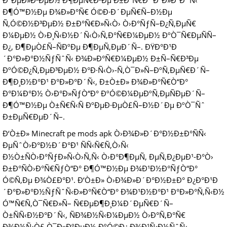
ÐºÐµÐ»Ð³ÐµÐ½ Ð¶ÐµÑ€Ð³Ðµ Ð±Ð°Ñ€Ð° Ð°Ð»Ð°Ð´Ñ‹
Ð¶Ó™Ð½Ðµ Ð¾Ð»Ð°Ñ€ Ó©Ð·Ð´ÐµÑ€Ñ–Ð½Ðµ
Ñ‚Ó©Ð½Ð³ÐµÐ½ Ð±Ð°Ñ€Ð»Ñ‹Ò› Ò›Ð°ÑƒÑ–Ð¿Ñ‚ÐµÑ€
Ð¼ÐµÐ½ Ò›Ð¸Ñ‹Ð½Ð´Ñ‹Ò›Ñ‚Ð°Ñ€Ð¼ÐµÐ½ ÐºÒ¯Ñ€ÐµÑÑ–
Ð¿, Ð¶ÐµÒ£Ñ–ÑÐºÐµ Ð¶ÐµÑ‚ÐµÐ´Ñ–. ÐŸÐ°Ð¹Ð
´Ð°Ð»Ð°Ð½ÑƒÑˆÑ‹ Ð¾Ð»Ð°Ñ€Ð¼ÐµÐ½ Ð±Ñ–Ñ€Ð³Ðµ
ÐºÓ©Ð¿Ñ‚ÐµÐ³ÐµÐ½ Ð°Ð·Ñ‹Ò›-Ñ‚Ò¯Ð»Ñ–ÐºÑ‚ÐµÑ€Ð´Ñ–
Ð¶Ð¸Ð½Ð°Ð¹ Ð°Ð»Ð°Ð´Ñ‹, Ð±Ò±Ð» Ð¾Ð»Ð°Ñ€Ò“Ð°
Ð°Ð¼Ð°Ð½ Ò›Ð°Ð»ÑƒÒ“Ð° ÐºÓ©Ð¼ÐµÐºÑ‚ÐµÑÐµÐ´Ñ–
Ð¶Ó™Ð½Ðµ Ò±Ñ€Ñ‹Ñ ÐºÐµÐ·ÐµÒ£Ñ–Ð½Ð´Ðµ ÐºÒ¯Ñˆ
Ð±ÐµÑ€ÐµÐ´Ñ–.
Ð‘Ò±Ð» Minecraft pe mods apk Ò›Ð¾Ð»Ð´Ð°Ð½Ð±Ð°ÑÑ‹
ÐµÑˆÒ›Ð°Ð½Ð´Ð°Ð¹ ÑÑ‹Ñ€Ñ‚Ò›Ñ‹
Ð½Ò±ÑÒ›Ð°ÑƒÐ»Ñ‹Ò›Ñ‚Ñ‹ Ò›Ð°Ð¶ÐµÑ‚ ÐµÑ‚Ð¿ÐµÐ¹-Ð°Ò›
Ð±Ð°ÑÒ›Ð°Ñ€ÑƒÒ“Ð° Ð¶Ó™Ð½Ðµ Ð¾Ð¹Ð½Ð°ÑƒÒ“Ð°
Ó©Ñ‚Ðµ Ð¾Ò£Ð°Ð¹. Ð‘Ò±Ð» Ò›Ð¾Ð»Ð´Ð°Ð½Ð±Ð° Ð¿Ð°Ð¹Ð
´Ð°Ð»Ð°Ð½ÑƒÑˆÑ‹Ð»Ð°Ñ€Ò“Ð° Ð¾Ð¹Ð½Ð°Ð¹ Ð°Ð»Ð°Ñ‚Ñ‹Ð½
Ó™Ñ€Ñ‚Ò¯Ñ€Ð»Ñ– Ñ€ÐµÐ¶Ð¸Ð¼Ð´ÐµÑ€Ð´Ñ–
Ò±ÑÑ‹Ð½Ð°Ð´Ñ‹, ÑÐ¾Ð½Ñ‹Ð¼ÐµÐ½ Ò›Ð°Ñ‚Ð°Ñ€
Ð¾Ð½Ñ‹Ò£ Ò¯Ð»ÐºÐµÐ½ ÐºÓ©Ð¿ Ð¾Ð¹Ñ‹Ð½ÑˆÑ‹