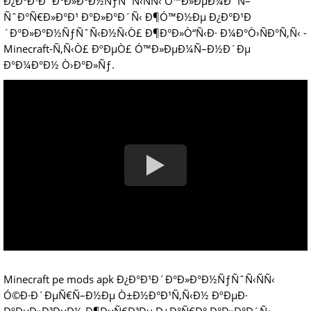
Ð¿Ð°Ð¹Ð´Ð°Ð»Ð°Ð½ÑƒÑˆÑ‹ÑÑ‹ Ó™Ð»ÐµÐ¼Ð´Ñ–
ÑˆÐ°Ñ€Ð»Ð°Ð¹ Ð°Ð»Ð°Ð´Ñ‹ Ð¶Ó™Ð½Ðµ Ð¿Ð°Ð¹Ð
´Ð°Ð»Ð°Ð½ÑƒÑˆÑ‹Ð½Ñ‹Ò£ Ð¶Ð°Ð»Ò“Ñ‹Ð· Ð¼Ð°Ò›ÑÐ°Ñ‚Ñ‹ -
Minecraft-Ñ‚Ñ‹Ò£ ÐºÐµÒ£ Ó™Ð»ÐµÐ¼Ñ–Ð½Ð´Ðµ
Ð°Ð¼Ð°Ð½ Ò›Ð°Ð»Ñƒ.
Minecraft pe mods apk Ð¿Ð°Ð¹Ð´Ð°Ð»Ð°Ð½ÑƒÑˆÑ‹ÑÑ‹
Ó©Ð·Ð´ÐµÑ€Ñ–Ð½Ðµ Ò±Ð½Ð°Ð¹Ñ‚Ñ‹Ð½ ÐºÐµÐ·