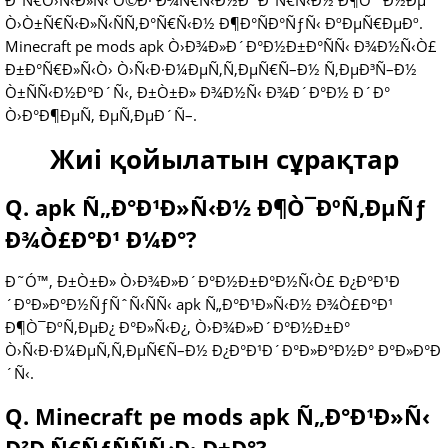
Ð°Ñ€Ò›Ñ‹Ð»Ñ‹ Ó©Ð· Ð¾Ñ€Ñ‹Ð½Ð´Ð°Ñ€Ñ‹Ð½ Ð¶Ó™Ð½Ðµ
Ò›Ò±Ñ€Ñ‹Ð»Ñ‹ÑÑ‚Ð°Ñ€Ñ‹Ð½ Ð¶Ð°ÑÐ°ÑƒÑ‹ ÐºÐµÑ€ÐµÐº.
Minecraft pe mods apk Ò›Ð¾Ð»Ð´Ð°Ð½Ð±Ð°ÑÑ‹ Ð¾Ð½Ñ‹Ò£
Ð±Ð°Ñ€Ð»Ñ‹Ò› Ò›Ñ‹Ð·Ð¼ÐµÑ‚Ñ‚ÐµÑ€Ñ–Ð½ Ñ‚ÐµÐ³Ñ–Ð½
Ò±ÑÑ‹Ð½Ð°Ð´Ñ‹, Ð±Ò±Ð» Ð¾Ð½Ñ‹ Ð¾Ð´Ð°Ð½ Ð´Ð°
Ò›Ð°Ð¶ÐµÑ‚ ÐµÑ‚ÐµÐ´Ñ–.
Жиі қойылатын сұрақтар
Q. apk Ñ„Ð°Ð¹Ð»Ñ‹Ð½ Ð¶Ò¯ÐºÑ‚ÐµÑƒ
Ð¾Ò£Ð°Ð¹ Ð¼Ð°?
Ð˜Ó™, Ð±Ò±Ð» Ò›Ð¾Ð»Ð´Ð°Ð½Ð±Ð°Ð½Ñ‹Ò£ Ð¿Ð°Ð¹Ð
´Ð°Ð»Ð°Ð½ÑƒÑˆÑ‹ÑÑ‹ apk Ñ„Ð°Ð¹Ð»Ñ‹Ð½ Ð¾Ò£Ð°Ð¹
Ð¶Ò¯ÐºÑ‚ÐµÐ¿ Ð°Ð»Ñ‹Ð¿, Ò›Ð¾Ð»Ð´Ð°Ð½Ð±Ð°
Ò›Ñ‹Ð·Ð¼ÐµÑ‚Ñ‚ÐµÑ€Ñ–Ð½ Ð¿Ð°Ð¹Ð´Ð°Ð»Ð°Ð½Ð° Ð°Ð»Ð°Ð
´Ñ‹.
Q. Minecraft pe mods apk Ñ„Ð°Ð¹Ð»Ñ‹