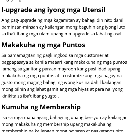
I-upgrade ang iyong mga Utensil
Ang pag-upgrade ng mga kagamitan ay bahagi din nito dahil
paminsan-minsan ay kailangan mong baguhin ang iyong luto
sa iba't ibang mga ulam upang ma-upgrade sa lahat ng asal.
Makakuha ng mga Puntos
Sa pamamagitan ng paglilingkod sa mga customer at
pagpapasaya sa kanila maaari kang makakuha ng mga puntos
lamang sa ganitong paraan mayroon kang pasilidad upang
makakuha ng mga puntos at i-customize ang mga bagay na
gusto mong maging bahagi ng iyong kusina dahil kailangan
mong bilhin ang lahat gamit ang mga hiyas at pera na iyong
kinikita sa iba't ibang yugto .
Kumuha ng Membership
Isa sa mga mahalagang bahagi ng unang bersyon ay kailangan
mong makakuha ng membership upang makakuha ng
membership na kailangan mong bayaran at pagkatapos nito