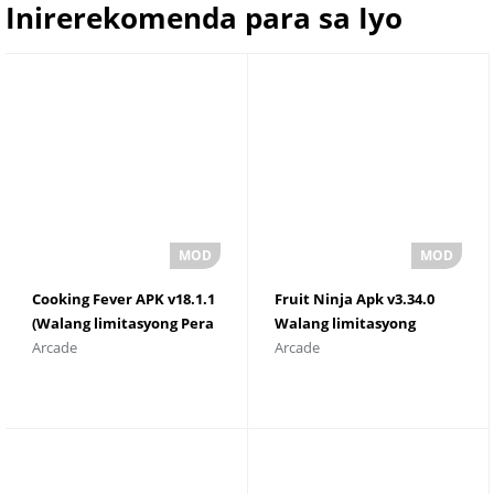
Inirerekomenda para sa Iyo
Cooking Fever APK v18.1.1
Fruit Ninja Apk v3.34.0
(Walang limitasyong Pera
Walang limitasyong
Arcade
Arcade
at Diamante)
Diamante