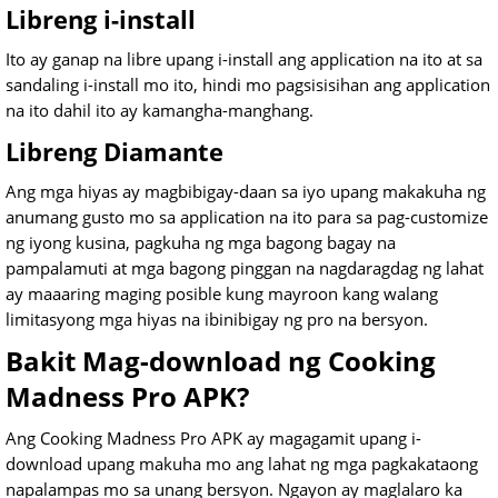
Libreng i-install
Ito ay ganap na libre upang i-install ang application na ito at sa
sandaling i-install mo ito, hindi mo pagsisisihan ang application
na ito dahil ito ay kamangha-manghang.
Libreng Diamante
Ang mga hiyas ay magbibigay-daan sa iyo upang makakuha ng
anumang gusto mo sa application na ito para sa pag-customize
ng iyong kusina, pagkuha ng mga bagong bagay na
pampalamuti at mga bagong pinggan na nagdaragdag ng lahat
ay maaaring maging posible kung mayroon kang walang
limitasyong mga hiyas na ibinibigay ng pro na bersyon.
Bakit Mag-download ng Cooking
Madness Pro APK?
Ang Cooking Madness Pro APK ay magagamit upang i-
download upang makuha mo ang lahat ng mga pagkakataong
napalampas mo sa unang bersyon. Ngayon ay maglalaro ka