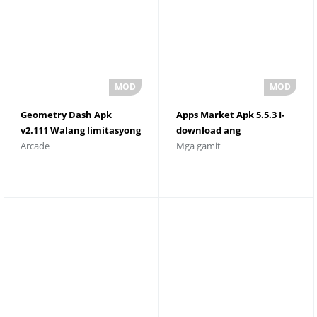
Geometry Dash Apk
Apps Market Apk 5.5.3 I-
v2.111 Walang limitasyong
download ang
Arcade
Mga gamit
Lahat
Pinakabagong Bersyon