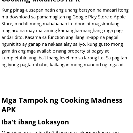
Kung pinag-uusapan natin ang unang bersyon na maaari itong
ma-download sa pamamagitan ng Google Play Store o Apple
Store, madali mong mahahanap ito doon at magsimulang
maglaro na may maraming kamangha-manghang mga pag-
andar dito. Kasama sa function ang ilang in-app na pagbili
ngunit ito ay ganap na nakasalalay sa iyo. kung gusto mong
gamitin ang mga available nang property at bagay at
kumpletuhin ang iba't ibang level mo sa larong ito. Sa pagitan
ng iyong pagtatrabaho, kailangan mong manood ng mga ad.
Mga Tampok ng Cooking Madness
APK
Iba't ibang Lokasyon
Mayroong maraming iba't ibang mga lokasyon kung saan