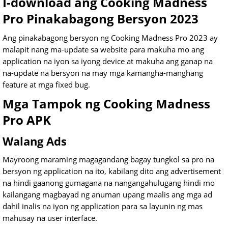
I-download ang Cooking Madness
Pro Pinakabagong Bersyon 2023
Ang pinakabagong bersyon ng Cooking Madness Pro 2023 ay
malapit nang ma-update sa website para makuha mo ang
application na iyon sa iyong device at makuha ang ganap na
na-update na bersyon na may mga kamangha-manghang
feature at mga fixed bug.
Mga Tampok ng Cooking Madness
Pro APK
Walang Ads
Mayroong maraming magagandang bagay tungkol sa pro na
bersyon ng application na ito, kabilang dito ang advertisement
na hindi gaanong gumagana na nangangahulugang hindi mo
kailangang magbayad ng anuman upang maalis ang mga ad
dahil inalis na iyon ng application para sa layunin ng mas
mahusay na user interface.