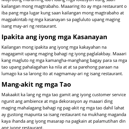
kailangan mong magtrabaho. Maaaring ito ay mga restaurant o
iba pang mga lugar kung saan kailangan mong magtrabaho at
magpakintab ng mga kasanayan sa pagluluto upang maging
isang may-ari ng restaurant.
Ipakita ang iyong mga Kasanayan
Kailangan mong ipakita ang iyong mga kakayahan na
magagamit upang maging bahagi ng iyong paglalakbay. Maaari
kang magluto ng mga kamangha-manghang bagay para sa mga
tao upang pahalagahan ka nila at at sa parehong paraan na
lumago ka sa larong ito at nagmamay-ari ng isang restaurant.
Mang-akit ng mga Tao
Makaakit ka lang ng mga tao gamit ang iyong customer service
ngunit ang ambience at mga dekorasyon ay maaari ding
maging mahalagang bahagi ng pag-akit ng mga tao dahil lahat
ay gustong mapunta sa isang restaurant na mukhang maganda
kaya ihanda ang iyong masarap na pagkain at palamutihan din
ang iyong restaurant.