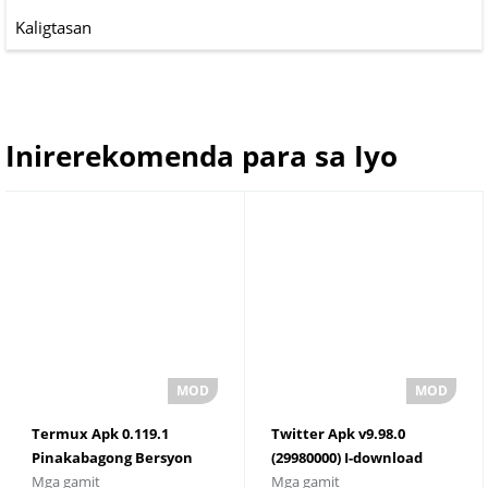
Kaligtasan
Inirerekomenda para sa Iyo
Termux Apk 0.119.1
Twitter Apk v9.98.0
Pinakabagong Bersyon
(29980000) I-download
Mga gamit
Mga gamit
Download
Para sa Android