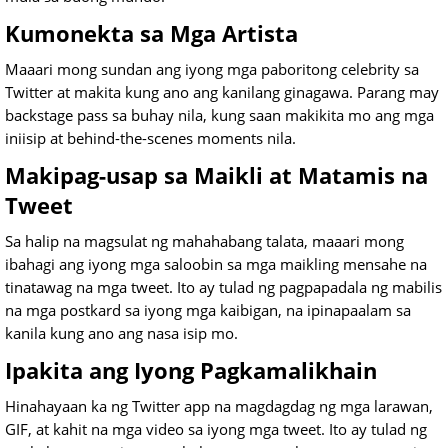
Kumonekta sa Mga Artista
Maaari mong sundan ang iyong mga paboritong celebrity sa
Twitter at makita kung ano ang kanilang ginagawa. Parang may
backstage pass sa buhay nila, kung saan makikita mo ang mga
iniisip at behind-the-scenes moments nila.
Makipag-usap sa Maikli at Matamis na
Tweet
Sa halip na magsulat ng mahahabang talata, maaari mong
ibahagi ang iyong mga saloobin sa mga maikling mensahe na
tinatawag na mga tweet. Ito ay tulad ng pagpapadala ng mabilis
na mga postkard sa iyong mga kaibigan, na ipinapaalam sa
kanila kung ano ang nasa isip mo.
Ipakita ang Iyong Pagkamalikhain
Hinahayaan ka ng Twitter app na magdagdag ng mga larawan,
GIF, at kahit na mga video sa iyong mga tweet. Ito ay tulad ng