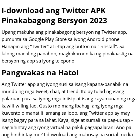
I-download ang Twitter APK
Pinakabagong Bersyon 2023
Upang makuha ang pinakabagong bersyon ng Twitter app,
pumunta sa Google Play Store sa iyong Android phone.
Hanapin ang "Twitter" at i-tap ang button na "I-install". Sa
lalong madaling panahon, magkakaroon ka ng pinakaastig na
bersyon ng app sa iyong telepono!
Pangwakas na Hatol
Ang Twitter app ang iyong susi sa isang kapana-panabik na
mundo ng mga tweet, chat, at trend. Ito ay tulad ng isang
palaruan para sa iyong mga iniisip at isang kayamanan ng mga
kawili-wiling tao. Gusto mo mang ibahagi ang iyong mga
kuwento o manatili lamang sa loop, ang Twitter app ay may
isang bagay para sa lahat. Kaya, sige at sumali sa pag-uusap -
naghihintay ang iyong virtual na pakikipagsapalaran! Ano pa
ang hinihintay mo? I-download ang mahusay na social media