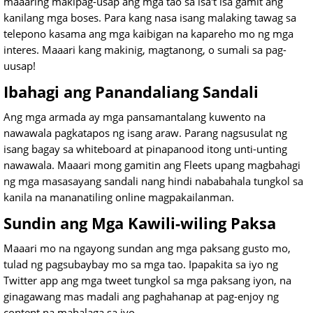
maaaring makipag-usap ang mga tao sa isa't isa gamit ang
kanilang mga boses. Para kang nasa isang malaking tawag sa
telepono kasama ang mga kaibigan na kapareho mo ng mga
interes. Maaari kang makinig, magtanong, o sumali sa pag-
uusap!
Ibahagi ang Panandaliang Sandali
Ang mga armada ay mga pansamantalang kuwento na
nawawala pagkatapos ng isang araw. Parang nagsusulat ng
isang bagay sa whiteboard at pinapanood itong unti-unting
nawawala. Maaari mong gamitin ang Fleets upang magbahagi
ng mga masasayang sandali nang hindi nababahala tungkol sa
kanila na mananatiling online magpakailanman.
Sundin ang Mga Kawili-wiling Paksa
Maaari mo na ngayong sundan ang mga paksang gusto mo,
tulad ng pagsubaybay mo sa mga tao. Ipapakita sa iyo ng
Twitter app ang mga tweet tungkol sa mga paksang iyon, na
ginagawang mas madali ang paghahanap at pag-enjoy ng
content na mahalaga sa iyo.