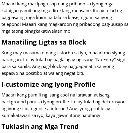
Maaari kang makipag-usap nang pribado sa iyong mga
kaibigan gamit ang mga direktang mensahe. Ito ay tulad ng
pagpasa ng mga lihim na tala sa klase, ngunit sa iyong
telepono! Maaari kang magkaroon ng pribadong pag-uusap sa
mga taong pinagkakatiwalaan mo.
Manatiling Ligtas sa Block
Kung may masama o nang-iistorbo sa iyo, maaari mo siyang
harangan. Ito ay tulad ng paglalagay ng isang "No Entry" sign
para sa kanila. Ang pag-block ay nagpapanatili sa iyong
espasyo na positibo at walang negatibiti.
I-customize ang Iyong Profile
Maaari kang pumili ng isang cool na larawan at isang
background para sa iyong profile. Ito ay tulad ng dekorasyon
ng iyong silid, ngunit sa internet! Ang iyong profile ay
kumakatawan sa iyo, kaya gawin itong natatangi.
Tuklasin ang Mga Trend