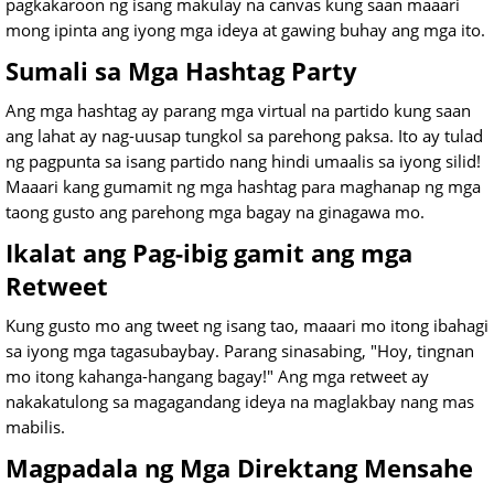
pagkakaroon ng isang makulay na canvas kung saan maaari
mong ipinta ang iyong mga ideya at gawing buhay ang mga ito.
Sumali sa Mga Hashtag Party
Ang mga hashtag ay parang mga virtual na partido kung saan
ang lahat ay nag-uusap tungkol sa parehong paksa. Ito ay tulad
ng pagpunta sa isang partido nang hindi umaalis sa iyong silid!
Maaari kang gumamit ng mga hashtag para maghanap ng mga
taong gusto ang parehong mga bagay na ginagawa mo.
Ikalat ang Pag-ibig gamit ang mga
Retweet
Kung gusto mo ang tweet ng isang tao, maaari mo itong ibahagi
sa iyong mga tagasubaybay. Parang sinasabing, "Hoy, tingnan
mo itong kahanga-hangang bagay!" Ang mga retweet ay
nakakatulong sa magagandang ideya na maglakbay nang mas
mabilis.
Magpadala ng Mga Direktang Mensahe