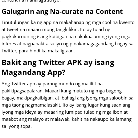
Galugarin ang Na-curate na Content
Tinutulungan ka ng app na makahanap ng mga cool na kwento
at tweet na maaari mong tangkilikin. Ito ay tulad ng
pagkakaroon ng isang kaibigan na nakakaalam ng iyong mga
interes at nagpapakita sa iyo ng pinakamagagandang bagay sa
Twitter, para hindi ka makaligtaan.
Bakit ang Twitter APK ay isang
Magandang App?
Ang Twitter app ay parang mundo ng maliliit na
pakikipagsapalaran. Maaari kang matuto ng mga bagong
bagay, makipagkaibigan, at ibahagi ang iyong mga saloobin sa
mga taong nagmamalasakit. Ito ay isang lugar kung saan ang
iyong mga ideya ay maaaring lumipad tulad ng mga ibon at
maabot ang malayo at malawak, kahit na nakaupo ka lamang
sa iyong sopa.