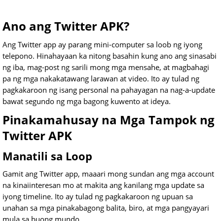
Ano ang Twitter APK?
Ang Twitter app ay parang mini-computer sa loob ng iyong
telepono. Hinahayaan ka nitong basahin kung ano ang sinasabi
ng iba, mag-post ng sarili mong mga mensahe, at magbahagi
pa ng mga nakakatawang larawan at video. Ito ay tulad ng
pagkakaroon ng isang personal na pahayagan na nag-a-update
bawat segundo ng mga bagong kuwento at ideya.
Pinakamahusay na Mga Tampok ng
Twitter APK
Manatili sa Loop
Gamit ang Twitter app, maaari mong sundan ang mga account
na kinaiinteresan mo at makita ang kanilang mga update sa
iyong timeline. Ito ay tulad ng pagkakaroon ng upuan sa
unahan sa mga pinakabagong balita, biro, at mga pangyayari
mula sa buong mundo.