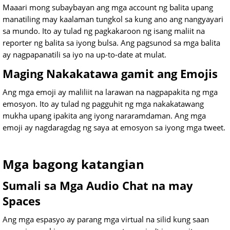
Maaari mong subaybayan ang mga account ng balita upang
manatiling may kaalaman tungkol sa kung ano ang nangyayari
sa mundo. Ito ay tulad ng pagkakaroon ng isang maliit na
reporter ng balita sa iyong bulsa. Ang pagsunod sa mga balita
ay nagpapanatili sa iyo na up-to-date at mulat.
Maging Nakakatawa gamit ang Emojis
Ang mga emoji ay maliliit na larawan na nagpapakita ng mga
emosyon. Ito ay tulad ng pagguhit ng mga nakakatawang
mukha upang ipakita ang iyong nararamdaman. Ang mga
emoji ay nagdaragdag ng saya at emosyon sa iyong mga tweet.
Mga bagong katangian
Sumali sa Mga Audio Chat na may
Spaces
Ang mga espasyo ay parang mga virtual na silid kung saan