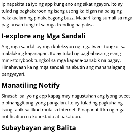
Ipinapakita sa iyo ng app kung ano ang sikat ngayon. Ito ay
tulad ng pagkakaroon ng isang usong kaibigan na palaging
nakakaalam ng pinakabagong buzz. Maaari kang sumali sa mga
pag-uusap tungkol sa mga trending na paksa.
I-explore ang Mga Sandali
Ang mga sandali ay mga koleksyon ng mga tweet tungkol sa
malalaking kaganapan. Ito ay tulad ng pagbabasa ng isang
mini-storybook tungkol sa mga kapana-panabik na bagay.
Hinahayaan ka ng mga sandali na abutin ang mahahalagang
pangyayari.
Manatiling Notify
Sinasabi sa iyo ng app kapag may nagustuhan ang iyong tweet
o binanggit ang iyong pangalan. Ito ay tulad ng pagkuha ng
isang tapik sa likod mula sa internet. Pinapanatili ka ng mga
notification na konektado at nakatuon.
Subaybayan ang Balita