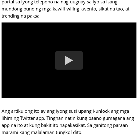
portal sa iyong telepono na nag-uugnay sa iyo sa isang
mundong puno ng mga kawili-wiling kwento, sikat na tao, at
trending na paksa.
Ang artikulong ito ay ang iyong susi upang i-unlock ang mga
lihim ng Twitter app. Tingnan natin kung paano gumagana ang
app na ito at kung bakit ito napakasikat. Sa ganitong paraan
marami kang malalaman tungkol dito.