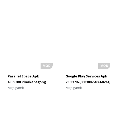
Parallel Space Apk
Google Play Services Apk
4.0.9380 Pinakabagong
23.23.16 (000300-540660214)
Mga gamit
Mga gamit
Bersyon
(232316000) I-download
ang Pinakabagong
Bersyon