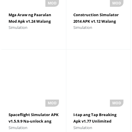
Mga Araw ng Paaralan
Construction Simulator
Mod Apk v1.24 Walang
2014 APK v1.12 Walang
Simulation
Simulation
limitasyong Pera
limitasyong Pera
Spaceflight Simulator APK
I-tap ang Tap Breaking
v1.5.9.9 Na-unlock ang
Apk v1.77 Unlimited
Simulation
Simulation
Lahat ng Bahagi
Money