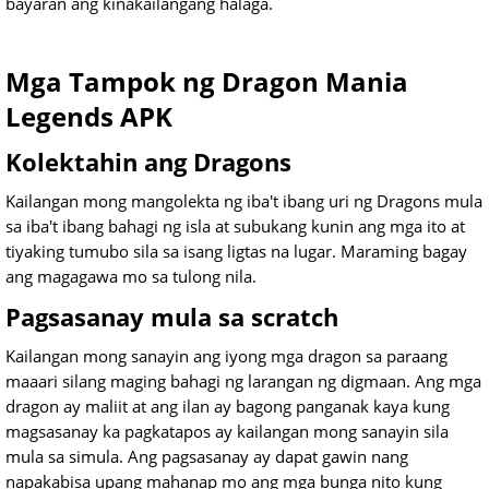
bayaran ang kinakailangang halaga.
Mga Tampok ng Dragon Mania
Legends APK
Kolektahin ang Dragons
Kailangan mong mangolekta ng iba't ibang uri ng Dragons mula
sa iba't ibang bahagi ng isla at subukang kunin ang mga ito at
tiyaking tumubo sila sa isang ligtas na lugar. Maraming bagay
ang magagawa mo sa tulong nila.
Pagsasanay mula sa scratch
Kailangan mong sanayin ang iyong mga dragon sa paraang
maaari silang maging bahagi ng larangan ng digmaan. Ang mga
dragon ay maliit at ang ilan ay bagong panganak kaya kung
magsasanay ka pagkatapos ay kailangan mong sanayin sila
mula sa simula. Ang pagsasanay ay dapat gawin nang
napakabisa upang mahanap mo ang mga bunga nito kung