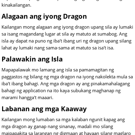
kinakailangan.
Alagaan ang iyong Dragon
Kailangan mong alagaan ang iyong dragon upang sila ay lumaki
sa isang magandang lugar at sila ay matuto at sumabog. Ang
isla ay dapat na puno ng iba't ibang uri ng dragon upang silang
lahat ay lumaki nang sama-sama at matuto sa isa't isa.
Palawakin ang Isla
Mapapalawak mo lamang ang isla sa pamamagitan ng
paggastos ng bilang ng mga dragon na iyong nakolekta mula sa
iba't ibang bahagi. Ang mga dragon ay ang pinakamahalagang
bahagi ng application na ito kaya subukang maghanap ng
marami hangga't maaari.
Labanan ang mga Kaaway
Kailangan mong lumaban sa mga kalaban ngunit kapag ang
mga dragon ay ganap nang sinanay, madali mo silang
maipapakita sa larangan ng digmaan at hayaan silang maglaro