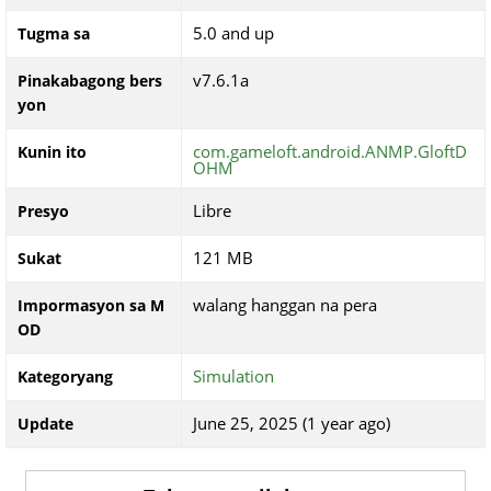
5.0 and up
Tugma sa
v7.6.1a
Pinakabagong bers
yon
com.gameloft.android.ANMP.GloftD
Kunin ito
OHM
Libre
Presyo
121 MB
Sukat
walang hanggan na pera
Impormasyon sa M
OD
Simulation
Kategoryang
June 25, 2025 (1 year ago)
Update