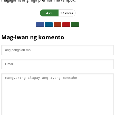
magagamit ang mga premium na tampok.
4.79
52 votes
Mag-iwan ng komento