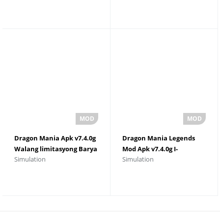
Dragon Mania Apk v7.4.0g
Dragon Mania Legends
Walang limitasyong Barya
Mod Apk v7.4.0g I-
Simulation
Simulation
At Diamante
download ang Walang
limitasyong Pera