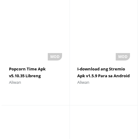
Popcorn Time Apk
I-download ang Stremio
v5.10.35 Libreng
Apk v1.5.9 Para sa Android
Aliwan
Aliwan
Download