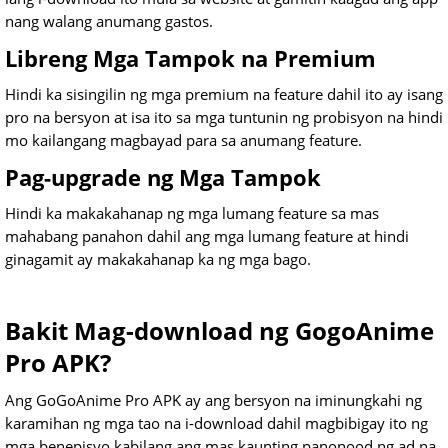
nang walang anumang gastos.
Libreng Mga Tampok na Premium
Hindi ka sisingilin ng mga premium na feature dahil ito ay isang
pro na bersyon at isa ito sa mga tuntunin ng probisyon na hindi
mo kailangang magbayad para sa anumang feature.
Pag-upgrade ng Mga Tampok
Hindi ka makakahanap ng mga lumang feature sa mas
mahabang panahon dahil ang mga lumang feature at hindi
ginagamit ay makakahanap ka ng mga bago.
Bakit Mag-download ng GogoAnime
Pro APK?
Ang GoGoAnime Pro APK ay ang bersyon na iminungkahi ng
karamihan ng mga tao na i-download dahil magbibigay ito ng
mga benepisyo kabilang ang mas kaunting panonood ng ad na