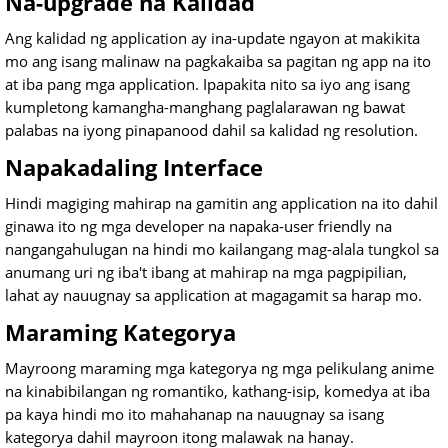
Na-upgrade na Kalidad
Ang kalidad ng application ay ina-update ngayon at makikita
mo ang isang malinaw na pagkakaiba sa pagitan ng app na ito
at iba pang mga application. Ipapakita nito sa iyo ang isang
kumpletong kamangha-manghang paglalarawan ng bawat
palabas na iyong pinapanood dahil sa kalidad ng resolution.
Napakadaling Interface
Hindi magiging mahirap na gamitin ang application na ito dahil
ginawa ito ng mga developer na napaka-user friendly na
nangangahulugan na hindi mo kailangang mag-alala tungkol sa
anumang uri ng iba't ibang at mahirap na mga pagpipilian,
lahat ay nauugnay sa application at magagamit sa harap mo.
Maraming Kategorya
Mayroong maraming mga kategorya ng mga pelikulang anime
na kinabibilangan ng romantiko, kathang-isip, komedya at iba
pa kaya hindi mo ito mahahanap na nauugnay sa isang
kategorya dahil mayroon itong malawak na hanay.