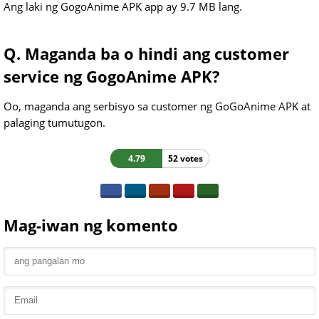
Ang laki ng GogoAnime APK app ay 9.7 MB lang.
Q. Maganda ba o hindi ang customer
service ng GogoAnime APK?
Oo, maganda ang serbisyo sa customer ng GoGoAnime APK at
palaging tumutugon.
4.79
52 votes
Mag-iwan ng komento