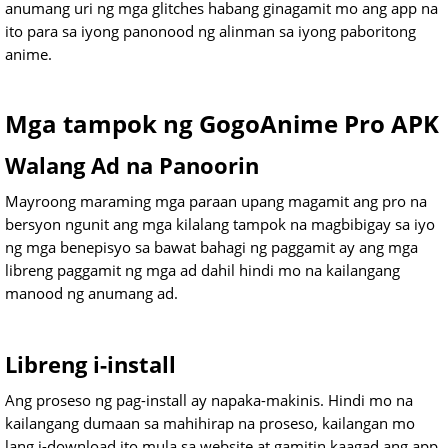
anumang uri ng mga glitches habang ginagamit mo ang app na
ito para sa iyong panonood ng alinman sa iyong paboritong
anime.
Mga tampok ng GogoAnime Pro APK
Walang Ad na Panoorin
Mayroong maraming mga paraan upang magamit ang pro na
bersyon ngunit ang mga kilalang tampok na magbibigay sa iyo
ng mga benepisyo sa bawat bahagi ng paggamit ay ang mga
libreng paggamit ng mga ad dahil hindi mo na kailangang
manood ng anumang ad.
Libreng i-install
Ang proseso ng pag-install ay napaka-makinis. Hindi mo na
kailangang dumaan sa mahihirap na proseso, kailangan mo
lang i-download ito mula sa website at gamitin kaagad ang app