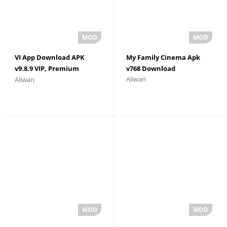
VI App Download APK
My Family Cinema Apk
v9.8.9 VIP, Premium
v768 Download
Aliwan
Aliwan
Unlocked