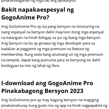
pinahahalagahan ng mga tao ang aplikasyon.
Bakit napakaespesyal ng
GogoAnime Pro?
Ang GoGoAnime Pro ay isa pang bersyon na itinuturing na
isang espesyal na bersyon dahil mayroon itong mga espesyal
na katangian na hindi ibibigay sa iyo ng ibang mga bersyon.
Ang bersyon na ito ay ginawa ng mga developer para sa
kadalian at paggamit ng mga premium na feature ng
membership. Kung wala kang anumang uri ng mga premium
na tampok, dapat kang pumunta para sa bersyong ito dahil
binibigyan ka nito ng lahat ng libre.
I-download ang GogoAnime Pro
Pinakabagong Bersyon 2023
Ang GoGoAnime pro ay may bagong bersyon na magiging
pinakamahusay kung gusto mo ng app na hindi nagpapakita ng