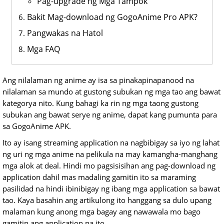
Pag-upgrade ng Mga Tampok
Bakit Mag-download ng GogoAnime Pro APK?
Pangwakas na Hatol
Mga FAQ
Ang nilalaman ng anime ay isa sa pinakapinapanood na
nilalaman sa mundo at gustong subukan ng mga tao ang bawat
kategorya nito. Kung bahagi ka rin ng mga taong gustong
subukan ang bawat serye ng anime, dapat kang pumunta para
sa GogoAnime APK.
Ito ay isang streaming application na nagbibigay sa iyo ng lahat
ng uri ng mga anime na pelikula na may kamangha-manghang
mga alok at deal. Hindi mo pagsisisihan ang pag-download ng
application dahil mas madaling gamitin ito sa maraming
pasilidad na hindi ibinibigay ng ibang mga application sa bawat
tao. Kaya basahin ang artikulong ito hanggang sa dulo upang
malaman kung anong mga bagay ang nawawala mo bago
gamitin ang application na ito.