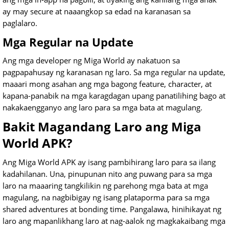
ay may secure at naaangkop sa edad na karanasan sa
paglalaro.
Mga Regular na Update
Ang mga developer ng Miga World ay nakatuon sa
pagpapahusay ng karanasan ng laro. Sa mga regular na update,
maaari mong asahan ang mga bagong feature, character, at
kapana-panabik na mga karagdagan upang panatilihing bago at
nakakaengganyo ang laro para sa mga bata at magulang.
Bakit Magandang Laro ang Miga
World APK?
Ang Miga World APK ay isang pambihirang laro para sa ilang
kadahilanan. Una, pinupunan nito ang puwang para sa mga
laro na maaaring tangkilikin ng parehong mga bata at mga
magulang, na nagbibigay ng isang plataporma para sa mga
shared adventures at bonding time. Pangalawa, hinihikayat ng
laro ang mapanlikhang laro at nag-aalok ng magkakaibang mga