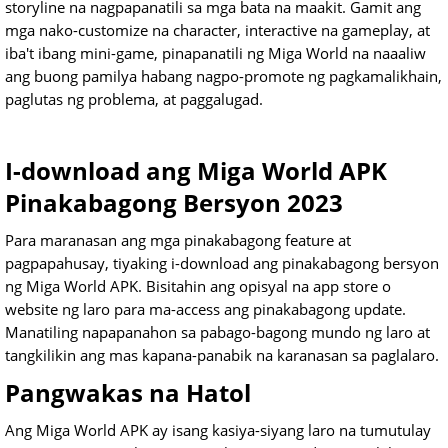
storyline na nagpapanatili sa mga bata na maakit. Gamit ang
mga nako-customize na character, interactive na gameplay, at
iba't ibang mini-game, pinapanatili ng Miga World na naaaliw
ang buong pamilya habang nagpo-promote ng pagkamalikhain,
paglutas ng problema, at paggalugad.
I-download ang Miga World APK
Pinakabagong Bersyon 2023
Para maranasan ang mga pinakabagong feature at
pagpapahusay, tiyaking i-download ang pinakabagong bersyon
ng Miga World APK. Bisitahin ang opisyal na app store o
website ng laro para ma-access ang pinakabagong update.
Manatiling napapanahon sa pabago-bagong mundo ng laro at
tangkilikin ang mas kapana-panabik na karanasan sa paglalaro.
Pangwakas na Hatol
Ang Miga World APK ay isang kasiya-siyang laro na tumutulay