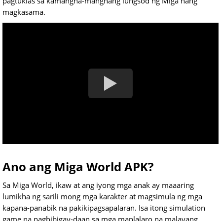
pagtuklas sa kamangha-manghang lungsod ng Miga nang
magkasama.
Ano ang Miga World APK?
Sa Miga World, ikaw at ang iyong mga anak ay maaaring
lumikha ng sarili mong mga karakter at magsimula ng mga
kapana-panabik na pakikipagsapalaran. Isa itong simulation
game na nagbibigay-daan sa mga manlalaro na malayang