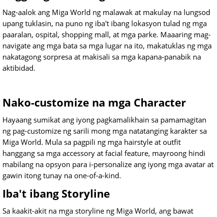
Nag-aalok ang Miga World ng malawak at makulay na lungsod
upang tuklasin, na puno ng iba't ibang lokasyon tulad ng mga
paaralan, ospital, shopping mall, at mga parke. Maaaring mag-
navigate ang mga bata sa mga lugar na ito, makatuklas ng mga
nakatagong sorpresa at makisali sa mga kapana-panabik na
aktibidad.
Nako-customize na mga Character
Hayaang sumikat ang iyong pagkamalikhain sa pamamagitan
ng pag-customize ng sarili mong mga natatanging karakter sa
Miga World. Mula sa pagpili ng mga hairstyle at outfit
hanggang sa mga accessory at facial feature, mayroong hindi
mabilang na opsyon para i-personalize ang iyong mga avatar at
gawin itong tunay na one-of-a-kind.
Iba't ibang Storyline
Sa kaakit-akit na mga storyline ng Miga World, ang bawat