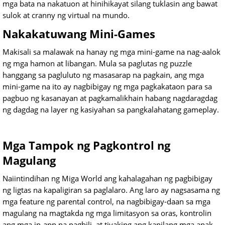
mga bata na nakatuon at hinihikayat silang tuklasin ang bawat
sulok at cranny ng virtual na mundo.
Nakakatuwang Mini-Games
Makisali sa malawak na hanay ng mga mini-game na nag-aalok
ng mga hamon at libangan. Mula sa paglutas ng puzzle
hanggang sa pagluluto ng masasarap na pagkain, ang mga
mini-game na ito ay nagbibigay ng mga pagkakataon para sa
pagbuo ng kasanayan at pagkamalikhain habang nagdaragdag
ng dagdag na layer ng kasiyahan sa pangkalahatang gameplay.
Mga Tampok ng Pagkontrol ng
Magulang
Naiintindihan ng Miga World ang kahalagahan ng pagbibigay
ng ligtas na kapaligiran sa paglalaro. Ang laro ay nagsasama ng
mga feature ng parental control, na nagbibigay-daan sa mga
magulang na magtakda ng mga limitasyon sa oras, kontrolin
ang mga in-app na pagbili, at tiyaking ang kanilang mga anak