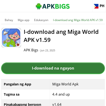
PH
Bahay
Mga app
Edukasyon
I-download ang Miga World APK v1.59
I-download ang Miga World
APK v1.59
APK Bigs
- Jun 23, 2025
I-download na ngayon
Miga World Apk
Pangalan ng App
4.4 and up
Tugma sa
v1.64
Pinakabagong bersyon