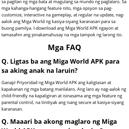
sa pagitan ng mga bata at magulang sa mundo ng paglalaro. Sa
mga kahanga-hangang feature nito, mga opsyon sa pag-
customize, interactive na gameplay, at regular na update, nag-
aalok ang Miga World ng kasiya-siyang karanasan para sa
buong pamilya. I-download ang Miga World APK ngayon at
tamasahin ang pinakamahusay na mga tampok ng larong ito.
Mga FAQ
Q. Ligtas ba ang Miga World APK para
sa aking anak na laruin?
Ganap! Priyoridad ng Miga World APK ang kaligtasan at
kapakanan ng mga batang manlalaro. Ang laro ay nag-aalok ng
child-friendly na kapaligiran at isinasama ang mga feature ng
parental control, na tinitiyak ang isang secure at kasiya-siyang
karanasan.
Q. Maaari ba akong maglaro ng Miga