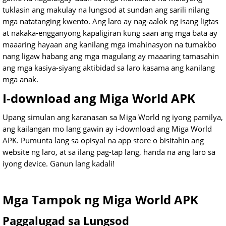
tuklasin ang makulay na lungsod at sundan ang sarili nilang
mga natatanging kwento. Ang laro ay nag-aalok ng isang ligtas
at nakaka-engganyong kapaligiran kung saan ang mga bata ay
maaaring hayaan ang kanilang mga imahinasyon na tumakbo
nang ligaw habang ang mga magulang ay maaaring tamasahin
ang mga kasiya-siyang aktibidad sa laro kasama ang kanilang
mga anak.
I-download ang Miga World APK
Upang simulan ang karanasan sa Miga World ng iyong pamilya,
ang kailangan mo lang gawin ay i-download ang Miga World
APK. Pumunta lang sa opisyal na app store o bisitahin ang
website ng laro, at sa ilang pag-tap lang, handa na ang laro sa
iyong device. Ganun lang kadali!
Mga Tampok ng Miga World APK
Paggalugad sa Lungsod