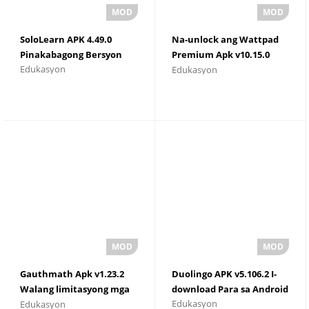
SoloLearn APK 4.49.0
Na-unlock ang Wattpad
Pinakabagong Bersyon
Premium Apk v10.15.0
Edukasyon
Edukasyon
Premium
Gauthmath Apk v1.23.2
Duolingo APK v5.106.2 I-
Walang limitasyong mga
download Para sa Android
Edukasyon
Edukasyon
Ticket