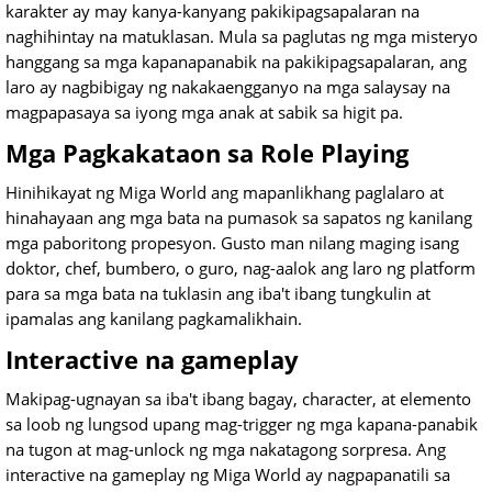
karakter ay may kanya-kanyang pakikipagsapalaran na
naghihintay na matuklasan. Mula sa paglutas ng mga misteryo
hanggang sa mga kapanapanabik na pakikipagsapalaran, ang
laro ay nagbibigay ng nakakaengganyo na mga salaysay na
magpapasaya sa iyong mga anak at sabik sa higit pa.
Mga Pagkakataon sa Role Playing
Hinihikayat ng Miga World ang mapanlikhang paglalaro at
hinahayaan ang mga bata na pumasok sa sapatos ng kanilang
mga paboritong propesyon. Gusto man nilang maging isang
doktor, chef, bumbero, o guro, nag-aalok ang laro ng platform
para sa mga bata na tuklasin ang iba't ibang tungkulin at
ipamalas ang kanilang pagkamalikhain.
Interactive na gameplay
Makipag-ugnayan sa iba't ibang bagay, character, at elemento
sa loob ng lungsod upang mag-trigger ng mga kapana-panabik
na tugon at mag-unlock ng mga nakatagong sorpresa. Ang
interactive na gameplay ng Miga World ay nagpapanatili sa