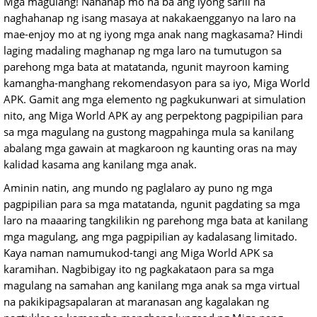
Mga magulang! Nahanap mo na ba ang iyong sarili na
naghahanap ng isang masaya at nakakaengganyo na laro na
mae-enjoy mo at ng iyong mga anak nang magkasama? Hindi
laging madaling maghanap ng mga laro na tumutugon sa
parehong mga bata at matatanda, ngunit mayroon kaming
kamangha-manghang rekomendasyon para sa iyo, Miga World
APK. Gamit ang mga elemento ng pagkukunwari at simulation
nito, ang Miga World APK ay ang perpektong pagpipilian para
sa mga magulang na gustong magpahinga mula sa kanilang
abalang mga gawain at magkaroon ng kaunting oras na may
kalidad kasama ang kanilang mga anak.
Aminin natin, ang mundo ng paglalaro ay puno ng mga
pagpipilian para sa mga matatanda, ngunit pagdating sa mga
laro na maaaring tangkilikin ng parehong mga bata at kanilang
mga magulang, ang mga pagpipilian ay kadalasang limitado.
Kaya naman namumukod-tangi ang Miga World APK sa
karamihan. Nagbibigay ito ng pagkakataon para sa mga
magulang na samahan ang kanilang mga anak sa mga virtual
na pakikipagsapalaran at maranasan ang kagalakan ng