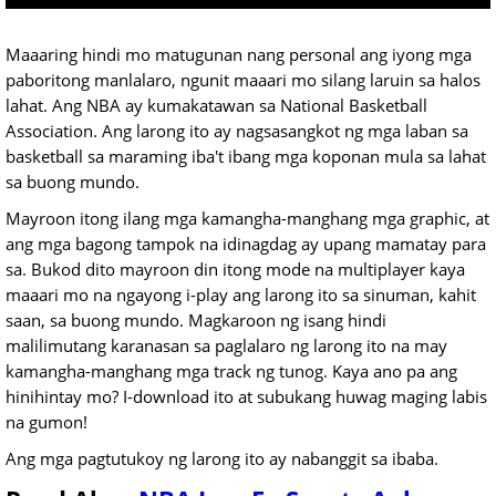
Maaaring hindi mo matugunan nang personal ang iyong mga
paboritong manlalaro, ngunit maaari mo silang laruin sa halos
lahat. Ang NBA ay kumakatawan sa National Basketball
Association. Ang larong ito ay nagsasangkot ng mga laban sa
basketball sa maraming iba't ibang mga koponan mula sa lahat
sa buong mundo.
Mayroon itong ilang mga kamangha-manghang mga graphic, at
ang mga bagong tampok na idinagdag ay upang mamatay para
sa. Bukod dito mayroon din itong mode na multiplayer kaya
maaari mo na ngayong i-play ang larong ito sa sinuman, kahit
saan, sa buong mundo. Magkaroon ng isang hindi
malilimutang karanasan sa paglalaro ng larong ito na may
kamangha-manghang mga track ng tunog. Kaya ano pa ang
hinihintay mo? I-download ito at subukang huwag maging labis
na gumon!
Ang mga pagtutukoy ng larong ito ay nabanggit sa ibaba.