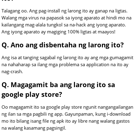
Talagang oo. Ang pag-install ng larong ito ay ganap na ligtas.
Walang mga virus na papasok sa iyong aparato at hindi mo na
kailangang mag-alala tungkol sa na-hack ang iyong aparato.
Ang iyong aparato ay magiging 100% ligtas at maayos!
Q. Ano ang disbentaha ng larong ito?
Ang isa at tanging sagabal ng larong ito ay ang mga gumagamit
na nahaharap sa ilang mga problema sa application na ito ay
nag-crash.
Q. Magagamit ba ang larong ito sa
google play store?
Oo magagamit ito sa google play store ngunit nangangailangan
ng ilan sa mga pagbili ng app. Gayunpaman, kung i-download
mo ito bilang isang file ng apk ito ay libre nang walang gastos
na walang kasamang pagsingil.