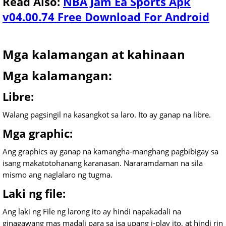
Read Also
:
NBA Jam Ea Sports Apk
v04.00.74 Free Download For Android
Mga kalamangan at kahinaan
Mga kalamangan:
Libre:
Walang pagsingil na kasangkot sa laro. Ito ay ganap na libre.
Mga graphic:
Ang graphics ay ganap na kamangha-manghang pagbibigay sa
isang makatotohanang karanasan. Nararamdaman na sila
mismo ang naglalaro ng tugma.
Laki ng file:
Ang laki ng File ng larong ito ay hindi napakadali na
ginagawang mas madali para sa isa upang i-play ito, at hindi rin