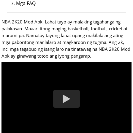
Mga FAQ
NBA 2K20 Mod Apk: Lahat tayo ay malaking tagahanga ng
palakasan. Maaari itong maging basketball, football, cricket at
marami pa. Namatay tayong lahat upang makilala ang ating
mga paboritong manlalaro at magkaroon ng tugma. Ang 2k,
inc, mga tagabuo ng isang laro na tinatawag na NBA 2K20 Mod
Apk ay ginawang totoo ang iyong pangarap.