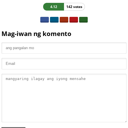
4.12
142 votes
Mag-iwan ng komento