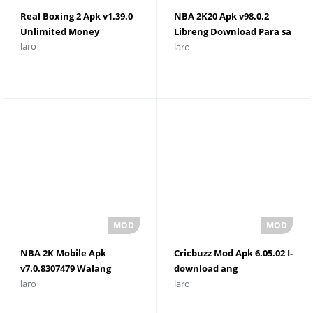
Real Boxing 2 Apk v1.39.0
NBA 2K20 Apk v98.0.2
Unlimited Money
Libreng Download Para sa
laro
laro
Android
NBA 2K Mobile Apk
Cricbuzz Mod Apk 6.05.02 I-
v7.0.8307479 Walang
download ang
laro
laro
limitasyong Pera
Pinakabagong Bersyon