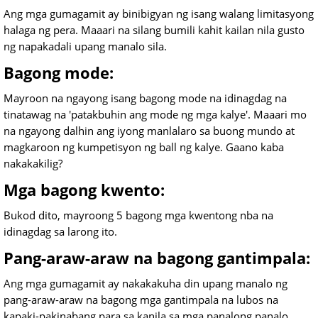
Ang mga gumagamit ay binibigyan ng isang walang limitasyong
halaga ng pera. Maaari na silang bumili kahit kailan nila gusto
ng napakadali upang manalo sila.
Bagong mode:
Mayroon na ngayong isang bagong mode na idinagdag na
tinatawag na 'patakbuhin ang mode ng mga kalye'. Maaari mo
na ngayong dalhin ang iyong manlalaro sa buong mundo at
magkaroon ng kumpetisyon ng ball ng kalye. Gaano kaba
nakakakilig?
Mga bagong kwento:
Bukod dito, mayroong 5 bagong mga kwentong nba na
idinagdag sa larong ito.
Pang-araw-araw na bagong gantimpala:
Ang mga gumagamit ay nakakakuha din upang manalo ng
pang-araw-araw na bagong mga gantimpala na lubos na
kapaki-pakinabang para sa kanila sa mga panalong panalo.