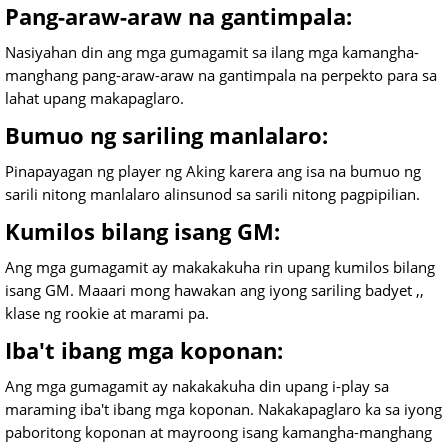
Pang-araw-araw na gantimpala:
Nasiyahan din ang mga gumagamit sa ilang mga kamangha-
manghang pang-araw-araw na gantimpala na perpekto para sa
lahat upang makapaglaro.
Bumuo ng sariling manlalaro:
Pinapayagan ng player ng Aking karera ang isa na bumuo ng
sarili nitong manlalaro alinsunod sa sarili nitong pagpipilian.
Kumilos bilang isang GM:
Ang mga gumagamit ay makakakuha rin upang kumilos bilang
isang GM. Maaari mong hawakan ang iyong sariling badyet ,,
klase ng rookie at marami pa.
Iba't ibang mga koponan:
Ang mga gumagamit ay nakakakuha din upang i-play sa
maraming iba't ibang mga koponan. Nakakapaglaro ka sa iyong
paboritong koponan at mayroong isang kamangha-manghang