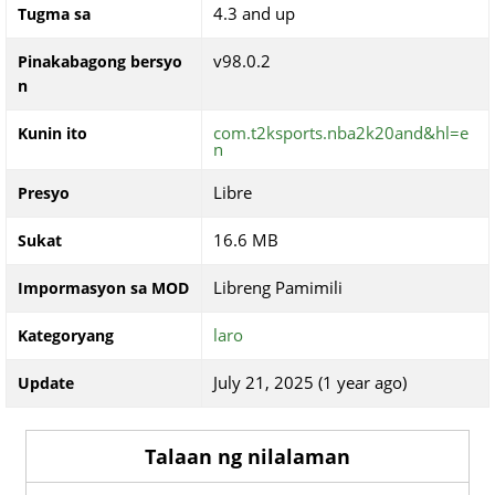
4.3 and up
Tugma sa
v98.0.2
Pinakabagong bersyo
n
com.t2ksports.nba2k20and&hl=e
Kunin ito
n
Libre
Presyo
16.6 MB
Sukat
Libreng Pamimili
Impormasyon sa MOD
laro
Kategoryang
July 21, 2025 (1 year ago)
Update
Talaan ng nilalaman