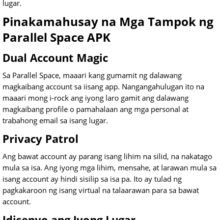
lugar.
Pinakamahusay na Mga Tampok ng
Parallel Space APK
Dual Account Magic
Sa Parallel Space, maaari kang gumamit ng dalawang
magkaibang account sa iisang app. Nangangahulugan ito na
maaari mong i-rock ang iyong laro gamit ang dalawang
magkaibang profile o pamahalaan ang mga personal at
trabahong email sa isang lugar.
Privacy Patrol
Ang bawat account ay parang isang lihim na silid, na nakatago
mula sa isa. Ang iyong mga lihim, mensahe, at larawan mula sa
isang account ay hindi sisilip sa isa pa. Ito ay tulad ng
pagkakaroon ng isang virtual na talaarawan para sa bawat
account.
Idisenyo ang Iyong Lugar