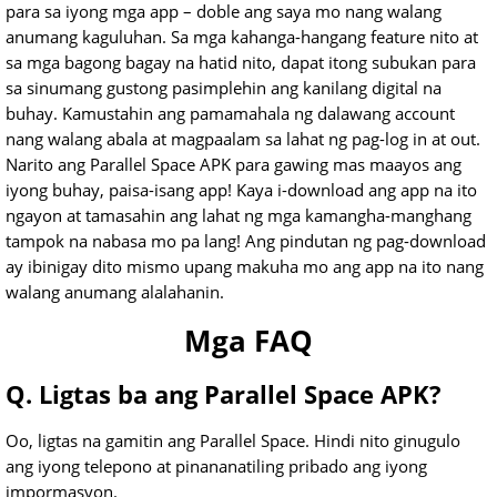
para sa iyong mga app – doble ang saya mo nang walang
anumang kaguluhan. Sa mga kahanga-hangang feature nito at
sa mga bagong bagay na hatid nito, dapat itong subukan para
sa sinumang gustong pasimplehin ang kanilang digital na
buhay. Kamustahin ang pamamahala ng dalawang account
nang walang abala at magpaalam sa lahat ng pag-log in at out.
Narito ang Parallel Space APK para gawing mas maayos ang
iyong buhay, paisa-isang app! Kaya i-download ang app na ito
ngayon at tamasahin ang lahat ng mga kamangha-manghang
tampok na nabasa mo pa lang! Ang pindutan ng pag-download
ay ibinigay dito mismo upang makuha mo ang app na ito nang
walang anumang alalahanin.
Mga FAQ
Q. Ligtas ba ang Parallel Space APK?
Oo, ligtas na gamitin ang Parallel Space. Hindi nito ginugulo
ang iyong telepono at pinananatiling pribado ang iyong
impormasyon.