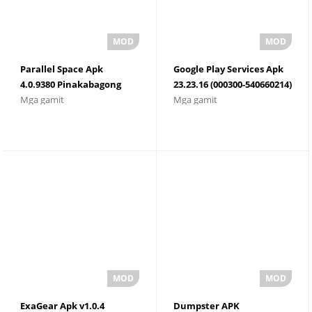
Parallel Space Apk
Google Play Services Apk
4.0.9380 Pinakabagong
23.23.16 (000300-540660214)
Mga gamit
Mga gamit
Bersyon
(232316000) I-download
ang Pinakabagong
Bersyon
ExaGear Apk v1.0.4
Dumpster APK