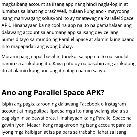
magkaibang account sa iisang app nang hindi nagla-log in at
lumabas sa lahat ng oras? Well, hulaan kung ano - mayroong
isang mahiwagang solusyon! Ito ay tinatawag na Parallel Space
APK. Hinahayaan ka ng cool na app na ito na pamahalaan ang
dalawang account sa anumang app sa isang device lang.
Sumisid tayo sa mundo ng Parallel Space at alamin kung paano
nito mapapadali ang iyong buhay.
Marami pang dapat basahin tungkol sa app na ito na isinulat
namin sa artikulong ito. Kaya patuloy na basahin ang artikulong
ito at alamin kung ano ang itinatago namin sa iyo.
Ano ang Parallel Space APK?
Isipin ang pagkakaroon ng dalawang Facebook o Instagram
account at magpalipat-lipat sa mga ito nang walang abala sa
pag-sign in sa bawat oras. Hinahayaan ka ng Parallel Space na
gawin iyon! Maaari kang magkaroon ng isang account para sa
iyong mga kaibigan at isa pa para sa trabaho, lahat sa isang