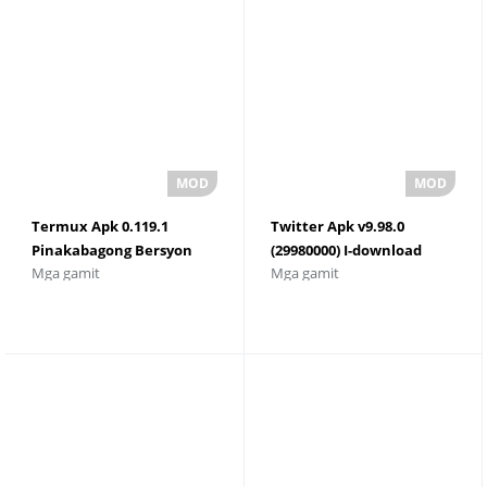
Termux Apk 0.119.1
Twitter Apk v9.98.0
Pinakabagong Bersyon
(29980000) I-download
Mga gamit
Mga gamit
Download
Para sa Android