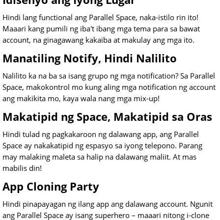
Hindi lang functional ang Parallel Space, naka-istilo rin ito!
Maaari kang pumili ng iba't ibang mga tema para sa bawat
account, na ginagawang kakaiba at makulay ang mga ito.
Manatiling Notify, Hindi Nalilito
Nalilito ka na ba sa isang grupo ng mga notification? Sa Parallel
Space, makokontrol mo kung aling mga notification ng account
ang makikita mo, kaya wala nang mga mix-up!
Makatipid ng Space, Makatipid sa Oras
Hindi tulad ng pagkakaroon ng dalawang app, ang Parallel
Space ay nakakatipid ng espasyo sa iyong telepono. Parang
may malaking maleta sa halip na dalawang maliit. At mas
mabilis din!
App Cloning Party
Hindi pinapayagan ng ilang app ang dalawang account. Ngunit
ang Parallel Space ay isang superhero – maaari nitong i-clone