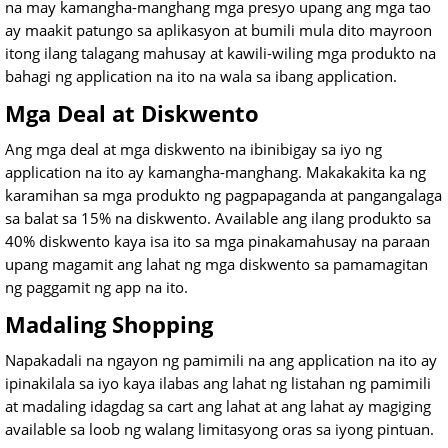
na may kamangha-manghang mga presyo upang ang mga tao
ay maakit patungo sa aplikasyon at bumili mula dito mayroon
itong ilang talagang mahusay at kawili-wiling mga produkto na
bahagi ng application na ito na wala sa ibang application.
Mga Deal at Diskwento
Ang mga deal at mga diskwento na ibinibigay sa iyo ng
application na ito ay kamangha-manghang. Makakakita ka ng
karamihan sa mga produkto ng pagpapaganda at pangangalaga
sa balat sa 15% na diskwento. Available ang ilang produkto sa
40% diskwento kaya isa ito sa mga pinakamahusay na paraan
upang magamit ang lahat ng mga diskwento sa pamamagitan
ng paggamit ng app na ito.
Madaling Shopping
Napakadali na ngayon ng pamimili na ang application na ito ay
ipinakilala sa iyo kaya ilabas ang lahat ng listahan ng pamimili
at madaling idagdag sa cart ang lahat at ang lahat ay magiging
available sa loob ng walang limitasyong oras sa iyong pintuan.