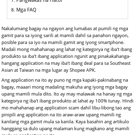
Pangwakas na Hatol
Mga FAQ
Nakalumang bagay na ngayon ang lumabas at pumili ng mga
gamit para sa iyong sarili at mamili dahil sa panahon ngayon,
posible para sa iyo na mamili gamit ang iyong smartphone.
Madali mong mahahanap ang lahat ng kategorya ng iba't ibang
produkto sa iba't ibang application ngunit ang pinakakahanga-
hangang application na may iba't ibang deal para sa Southeast
Asian at Taiwan na mga lugar ay Shopee APK.
Ang application na ito ay puno ng mga kapaki-pakinabang na
bagay, maaari mong madaling makuha ang iyong mga bagay
upang mamili mula dito. Ito ay may malawak na hanay ng mga
kategorya ng iba't ibang produkto at lahat ay 100% tunay. Hindi
mo mahahanap ang application scam dahil libu-libong tao ang
pinipili ang application na ito araw-araw upang mamili ng
kanilang mga gamit mula sa kanila. Kaya basahin ang artikulo
hanggang sa dulo upang malaman kung magkano ang mamili