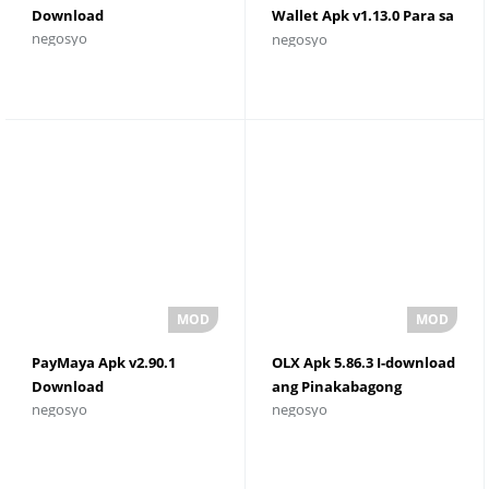
Download
Wallet Apk v1.13.0 Para sa
negosyo
negosyo
Android
PayMaya Apk v2.90.1
OLX Apk 5.86.3 I-download
Download
ang Pinakabagong
negosyo
negosyo
Bersyon 2023