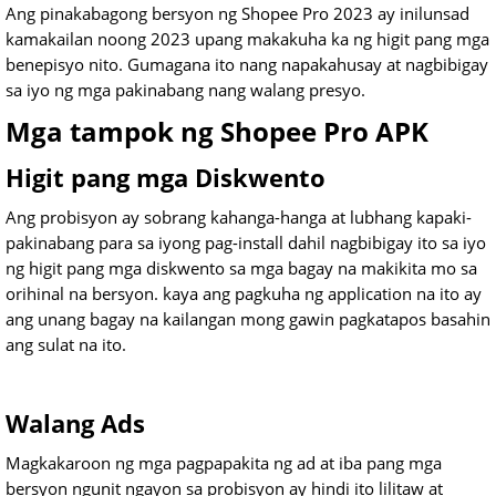
Ang pinakabagong bersyon ng Shopee Pro 2023 ay inilunsad
kamakailan noong 2023 upang makakuha ka ng higit pang mga
benepisyo nito. Gumagana ito nang napakahusay at nagbibigay
sa iyo ng mga pakinabang nang walang presyo.
Mga tampok ng Shopee Pro APK
Higit pang mga Diskwento
Ang probisyon ay sobrang kahanga-hanga at lubhang kapaki-
pakinabang para sa iyong pag-install dahil nagbibigay ito sa iyo
ng higit pang mga diskwento sa mga bagay na makikita mo sa
orihinal na bersyon. kaya ang pagkuha ng application na ito ay
ang unang bagay na kailangan mong gawin pagkatapos basahin
ang sulat na ito.
Walang Ads
Magkakaroon ng mga pagpapakita ng ad at iba pang mga
bersyon ngunit ngayon sa probisyon ay hindi ito lilitaw at