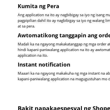
Kumita ng Pera
Ang application na ito ay nagbibigay sa iyo ng isang
pagpipilian dahil ito ay nagbibigay sa iyo ng walang
at sa pera.
Awtomatikong tanggapin ang ord
Madali ka na ngayong makakatanggap ng mga order at
hindi kapani-paniwalang application na ito ay awtoma
application na ito.
Instant notification
Maaari ka na ngayong makakuha ng mga instant na abi
kapani-paniwalang application na magugustuhan mo dah
Bakit napakaespesyal ng Shop