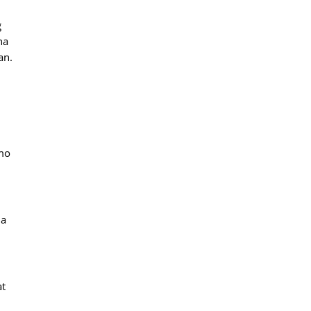
g
na
an.
 mo
na
at