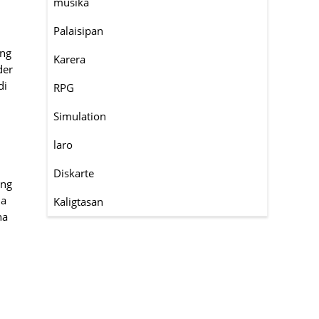
musika
Palaisipan
ong
Karera
der
di
RPG
Simulation
laro
Diskarte
ang
la
Kaligtasan
na