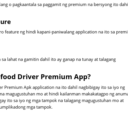
ang o pagkaantala sa paggamit ng premium na bersyong ito dahi
ture
 feature ng hindi kapani-paniwalang application na ito sa pre
a sa lahat na gamitin dahil ito ay ganap na tunay at talagang
food Driver Premium App?
 Premium Apk application na ito dahil nagbibigay ito sa iyo ng
ok na magugustuhan mo at hindi kailanman makakatagpo ng anum
ibigay ito sa iyo ng mga tampok na talagang magugustuhan mo at
kumplikadong mga tampok.