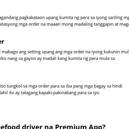
 magandang pagkakataon upang kumita ng pera sa iyong sariling m
 limitasyong mga order na maaari mong madaling tanggapin at ma
er
 mabago ang setting upang ang mga order na iyong kukunin mul
tiko nang sa gayon ay madali kang kumita ng pera mula sa
so tungkol sa mga order para sa iba pang mga bagay sa hindi
il ito ay talagang kapaki-pakinabang para sa iyo.
eefood driver na Premium App?