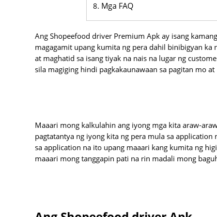
Mga FAQ
Ang Shopeefood driver Premium Apk ay isang kamang
magagamit upang kumita ng pera dahil binibigyan ka
at maghatid sa isang tiyak na nais na lugar ng custo
sila magiging hindi pagkakaunawaan sa pagitan mo at
Maaari mong kalkulahin ang iyong mga kita araw-ara
pagtatantya ng iyong kita ng pera mula sa application
sa application na ito upang maaari kang kumita ng hi
maaari mong tanggapin pati na rin madali mong baguh
Ang Shopeefood driver Apk