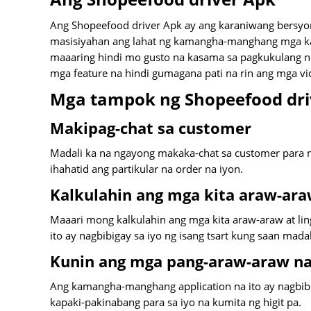
Ang Shopeefood driver Apk ay ang karaniwang bersyo
masisiyahan ang lahat ng kamangha-manghang mga ka
maaaring hindi mo gusto na kasama sa pagkukulang nit
mga feature na hindi gumagana pati na rin ang mga vid
Mga tampok ng Shopeefood dri
Makipag-chat sa customer
Madali ka na ngayong makaka-chat sa customer para 
ihahatid ang partikular na order na iyon.
Kalkulahin ang mga kita araw-ara
Maaari mong kalkulahin ang mga kita araw-araw at lin
ito ay nagbibigay sa iyo ng isang tsart kung saan mad
Kunin ang mga pang-araw-araw na
Ang kamangha-manghang application na ito ay nagbibig
kapaki-pakinabang para sa iyo na kumita ng higit pa.