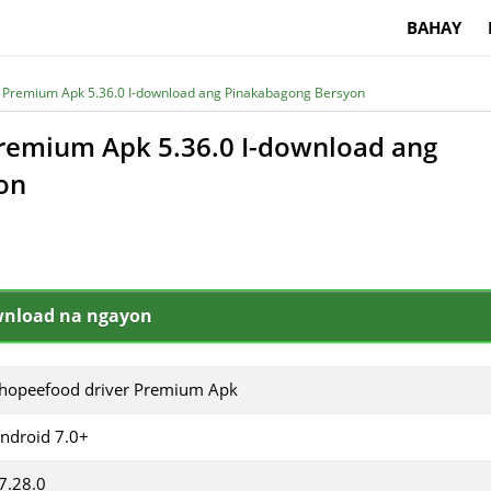
BAHAY
 Premium Apk 5.36.0 I-download ang Pinakabagong Bersyon
remium Apk 5.36.0 I-download ang
on
wnload na ngayon
hopeefood driver Premium Apk
ndroid 7.0+
7.28.0