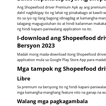
Ang Shopeefood driver Premium Apk ay ang premium at
dahil nagbibigay ito ng lahat ng pinakabago at kawil
ito sa iyo ng ilang bagong idinagdag at kamangha-ma
talagang magugustuhan ito at hindi kailanman maka
ng hindi kapani-paniwalang application na ito.
I-download ang Shopeefood dr
Bersyon 2023
Madali mong mada-download itong Shopeefood driv
application mula sa Google Play Store App para madal
Mga tampok ng Shopeefood dr
Libre
Sa premium na bersyong ito ng hindi kapani-paniwala
mga kamangha-manghang feature nito na ganap na wa
Walang mga pagkagambala