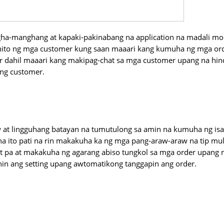
ha-manghang at kapaki-pakinabang na application na madali m
 nito ng mga customer kung saan maaari kang kumuha ng mga or
mer dahil maaari kang makipag-chat sa mga customer upang na hin
 ng customer.
w at lingguhang batayan na tumutulong sa amin na kumuha ng is
 na ito pati na rin makakuha ka ng mga pang-araw-araw na tip mu
git pa at makakuha ng agarang abiso tungkol sa mga order upang 
in ang setting upang awtomatikong tanggapin ang order.