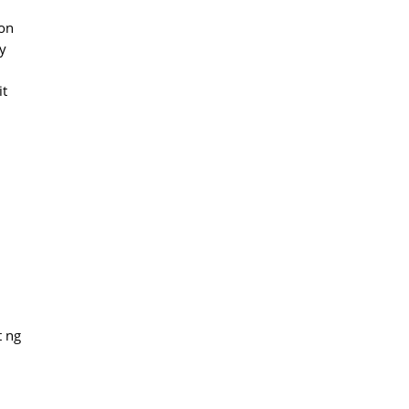
ion
y
it
t ng