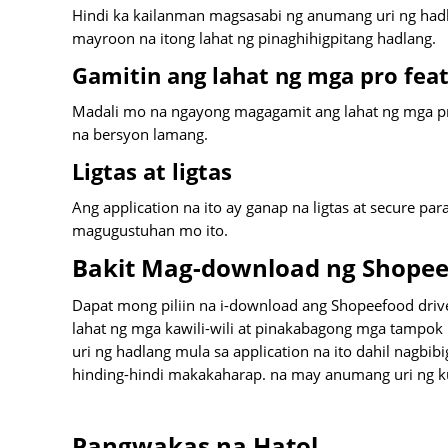
Hindi ka kailanman magsasabi ng anumang uri ng hadl
mayroon na itong lahat ng pinaghihigpitang hadlang.
Gamitin ang lahat ng mga pro fea
Madali mo na ngayong magagamit ang lahat ng mga pro
na bersyon lamang.
Ligtas at ligtas
Ang application na ito ay ganap na ligtas at secure par
magugustuhan mo ito.
Bakit Mag-download ng Shopee
Dapat mong piliin na i-download ang Shopeefood driver
lahat ng mga kawili-wili at pinakabagong mga tamp
uri ng hadlang mula sa application na ito dahil nagb
hinding-hindi makakaharap. na may anumang uri ng 
Pangwakas na Hatol