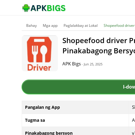
Bahay
Mga app
Paglalakbay at Lokal
Shopeefood driver
Shopeefood driver P
Pinakabagong Bersy
APK Bigs
- Jun 25, 2025
I-do
S
Pangalan ng App
A
Tugma sa
v
Pinakabagong bersyon