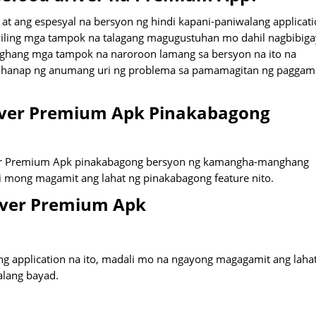
 ang espesyal na bersyon ng hindi kapani-paniwalang applicat
i-wiling mga tampok na talagang magugustuhan mo dahil nagbibiga
nghang mga tampok na naroroon lamang sa bersyon na ito na
kahanap ng anumang uri ng problema sa pamamagitan ng paggam
iver Premium Apk Pinakabagong
er Premium Apk pinakabagong bersyon ng kamangha-manghang
i mong magamit ang lahat ng pinakabagong feature nito.
iver Premium Apk
ng application na ito, madali mo na ngayong magagamit ang laha
lang bayad.