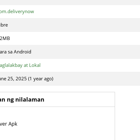
om.deliverynow
ibre
82MB
ara sa Android
aglalakbay at Lokal
une 25, 2025 (1 year ago)
an ng nilalaman
ver Apk