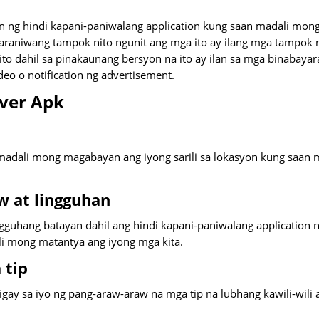
n ng hindi kapani-paniwalang application kung saan madali mon
raniwang tampok nito ngunit ang mga ito ay ilang mga tampok 
o dahil sa pinakaunang bersyon na ito ay ilan sa mga binabayar
eo o notification ng advertisement.
ver Apk
madali mong magabayan ang iyong sarili sa lokasyon kung saan
w at lingguhan
gguhang batayan dahil ang hindi kapani-paniwalang application 
ali mong matantya ang iyong mga kita.
 tip
ay sa iyo ng pang-araw-araw na mga tip na lubhang kawili-wili 