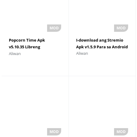
Popcorn Time Apk
I-download ang Stremio
v5.10.35 Libreng
Apk v1.5.9 Para sa Android
Aliwan
Aliwan
Download