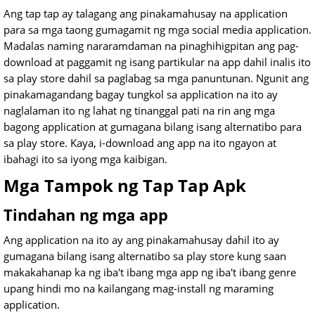
Ang tap tap ay talagang ang pinakamahusay na application
para sa mga taong gumagamit ng mga social media application.
Madalas naming nararamdaman na pinaghihigpitan ang pag-
download at paggamit ng isang partikular na app dahil inalis ito
sa play store dahil sa paglabag sa mga panuntunan. Ngunit ang
pinakamagandang bagay tungkol sa application na ito ay
naglalaman ito ng lahat ng tinanggal pati na rin ang mga
bagong application at gumagana bilang isang alternatibo para
sa play store. Kaya, i-download ang app na ito ngayon at
ibahagi ito sa iyong mga kaibigan.
Mga Tampok ng Tap Tap Apk
Tindahan ng mga app
Ang application na ito ay ang pinakamahusay dahil ito ay
gumagana bilang isang alternatibo sa play store kung saan
makakahanap ka ng iba't ibang mga app ng iba't ibang genre
upang hindi mo na kailangang mag-install ng maraming
application.