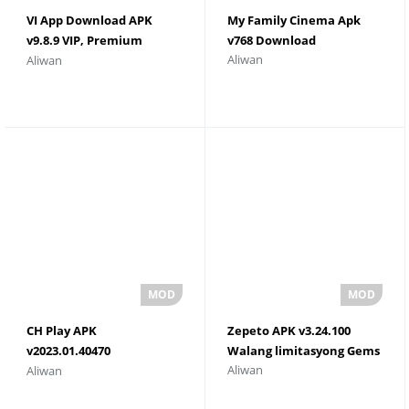
VI App Download APK
My Family Cinema Apk
v9.8.9 VIP, Premium
v768 Download
Aliwan
Aliwan
Unlocked
CH Play APK
Zepeto APK v3.24.100
v2023.01.40470
Walang limitasyong Gems
Aliwan
Aliwan
(501577610.501577610-
000400) 2025