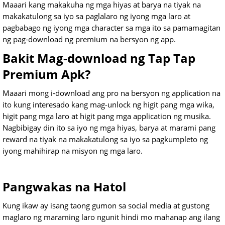
Maaari kang makakuha ng mga hiyas at barya na tiyak na
makakatulong sa iyo sa paglalaro ng iyong mga laro at
pagbabago ng iyong mga character sa mga ito sa pamamagitan
ng pag-download ng premium na bersyon ng app.
Bakit Mag-download ng Tap Tap
Premium Apk?
Maaari mong i-download ang pro na bersyon ng application na
ito kung interesado kang mag-unlock ng higit pang mga wika,
higit pang mga laro at higit pang mga application ng musika.
Nagbibigay din ito sa iyo ng mga hiyas, barya at marami pang
reward na tiyak na makakatulong sa iyo sa pagkumpleto ng
iyong mahihirap na misyon ng mga laro.
Pangwakas na Hatol
Kung ikaw ay isang taong gumon sa social media at gustong
maglaro ng maraming laro ngunit hindi mo mahanap ang ilang