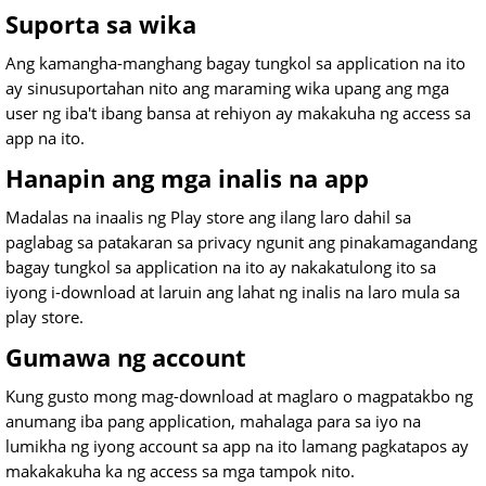
Suporta sa wika
Ang kamangha-manghang bagay tungkol sa application na ito
ay sinusuportahan nito ang maraming wika upang ang mga
user ng iba't ibang bansa at rehiyon ay makakuha ng access sa
app na ito.
Hanapin ang mga inalis na app
Madalas na inaalis ng Play store ang ilang laro dahil sa
paglabag sa patakaran sa privacy ngunit ang pinakamagandang
bagay tungkol sa application na ito ay nakakatulong ito sa
iyong i-download at laruin ang lahat ng inalis na laro mula sa
play store.
Gumawa ng account
Kung gusto mong mag-download at maglaro o magpatakbo ng
anumang iba pang application, mahalaga para sa iyo na
lumikha ng iyong account sa app na ito lamang pagkatapos ay
makakakuha ka ng access sa mga tampok nito.