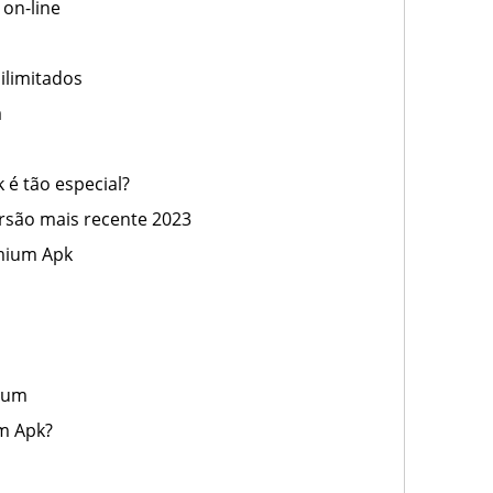
on-line
ilimitados
a
é tão especial?
rsão mais recente 2023
emium Apk
mium
m Apk?