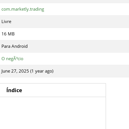
com.marketly.trading
Livre
16 MB
Para Android
O negÃ³cio
June 27, 2025 (1 year ago)
Índice