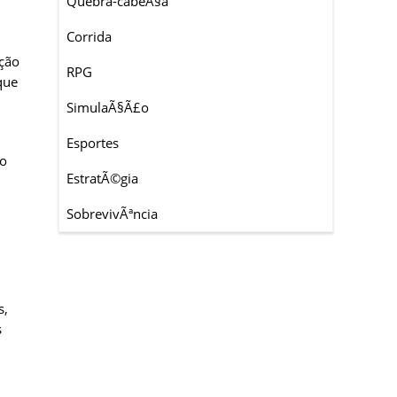
Quebra-cabeÃ§a
Corrida
ação
RPG
que
SimulaÃ§Ã£o
Esportes
to
EstratÃ©gia
SobrevivÃªncia
s,
s