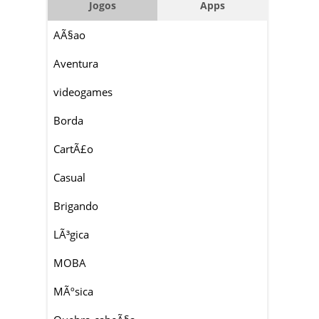
Jogos
Apps
AÃ§ao
Aventura
videogames
Borda
CartÃ£o
Casual
Brigando
LÃ³gica
MOBA
MÃºsica