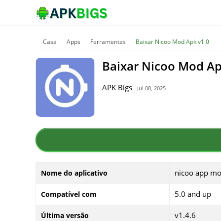
Casa
Apps
Ferramentas
Baixar Nicoo Mod Apk v1.0
Baixar Nicoo Mod Ap
APK Bigs
- Jul 08, 2025
nicoo app mo
Nome do aplicativo
5.0 and up
Compatível com
v1.4.6
Última versão