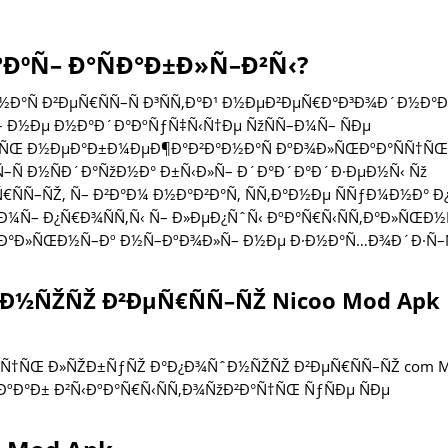
°ÐºÑ– Ð°ÑÐ°Ð±Ð»Ñ–Ð²Ñ‹?
Ð½Ð°Ñ Ð²ÐµÑ€ÑÑ–Ñ Ð³ÑÑ‚Ð°Ð¹ Ð½ÐµÐ²ÐµÑ€Ð°Ð³Ð¾Ð´Ð½Ð°Ð
– Ð½Ðµ Ð½Ð°Ð´Ð°ÐºÑƒÑ‡Ñ‹Ñ†Ðµ ÑžÑÑ–Ð¼Ñ– ÑÐµ
Ñ†ÑŒ Ð½ÐµÐ°Ð±Ð¼ÐµÐ¶Ð°Ð²Ð°Ð½Ð°Ñ ÐºÐ¾Ð»ÑŒÐºÐ°ÑÑ†ÑŒ
–Ñ Ð½ÑÐ´Ð°ÑžÐ½Ð° Ð±Ñ‹Ð»Ñ– Ð´Ð°Ð´Ð°Ð´Ð·ÐµÐ½Ñ‹ Ñž
ÑÑ–ÑŽ, Ñ– Ð²Ð°Ð¼ Ð½Ð°Ð²Ð°Ñ‚ ÑÑ‚Ð°Ð½Ðµ ÑÑƒÐ¼Ð½Ð° Ð
ŒÐ¼Ñ– Ð¿Ñ€Ð¾ÑÑ‚Ñ‹ Ñ– Ð»ÐµÐ¿ÑˆÑ‹ ÐºÐ°Ñ€Ñ‹ÑÑ‚Ð°Ð»ÑŒÐ
ÑÑ‚Ð°Ð»ÑŒÐ½Ñ–Ðº Ð½Ñ–ÐºÐ¾Ð»Ñ– Ð½Ðµ Ð·Ð½Ð°Ñ…Ð¾Ð´Ð·Ñ–
Ð½ÑŽÑŽ Ð²ÐµÑ€ÑÑ–ÑŽ Nicoo Mod Apk
Ñ–Ñ†ÑŒ Ð»ÑŽÐ±ÑƒÑŽ Ð°Ð¿Ð¾ÑˆÐ½ÑŽÑŽ Ð²ÐµÑ€ÑÑ–ÑŽ com 
ÐºÐ°Ð± Ð²Ñ‹ÐºÐ°Ñ€Ñ‹ÑÑ‚Ð¾ÑžÐ²Ð°Ñ†ÑŒ ÑƒÑÐµ ÑÐµ