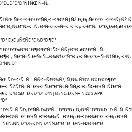
€Ð°Ð±Ð°Ð²Ð°Ñ†ÑŒ Ñ–Ñ…
°Ñ†ÑŒ Ñ€Ð°Ð·Ð½Ð°ÑÑ‚Ð°Ð¹Ð½ÑƒÑŽ Ð¿ÐµÑ€Ð°Ð´Ð°Ð²ÑƒÑŽ Ñ
ÑÐ°Ð¿Ñ€Ð°ÑžÐ´Ñ‹ Ð²Ñ‹ÐºÐ»Ñ–ÐºÐ°Ðµ Ð·Ð°Ñ…Ð°Ð¿Ð»ÐµÐ½Ð
³Ð° Ð¿ÐµÑ€ÑÐ°Ð½Ð°Ð¶Ð°
´Ð° Ð½Ð°Ð»Ð°Ð´Ð¶Ð²Ð°Ñ†ÑŒ ÑÑƒÐºÐµÐ½ÐºÑ– Ñ–
°Ð¶Ð°, ÑÐºÑ–Ñ Ð²Ñ‹ Ñ…Ð¾Ñ‡Ð°Ñ†Ðµ Ð·Ñ€Ð°Ð±Ñ–Ñ†ÑŒ, Ð²Ñ‹
³ÑÑ‚Ð°
ÑŒ ÑÐ²Ð°Ñ–Ñ… ÑÑÐ±Ñ€Ð¾Ñž, Ñ‚Ð¾ Ñ‘Ð½ Ð¼Ð¾Ð¶Ð°
ÑžÐ²Ð°ÑŽÑ‡Ñ‹ ÑˆÐ¼Ð°Ñ‚ÐºÐ°Ñ€Ñ‹ÑÑ‚Ð°Ð»ÑŒÐ½Ñ–Ñ†ÐºÑ–
Ñ€Ð°Ð³Ð¾Ð´Ð½Ð°Ð¹ Ð³ÑƒÐ»ÑŒÐ½Ñ– Nicoo APK
°Ðº
Ð½Ñ–Ñ ÑÐ¿Ð°ÑÑ‹Ð»ÐºÑ–, ÐºÐ°Ð± Ð¿Ð°ÑˆÐºÐ¾Ð´Ð·Ñ–Ñ†Ñ
‚Ð°Ð»ÑŒÐ½Ñ–Ðº Ð½Ñ–ÐºÐ¾Ð»Ñ– Ð½Ðµ Ð·Ð½Ð¾Ð¹Ð´Ð·Ðµ Ð½Ñ–
°Ñ€Ñ‹ÑÑ‚Ð°Ð½Ð½Ñ Ð³ÑÑ‚Ð°Ð¹ Ð´Ð·Ñ–ÑžÐ½Ð°Ð¹