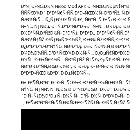
Ð“ÑƒÐ»ÑŒÐ½Ñ Nicoo Mod APK Ð·'ÑÑžÐ»ÑÐµÑ†Ñ†
ÑÑÑ€Ð¾Ð´ ÐºÐ°Ñ€Ñ‹ÑÑ‚Ð°Ð»ÑŒÐ½Ñ–ÐºÐ°Ñž, Ñ‚
ÑžÐ½Ñ‹Ñ… Ñ„ÑƒÐ½ÐºÑ†Ñ‹Ð¹, ÑÐºÑ–Ñ Ð²Ñ‹ Ð·Ð´Ð·
Ñ–Ñ… ÑƒÑÐµ, Ð° Ñ‚Ð°ÐºÑÐ°Ð¼Ð° Ñ–Ñ… Ð½ÐµÐ
Ð½Ð°ÑÑ‚Ð°ÑžÐ½Ñ–ÐºÐ°Ñž, ÐºÐ°Ð± ÐºÐ°Ñ€Ñ‹ÑÑ‚
ÑžÐ½ÑƒÑŽ Ð³ÑƒÐ»ÑŒÐ½ÑŽ, Ð±Ð¾ Ñž Ð³ÑÑ‚Ð°Ð¹ 
Ð¿Ð°ÐºÐ°Ð·Ð°Ñ†ÑŒ ÑÐ²Ð°Ðµ Ð±Ð°ÑÐ²Ñ‹Ñ Ð½Ð°Ð²
Ð¼Ð½Ð¾ÑÑ‚Ð²Ð° Ñ€Ð¾Ð·Ð½Ñ‹Ñ… Ð¿ÐµÑ€ÑÐ°Ð½Ð°Ð
Ð½Ñ–-Ð·Ð±Ñ€Ð¾Ñ–, ÑÐºÑƒÑŽ Ñ†ÑÐ¿ÐµÑ€ Ð²Ñ‹ Ð
ÑÐ°Ð¼Ð°ÑÑ‚Ð¾Ð¹Ð½Ð°, Ð°Ð»Ðµ Ð· Ð²Ñ‹ÐºÐ°Ñ€Ñ
ÐºÐ°Ð»ÑŒÐ½Ð°Ð¹ Ð·Ð±Ñ€Ð¾Ñ–.
Ð£ Ð³ÑÑ‚Ð°Ð¹ Ð´Ð·Ñ–ÑžÐ½Ð°Ð¹ Ð³ÑƒÐ»ÑŒÐ½Ñ– Ñž
Ñ†ÑŒ ÑƒÑÑ‘, ÑˆÑ‚Ð¾ Ð·Ð°ÑžÐ³Ð¾Ð´Ð½Ð°, Ð±Ð¾ Ð
´Ð·Ñ–ÑžÐ½Ð°Ðµ Ñ–Ð¼Ñ Ñ– Ð²Ñ‹ Ð½Ñ–ÐºÐ¾Ð»Ñ–
´, Ð²Ñ‹ÐºÐ°Ñ€Ñ‹ÑÑ‚Ð¾ÑžÐ²Ð°ÑŽÑ‡Ñ‹ Ð³ÑÑ‚Ñƒ