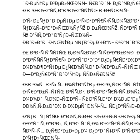
´Ð·ÐµÑ†Ðµ Ð²ÐµÐ»ÑŒÐ¼Ñ– Ñ€Ð°Ð´Ñ‹ Ð¿Ð°ÑÐ¿Ñ
Ð Ð°Ð·Ð½Ð°ÑÑ‚Ð°Ð¹Ð½Ð°ÑÑ†ÑŒ Ð·Ð±Ñ€Ð¾Ñ–
Ð’Ñ‹ Ð±ÑƒÐ´Ð·ÐµÑ†Ðµ Ð²Ñ‹ÐºÐ°Ñ€Ñ‹ÑÑ‚Ð¾ÑžÐ²Ð
ÑƒÐ½Ñ–ÐºÐ°Ð»ÑŒÐ½ÑƒÑŽ Ð·Ð±Ñ€Ð¾ÑŽ, ÑÐºÐ°Ñ 
Ñž Ð³ÑÑ‚Ð°Ð¹ Ð³ÑƒÐ»ÑŒÐ½Ñ–
ÐÐ°Ð»Ð°Ð´Ð·ÑŒÑ†Ðµ ÑÑƒÐºÐµÐ½ÐºÑ– Ð²Ð°ÑˆÐ°Ð
Ð£ Ð²Ð°Ñ Ñ‘ÑÑ†ÑŒ Ð¿Ð¾ÑžÐ½Ð°Ñ ÑÐ²Ð°Ð±Ð¾Ð
Ð°ÐºÑÑÑÑƒÐ°Ñ€Ñ‹ Ð²Ð°ÑˆÐ°Ð³Ð° Ð¿ÐµÑ€ÑÐ°Ð½Ð
Ð¼Ð¾Ð¶Ð°Ñ†Ðµ Ð¿Ñ€Ð¾ÑÑ‚Ð° Ð·Ñ€Ð°Ð±Ñ–Ñ†ÑŒ Ð
Ð—Ð°Ð¿Ñ€Ð°ÑˆÐ°Ð¹Ñ†Ðµ ÑÑÐ±Ñ€Ð¾Ñž
ÐšÐ°Ð»Ñ– Ð²Ñ‹ Ñ…Ð¾Ñ‡Ð°Ñ†Ðµ Ð·Ð°Ð¿Ñ€Ð°ÑÑ–Ñ†
Ð·Ñ€Ð°Ð±Ñ–Ñ†ÑŒ Ð³ÑÑ‚Ð°, Ð²Ñ‹ÐºÐ°Ñ€Ñ‹ÑÑ‚Ð¾
Ð¼Ð¾Ð´ Ñ‚Ð¾Ð»ÑŒÐºÑ– Ñž Ð³ÑÑ‚Ð°Ð¹ Ð½ÐµÐ²Ðµ
ÐÐ½Ñ‚Ñ‹Ð±Ð°Ð½ Ð·Ð½ÐµÑˆÐ½Ñ–Ñ… ÑÐ¿Ð°ÑÑ‹Ð»Ð
Ð‘ÑƒÐ´ÑƒÑ†ÑŒ Ð°Ð½Ñ‚Ñ‹Ð±Ð°Ð½Ð½Ñ‹Ñ Ð·Ð½ÐµÑˆ
Ð²Ð°Ñˆ Ñ„Ð°Ð¹Ð», Ñ‚Ð°Ðº ÑˆÑ‚Ð¾ ÐºÐ°Ñ€Ñ‹ÑÑ
ÑÐºÑ–Ñ… Ð¿Ñ€Ð°Ð±Ð»ÐµÐ¼ Ð¿Ð°Ð´Ñ‡Ð°Ñ Ð²Ñ‹ÐºÐ
Ð³ÑƒÐ»ÑŒÐ½Ñ–