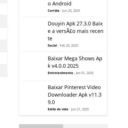
o Android
Corrida
- Jun 20, 2025
Douyin Apk 27.3.0 Baix
e a versÃ£o mais recen
te
Social
- Feb 26, 2025
Baixar Mega Shows Ap
k v4.0.0 2025
Entretenimento
- Jan 01, 2026
Baixar Pinterest Video
Downloader Apk v11.3
9.0
Estilo de vida
- Jun 21, 2025