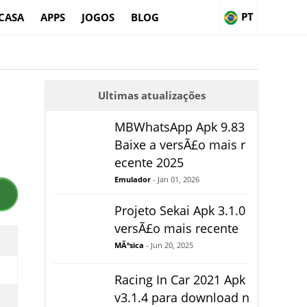
PT
CASA
APPS
JOGOS
BLOG
Ultimas atualizações
MBWhatsApp Apk 9.83
Baixe a versÃ£o mais r
ecente 2025
Emulador
- Jan 01, 2026
Projeto Sekai Apk 3.1.0
versÃ£o mais recente
MÃºsica
- Jun 20, 2025
Racing In Car 2021 Apk
v3.1.4 para download n