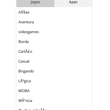
Jogos
Apps
AÃ§ao
Aventura
videogames
Borda
CartÃ£o
Casual
Brigando
LÃ³gica
MOBA
MÃºsica