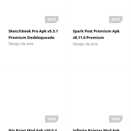
Sketchbook Pro Apk v5.3.1
Spark Post Premium Apk
Premium Desbloqueado
v8.11.0 Premium
Design de arte
Design de arte
Desbloqueado
Ibis Paint Mod Apk v10.0.4
Infinite Painter Mod Apk