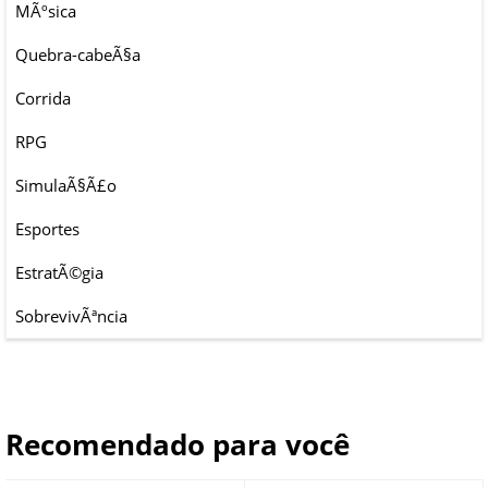
MÃºsica
Quebra-cabeÃ§a
Corrida
RPG
SimulaÃ§Ã£o
Esportes
EstratÃ©gia
SobrevivÃªncia
Recomendado para você