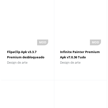
FlipaClip Apk v3.3.7
Infinite Painter Premium
Premium desbloqueado
Apk v7.0.36 Tudo
Design de arte
Design de arte
2023
Desbloqueado