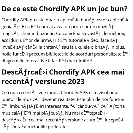
De ce este Chordify APK un joc bun?
Chordify APK nu este doar o aplicaÈ›ie bunÄƒ; este o aplicaÈ›ie
genialÄƒ! E ca È™i cum ai avea un profesor de muzicÄƒ
magicÄƒ chiar în buzunar. Cu colecÈ›ia sa vastÄƒ de melodii,
acorduri uÈ™or de urmÄƒrit È™i tutoriale video, face sÄƒ
înveÈ›i sÄƒ cânÈ›i la chitarÄƒ sau la ukulele o brizÄƒ. În plus,
noile funcÈ›ii precum bibliotecile de acorduri personalizate È™i
diagramele interactive îl fac È™i mai uimitor!
DescÄƒrcaÈ›i Chordify APK cea mai
recentÄƒ versiune 2023
Cea mai recentÄƒ versiune a Chordify APK este visul unui
iubitor de muzicÄƒ devenit realitate! Este plin de noi funcÈ›ii
È™i îmbunÄƒtÄƒÈ›iri interesante, fÄƒcându-vÄƒ cÄƒlÄƒtoria
muzicalÄƒ È™i mai plÄƒcutÄƒ. Nu mai aÈ™teptaÈ›i –
descÄƒrcaÈ›i cea mai recentÄƒ versiune acum È™i începeÈ›i
sÄƒ cântaÈ›i melodiile preferate!