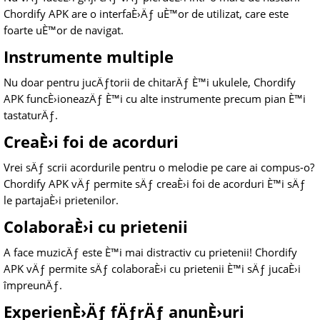
Chordify APK are o interfaÈ›Äƒ uÈ™or de utilizat, care este
foarte uÈ™or de navigat.
Instrumente multiple
Nu doar pentru jucÄƒtorii de chitarÄƒ È™i ukulele, Chordify
APK funcÈ›ioneazÄƒ È™i cu alte instrumente precum pian È™i
tastaturÄƒ.
CreaÈ›i foi de acorduri
Vrei sÄƒ scrii acordurile pentru o melodie pe care ai compus-o?
Chordify APK vÄƒ permite sÄƒ creaÈ›i foi de acorduri È™i sÄƒ
le partajaÈ›i prietenilor.
ColaboraÈ›i cu prietenii
A face muzicÄƒ este È™i mai distractiv cu prietenii! Chordify
APK vÄƒ permite sÄƒ colaboraÈ›i cu prietenii È™i sÄƒ jucaÈ›i
împreunÄƒ.
ExperienÈ›Äƒ fÄƒrÄƒ anunÈ›uri