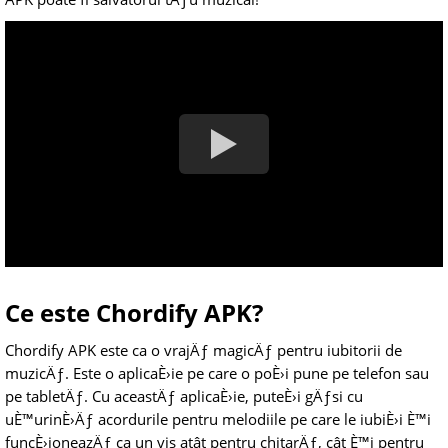
Ce este Chordify APK?
Chordify APK este ca o vrajÄƒ magicÄƒ pentru iubitorii de
muzicÄƒ. Este o aplicaÈ›ie pe care o poÈ›i pune pe telefon sau
pe tabletÄƒ. Cu aceastÄƒ aplicaÈ›ie, puteÈ›i gÄƒsi cu
uÈ™urinÈ›Äƒ acordurile pentru melodiile pe care le iubiÈ›i È™i
funcÈ›ioneazÄƒ ca un vis atât pentru chitarÄƒ, cât È™i pentru