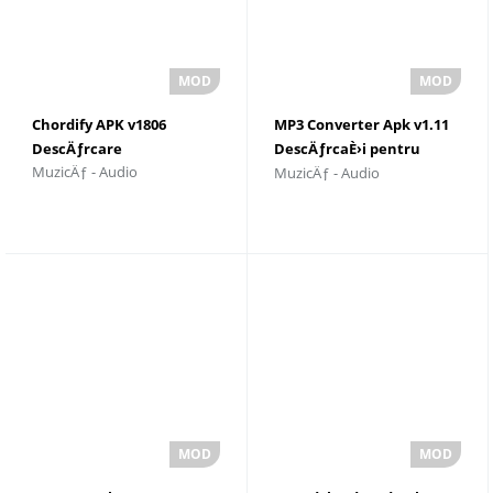
Chordify APK v1806
MP3 Converter Apk v1.11
DescÄƒrcare
DescÄƒrcaÈ›i pentru
MuzicÄƒ - Audio
MuzicÄƒ - Audio
Android