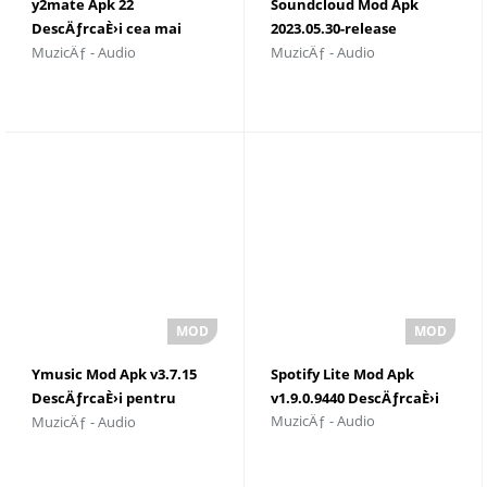
y2mate Apk 22
Soundcloud Mod Apk
DescÄƒrcaÈ›i cea mai
2023.05.30-release
MuzicÄƒ - Audio
MuzicÄƒ - Audio
recentÄƒ versiune 2023
DescÄƒrcaÈ›i cea mai
recentÄƒ versiune
Ymusic Mod Apk v3.7.15
Spotify Lite Mod Apk
DescÄƒrcaÈ›i pentru
v1.9.0.9440 DescÄƒrcaÈ›i
MuzicÄƒ - Audio
MuzicÄƒ - Audio
Android 2023