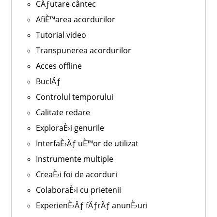
CÄƒutare cântec
AfiÈ™area acordurilor
Tutorial video
Transpunerea acordurilor
Acces offline
BuclÄƒ
Controlul temporului
Calitate redare
ExploraÈ›i genurile
InterfaÈ›Äƒ uÈ™or de utilizat
Instrumente multiple
CreaÈ›i foi de acorduri
ColaboraÈ›i cu prietenii
ExperienÈ›Äƒ fÄƒrÄƒ anunÈ›uri