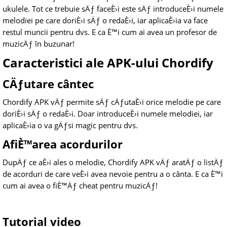
ukulele. Tot ce trebuie sÄƒ faceÈ›i este sÄƒ introduceÈ›i numele
melodiei pe care doriÈ›i sÄƒ o redaÈ›i, iar aplicaÈ›ia va face
restul muncii pentru dvs. E ca È™i cum ai avea un profesor de
muzicÄƒ în buzunar!
Caracteristici ale APK-ului Chordify
CÄƒutare cântec
Chordify APK vÄƒ permite sÄƒ cÄƒutaÈ›i orice melodie pe care
doriÈ›i sÄƒ o redaÈ›i. Doar introduceÈ›i numele melodiei, iar
aplicaÈ›ia o va gÄƒsi magic pentru dvs.
AfiÈ™area acordurilor
DupÄƒ ce aÈ›i ales o melodie, Chordify APK vÄƒ aratÄƒ o listÄƒ
de acorduri de care veÈ›i avea nevoie pentru a o cânta. E ca È™i
cum ai avea o fiÈ™Äƒ cheat pentru muzicÄƒ!
Tutorial video