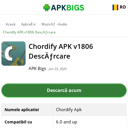
RO
Acasă
AplicaÈ›ii
MuzicÄƒ - Audio
Chordify APK v1806 DescÄƒrcare
Chordify APK v1806
DescÄƒrcare
APK Bigs
- Jun 23, 2025
Descarcă acum
Chordify Apk
Numele aplicatiei
6.0 and up
Compatibil cu