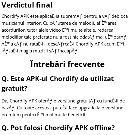
Verdictul final
Chordify APK este aplicaÈ›ia supremÄƒ pentru a vÄƒ debloca
muzicianul interior. Cu cÄƒutarea de melodii, afiÈ™area
acordurilor, tutorialele video È™i multe altele, redarea
melodiilor tale preferate nu a fost niciodatÄƒ mai uÈ™oarÄƒ.
AÈ™a cÄƒ nu rataÈ›i – descÄƒrcaÈ›i Chordify APK acum È™i
lÄƒsaÈ›i magia muzicii sÄƒ înceapÄƒ!
Întrebări frecvente
Q. Este APK-ul Chordify de utilizat
gratuit?
Da, Chordify APK oferÄƒ o versiune gratuitÄƒ cu funcÈ›ii de
bazÄƒ. Cu toate acestea, puteÈ›i face upgrade la o versiune
premium pentru È™i mai multe beneficii.
Q. Pot folosi Chordify APK offline?