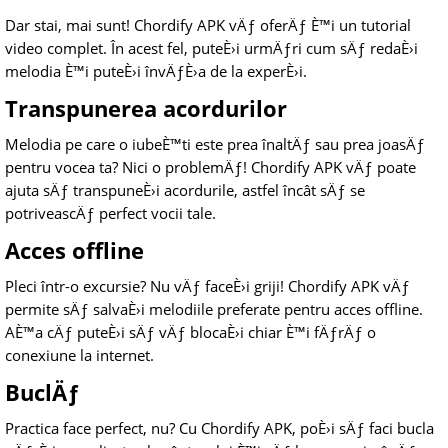
Dar stai, mai sunt! Chordify APK vÄƒ oferÄƒ È™i un tutorial
video complet. În acest fel, puteÈ›i urmÄƒri cum sÄƒ redaÈ›i
melodia È™i puteÈ›i învÄƒÈ›a de la experÈ›i.
Transpunerea acordurilor
Melodia pe care o iubeÈ™ti este prea înaltÄƒ sau prea joasÄƒ
pentru vocea ta? Nici o problemÄƒ! Chordify APK vÄƒ poate
ajuta sÄƒ transpuneÈ›i acordurile, astfel încât sÄƒ se
potriveascÄƒ perfect vocii tale.
Acces offline
Pleci într-o excursie? Nu vÄƒ faceÈ›i griji! Chordify APK vÄƒ
permite sÄƒ salvaÈ›i melodiile preferate pentru acces offline.
AÈ™a cÄƒ puteÈ›i sÄƒ vÄƒ blocaÈ›i chiar È™i fÄƒrÄƒ o
conexiune la internet.
BuclÄƒ
Practica face perfect, nu? Cu Chordify APK, poÈ›i sÄƒ faci bucla