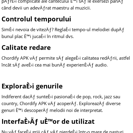
pÄƒrÈ›i complicate ale cântecului È™i sÄƒ le exersezi pânÄƒ
când devii un adevÄƒrat maestru al muzicii.
Controlul temporului
SimÈ›i nevoia de vitezÄƒ? ReglaÈ›i tempo-ul melodiei dupÄƒ
bunul plac È™i jucaÈ›i în ritmul dvs.
Calitate redare
Chordify APK vÄƒ permite sÄƒ alegeÈ›i calitatea redÄƒrii, astfel
încât sÄƒ aveÈ›i cea mai bunÄƒ experienÈ›Äƒ audio.
ExploraÈ›i genurile
Indiferent dacÄƒ sunteÈ›i pasionaÈ›i de pop, rock, jazz sau
country, Chordify APK vÄƒ acoperÄƒ. ExploreazÄƒ diverse
genuri È™i descoperÄƒ melodii noi de interpretat.
InterfaÈ›Äƒ uÈ™or de utilizat
Nu vÄƒ faceÈ›i griji cÄƒ vÄƒ pierdeÈ›i într-o mare de nasturi.