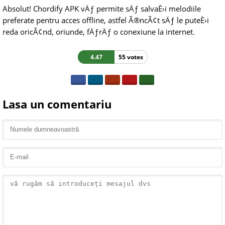
Absolut! Chordify APK vÄƒ permite sÄƒ salvaÈ›i melodiile
preferate pentru acces offline, astfel Ã®ncÃ¢t sÄƒ le puteÈ›i
reda oricÃ¢nd, oriunde, fÄƒrÄƒ o conexiune la internet.
4.47
55 votes
Lasa un comentariu