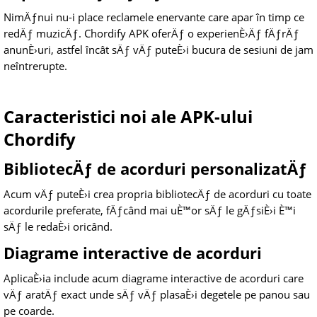
NimÄƒnui nu-i place reclamele enervante care apar în timp ce
redÄƒ muzicÄƒ. Chordify APK oferÄƒ o experienÈ›Äƒ fÄƒrÄƒ
anunÈ›uri, astfel încât sÄƒ vÄƒ puteÈ›i bucura de sesiuni de jam
neîntrerupte.
Caracteristici noi ale APK-ului
Chordify
BibliotecÄƒ de acorduri personalizatÄƒ
Acum vÄƒ puteÈ›i crea propria bibliotecÄƒ de acorduri cu toate
acordurile preferate, fÄƒcând mai uÈ™or sÄƒ le gÄƒsiÈ›i È™i
sÄƒ le redaÈ›i oricând.
Diagrame interactive de acorduri
AplicaÈ›ia include acum diagrame interactive de acorduri care
vÄƒ aratÄƒ exact unde sÄƒ vÄƒ plasaÈ›i degetele pe panou sau
pe coarde.