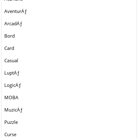
AventurÄƒ
ArcadÄƒ
Bord
Card
Casual
LuptÄƒ
LogicÄƒ
MOBA
MuzicÄƒ
Puzzle
Curse