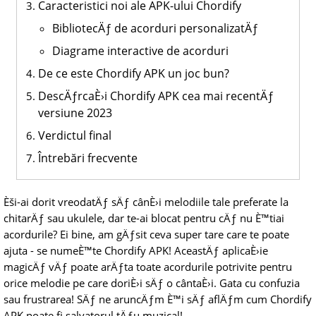
Caracteristici noi ale APK-ului Chordify
BibliotecÄƒ de acorduri personalizatÄƒ
Diagrame interactive de acorduri
De ce este Chordify APK un joc bun?
DescÄƒrcaÈ›i Chordify APK cea mai recentÄƒ
versiune 2023
Verdictul final
Întrebări frecvente
Èši-ai dorit vreodatÄƒ sÄƒ cânÈ›i melodiile tale preferate la
chitarÄƒ sau ukulele, dar te-ai blocat pentru cÄƒ nu È™tiai
acordurile? Ei bine, am gÄƒsit ceva super tare care te poate
ajuta - se numeÈ™te Chordify APK! AceastÄƒ aplicaÈ›ie
magicÄƒ vÄƒ poate arÄƒta toate acordurile potrivite pentru
orice melodie pe care doriÈ›i sÄƒ o cântaÈ›i. Gata cu confuzia
sau frustrarea! SÄƒ ne aruncÄƒm È™i sÄƒ aflÄƒm cum Chordify
APK poate fi salvatorul tÄƒu muzical!