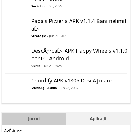
Social
- Jun 21, 2025
Papa's Pizzeria APK v1.1.4 Bani nelimit
aÈ›i
Strategie
- Jun 21, 2025
DescÄƒrcaÈ›i APK Happy Wheels v1.1.0
pentru Android
Curse
- Jun 21, 2025
Chordify APK v1806 DescÄƒrcare
MuzicÄƒ - Audio
- Jun 23, 2025
Jocuri
Aplicații
AcÈ›iune