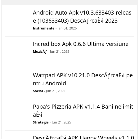
Android Auto Apk v10.3.633403-releas
e (103633403) DescÄƒrcaÈ›i 2023
Instrumente
- Jan 01, 2026
Incredibox Apk 0.6.6 Ultima versiune
MuzicÄƒ
- Jun 21, 2025
Wattpad APK v10.21.0 DescÄƒrcaÈ›i pe
ntru Android
Social
- Jun 21, 2025
Papa's Pizzeria APK v1.1.4 Bani nelimit
aÈ›i
Strategie
- Jun 21, 2025
DescÄƒrcaÈ›i APK Happy Wheels v1.1.0