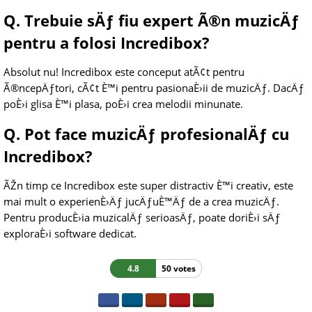
Q. Trebuie sÄƒ fiu expert Ã®n muzicÄƒ
pentru a folosi Incredibox?
Absolut nu! Incredibox este conceput atÃ¢t pentru
Ã®ncepÄƒtori, cÃ¢t È™i pentru pasionaÈ›ii de muzicÄƒ. DacÄƒ
poÈ›i glisa È™i plasa, poÈ›i crea melodii minunate.
Q. Pot face muzicÄƒ profesionalÄƒ cu
Incredibox?
ÃŽn timp ce Incredibox este super distractiv È™i creativ, este
mai mult o experienÈ›Äƒ jucÄƒuÈ™Äƒ de a crea muzicÄƒ.
Pentru producÈ›ia muzicalÄƒ serioasÄƒ, poate doriÈ›i sÄƒ
exploraÈ›i software dedicat.
4.8
50 votes