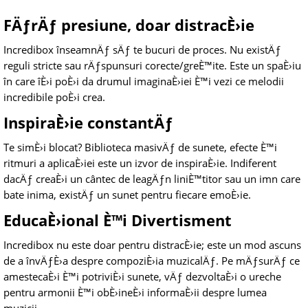
FÄƒrÄƒ presiune, doar distracÈ›ie
Incredibox înseamnÄƒ sÄƒ te bucuri de proces. Nu existÄƒ
reguli stricte sau rÄƒspunsuri corecte/greÈ™ite. Este un spaÈ›iu
în care îÈ›i poÈ›i da drumul imaginaÈ›iei È™i vezi ce melodii
incredibile poÈ›i crea.
InspiraÈ›ie constantÄƒ
Te simÈ›i blocat? Biblioteca masivÄƒ de sunete, efecte È™i
ritmuri a aplicaÈ›iei este un izvor de inspiraÈ›ie. Indiferent
dacÄƒ creaÈ›i un cântec de leagÄƒn liniÈ™titor sau un imn care
bate inima, existÄƒ un sunet pentru fiecare emoÈ›ie.
EducaÈ›ional È™i Divertisment
Incredibox nu este doar pentru distracÈ›ie; este un mod ascuns
de a învÄƒÈ›a despre compoziÈ›ia muzicalÄƒ. Pe mÄƒsurÄƒ ce
amestecaÈ›i È™i potriviÈ›i sunete, vÄƒ dezvoltaÈ›i o ureche
pentru armonii È™i obÈ›ineÈ›i informaÈ›ii despre lumea