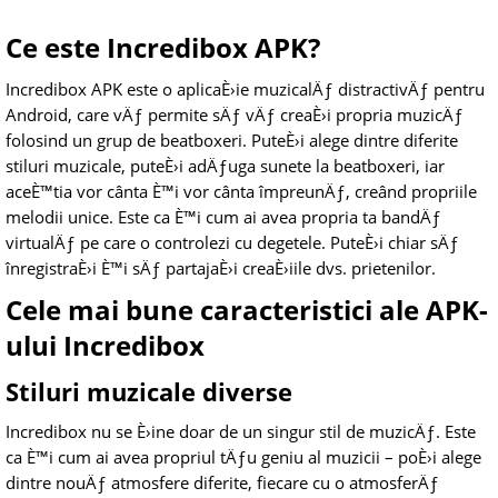
Ce este Incredibox APK?
Incredibox APK este o aplicaÈ›ie muzicalÄƒ distractivÄƒ pentru
Android, care vÄƒ permite sÄƒ vÄƒ creaÈ›i propria muzicÄƒ
folosind un grup de beatboxeri. PuteÈ›i alege dintre diferite
stiluri muzicale, puteÈ›i adÄƒuga sunete la beatboxeri, iar
aceÈ™tia vor cânta È™i vor cânta împreunÄƒ, creând propriile
melodii unice. Este ca È™i cum ai avea propria ta bandÄƒ
virtualÄƒ pe care o controlezi cu degetele. PuteÈ›i chiar sÄƒ
înregistraÈ›i È™i sÄƒ partajaÈ›i creaÈ›iile dvs. prietenilor.
Cele mai bune caracteristici ale APK-
ului Incredibox
Stiluri muzicale diverse
Incredibox nu se È›ine doar de un singur stil de muzicÄƒ. Este
ca È™i cum ai avea propriul tÄƒu geniu al muzicii – poÈ›i alege
dintre nouÄƒ atmosfere diferite, fiecare cu o atmosferÄƒ