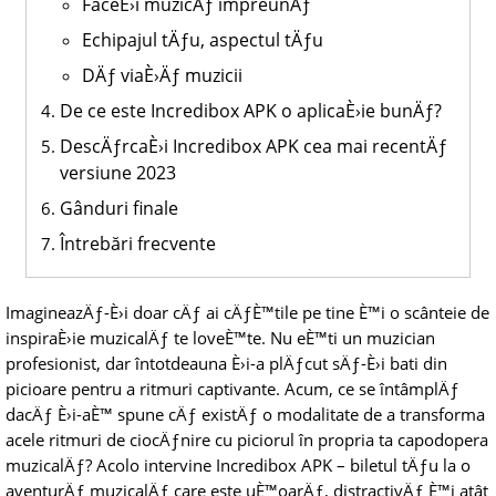
FaceÈ›i muzicÄƒ împreunÄƒ
Echipajul tÄƒu, aspectul tÄƒu
DÄƒ viaÈ›Äƒ muzicii
De ce este Incredibox APK o aplicaÈ›ie bunÄƒ?
DescÄƒrcaÈ›i Incredibox APK cea mai recentÄƒ
versiune 2023
Gânduri finale
Întrebări frecvente
ImagineazÄƒ-È›i doar cÄƒ ai cÄƒÈ™tile pe tine È™i o scânteie de
inspiraÈ›ie muzicalÄƒ te loveÈ™te. Nu eÈ™ti un muzician
profesionist, dar întotdeauna È›i-a plÄƒcut sÄƒ-È›i bati din
picioare pentru a ritmuri captivante. Acum, ce se întâmplÄƒ
dacÄƒ È›i-aÈ™ spune cÄƒ existÄƒ o modalitate de a transforma
acele ritmuri de ciocÄƒnire cu piciorul în propria ta capodopera
muzicalÄƒ? Acolo intervine Incredibox APK – biletul tÄƒu la o
aventurÄƒ muzicalÄƒ care este uÈ™oarÄƒ, distractivÄƒ È™i atât