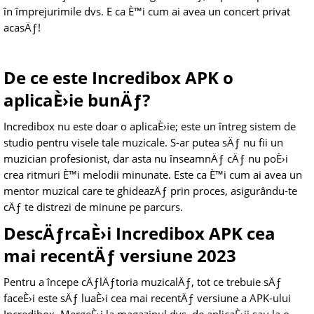
în împrejurimile dvs. E ca È™i cum ai avea un concert privat
acasÄƒ!
De ce este Incredibox APK o
aplicaÈ›ie bunÄƒ?
Incredibox nu este doar o aplicaÈ›ie; este un întreg sistem de
studio pentru visele tale muzicale. S-ar putea sÄƒ nu fii un
muzician profesionist, dar asta nu înseamnÄƒ cÄƒ nu poÈ›i
crea ritmuri È™i melodii minunate. Este ca È™i cum ai avea un
mentor muzical care te ghideazÄƒ prin proces, asigurându-te
cÄƒ te distrezi de minune pe parcurs.
DescÄƒrcaÈ›i Incredibox APK cea
mai recentÄƒ versiune 2023
Pentru a începe cÄƒlÄƒtoria muzicalÄƒ, tot ce trebuie sÄƒ
faceÈ›i este sÄƒ luaÈ›i cea mai recentÄƒ versiune a APK-ului