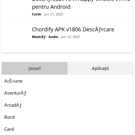
pentru Android
Curse
- Jun 21, 2025
Chordify APK v1806 DescÄƒrcare
MuzicÄƒ - Audio
- Jun 23, 2025
Jocuri
Aplicații
AcÈ›iune
AventurÄƒ
ArcadÄƒ
Bord
Card