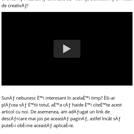
de creativÄƒ!
SunÄƒ nebunesc È™i interesant în acelaÈ™i timp? Èši-ar
plÄƒcea sÄƒ È™tii totul, aÈ™a cÄƒ haide È™i citeÈ™te acest
articol cu noi. De asemenea, am adÄƒugat un link de
descÄƒrcare mai jos pe aceastÄƒ paginÄƒ, astfel încât sÄƒ
puteÈ›i obÈ›ine aceastÄƒ aplicaÈ›ie.