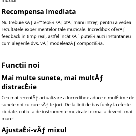
muzicii.
Recompensa imediata
Nu trebuie sÄƒ aÈ™tepÈ›i sÄƒptÄƒmâni întregi pentru a vedea
rezultatele experimentelor tale muzicale. Incredibox oferÄƒ
feedback în timp real, astfel încât sÄƒ puteÈ›i auzi instantaneu
cum alegerile dvs. vÄƒ modeleazÄƒ compoziÈ›ia.
Functii noi
Mai multe sunete, mai multÄƒ
distracÈ›ie
Cea mai recentÄƒ actualizare a Incredibox aduce o mulÈ›ime de
sunete noi cu care sÄƒ te joci. De la linii de bas funky la efecte
ciudate, cutia ta de instrumente muzicale tocmai a devenit mai
mare!
AjustaÈ›i-vÄƒ mixul