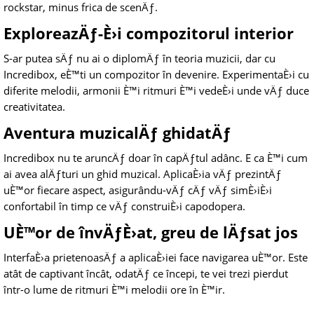
rockstar, minus frica de scenÄƒ.
ExploreazÄƒ-È›i compozitorul interior
S-ar putea sÄƒ nu ai o diplomÄƒ în teoria muzicii, dar cu
Incredibox, eÈ™ti un compozitor în devenire. ExperimentaÈ›i cu
diferite melodii, armonii È™i ritmuri È™i vedeÈ›i unde vÄƒ duce
creativitatea.
Aventura muzicalÄƒ ghidatÄƒ
Incredibox nu te aruncÄƒ doar în capÄƒtul adânc. E ca È™i cum
ai avea alÄƒturi un ghid muzical. AplicaÈ›ia vÄƒ prezintÄƒ
uÈ™or fiecare aspect, asigurându-vÄƒ cÄƒ vÄƒ simÈ›iÈ›i
confortabil în timp ce vÄƒ construiÈ›i capodopera.
UÈ™or de învÄƒÈ›at, greu de lÄƒsat jos
InterfaÈ›a prietenoasÄƒ a aplicaÈ›iei face navigarea uÈ™or. Este
atât de captivant încât, odatÄƒ ce începi, te vei trezi pierdut
într-o lume de ritmuri È™i melodii ore în È™ir.