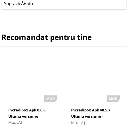
SupravieÅ£uire
Recomandat pentru tine
Incredibox Apk 0.6.6
Incredibox Apk v0.5.7
Ultima versiune
Ultima versiune -
MuzicÄƒ
MuzicÄƒ
Incredibox