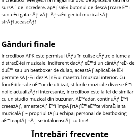
Incredibox. MergeÈ›i la magazinul dvs. de aplicaÈ›ii sau la o
sursÄƒ de încredere, apÄƒsaÈ›i butonul de descÄƒrcare È™i
sunteÈ›i gata sÄƒ vÄƒ lÄƒsaÈ›i geniul muzical sÄƒ
strÄƒluceascÄƒ!
Gânduri finale
Incredibox APK este permisul tÄƒu în culise cÄƒtre o lume a
distracÈ›iei muzicale. Indiferent dacÄƒ eÈ™ti un cântÄƒreÈ› de
duÈ™ sau un beatboxer de dulap, aceastÄƒ aplicaÈ›ie îÈ›i
permite sÄƒ-È›i dezlÄƒnÈ›ui maestrul muzical interior. Cu
funcÈ›iile sale uÈ™or de utilizat, stilurile muzicale diverse È™i
noile actualizÄƒri interesante, Incredibox este la fel de similar
cu un studio muzical din buzunar. AÈ™adar, continuÄƒ È™i
creeazÄƒ, amestecÄƒ È™i împÄƒrtÄƒÈ™eÈ™te vibraÈ›ia ta
muzicalÄƒ – propriul tÄƒu echipaj personal de beatboxing
aÈ™teaptÄƒ sÄƒ se întâlneascÄƒ cu tine!
Întrebări frecvente