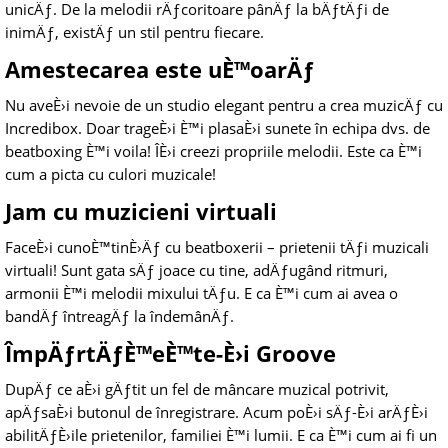
unicÄƒ. De la melodii rÄƒcoritoare pânÄƒ la bÄƒtÄƒi de
inimÄƒ, existÄƒ un stil pentru fiecare.
Amestecarea este uÈ™oarÄƒ
Nu aveÈ›i nevoie de un studio elegant pentru a crea muzicÄƒ cu
Incredibox. Doar trageÈ›i È™i plasaÈ›i sunete în echipa dvs. de
beatboxing È™i voila! ÎÈ›i creezi propriile melodii. Este ca È™i
cum a picta cu culori muzicale!
Jam cu muzicieni virtuali
FaceÈ›i cunoÈ™tinÈ›Äƒ cu beatboxerii – prietenii tÄƒi muzicali
virtuali! Sunt gata sÄƒ joace cu tine, adÄƒugând ritmuri,
armonii È™i melodii mixului tÄƒu. E ca È™i cum ai avea o
bandÄƒ întreagÄƒ la îndemânÄƒ.
ÎmpÄƒrtÄƒÈ™eÈ™te-È›i Groove
DupÄƒ ce aÈ›i gÄƒtit un fel de mâncare muzical potrivit,
apÄƒsaÈ›i butonul de înregistrare. Acum poÈ›i sÄƒ-È›i arÄƒÈ›i
abilitÄƒÈ›ile prietenilor, familiei È™i lumii. E ca È™i cum ai fi un