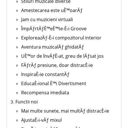
Stiluri muzicale diverse
Amestecarea este uÈ™oarÄƒ
Jam cu muzicieni virtuali
ÎmpÄƒrtÄƒÈ™eÈ™te-È›i Groove
ExploreazÄƒ-È›i compozitorul interior
Aventura muzicalÄƒ ghidatÄƒ
UÈ™or de învÄƒÈ›at, greu de lÄƒsat jos
FÄƒrÄƒ presiune, doar distracÈ›ie
InspiraÈ›ie constantÄƒ
EducaÈ›ional È™i Divertisment
Recompensa imediata
Functii noi
Mai multe sunete, mai multÄƒ distracÈ›ie
AjustaÈ›i-vÄƒ mixul