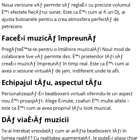
Noua versiune vÄƒ permite sÄƒ reglaÈ›i cu precizie volumul
È™i efectele fiecÄƒrui sunet. Este ca È™i cum ai fi un DJ, ai
ajusta butoanele pentru a crea atmosfera perfectÄƒ de
petrecere.
FaceÈ›i muzicÄƒ împreunÄƒ
PregÄƒteÈ™te-te pentru o întâlnire muzicalÄƒ! Noul mod de
colaborare live vÄƒ permite dvs. È™i prietenilor tÄƒi sÄƒ
creaÈ›i muzicÄƒ împreunÄƒ în timp real. Este ca È™i cum ai
avea o sesiune virtualÄƒ de jam, indiferent unde te afli.
Echipajul tÄƒu, aspectul tÄƒu
PersonalizeazÄƒ-È›i beatboxerii virtuali oferindu-le un aspect
nou È™i proaspÄƒt. Alege È›inute, coafuri È™i multe altele –
este ca È™i cum ai avea propriul tÄƒu look muzical.
DÄƒ viaÈ›Äƒ muzicii
Te-ai întrebat vreodatÄƒ cum ar arÄƒta beatboxerii tÄƒi în
lumea realÄƒ? Cu realitatea augmentatÄƒ, le puteÈ›i plasa chiar