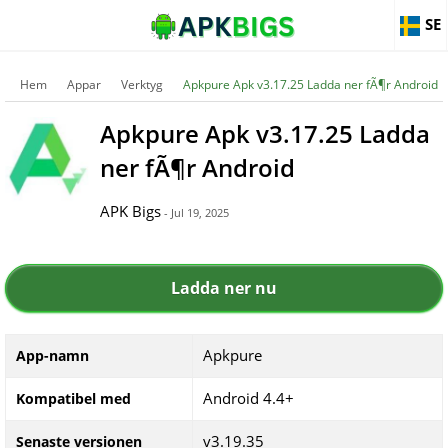
SE
Hem
Appar
Verktyg
Apkpure Apk v3.17.25 Ladda ner fÃ¶r Android
Apkpure Apk v3.17.25 Ladda
ner fÃ¶r Android
APK Bigs
- Jul 19, 2025
Ladda ner nu
Apkpure
App-namn
Android 4.4+
Kompatibel med
v3.19.35
Senaste versionen