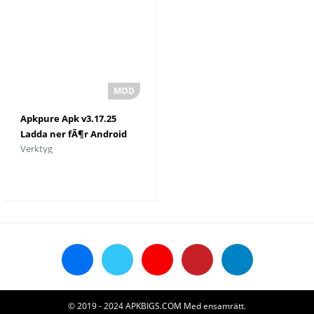
Apkpure Apk v3.17.25
Ladda ner fÃ¶r Android
Verktyg
© 2019 - 2024 APKBIGS.COM Med ensamrätt.