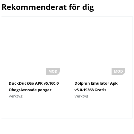
Rekommenderat för dig
DuckDuckGo APK v5.160.0
Dolphin Emulator Apk
ObegrÃ¤nsade pengar
v5.0-19368 Gratis
Verktyg
Verktyg
nedladdning