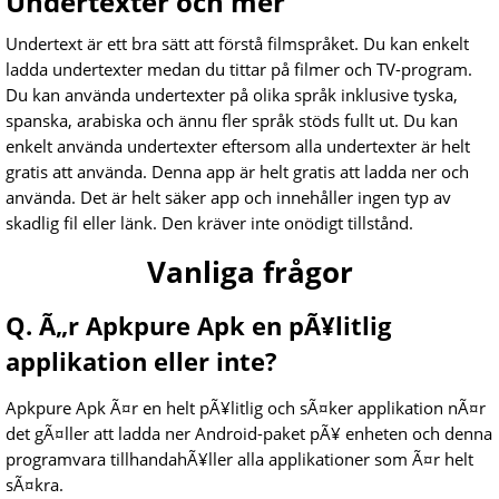
Undertexter och mer
Undertext är ett bra sätt att förstå filmspråket. Du kan enkelt
ladda undertexter medan du tittar på filmer och TV-program.
Du kan använda undertexter på olika språk inklusive tyska,
spanska, arabiska och ännu fler språk stöds fullt ut. Du kan
enkelt använda undertexter eftersom alla undertexter är helt
gratis att använda. Denna app är helt gratis att ladda ner och
använda. Det är helt säker app och innehåller ingen typ av
skadlig fil eller länk. Den kräver inte onödigt tillstånd.
Vanliga frågor
Q. Ã„r Apkpure Apk en pÃ¥litlig
applikation eller inte?
Apkpure Apk Ã¤r en helt pÃ¥litlig och sÃ¤ker applikation nÃ¤r
det gÃ¤ller att ladda ner Android-paket pÃ¥ enheten och denna
programvara tillhandahÃ¥ller alla applikationer som Ã¤r helt
sÃ¤kra.