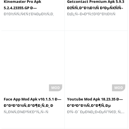
Kinemaster Pro Apk
Getcontact Premium Apk 5.9.3
5.2.4.23355.GP Ð—
ÐžÑÑ‚Ð°Ð½Ð½Ñ Ð²ÐµÑ€ÑÑ–
Ð†Ð½ÑÑ‚Ñ€ÑƒÐ¼ÐµÐ½Ñ‚Ð¸
Ð¡Ð¿Ñ–Ð»ÐºÑƒÐ²Ð°Ð½Ð½Ñ
Ð°Ð²Ð°Ð½Ñ‚Ð°Ð¶Ð¸Ñ‚Ð¸
Ñ
Ð¾ÑÑ‚Ð°Ð½Ð½ÑŽ
Ð²ÐµÑ€ÑÑ–ÑŽ
Face App Mod Apk v10.1.5.1 Ð—
Youtube Mod Apk 18.23.35 Ð—
Ð°Ð²Ð°Ð½Ñ‚Ð°Ð¶Ð¸Ñ‚Ð¸ Ð
Ð°Ð²Ð°Ð½Ñ‚Ð°Ð¶Ñ‚Ðµ
Ñ„Ð¾Ñ‚Ð¾Ð³Ñ€Ð°Ñ„Ñ–Ñ
Ð’Ñ–Ð´ÐµÐ¾Ð¿Ð»ÐµÑ”Ñ€Ð¸ Ñ‚Ð° Ñ€ÐµÐ´Ð°ÐºÑ‚Ð¾Ñ€Ð¸
´Ð»Ñ Android
Ð¾ÑÑ‚Ð°Ð½Ð½ÑŽ
Ð²ÐµÑ€ÑÑ–ÑŽ 2023 - Youtube