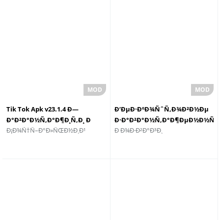
Tik Tok Apk v23.1.4 Ð—
Ð‘ÐµÐ·ÐºÐ¾ÑˆÑ‚Ð¾Ð²Ð½Ðµ
Ð°Ð²Ð°Ð½Ñ‚Ð°Ð¶Ð¸Ñ‚Ð¸ Ð
Ð·Ð°Ð²Ð°Ð½Ñ‚Ð°Ð¶ÐµÐ½Ð½Ñ
Ð¡Ð¾Ñ†Ñ–Ð°Ð»ÑŒÐ½Ð¸Ð¹
Ð Ð¾Ð·Ð²Ð°Ð³Ð¸
´Ð»Ñ Android
Ð¾ÑÑ‚Ð°Ð½Ð½ÑŒÐ¾Ñ—
Ð²ÐµÑ€ÑÑ–Ñ— Youtube
Vanced Mod Apk 18.02.33