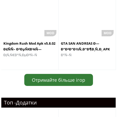
Kingdom Rush Mod Apk v5.8.02
GTA SAN ANDREAS Ð—
Ð£ÑÑ– Ð³ÐµÑ€Ð¾Ñ—
Ð°Ð²Ð°Ð½Ñ‚Ð°Ð¶Ð¸Ñ‚Ð¸ APK
Ð¡Ñ‚Ñ€Ð°Ñ‚ÐµÐ³Ñ–Ñ
Ð”Ñ–Ñ
Ñ€Ð¾Ð·Ð±Ð»Ð¾ÐºÐ¾Ð²Ð°Ð½Ð¾
v2.10 - GTA SAN ANDREAS
2023
Отримайте більше ігор
Топ -додатки