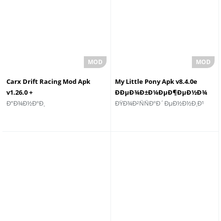
Carx Drift Racing Mod Apk
My Little Pony Apk v8.4.0e
v1.26.0 +
ÐÐµÐ¾Ð±Ð¼ÐµÐ¶ÐµÐ½Ð¾
Ð“Ð¾Ð½ÐºÐ¸
ÐŸÐ¾Ð²ÑÑÐºÐ´ÐµÐ½Ð½Ð¸Ð¹
Ñ€Ð¾Ð·Ð±Ð»Ð¾ÐºÑƒÐ²Ð°Ñ‚Ð¸
Ð²ÑÐµ
Ð²ÑÑ– Ð¼Ð°ÑˆÐ¸Ð½Ð¸