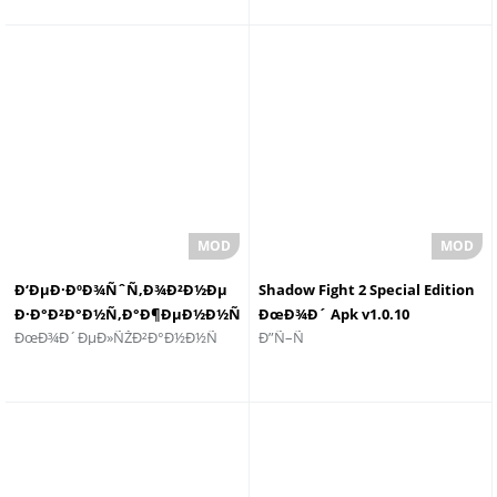
Ð‘ÐµÐ·ÐºÐ¾ÑˆÑ‚Ð¾Ð²Ð½Ðµ
Shadow Fight 2 Special Edition
Ð·Ð°Ð²Ð°Ð½Ñ‚Ð°Ð¶ÐµÐ½Ð½Ñ
ÐœÐ¾Ð´ Apk v1.0.10
ÐœÐ¾Ð´ÐµÐ»ÑŽÐ²Ð°Ð½Ð½Ñ
Ð”Ñ–Ñ
Ð¾ÑÑ‚Ð°Ð½Ð½ÑŒÐ¾Ñ—
ÐÐµÐ¾Ð±Ð¼ÐµÐ¶ÐµÐ½Ñ–
Ð²ÐµÑ€ÑÑ–Ñ— Stardew
Ð³Ñ€Ð¾ÑˆÑ–
Valley Apk 1.5.6.37