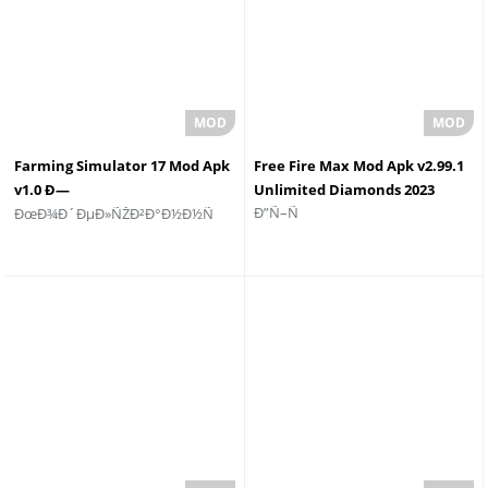
Farming Simulator 17 Mod Apk
Free Fire Max Mod Apk v2.99.1
v1.0 Ð—
Unlimited Diamonds 2023
Ð”Ñ–Ñ
ÐœÐ¾Ð´ÐµÐ»ÑŽÐ²Ð°Ð½Ð½Ñ
Ð°Ð²Ð°Ð½Ñ‚Ð°Ð¶Ð¸Ñ‚Ð¸ Ð
´Ð»Ñ Android