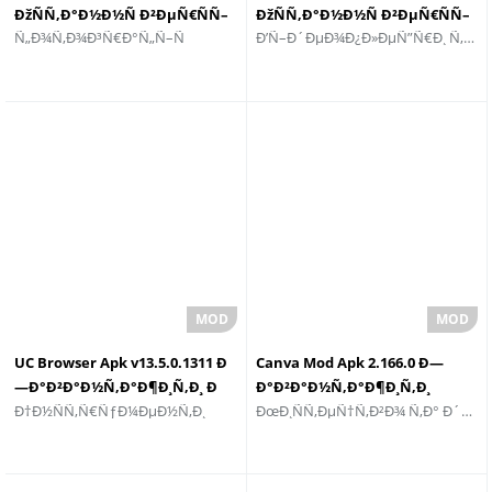
ÐžÑÑ‚Ð°Ð½Ð½Ñ Ð²ÐµÑ€ÑÑ–
ÐžÑÑ‚Ð°Ð½Ð½Ñ Ð²ÐµÑ€ÑÑ–
Ñ„Ð¾Ñ‚Ð¾Ð³Ñ€Ð°Ñ„Ñ–Ñ
Ð’Ñ–Ð´ÐµÐ¾Ð¿Ð»ÐµÑ”Ñ€Ð¸ Ñ‚Ð° Ñ€ÐµÐ´Ð°ÐºÑ‚Ð¾Ñ€Ð¸
Ñ Ð—Ð°Ð²Ð°Ð½Ñ‚Ð°Ð¶Ð¸Ñ‚Ð¸
Ñ
Ð±ÐµÐ· Ð²Ð¾Ð´ÑÐ½Ð¾Ð³Ð¾
Ð·Ð½Ð°ÐºÐ°
UC Browser Apk v13.5.0.1311 Ð
Canva Mod Apk 2.166.0 Ð—
—Ð°Ð²Ð°Ð½Ñ‚Ð°Ð¶Ð¸Ñ‚Ð¸ Ð
Ð°Ð²Ð°Ð½Ñ‚Ð°Ð¶Ð¸Ñ‚Ð¸
Ð†Ð½ÑÑ‚Ñ€ÑƒÐ¼ÐµÐ½Ñ‚Ð¸
ÐœÐ¸ÑÑ‚ÐµÑ†Ñ‚Ð²Ð¾ Ñ‚Ð° Ð´Ð¸Ð·Ð°Ð¹Ð½
´Ð»Ñ Android
Ð¾ÑÑ‚Ð°Ð½Ð½ÑŽ
Ð²ÐµÑ€ÑÑ–ÑŽ 2023