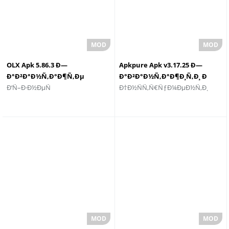
OLX Apk 5.86.3 Ð—
Apkpure Apk v3.17.25 Ð—
Ð°Ð²Ð°Ð½Ñ‚Ð°Ð¶Ñ‚Ðµ
Ð°Ð²Ð°Ð½Ñ‚Ð°Ð¶Ð¸Ñ‚Ð¸ Ð
Ð‘Ñ–Ð·Ð½ÐµÑ
Ð†Ð½ÑÑ‚Ñ€ÑƒÐ¼ÐµÐ½Ñ‚Ð¸
Ð¾ÑÑ‚Ð°Ð½Ð½ÑŽ
´Ð»Ñ Android
Ð²ÐµÑ€ÑÑ–ÑŽ 2023