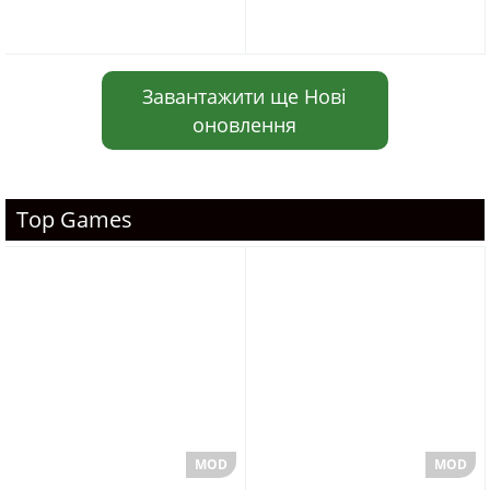
Завантажити ще Нові
оновлення
Top Games