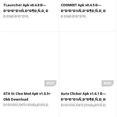
TLauncher Apk v0.4.8 Ð—
COOMEET Apk v0.4.5 Ð—
Ð°Ð²Ð°Ð½Ñ‚Ð°Ð¶Ð¸Ñ‚Ð¸ Ð
Ð°Ð²Ð°Ð½Ñ‚Ð°Ð¶Ð¸Ñ‚Ð¸ Ð
Ð Ð¾Ð·Ð²Ð°Ð³Ð¸
Ð Ð¾Ð·Ð²Ð°Ð³Ð¸
´Ð»Ñ Android
´Ð»Ñ Android
GTA Vc Cleo Mod Apk v1.0.5+
Auto Clicker Apk v1.6.1 Ð—
Obb Download
Ð°Ð²Ð°Ð½Ñ‚Ð°Ð¶Ð¸Ñ‚Ð¸ Ð
Ð†Ð½ÑÑ‚Ñ€ÑƒÐ¼ÐµÐ½Ñ‚Ð¸
Ð†Ð½ÑÑ‚Ñ€ÑƒÐ¼ÐµÐ½Ñ‚Ð¸
´Ð»Ñ Android