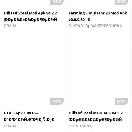
Hills Of Steel Mod Apk v4.2.2
Farming Simulator 20 Mod Apk
(ÐÐµÐ¾Ð±Ð¼ÐµÐ¶ÐµÐ½Ñ–
v0.0.0.80 - Ð—
Ð”Ñ–Ñ
ÐœÐ¾Ð´ÐµÐ»ÑŽÐ²Ð°Ð½Ð½Ñ
Ð³Ñ€Ð¾ÑˆÑ– Ñ‚Ð° Ð
Ð°Ð²Ð°Ð½Ñ‚Ð°Ð¶Ð¸Ñ‚Ð¸
´Ð¾Ñ€Ð¾Ð³Ð¾Ñ†Ñ–Ð½Ð½Ñ–
Google Unlimited Money Ð
ÐºÐ°Ð¼ÐµÐ½Ñ–)
´Ð»Ñ Android
GTA 5 Apk 1.08 Ð—
Hills of Steel MOD APK v4.5.2
Ð°Ð²Ð°Ð½Ñ‚Ð°Ð¶Ð¸Ñ‚Ð¸ Ð
(ÐÐµÐ¾Ð±Ð¼ÐµÐ¶ÐµÐ½Ñ–
Ð”Ñ–Ñ
Ð“Ð¾Ð½ÐºÐ¸
´Ð»Ñ Android
Ð³Ñ€Ð¾ÑˆÑ– Ñ‚Ð° Ð