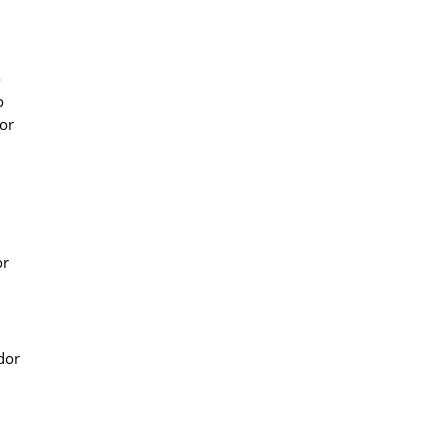
o
o
or
or
dor