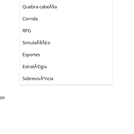
Quebra-cabeÃ§a
Corrida
RPG
SimulaÃ§Ã£o
Esportes
EstratÃ©gia
SobrevivÃªncia
ipo