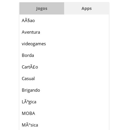
Jogos
Apps
AÃ§ao
Aventura
videogames
Borda
CartÃ£o
Casual
Brigando
LÃ³gica
MOBA
MÃºsica