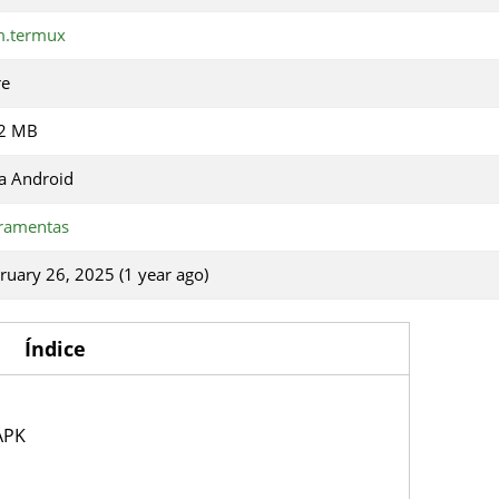
m.termux
re
.2 MB
a Android
ramentas
ruary 26, 2025 (1 year ago)
Índice
APK