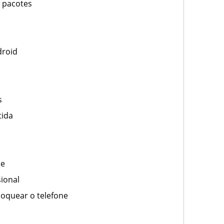
 pacotes
droid
s
tida
de
sional
oquear o telefone