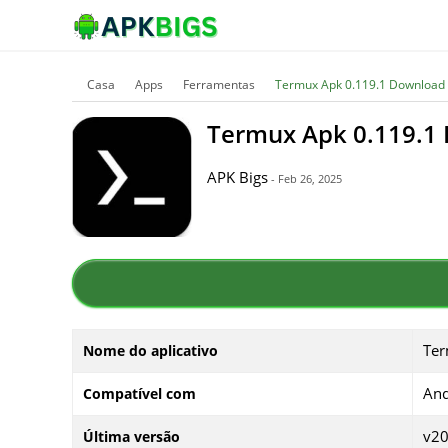
Casa
Apps
Ferramentas
Termux Apk 0.119.1 Download 
Termux Apk 0.119.1 
APK Bigs
- Feb 26, 2025
Te
Nome do aplicativo
And
Compatível com
v20
Última versão