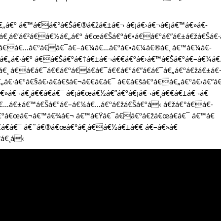
á€„á€º á€™á€á€°á€Šá€®á€žá€±á€¬ á€¡á€›á€¬á€¡á€™á€»á€­
€ºá€¸á€‘á€²á€á€½á€„á€º á€œá€Šá€ºá€•á€á€ºá€”á€±á€žá€Šá€·
á€¸á€á€…á€ºá€á€¯á€–á€¼á€…á€ºá€•á€¼á€®á€¸ á€™á€¼á€­
¼á€„á€·á€º á€á€Šá€ºá€†á€±á€¬á€€á€ºá€›á€™á€Šá€ºá€–á€¼á
€¸ á€á€­á€¯á€€á€ºá€á€­á€¯á€€á€ºá€”á€­á€¯á€„á€ºá€žá€±á€
€·á€ºá€§á€›á€­á€šá€¬á€€á€­á€¯ á€€á€šá€ºá€á€„á€ºá€›á€”á€
»á€¬á€¸á€€á€­á€¯ á€¡á€œá€½á€”á€ºá€¡á€¬á€¸á€€á€±á€¬á€
¸á€…á€±á€™á€Šá€ºá€–á€¼á€…á€ºá€žá€Šá€ºá‹ á€žá€°á€á€­
€„á€ºá€œá€¬á€™á€¾á€¬ á€™á€Ÿá€¯á€á€ºá€žá€œá€­á€¯ á€™á€
€€á€­á€¯ á€˜á€®á€œá€°á€¸á€á€½á€±á€€ á€–á€»á€
á€¸á‹