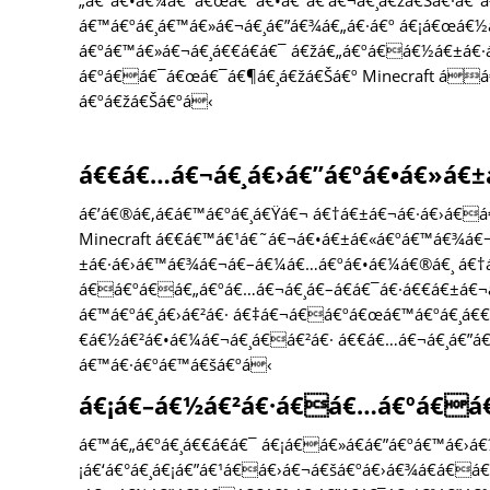
„á€ºá€•á€¼á€¯á€œá€¯á€•á€ºá€‘á€¬á€¸á€žá€Šá€·á€ºá
á€™á€ºá€¸á€™á€»á€¬á€¸á€”á€¾á€„á€·á€º á€¡á€œá€½
á€ºá€™á€»á€¬á€¸á€€á€­á€¯ á€žá€„á€ºá€á€½á€±á€·
á€ºá€á€¯á€œá€¯á€¶á€¸á€žá€Šá€º Minecraft áá€
á€ºá€žá€Šá€ºá‹
á€€á€…á€¬á€¸á€›á€”á€ºá€•á€»á€±
á€’á€®á€‚á€­á€™á€ºá€¸á€Ÿá€¬ á€†á€±á€¬á€·á€›á€
Minecraft á€€á€™á€¹á€˜á€¬á€•á€±á€«á€ºá€™á€¾á€
±á€·á€›á€™á€¾á€¬á€–á€¼á€…á€ºá€•á€¼á€®á€¸ á€†á
á€á€ºá€á€„á€ºá€…á€¬á€¸á€–á€­á€¯á€·á€€á€±á€¬
á€™á€ºá€¸á€›á€²á€· á€‡á€¬á€á€ºá€œá€™á€ºá€¸á€€
€á€½á€²á€•á€¼á€¬á€¸á€á€²á€· á€€á€…á€¬á€¸á€”á€
á€™á€·á€ºá€™á€šá€ºá‹
á€¡á€–á€½á€²á€·á€á€…á€ºá€á€
á€™á€„á€ºá€¸á€€á€­á€¯ á€¡á€á€»á€­á€”á€ºá€™á€›á€
¡á€‘á€°á€¸á€¡á€”á€¹á€á€›á€¬á€šá€ºá€›á€¾á€­á€á€