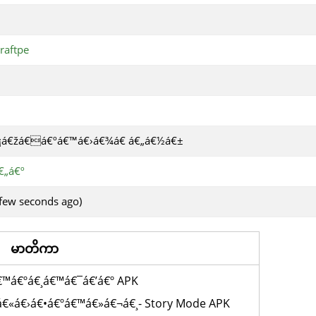
raftpe
€¡á€žá€á€ºá€™á€›á€¾á€­ á€„á€½á€±
€„á€º
few seconds ago)
မာတိကာ
€™á€ºá€¸á€™á€¯á€’á€º APK
á€«á€›á€•á€ºá€™á€»á€¬á€¸- Story Mode APK