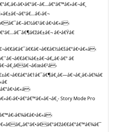
€ºá€‚á€›á€•á€ºá€–á€…á€ºá€™á€»á€¬á€¸
€»á€±á€¬á€ºá€…á€›á€¬
á€á€¯á€–á€½á€²á€·á€•á€«á‹
€ºá€…á€¯á€¶á€žá€±á€¬ á€•á€Ÿá€
€¬á€€á€­á€¯á€€á€¬á€€á€½á€šá€ºá€•á€«á‹
 á€˜á€¬á€€á€¼á€±á€¬á€„á€·á€º á€
¼á€¬á€¸á€á€¬á€œá€²á‹
”á€±á€¬á€€á€ºá€†á€¯á€¶á€¸á€—á€¬á€¸á€›á€¾á€
€«á€
•á€ºá€•á€«á‹
á€«á€›á€•á€ºá€™á€»á€¬á€¸- Story Mode Pro
á€™á€›á€¾á€­á€•á€«á‹
á€«á€á€„á€ºá€•á€á€ºá€žá€€á€ºá€™á€¾á€¯