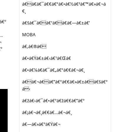
á€á€­á€¯á€€á€ºá€•á€½á€²á€™á€»á€¬á
€¸
á€º
á€šá€¯á€á€¹á€á€­á€—á€±á€’
MOBA
€…
¬
á€‚á€®á€
º
á€•á€Ÿá€±á€‹á€¹á€Œá€­
á€•á€¼á€­á€¯á€„á€ºá€€á€¬á€¸
á€á€¬á€á€”á€ºá€€á€»á€±á€á€šá€º
á‹
á€žá€›á€¯á€•á€ºá€žá€€á€”á€º
á€¡á€¬á€¸á€€á€…á€¬á€¸
á€—á€»á€°á€Ÿá€¬