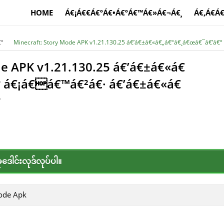
HOME
Á€¡Á€€Á€ºÁ€•Á€ºÁ€™Á€»Á€¬Á€¸
Á€‚Á€­Á
€º
Minecraft: Story Mode APK v1.21.130.25 á€’á€±á€«á€„á€ºá€¸á€œá€¯á€’á€
de APK v1.21.130.25 á€’á€±á€«á€
º á€¡á€á€™á€²á€· á€’á€±á€«á€
º
ဒေါင်းလုဒ်လုပ်ပါ။
Mode Apk