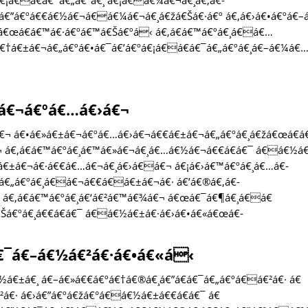
€¡á€á€­á€¯á€„á€ºá€¸ á€¡á€á€¼á€¬á€¸á€‚á€­
á€”á€ºá€€á€½á€¬á€á€¼á€¬á€¸á€žá€Šá€·á€º á€‚á€›á€•á€ºá€–
á€œá€­á€™á€·á€ºá€™á€Šá€ºá‹ á€‚á€­á€™á€ºá€¸á€á€…
†á€±á€¬á€„á€ºá€•á€¯á€’á€ºá€¡á€á€­á€¯á€„á€ºá€¸á€–á€¼á€
á€¬á€ºá€…á€›á€¬
á€¬ á€•á€»á€±á€¬á€ºá€…á€›á€¬á€€á€±á€¬á€„á€ºá€¸á€žá€œá€­á
¬ á€‚á€­á€™á€ºá€¸á€™á€»á€¬á€¸á€…á€½á€¬á€€á€­á€¯ á€á€½á
€±á€¬á€·á€€á€…á€¬á€¸á€›á€á€¬ á€¡á€›á€™á€ºá€¸á€…á€­
á€„á€ºá€¸á€á€¬á€€á€á€±á€¬á€· á€’á€®á€‚á€­
 á€‚á€­á€™á€ºá€¸á€‘á€²á€™á€¾á€¬ á€œá€¯á€¶á€¸á€á€
Šá€ºá€¸á€€á€­á€¯ á€á€½á€±á€·á€›á€•á€«á€œá€­
¯á€–á€½á€²á€·á€•á€«á‹
½á€±á€¸ á€–á€»á€€á€ºá€†á€®á€¸á€”á€­á€¯á€„á€ºá€á€²á€· á€
²á€· á€›á€”á€ºá€žá€°á€á€½á€±á€€á€­á€¯ á€