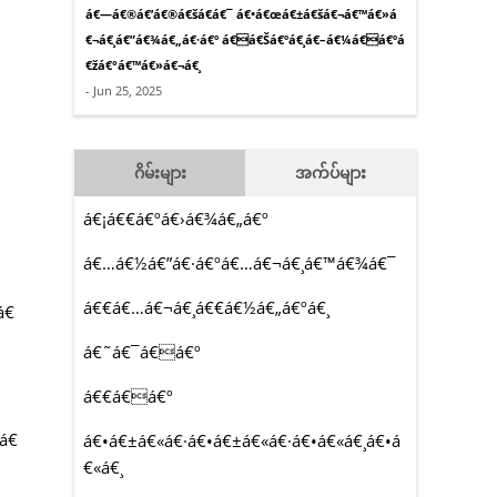
á€—á€®á€’á€®á€šá€­á€¯ á€•á€œá€±á€šá€¬á€™á€»á
€¬á€¸á€”á€¾á€„á€·á€º á€á€Šá€ºá€¸á€–á€¼á€á€ºá
€žá€°á€™á€»á€¬á€¸
- Jun 25, 2025
ဂိမ်းများ
အက်ပ်များ
á€¡á€€á€ºá€›á€¾á€„á€º
á€…á€½á€”á€·á€ºá€…á€¬á€¸á€™á€¾á€¯
á€€á€…á€¬á€¸á€€á€½á€„á€ºá€¸
á€
á€˜á€¯á€á€º
á€€á€á€º
á€
á€•á€±á€«á€·á€•á€±á€«á€·á€•á€«á€¸á€•á
€«á€¸