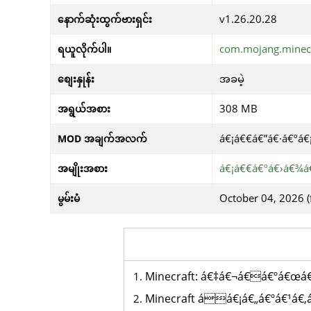
v1.26.20.28
နောက်ဆုံးထွက်ဗားရှင်း
com.mojang.minec
ရယူလိုက်ပါ။
အခမဲ့
စျေးနှုန်း
308 MB
အရွယ်အစား
á€¡á€€á€”á€·á€ºá
MOD အချက်အလက်
á€¡á€€á€ºá€›á€¾á
အမျိုးအစား
October 04, 2026 (
မွမ်းမံ
Minecraft: á€‡á€¬á€á€ºá€œá
Minecraft áá€¡á€„á€ºá€¹á€‚