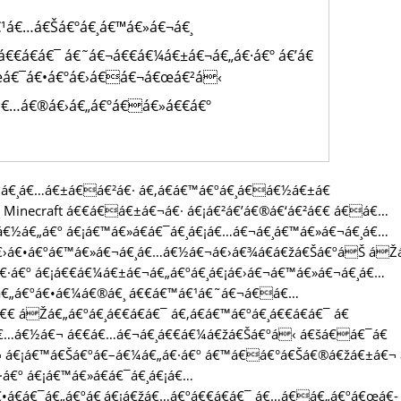
¹á€…á€Šá€ºá€¸á€™á€»á€¬á€¸
 á€€á€­á€¯ á€˜á€¬á€€á€¼á€±á€¬á€„á€·á€º á€’á€
€œá€¯á€•á€ºá€›á€á€¬á€œá€²á‹
á€…á€®á€›á€„á€ºá€á€»á€€á€º
€¸á€…á€±á€á€²á€· á€‚á€­á€™á€ºá€¸á€á€½á€±á€
 Minecraft á€€á€á€±á€¬á€· á€¡á€²á€’á€®á€‘á€²á€€ á€á€…
á€½á€„á€º á€¡á€™á€»á€­á€¯á€¸á€¡á€…á€¬á€¸á€™á€»á€¬á€¸á€…
á€›á€•á€ºá€™á€»á€¬á€¸á€…á€½á€¬á€›á€¾á€­á€žá€Šá€ºáŠ áŽ
€·á€º á€¡á€€á€¼á€±á€¬á€„á€ºá€¸á€¡á€›á€¬á€™á€»á€¬á€¸á€…
¯á€„á€ºá€•á€¼á€®á€¸ á€€á€™á€¹á€˜á€¬á€á€…
áŽá€„á€ºá€¸á€€á€­á€¯ á€‚á€­á€™á€ºá€¸á€€á€­á€¯ á€
€…á€½á€¬ á€€á€…á€¬á€¸á€€á€¼á€žá€Šá€ºá‹ á€šá€á€¯á€
€¬ á€¡á€™á€Šá€ºá€–á€¼á€„á€·á€º á€™á€á€°á€Šá€®á€žá€±á€¬ 
·á€º á€¡á€™á€»á€­á€¯á€¸á€¡á€…
€•á€­á€¯á€„á€ºá€¸á€¡á€žá€…á€ºá€€á€­á€¯ á€…á€á€„á€ºá€œá€­