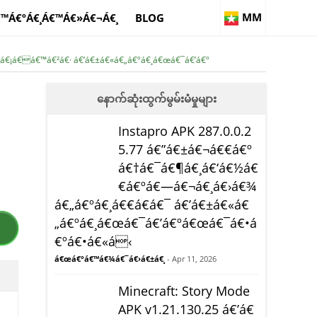
MM
€™Á€ºÁ€¸Á€™Á€»Á€¬Á€¸
BLOG
º á€¡á€á€™á€²á€· á€’á€±á€«á€„á€ºá€¸á€œá€¯á€’á€º
နောက်ဆုံးထွက်မွမ်းမံမှုများ
Instapro APK 287.0.0.2
5.77 á€”á€±á€¬á€€á€º
á€†á€¯á€¶á€¸á€‘á€½á€
€á€ºá€—á€¬á€¸á€›á€¾
á€„á€ºá€¸á€€á€­á€¯ á€’á€±á€«á€
„á€ºá€¸á€œá€¯á€’á€ºá€œá€¯á€•á
€ºá€•á€«á‹
á€œá€°á€™á€¾á€¯á€›á€±á€¸
- Apr 11, 2026
Minecraft: Story Mode
APK v1.21.130.25 á€’á€