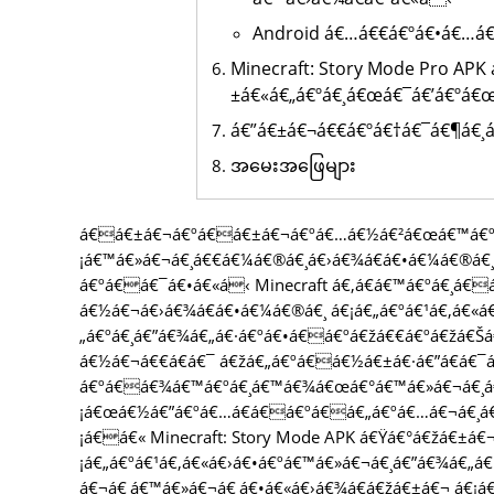
Android á€…á€€á€ºá€•á€…á€
Minecraft: Story Mode Pro APK
±á€«á€„á€ºá€¸á€œá€¯á€’á€ºá
á€”á€±á€¬á€€á€ºá€†á€¯á€¶á€¸
အမေးအဖြေများ
á€á€±á€¬á€ºá€á€±á€¬á€ºá€…á€½á€²á€œá€™á€ºá
¡á€™á€»á€¬á€¸á€€á€¼á€®á€¸á€›á€¾á€­á€•á€¼á€®á€¸
á€ºá€á€¯á€•á€«á‹ Minecraft á€‚á€­á€™á€ºá€¸á€
á€½á€¬á€›á€¾á€­á€•á€¼á€®á€¸ á€¡á€„á€ºá€¹á€‚á€«
„á€ºá€¸á€”á€¾á€„á€·á€ºá€•á€á€ºá€žá€€á€ºá€žá€Šá
á€½á€¬á€€á€­á€¯ á€žá€„á€ºá€á€½á€±á€·á€”á€­á€
á€ºá€á€¾á€™á€ºá€¸á€™á€¾á€œá€°á€™á€»á€¬á€¸á€€ 
¡á€œá€½á€”á€ºá€…á€­á€á€ºá€á€„á€ºá€…á€¬á€¸á
¡á€á€« Minecraft: Story Mode APK á€Ÿá€°á€žá€±á
¡á€„á€ºá€¹á€‚á€«á€›á€•á€ºá€™á€»á€¬á€¸á€”á€¾á€„á€
á€¬á€¸á€™á€»á€¬á€¸á€•á€«á€›á€¾á€­á€žá€±á€¬ á€¡á