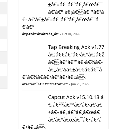
±á€«á€„á€ºá€¸á€œá€¯
á€’á€º á€¡á€á€™á€²á
€· á€’á€±á€«á€„á€ºá€¸á€œá€¯á
€’á€º
á€¡á€€á€ºá€›á€¾á€„á€º
- Oct 04, 2026
Tap Breaking Apk v1.77
á€¡á€€á€”á€·á€ºá€¡á€ž
á€á€ºá€™á€›á€¾á€­
á€„á€½á€±á€€á€­á€¯á
€”á€¾á€­á€•á€ºá€•á€«á‹
á€žá€›á€¯á€•á€ºá€žá€€á€”á€º
- Jun 23, 2025
Capcut Apk v15.10.13 á
€¡á€á€™á€²á€·á€’á€
±á€«á€„á€ºá€¸á€œá€¯
á€’á€ºá€œá€¯á€•á€ºá
€•á€«á‹