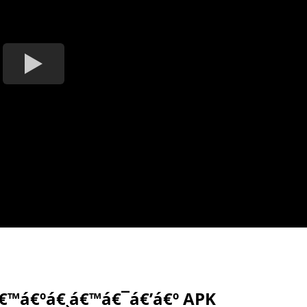
€™á€ºá€¸á€™á€¯á€’á€º APK