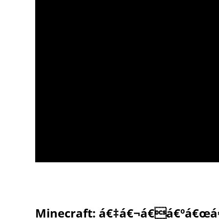
Minecraft: á€‡á€¬á€á€ºá€œá