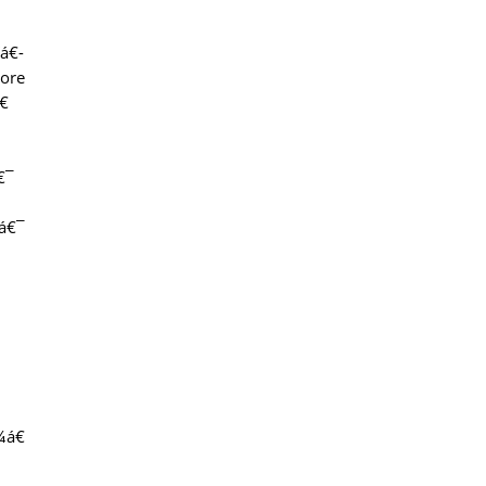
á€­
ore
€
€¯
­á€¯
¼á€