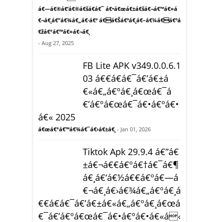
á€—á€®á€’á€®á€šá€­á€¯ á€•á€œá€±á€šá€¬á€™á€»á
€¬á€¸á€”á€¾á€„á€·á€º á€á€Šá€ºá€¸á€–á€¼á€á€ºá
€žá€°á€™á€»á€¬á€¸
- Aug 27, 2025
FB Lite APK v349.0.0.6.1
03 á€€á€­á€¯á€’á€±á
€«á€„á€ºá€¸á€œá€¯á
€’á€ºá€œá€¯á€•á€ºá€•
á€« 2025
á€œá€°á€™á€¾á€¯á€›á€±á€¸
- Jan 01, 2026
Tiktok Apk 29.9.4 á€”á€
±á€¬á€€á€ºá€†á€¯á€¶
á€¸á€‘á€½á€€á€ºá€—á
€¬á€¸á€›á€¾á€„á€ºá€¸á
€€á€­á€¯á€’á€±á€«á€„á€ºá€¸á€œá
€¯á€’á€ºá€œá€¯á€•á€ºá€•á€«á‹