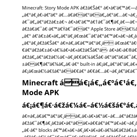
Minecraft: Story Mode APK á€žá€Šá€º á€•á€‘á€™á€—
„á€ºá€¸á€›á€”á€º á€…á€­á€á€ºá€á€„á€ºá€…á€¬á€¸
á€¯á€„á€ºá€žá€±á€¬ á€•á€‘á€™á€†á€¯á€¶á€¸á€—á€¬á
á€žá€­á€¯á€·á€™á€Ÿá€¯á€á€º Apple Store á€á€½á
„á€º á€’á€±á€«á€„á€ºá€¸á€œá€¯á€’á€ºá€™á€»á€¬á€
„á€ºá€¸á€žá€Šá€º á€¤á€‚á€­á€™á€ºá€¸á á€œá€°á
€á€ºá€žá€±á€•á€¼á€•á€«á€žá€Šá€ºá‹ á€•á€›á€®á€
á€žá€„á€ºá€žá€½á€¬á€¸á€€á€¼á€Šá€·á€ºá€”á€­á€¯á
±á€á€¶á€”á€¾á€„á€·á€º built-in á€¡á€„á€ºá€¹á€‚á€
á€¡á€œá€½á€šá€ºá€á€€á€° á€€á€…á€¬á€¸á€”á€­á€
Minecraft áá€¡á€„á€ºá€¹á€‚
Mode APK
á€¡á€¶á€·á€žá€¼á€–á€½á€šá€ºá€‚
á€¤á€‚á€­á€™á€ºá€¸áá€‚á€›á€•á€ºá€–á€…á€ºá€ž
á€žá€¯á€¶á€¸á€žá€•á€ºá€á€»á€€á€ºá€™á€»á€¬á€¸
„á€·á€º blocks á€™á€»á€¬á€¸á€•á€«á€›á€¾á€­á€žá€±