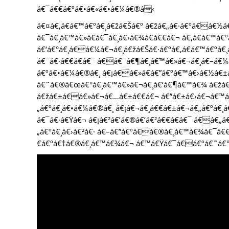
á€¯á€€á€ºá€•á€«á€•á€¼á€®á‹
á€¤á€‚á€­á€™á€ºá€¸á€žá€Šá€º á€žá€„á€·á€ºá€á€½
á€¯á€¸á€™á€»á€­á€¯á€¸á€›á€¾á€­á€€á€¬ á€‚á€­á€™á
á€‘á€°á€¸á€á€¼á€¬á€¸á€žá€Šá€·á€ºá€‚á€­á€™á€º
á€¯á€·á€€á€­á€¯ á€á€¯á€¶á€¸á€™á€»á€¬á€¸á€–á€
á€ºá€•á€¼á€®á€¸ á€¡á€á€»á€­á€”á€ºá€™á€›á€½á€±á
á€˜á€®á€œá€°á€¸á€™á€»á€¬á€¸á€‘á€¶á€™á€¾ á€žá€„á
á€žá€±á€á€»á€¬á€…á€±á€€á€¬ á€”á€±á€›á€¬á€™á€
„á€ºá€¸á€•á€¼á€®á€¸ á€¡á€¬á€¸á€€á€±á€¬á€„á€ºá€
á€¯á€·á€Ÿá€¬ á€¡á€²á€’á€®á€‘á€²á€€á€­á€¯ á€á
„á€ºá€¸á€›á€²á€· á€–á€”á€ºá€á€®á€¸á€™á€¾á€¯á
€á€ºá€†á€®á€¸á€™á€¾á€¬ á€™á€Ÿá€¯á€á€ºá€˜á€°