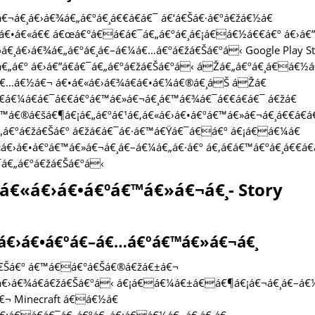
á€¬á€¸á€›á€¾á€„á€ºá€¸á€€á€­á€¯ á€‘á€Šá€·á€ºá€žá€½á€
á€•á€«á€€ á€œá€°á€á€­á€¯á€„á€ºá€¸á€¡á€á€½á€€á€º á€›á€”
€¸á€›á€¾á€„á€ºá€¸á€–á€¼á€…á€ºá€žá€Šá€ºá‹ Google Play St
€„á€º á€›á€”á€­á€¯á€„á€ºá€žá€Šá€ºá‹ áŽá€„á€ºá€¸á€á€½á
¸á€…á€½á€¬ á€•á€«á€›á€¾á€­á€•á€¼á€®á€¸áŠ áŽá€
€€á€¼á€­á€¯á€€á€ºá€™á€»á€¬á€¸á€™á€¾á€¯á€€á€­á€¯ á€žá€
™á€®á€šá€¶á€¡á€„á€ºá€¹á€‚á€«á€›á€•á€ºá€™á€»á€¬á€¸á€€á€­á
€„á€ºá€žá€Šá€º á€žá€­á€¯á€·á€™á€Ÿá€¯á€á€º á€¡á€á€¼á€
«á€›á€•á€ºá€™á€»á€¬á€¸á€–á€¼á€„á€·á€º á€‚á€­á€™á€ºá€¸á€€á€
¯á€„á€ºá€žá€Šá€ºá‹
á€«á€›á€•á€ºá€™á€»á€¬á€¸- Story
á€›á€•á€ºá€–á€…á€ºá€™á€»á€¬á€¸
á€Šá€º á€™á€á€°á€Šá€®á€žá€±á€¬
á€›á€¾á€­á€žá€Šá€ºá‹ á€¡á€á€¼á€±á€á€¶á€¡á€¬á€¸á€–á€
á€¬ Minecraft á€á€½á€