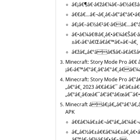
á€¡á€¶á€·á€žá€¼á€–á€½á€šá
á€€á€…á€¬á€¸á€›á€”á€ºá€•á
á€¡á€–á€½á€²á€·á€á€…á€º
á€•á€¼á€®á€¸á€•á€¼á€Šá€·á
±á€‹á€¹á€Œá€­á€™á€»á€¬á€¸
á€žá€„á€ºáá€§á€›á€­á€šá
Minecraft: Story Mode Pro á€€
¡á€›á€™á€ºá€¸á€‘á€°á€¸á€á€
Minecraft: Story Mode Pro á€
„á€ºá€¸ 2023 á€€á€­á€¯ á€’á€±á
„á€ºá€¸á€œá€¯á€’á€ºá€œá€¯á€
Minecraft áá€¡á€„á€ºá€¹á€‚
APK
á€€á€¼á€±á€¬á€ºá€„á€¼á€¬
á€„á€½á€±á€€á€¼á€±á€¸á€•
á€™á€›á€¾á€­á€•á€«á‹