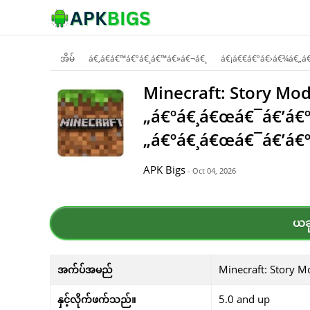
အိမ်
á€‚á€­á€™á€ºá€¸á€™á€»á€¬á€¸
á€¡á€€á€ºá€›á€¾á€„á
Minecraft: Story Mo
„á€ºá€¸á€œá€¯á€’á€
„á€ºá€¸á€œá€¯á€’á€
APK Bigs
- Oct 04, 2026
ယခု
Minecraft: Story 
အက်ပ်အမည်
5.0 and up
နှင့်လိုက်ဖက်သည်။