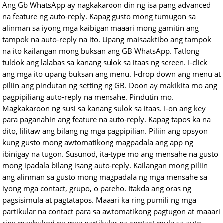
Ang Gb WhatsApp ay nagkakaroon din ng isa pang advanced
na feature ng auto-reply. Kapag gusto mong tumugon sa
alinman sa iyong mga kaibigan maaari mong gamitin ang
tampok na auto-reply na ito. Upang maisaaktibo ang tampok
na ito kailangan mong buksan ang GB WhatsApp. Tatlong
tuldok ang lalabas sa kanang sulok sa itaas ng screen. I-click
ang mga ito upang buksan ang menu. I-drop down ang menu at
piliin ang pindutan ng setting ng GB. Doon ay makikita mo ang
pagpipiliang auto-reply na mensahe. Pindutin mo.
Magkakaroon ng susi sa kanang sulok sa itaas. I-on ang key
para paganahin ang feature na auto-reply. Kapag tapos ka na
dito, lilitaw ang bilang ng mga pagpipilian. Piliin ang opsyon
kung gusto mong awtomatikong magpadala ang app ng
ibinigay na tugon. Susunod, ita-type mo ang mensahe na gusto
mong ipadala bilang isang auto-reply. Kailangan mong piliin
ang alinman sa gusto mong magpadala ng mga mensahe sa
iyong mga contact, grupo, o pareho. Itakda ang oras ng
pagsisimula at pagtatapos. Maaari ka ring pumili ng mga
partikular na contact para sa awtomatikong pagtugon at maaari
ring magbukod ng mga partikular na contact mula sa auto-