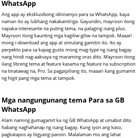
WhatsApp
Ang app ay eksklusibong idinisenyo para sa WhatsApp, kaya
naman ito ay lubhang nakakaintriga. Gayundin, mayroon itong
napaka-interesante na puting tema, na palaging isang plus.
Mayroon itong kaunting mga kagiliw-giliw na tampok. Maaari
mong i-download ang app at simulang gamitin ito. Ito ay
perpekto para sa kapag gusto mong mag-type ng isang bagay
nang hindi nag-aaksaya ng maraming oras dito. Mayroon itong
ilang libreng tema at feature kasama ng feature na subscription
na tinatawag na, Pro. Sa pagpipiliang ito, maaari kang gumamit
ng higit pang mga tema at tampok.
Mga nangungunang tema Para sa GB
WhatsApp
Alam naming gumagamit ka ng GB WhatsApp at umabot dito
habang naghahanap ng isang bagay. Kung iyon ang kaso,
pagkatapos ay bigyang-pansin. Malalaman mo ang lahat