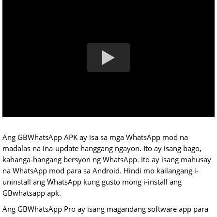
Ang GBWhatsApp APK ay isa sa mga WhatsApp mod na
madalas na ina-update hanggang ngayon. Ito ay isang bago,
kahanga-hangang bersyon ng WhatsApp. Ito ay isang mahusay
na WhatsApp mod para sa Android. Hindi mo kailangang i-
uninstall ang WhatsApp kung gusto mong i-install ang
GBwhatsapp apk.
Ang GBWhatsApp Pro ay isang magandang software app para