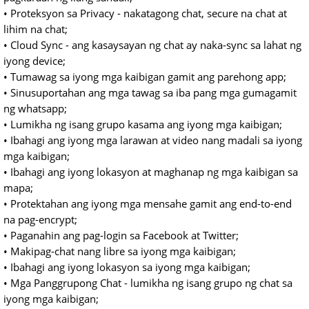
• Proteksyon sa Privacy - nakatagong chat, secure na chat at
lihim na chat;
• Cloud Sync - ang kasaysayan ng chat ay naka-sync sa lahat ng
iyong device;
• Tumawag sa iyong mga kaibigan gamit ang parehong app;
• Sinusuportahan ang mga tawag sa iba pang mga gumagamit
ng whatsapp;
• Lumikha ng isang grupo kasama ang iyong mga kaibigan;
• Ibahagi ang iyong mga larawan at video nang madali sa iyong
mga kaibigan;
• Ibahagi ang iyong lokasyon at maghanap ng mga kaibigan sa
mapa;
• Protektahan ang iyong mga mensahe gamit ang end-to-end
na pag-encrypt;
• Paganahin ang pag-login sa Facebook at Twitter;
• Makipag-chat nang libre sa iyong mga kaibigan;
• Ibahagi ang iyong lokasyon sa iyong mga kaibigan;
• Mga Panggrupong Chat - lumikha ng isang grupo ng chat sa
iyong mga kaibigan;