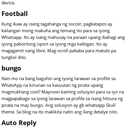
device.
Football
Kung ikaw ay isang tagahanga ng soccer, pagkatapos ay
kailangan mong makuha ang temang ito para sa iyong
Whatsapp. Ito ay isang mahusay na paraan upang ibahagi ang
iyong paboritong isport sa iyong mga kaibigan. Ito ay
magagamit nang libre. Mag-scroll pababa para matuto pa
tungkol dito.
bungo
Nais mo na bang baguhin ang iyong larawan sa profile sa
WhatsApp na kinunan sa kasuutan ng pirata upang
magmukhang cool? Mayroon kaming solusyon para sa iyo na
magpapabago sa iyong larawan sa profile sa isang hitsura ng
pirata na may bungo. Ang solusyon ay gb whatsapp Skull
theme. Sa blog na ito makikita natin ang ilang detalye nito.
Auto Reply