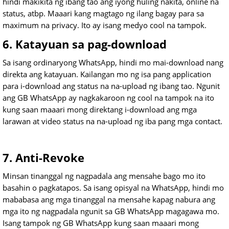
hindi makikita ng ibang tao ang iyong huling nakita, online na
status, atbp. Maaari kang magtago ng ilang bagay para sa
maximum na privacy. Ito ay isang medyo cool na tampok.
6. Katayuan sa pag-download
Sa isang ordinaryong WhatsApp, hindi mo mai-download nang
direkta ang katayuan. Kailangan mo ng isa pang application
para i-download ang status na na-upload ng ibang tao. Ngunit
ang GB WhatsApp ay nagkakaroon ng cool na tampok na ito
kung saan maaari mong direktang i-download ang mga
larawan at video status na na-upload ng iba pang mga contact.
7. Anti-Revoke
Minsan tinanggal ng nagpadala ang mensahe bago mo ito
basahin o pagkatapos. Sa isang opisyal na WhatsApp, hindi mo
mababasa ang mga tinanggal na mensahe kapag nabura ang
mga ito ng nagpadala ngunit sa GB WhatsApp magagawa mo.
Isang tampok ng GB WhatsApp kung saan maaari mong