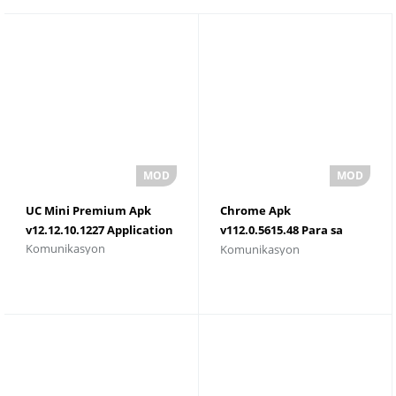
UC Mini Premium Apk
Chrome Apk
v12.12.10.1227 Application
v112.0.5615.48 Para sa
Komunikasyon
Komunikasyon
Android Tv Download