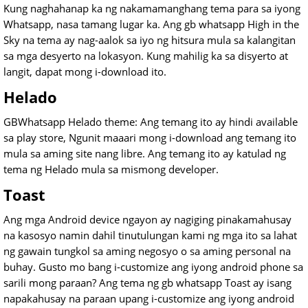
Kung naghahanap ka ng nakamamanghang tema para sa iyong
Whatsapp, nasa tamang lugar ka. Ang gb whatsapp High in the
Sky na tema ay nag-aalok sa iyo ng hitsura mula sa kalangitan
sa mga desyerto na lokasyon. Kung mahilig ka sa disyerto at
langit, dapat mong i-download ito.
Helado
GBWhatsapp Helado theme: Ang temang ito ay hindi available
sa play store, Ngunit maaari mong i-download ang temang ito
mula sa aming site nang libre. Ang temang ito ay katulad ng
tema ng Helado mula sa mismong developer.
Toast
Ang mga Android device ngayon ay nagiging pinakamahusay
na kasosyo namin dahil tinutulungan kami ng mga ito sa lahat
ng gawain tungkol sa aming negosyo o sa aming personal na
buhay. Gusto mo bang i-customize ang iyong android phone sa
sarili mong paraan? Ang tema ng gb whatsapp Toast ay isang
napakahusay na paraan upang i-customize ang iyong android