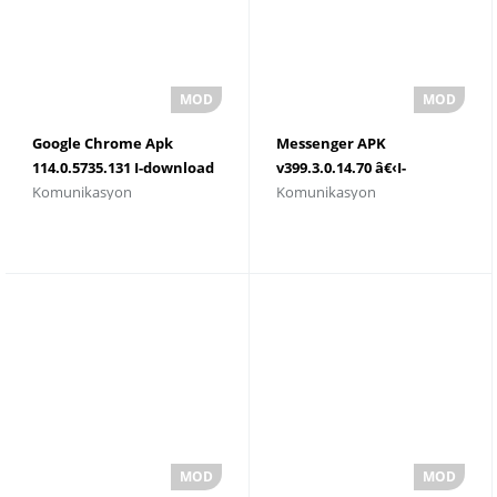
Google Chrome Apk
Messenger APK
114.0.5735.131 I-download
v399.3.0.14.70 â€‹I-
Komunikasyon
Komunikasyon
ang Pinakabagong
download 2023
Bersyon