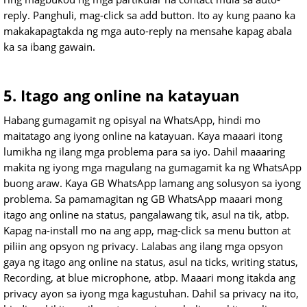
reply. Panghuli, mag-click sa add button. Ito ay kung paano ka
makakapagtakda ng mga auto-reply na mensahe kapag abala
ka sa ibang gawain.
5. Itago ang online na katayuan
Habang gumagamit ng opisyal na WhatsApp, hindi mo
maitatago ang iyong online na katayuan. Kaya maaari itong
lumikha ng ilang mga problema para sa iyo. Dahil maaaring
makita ng iyong mga magulang na gumagamit ka ng WhatsApp
buong araw. Kaya GB WhatsApp lamang ang solusyon sa iyong
problema. Sa pamamagitan ng GB WhatsApp maaari mong
itago ang online na status, pangalawang tik, asul na tik, atbp.
Kapag na-install mo na ang app, mag-click sa menu button at
piliin ang opsyon ng privacy. Lalabas ang ilang mga opsyon
gaya ng itago ang online na status, asul na ticks, writing status,
Recording, at blue microphone, atbp. Maaari mong itakda ang
privacy ayon sa iyong mga kagustuhan. Dahil sa privacy na ito,