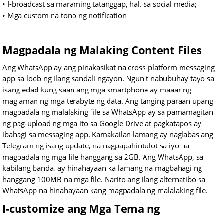
• I-broadcast sa maraming tatanggap, hal. sa social media;
• Mga custom na tono ng notification
Magpadala ng Malaking Content Files
Ang WhatsApp ay ang pinakasikat na cross-platform messaging
app sa loob ng ilang sandali ngayon. Ngunit nabubuhay tayo sa
isang edad kung saan ang mga smartphone ay maaaring
maglaman ng mga terabyte ng data. Ang tanging paraan upang
magpadala ng malalaking file sa WhatsApp ay sa pamamagitan
ng pag-upload ng mga ito sa Google Drive at pagkatapos ay
ibahagi sa messaging app. Kamakailan lamang ay naglabas ang
Telegram ng isang update, na nagpapahintulot sa iyo na
magpadala ng mga file hanggang sa 2GB. Ang WhatsApp, sa
kabilang banda, ay hinahayaan ka lamang na magbahagi ng
hanggang 100MB na mga file. Narito ang ilang alternatibo sa
WhatsApp na hinahayaan kang magpadala ng malalaking file.
I-customize ang Mga Tema ng