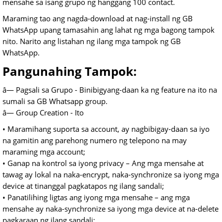
mensahe sa isang grupo ng hanggang 100 contact.
Maraming tao ang nagda-download at nag-install ng GB
WhatsApp upang tamasahin ang lahat ng mga bagong tampok
nito. Narito ang listahan ng ilang mga tampok ng GB
WhatsApp.
Pangunahing Tampok:
â— Pagsali sa Grupo - Binibigyang-daan ka ng feature na ito na
sumali sa GB Whatsapp group.
â— Group Creation - Ito
• Maramihang suporta sa account, ay nagbibigay-daan sa iyo
na gamitin ang parehong numero ng telepono na may
maraming mga account;
• Ganap na kontrol sa iyong privacy – Ang mga mensahe at
tawag ay lokal na naka-encrypt, naka-synchronize sa iyong mga
device at tinanggal pagkatapos ng ilang sandali;
• Panatilihing ligtas ang iyong mga mensahe – ang mga
mensahe ay naka-synchronize sa iyong mga device at na-delete
pagkaraan ng ilang sandali;