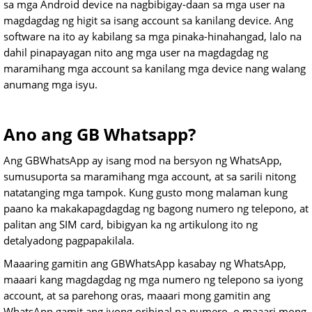
sa mga Android device na nagbibigay-daan sa mga user na
magdagdag ng higit sa isang account sa kanilang device. Ang
software na ito ay kabilang sa mga pinaka-hinahangad, lalo na
dahil pinapayagan nito ang mga user na magdagdag ng
maramihang mga account sa kanilang mga device nang walang
anumang mga isyu.
Ano ang GB Whatsapp?
Ang GBWhatsApp ay isang mod na bersyon ng WhatsApp,
sumusuporta sa maramihang mga account, at sa sarili nitong
natatanging mga tampok. Kung gusto mong malaman kung
paano ka makakapagdagdag ng bagong numero ng telepono, at
palitan ang SIM card, bibigyan ka ng artikulong ito ng
detalyadong pagpapakilala.
Maaaring gamitin ang GBWhatsApp kasabay ng WhatsApp,
maaari kang magdagdag ng mga numero ng telepono sa iyong
account, at sa parehong oras, maaari mong gamitin ang
WhatsApp gamit ang iyong orihinal na numero, o maaari mong