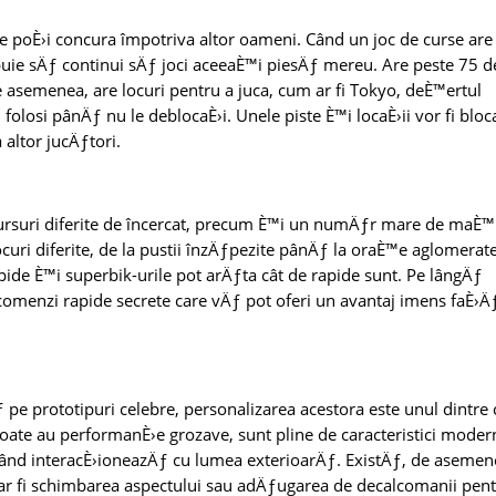
are poÈ›i concura împotriva altor oameni. Când un joc de curse are
ebuie sÄƒ continui sÄƒ joci aceeaÈ™i piesÄƒ mereu. Are peste 75 d
e asemenea, are locuri pentru a juca, cum ar fi Tokyo, deÈ™ertul
folosi pânÄƒ nu le deblocaÈ›i. Unele piste È™i locaÈ›ii vor fi bloc
 altor jucÄƒtori.
cursuri diferite de încercat, precum È™i un numÄƒr mare de maÈ™
locuri diferite, de la pustii înzÄƒpezite pânÄƒ la oraÈ™e aglomerate
pide È™i superbik-urile pot arÄƒta cât de rapide sunt. Pe lângÄƒ
i comenzi rapide secrete care vÄƒ pot oferi un avantaj imens faÈ›Ä
pe prototipuri celebre, personalizarea acestora este unul dintre 
 Toate au performanÈ›e grozave, sunt pline de caracteristici moder
 când interacÈ›ioneazÄƒ cu lumea exterioarÄƒ. ExistÄƒ, de asemen
ar fi schimbarea aspectului sau adÄƒugarea de decalcomanii pen