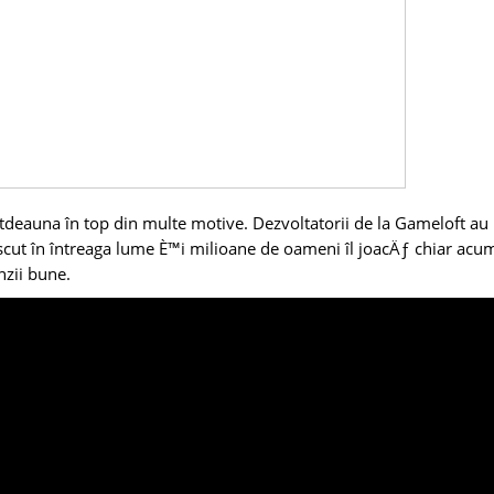
otdeauna în top din multe motive. Dezvoltatorii de la Gameloft au
oscut în întreaga lume È™i milioane de oameni îl joacÄƒ chiar acu
nzii bune.