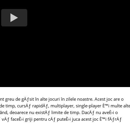
 greu de gÄƒsit în alte jocuri în zilele noastre. Acest joc are o
de timp, cursÄƒ rapidÄƒ, multiplayer, single-player È™i multe alte
ricând, deoarece nu existÄƒ limite de timp. DacÄƒ nu aveÈ›i o
 vÄƒ faceÈ›i griji pentru cÄƒ puteÈ›i juca acest joc È™i fÄƒrÄƒ