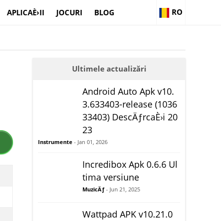
RO
APLICAÈ›II
JOCURI
BLOG
Ultimele actualizări
Android Auto Apk v10.
3.633403-release (1036
33403) DescÄƒrcaÈ›i 20
23
Instrumente
- Jan 01, 2026
Incredibox Apk 0.6.6 Ul
tima versiune
MuzicÄƒ
- Jun 21, 2025
Wattpad APK v10.21.0