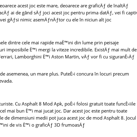
eoarece acest joc este mare, deoarece are graficÄƒ de înaltÄƒ
DacÄƒ ai de gând sÄƒ joci acest joc pentru prima datÄƒ, vei fi capti
u vei gÄƒsi nimic asemÄƒnÄƒtor cu ele în niciun alt joc
nele dintre cele mai rapide maÈ™ini din lume prin peisaje
uri imposibile È™i mergi la viteze incredibile. ExistÄƒ mai mult de
Ferrari, Lamborghini È™i Aston Martin, vÄƒ vor fi cu siguranÈ›Äƒ
, de asemenea, un mare plus. PuteÈ›i concura în locuri precum
evada.
iste. Cu Asphalt 8 Mod Apk, poÈ›i folosi gratuit toate funcÈ›iile
e cel mai bun È™i mai jucat joc. Dar acest joc este pentru toate
vele de dimensiuni medii pot juca acest joc de mod Asphalt 8. Jocul
aÈ™ini de vis È™i o graficÄƒ 3D frumoasÄƒ