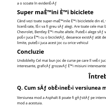
a o scoate în evidenÈ›Äƒ
Super maÈ™ini È™i biciclete
Când vezi toate super-maÈ™inile È™i bicicletele din el,
licenÈ›iate, îÈ›i va fi greu sÄƒ alegi. Are toate cele m
Chevrolet, Bentley È™i multe altele. PuteÈ›i alege sÄƒ 
poÈ›i juca È™i cu o bicicletÄƒ, deoarece existÄƒ atât 
limite, puteÈ›i juca acest joc cu orice vehicul
Concluzie
Undoblelty Cel mai bun joc de curse pe care îl veÈ›i j
interesante, graficÄƒ grozavÄƒ È™i misiuni interesante.
Între
Q. Cum sÄƒ obÈ›ineÈ›i versiunea m
Versiunea mod a Asphalt 8 poate fi gÄƒsitÄƒ pe interne
mod a acestuia.