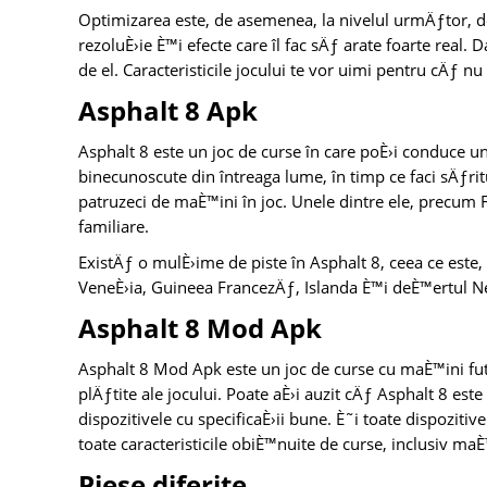
Optimizarea este, de asemenea, la nivelul urmÄƒtor, d
rezoluÈ›ie È™i efecte care îl fac sÄƒ arate foarte real. 
de el. Caracteristicile jocului te vor uimi pentru cÄƒ n
Asphalt 8 Apk
Asphalt 8 este un joc de curse în care poÈ›i conduce u
binecunoscute din întreaga lume, în timp ce faci sÄƒrit
patruzeci de maÈ™ini în joc. Unele dintre ele, precum 
familiare.
ExistÄƒ o mulÈ›ime de piste în Asphalt 8, ceea ce este
VeneÈ›ia, Guineea FrancezÄƒ, Islanda È™i deÈ™ertul N
Asphalt 8 Mod Apk
Asphalt 8 Mod Apk este un joc de curse cu maÈ™ini futur
plÄƒtite ale jocului. Poate aÈ›i auzit cÄƒ Asphalt 8 est
dispozitivele cu specificaÈ›ii bune. È˜i toate dispoziti
toate caracteristicile obiÈ™nuite de curse, inclusiv m
Piese diferite