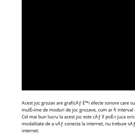
Acest joc grozav are graficÄƒ È™i efecte sonore care sunt
mulÈ›ime de moduri de joc grozave, cum ar fi interval 
Cel mai bun lucru la acest joc este cÄƒ îl poÈ›i juca o
modalitate de a vÄƒ conecta la internet, nu trebuie sÄƒ
internet.