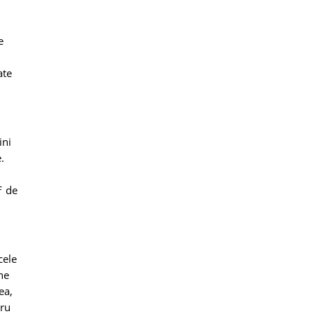
e
ate
ini
.
ƒ de
cele
ne
ea,
tru