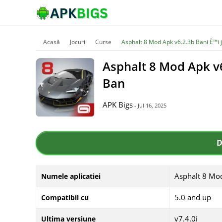
Acasă
Jocuri
Curse
Asphalt 8 Mod Apk v6.2.3b Bani È™i 
Asphalt 8 Mod Apk v6
Ban
APK Bigs
- Jul 16, 2025
D
Asphalt 8 Mo
Numele aplicatiei
5.0 and up
Compatibil cu
v7.4.0i
Ultima versiune