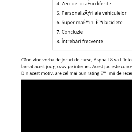
Zeci de locaÈ›ii diferite
PersonalizÄƒri ale vehiculelor
Super maÈ™ini È™i biciclete
Concluzie
Întrebări frecvente
Când vine vorba de jocuri de curse, Asphalt 8 va fi înt
lansat acest joc grozav pe internet. Acest joc este cun
Din acest motiv, are cel mai bun rating È™i mii de rece