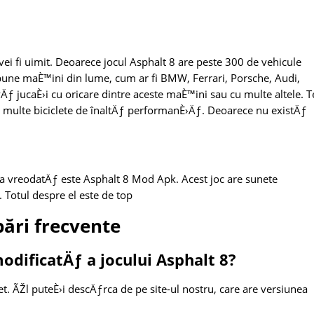
 vei fi uimit. Deoarece jocul Asphalt 8 are peste 300 de vehicule
ai bune maÈ™ini din lume, cum ar fi BMW, Ferrari, Porsche, Audi,
vÄƒ jucaÈ›i cu oricare dintre aceste maÈ™ini sau cu multe altele. T
de multe biciclete de înaltÄƒ performanÈ›Äƒ. Deoarece nu existÄƒ
uca vreodatÄƒ este Asphalt 8 Mod Apk. Acest joc are sunete
 Totul despre el este de top
bări frecvente
odificatÄƒ a jocului Asphalt 8?
t. ÃŽl puteÈ›i descÄƒrca de pe site-ul nostru, care are versiunea