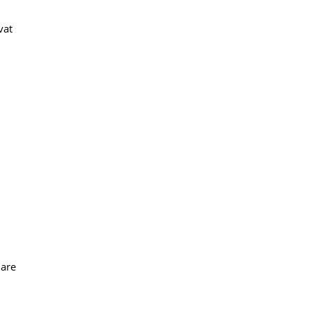
vat
 are