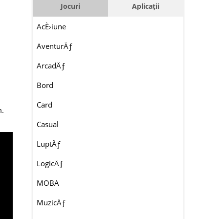
Jocuri
Aplicații
AcÈ›iune
AventurÄƒ
ArcadÄƒ
Bord
Card
m.
Casual
LuptÄƒ
LogicÄƒ
MOBA
MuzicÄƒ