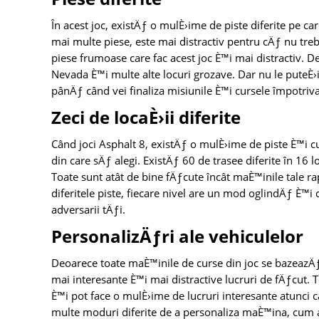
În acest joc, existÄƒ o mulÈ›ime de piste diferite pe c
mai multe piese, este mai distractiv pentru cÄƒ nu tr
piese frumoase care fac acest joc È™i mai distractiv. D
Nevada È™i multe alte locuri grozave. Dar nu le puteÈ›i 
pânÄƒ când vei finaliza misiunile È™i cursele împotriva
Zeci de locaÈ›ii diferite
Când joci Asphalt 8, existÄƒ o mulÈ›ime de piste È™i 
din care sÄƒ alegi. ExistÄƒ 60 de trasee diferite în 16 
Toate sunt atât de bine fÄƒcute încât maÈ™inile tale ra
diferitele piste, fiecare nivel are un mod oglindÄƒ È™
adversarii tÄƒi.
PersonalizÄƒri ale vehiculelor
Deoarece toate maÈ™inile de curse din joc se bazeazÄƒ 
mai interesante È™i mai distractive lucruri de fÄƒcut.
È™i pot face o mulÈ›ime de lucruri interesante atunci
multe moduri diferite de a personaliza maÈ™ina, cum 