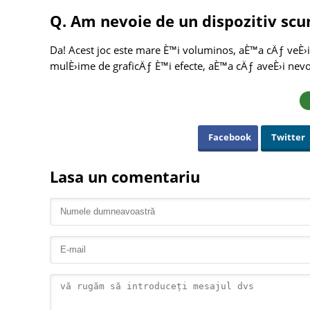
Q. Am nevoie de un dispozitiv scu
Da! Acest joc este mare È™i voluminos, aÈ™a cÄƒ veÈ›i 
mulÈ›ime de graficÄƒ È™i efecte, aÈ™a cÄƒ aveÈ›i nevoie
Facebook
Twitter
Lasa un comentariu