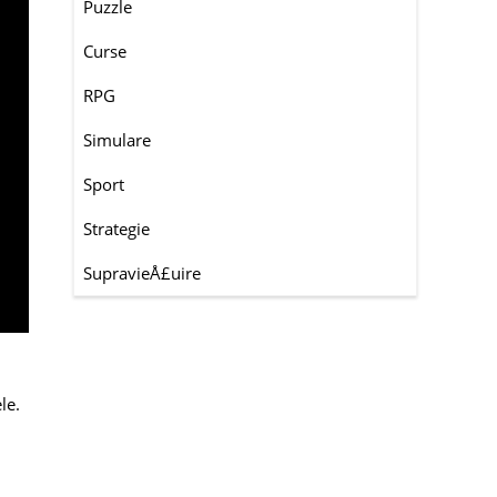
Puzzle
Curse
RPG
Simulare
Sport
Strategie
SupravieÅ£uire
le.