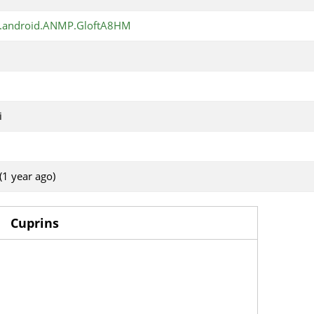
t.android.ANMP.GloftA8HM
i
(1 year ago)
Cuprins