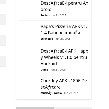
DescÄƒrcaÈ›i pentru An
droid
Social
- Jun 21, 2025
Papa's Pizzeria APK v1.
1.4 Bani nelimitaÈ›i
Strategie
- Jun 21, 2025
DescÄƒrcaÈ›i APK Happ
y Wheels v1.1.0 pentru
Android
Curse
- Jun 21, 2025
Chordify APK v1806 De
scÄƒrcare
MuzicÄƒ - Audio
- Jun 23, 2025