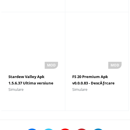
Stardew Valley Apk
FS 20 Premium Apk
1.5.6.37 Ultima versiune
v0.0.0.83 - DescÄƒrcare
Simulare
Simulare
DescÄƒrcare gratuitÄƒ
Google (Bani nelimitaÈ›i).