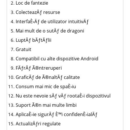
Loc de fantezie
ColecteazÄƒ resurse
InterfaÈ›Äƒ de utilizator intuitivÄƒ
Mai mult de o sutÄƒ de dragoni
LuptÄƒ bÄƒtÄƒlii
Gratuit
Compatibil cu alte dispozitive Android
FÄƒrÄƒ Ã®ntreruperi
GraficÄƒ de Ã®naltÄƒ calitate
Consum mai mic de spaÈ›iu
Nu este nevoie sÄƒ vÄƒ rootaÈ›i dispozitivul
Suport Ã®n mai multe limbi
AplicaÈ›ie sigurÄƒ È™i confidenÈ›ialÄƒ
ActualizÄƒri regulate