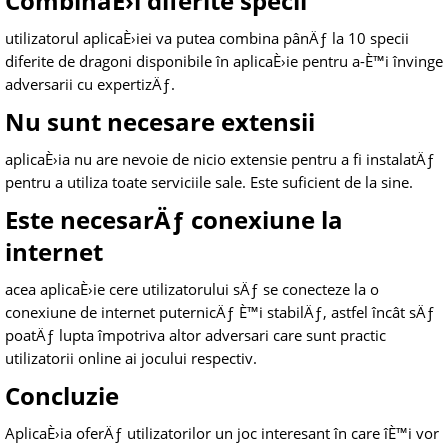
CombinaÈ›i diferite specii
utilizatorul aplicaÈ›iei va putea combina pânÄƒ la 10 specii
diferite de dragoni disponibile în aplicaÈ›ie pentru a-È™i învinge
adversarii cu expertizÄƒ.
Nu sunt necesare extensii
aplicaÈ›ia nu are nevoie de nicio extensie pentru a fi instalatÄƒ
pentru a utiliza toate serviciile sale. Este suficient de la sine.
Este necesarÄƒ conexiune la
internet
acea aplicaÈ›ie cere utilizatorului sÄƒ se conecteze la o
conexiune de internet puternicÄƒ È™i stabilÄƒ, astfel încât sÄƒ
poatÄƒ lupta împotriva altor adversari care sunt practic
utilizatorii online ai jocului respectiv.
Concluzie
AplicaÈ›ia oferÄƒ utilizatorilor un joc interesant în care îÈ™i vor