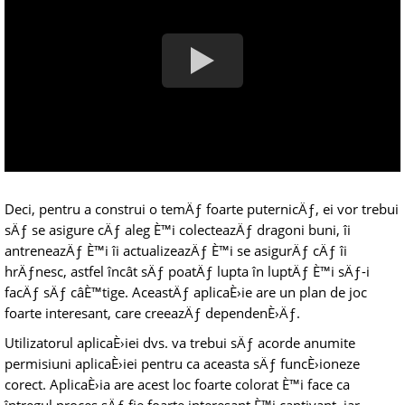
Deci, pentru a construi o temÄƒ foarte puternicÄƒ, ei vor trebui
sÄƒ se asigure cÄƒ aleg È™i colecteazÄƒ dragoni buni, îi
antreneazÄƒ È™i îi actualizeazÄƒ È™i se asigurÄƒ cÄƒ îi
hrÄƒnesc, astfel încât sÄƒ poatÄƒ lupta în luptÄƒ È™i sÄƒ-i
facÄƒ sÄƒ câÈ™tige. AceastÄƒ aplicaÈ›ie are un plan de joc
foarte interesant, care creeazÄƒ dependenÈ›Äƒ.
Utilizatorul aplicaÈ›iei dvs. va trebui sÄƒ acorde anumite
permisiuni aplicaÈ›iei pentru ca aceasta sÄƒ funcÈ›ioneze
corect. AplicaÈ›ia are acest loc foarte colorat È™i face ca