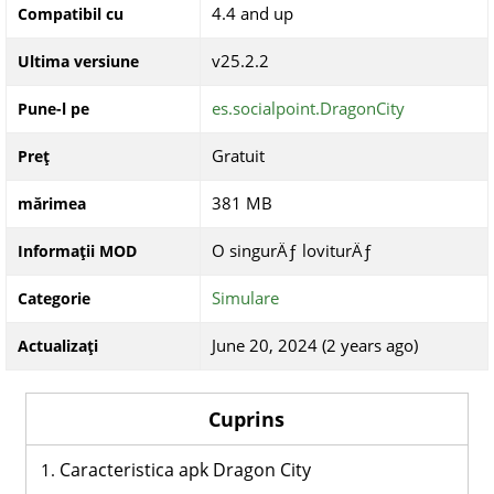
4.4 and up
Compatibil cu
v25.2.2
Ultima versiune
es.socialpoint.DragonCity
Pune-l pe
Gratuit
Preț
381 MB
mărimea
O singurÄƒ loviturÄƒ
Informații MOD
Simulare
Categorie
June 20, 2024 (2 years ago)
Actualizați
Cuprins
Caracteristica apk Dragon City