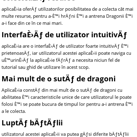
aplicaÈ›ia oferÄƒ utilizatorilor posibilitatea de a colecta cât mai
multe resurse, pentru a-È™i hrÄƒni È™i a antrena Dragonii È™i
a-i face din ce în ce mai mari.
InterfaÈ›Äƒ de utilizator intuitivÄƒ
aplicaÈ›ia are o interfaÈ›Äƒ de utilizator foarte intuitivÄƒ È™i
prietenoasÄƒ, iar utilizatorul acestei aplicaÈ›ii poate naviga cu
uÈ™urinÈ›Äƒ la aplicaÈ›ie fÄƒrÄƒ a necesita niciun fel de
tutorial sau ghid de utilizare în acest scop.
Mai mult de o sutÄƒ de dragoni
AplicaÈ›ia constÄƒ din mai mult de o sutÄƒ de dragoni cu
abilitatea È™i caracteristicile unice de care utilizatorul le poate
folosi È™i se poate bucura de timpul lor pentru a-i antrena È™i
a le colecta.
LuptÄƒ bÄƒtÄƒlii
utilizatorul acestei aplicaÈ›ii va putea gÄƒsi diferite bÄƒtÄƒlii