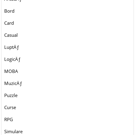
Bord
Card
Casual
LuptÄƒ
LogicÄƒ
MOBA
MuzicÄƒ
Puzzle
Curse
RPG
Simulare