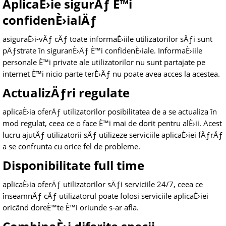
AplicaÈ›ie sigurÄƒ È™i
confidenÈ›ialÄƒ
asiguraÈ›i-vÄƒ cÄƒ toate informaÈ›iile utilizatorilor sÄƒi sunt
pÄƒstrate în siguranÈ›Äƒ È™i confidenÈ›iale. InformaÈ›iile
personale È™i private ale utilizatorilor nu sunt partajate pe
internet È™i nicio parte terÈ›Äƒ nu poate avea acces la acestea.
ActualizÄƒri regulate
aplicaÈ›ia oferÄƒ utilizatorilor posibilitatea de a se actualiza în
mod regulat, ceea ce o face È™i mai de dorit pentru alÈ›ii. Acest
lucru ajutÄƒ utilizatorii sÄƒ utilizeze serviciile aplicaÈ›iei fÄƒrÄƒ
a se confrunta cu orice fel de probleme.
Disponibilitate full time
aplicaÈ›ia oferÄƒ utilizatorilor sÄƒi serviciile 24/7, ceea ce
înseamnÄƒ cÄƒ utilizatorul poate folosi serviciile aplicaÈ›iei
oricând doreÈ™te È™i oriunde s-ar afla.