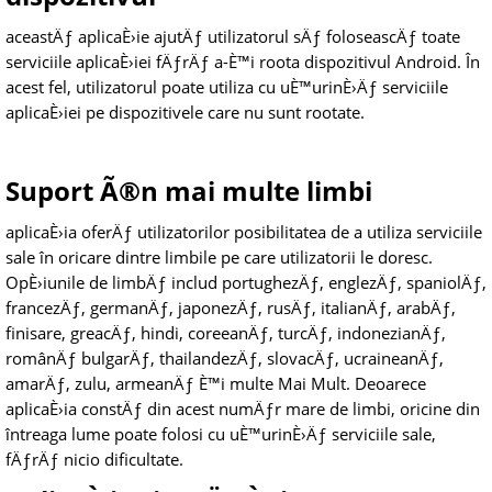
aceastÄƒ aplicaÈ›ie ajutÄƒ utilizatorul sÄƒ foloseascÄƒ toate
serviciile aplicaÈ›iei fÄƒrÄƒ a-È™i roota dispozitivul Android. În
acest fel, utilizatorul poate utiliza cu uÈ™urinÈ›Äƒ serviciile
aplicaÈ›iei pe dispozitivele care nu sunt rootate.
Suport Ã®n mai multe limbi
aplicaÈ›ia oferÄƒ utilizatorilor posibilitatea de a utiliza serviciile
sale în oricare dintre limbile pe care utilizatorii le doresc.
OpÈ›iunile de limbÄƒ includ portughezÄƒ, englezÄƒ, spaniolÄƒ,
francezÄƒ, germanÄƒ, japonezÄƒ, rusÄƒ, italianÄƒ, arabÄƒ,
finisare, greacÄƒ, hindi, coreeanÄƒ, turcÄƒ, indonezianÄƒ,
românÄƒ bulgarÄƒ, thailandezÄƒ, slovacÄƒ, ucraineanÄƒ,
amarÄƒ, zulu, armeanÄƒ È™i multe Mai Mult. Deoarece
aplicaÈ›ia constÄƒ din acest numÄƒr mare de limbi, oricine din
întreaga lume poate folosi cu uÈ™urinÈ›Äƒ serviciile sale,
fÄƒrÄƒ nicio dificultate.