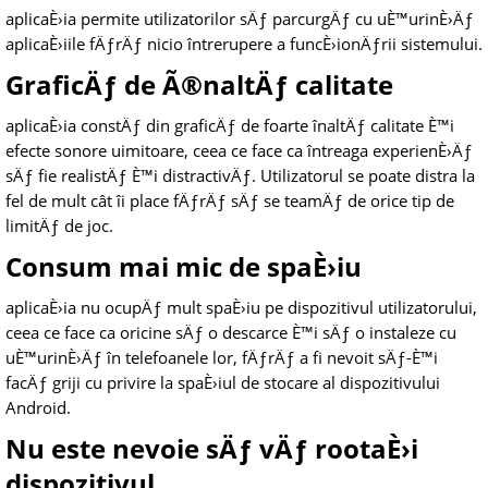
aplicaÈ›ia permite utilizatorilor sÄƒ parcurgÄƒ cu uÈ™urinÈ›Äƒ
aplicaÈ›iile fÄƒrÄƒ nicio întrerupere a funcÈ›ionÄƒrii sistemului.
GraficÄƒ de Ã®naltÄƒ calitate
aplicaÈ›ia constÄƒ din graficÄƒ de foarte înaltÄƒ calitate È™i
efecte sonore uimitoare, ceea ce face ca întreaga experienÈ›Äƒ
sÄƒ fie realistÄƒ È™i distractivÄƒ. Utilizatorul se poate distra la
fel de mult cât îi place fÄƒrÄƒ sÄƒ se teamÄƒ de orice tip de
limitÄƒ de joc.
Consum mai mic de spaÈ›iu
aplicaÈ›ia nu ocupÄƒ mult spaÈ›iu pe dispozitivul utilizatorului,
ceea ce face ca oricine sÄƒ o descarce È™i sÄƒ o instaleze cu
uÈ™urinÈ›Äƒ în telefoanele lor, fÄƒrÄƒ a fi nevoit sÄƒ-È™i
facÄƒ griji cu privire la spaÈ›iul de stocare al dispozitivului
Android.
Nu este nevoie sÄƒ vÄƒ rootaÈ›i
dispozitivul