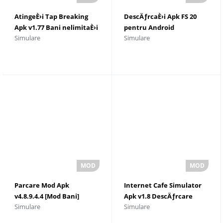
AtingeÈ›i Tap Breaking
DescÄƒrcaÈ›i Apk FS 20
Apk v1.77 Bani nelimitaÈ›i
pentru Android
Simulare
Simulare
Parcare Mod Apk
Internet Cafe Simulator
v4.8.9.4.4 [Mod Bani]
Apk v1.8 DescÄƒrcare
Simulare
Simulare