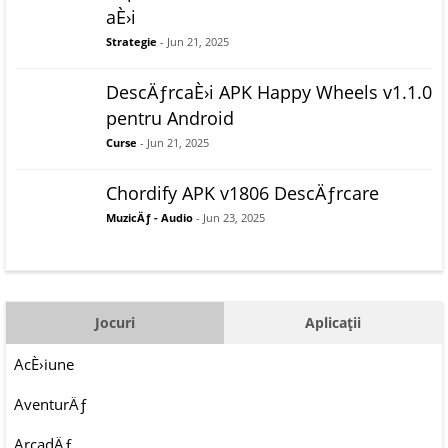
aÈ›i
Strategie
- Jun 21, 2025
DescÄƒrcaÈ›i APK Happy Wheels v1.1.0
pentru Android
Curse
- Jun 21, 2025
Chordify APK v1806 DescÄƒrcare
MuzicÄƒ - Audio
- Jun 23, 2025
Jocuri
Aplicații
AcÈ›iune
AventurÄƒ
ArcadÄƒ