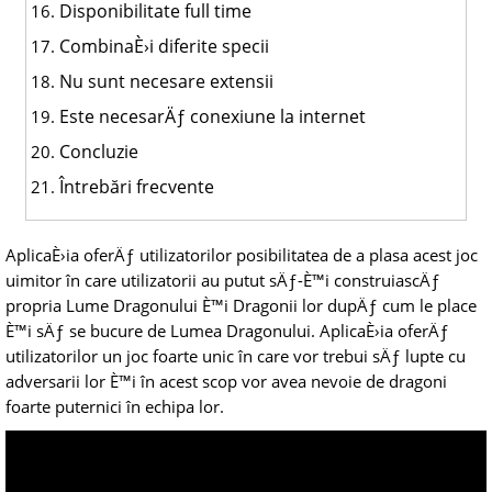
Disponibilitate full time
CombinaÈ›i diferite specii
Nu sunt necesare extensii
Este necesarÄƒ conexiune la internet
Concluzie
Întrebări frecvente
AplicaÈ›ia oferÄƒ utilizatorilor posibilitatea de a plasa acest joc
uimitor în care utilizatorii au putut sÄƒ-È™i construiascÄƒ
propria Lume Dragonului È™i Dragonii lor dupÄƒ cum le place
È™i sÄƒ se bucure de Lumea Dragonului. AplicaÈ›ia oferÄƒ
utilizatorilor un joc foarte unic în care vor trebui sÄƒ lupte cu
adversarii lor È™i în acest scop vor avea nevoie de dragoni
foarte puternici în echipa lor.