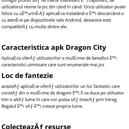
întregul proces sÄƒ fie foarte interesant È™i captivant, iar
utilizatorul revine la joc din când în când. Orice utilizator poate
folosi cu uÈ™urinÈ›Äƒ aplicaÈ›ia instalând-o È™i descarcând-o
cu atenÈ›ie pe dispozitivele sale Android, deoarece este
compatibilÄƒ cu multe dintre ele.
Caracteristica apk Dragon City
AplicaÈ›ia oferÄƒ utilizatorilor o mulÈ›ime de beneficii È™i
caracteristici uimitoare care sunt enumerate mai jos
Loc de fantezie
aceastÄƒ aplicaÈ›ie oferÄƒ utilizatorilor un loc fantastic care
constÄƒ din o mulÈ›ime de dragoni È™i îl va duce pe utilizator
într-o altÄƒ lume în care vor putea sÄƒ treacÄƒ prin întreg
Regatul È™i sÄƒ-È™i creeze propria lume.
ColecteazÄƒ resurse