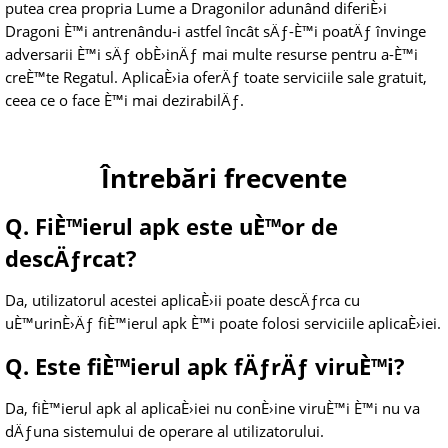
putea crea propria Lume a Dragonilor adunând diferiÈ›i
Dragoni È™i antrenându-i astfel încât sÄƒ-È™i poatÄƒ învinge
adversarii È™i sÄƒ obÈ›inÄƒ mai multe resurse pentru a-È™i
creÈ™te Regatul. AplicaÈ›ia oferÄƒ toate serviciile sale gratuit,
ceea ce o face È™i mai dezirabilÄƒ.
Întrebări frecvente
Q. FiÈ™ierul apk este uÈ™or de
descÄƒrcat?
Da, utilizatorul acestei aplicaÈ›ii poate descÄƒrca cu
uÈ™urinÈ›Äƒ fiÈ™ierul apk È™i poate folosi serviciile aplicaÈ›iei.
Q. Este fiÈ™ierul apk fÄƒrÄƒ viruÈ™i?
Da, fiÈ™ierul apk al aplicaÈ›iei nu conÈ›ine viruÈ™i È™i nu va
dÄƒuna sistemului de operare al utilizatorului.