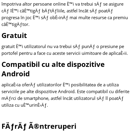
împotriva altor persoane online È™i va trebui sÄƒ se asigure
cÄƒ îÈ™i câÈ™tigÄƒ bÄƒtÄƒliile, astfel încât sÄƒ poatÄƒ
progresa în joc È™i sÄƒ obÈ›inÄƒ mai multe resurse ca premiu
câÈ™tigÄƒtor.
Gratuit
gratuit È™i utilizatorul nu va trebui sÄƒ punÄƒ o presiune pe
portofel pentru a face cu aceste servicii uimitoare de aplicaÈ›ii.
Compatibil cu alte dispozitive
Android
aplicaÈ›ia oferÄƒ utilizatorilor È™i posibilitatea de a utiliza
serviciile pe alte dispozitive Android. Este compatibil cu diferite
mÄƒrci de smartphone, astfel încât utilizatorul sÄƒ îl poatÄƒ
utiliza cu uÈ™urinÈ›Äƒ.
FÄƒrÄƒ Ã®ntreruperi