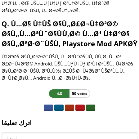
Ù†Ø¹Ù… ØŒ ÙŠÙ…ÙƒÙ†Ùƒ ØªÙ†Ø²ÙŠÙ„ Ù‡Ø°Ø§
Ø§Ù„ØªØ·Ø¨ÙŠÙ‚ Ù…Ø¬Ø§Ù†Ù‹Ø§.
Q. Ù…Ø§ Ù‡ÙŠ Ø§Ù„Ø£Ø¬Ù‡Ø²Ø©
Ø§Ù„Ù…ØªÙˆØ§ÙÙ‚Ø© Ù…Ø¹ Ù‡Ø°Ø§
Ø§Ù„ØªØ·Ø¨ÙŠÙ‚ Playstore Mod APKØŸ
Ù‡Ø°Ø§ Ø§Ù„ØªØ·Ø¨ÙŠÙ‚ Ù…ØªÙˆØ§ÙÙ‚ ÙÙ‚Ø· Ù…Ø¹
Ø£Ø¬Ù‡Ø²Ø© Android. ÙŠÙ…ÙƒÙ†Ùƒ ØªÙ†Ø²ÙŠÙ„ Ù‡Ø°Ø§
Ø§Ù„ØªØ·Ø¨ÙŠÙ‚ Ø¹Ù„Ù‰ Ø£ÙŠ Ø¬Ù‡Ø§Ø² ÙŠØ¹Ù…Ù„
Ø¨Ù†Ø¸Ø§Ù… Android Ù…Ø¬Ø§Ù†Ù‹Ø§.
4.8
50 votes
اترك تعليقا