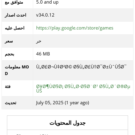
5.0 and up
متوافق مع
v34.0.12
احدث اصدار
https://play.google.com/store/games
احصل عليه
حر
سعر
46 MB
بحجم
Ù„Ø£Ø¬Ù‡Ø²Ø© Ø§Ù„Ø£Ù†Ø¯Ø±ÙˆÙŠØ¯
معلومات MO
D
Ø¥Ø¶ÙØ§Ø¡ Ø§Ù„Ø·Ø§Ø¨Ø¹ Ø§Ù„Ø´Ø®Øµ
فئة
ÙŠ
July 05, 2025 (1 year ago)
تحديث
جدول المحتويات