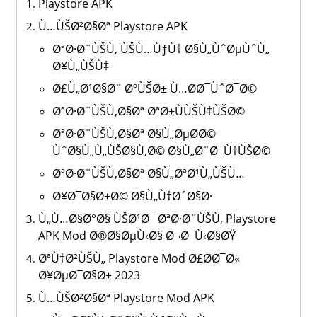
Playstore APK
Ù…ÙŠØ²Ø§Øª Playstore APK
ØªØ·Ø¨ÙŠÙ‚ ÙŠÙ…ÙƒÙ† Ø§Ù„ÙˆØµÙˆÙ„
Ø¥Ù„ÙŠÙ‡
Ø£Ù„Ø¹Ø§Ø¨ ØºÙŠØ± Ù…Ø­Ø¯ÙˆØ¯Ø©
ØªØ·Ø¨ÙŠÙ‚Ø§Øª ØªØ±ÙÙŠÙ‡ÙŠØ©
ØªØ·Ø¨ÙŠÙ‚Ø§Øª Ø§Ù„ØµØ­Ø©
ÙˆØ§Ù„Ù„ÙŠØ§Ù‚Ø© Ø§Ù„Ø¨Ø¯Ù†ÙŠØ©
ØªØ·Ø¨ÙŠÙ‚Ø§Øª Ø§Ù„ØªØ¹Ù„ÙŠÙ…
Ø¥Ø¯Ø§Ø±Ø© Ø§Ù„Ù†Ø´Ø§Ø·
Ù„Ù…Ø§Ø°Ø§ ÙŠØ¹Ø¯ ØªØ·Ø¨ÙŠÙ‚ Playstore
APK Mod Ø®Ø§ØµÙ‹Ø§ Ø¬Ø¯Ù‹Ø§ØŸ
ØªÙ†Ø²ÙŠÙ„ Playstore Mod Ø£Ø­Ø¯Ø«
Ø¥ØµØ¯Ø§Ø± 2023
Ù…ÙŠØ²Ø§Øª Playstore Mod APK