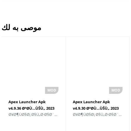
موصى به لك
Apex Launcher Apk
Apex Launcher Apk
v4.9.36 ØªØ­Ù…ÙŠÙ„ 2023
v4.9.30 ØªØ­Ù…ÙŠÙ„ 2023
Ø¥Ø¶ÙØ§Ø¡ Ø§Ù„Ø·Ø§Ø¨Ø¹ Ø§Ù„Ø´Ø®ØµÙŠ
Ø¥Ø¶ÙØ§Ø¡ Ø§Ù„Ø·Ø§Ø¨Ø¹ Ø§Ù„Ø´Ø®ØµÙŠ