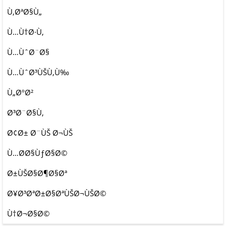
Ù‚ØªØ§Ù„
Ù…Ù†Ø·Ù‚
Ù…ÙˆØ¨Ø§
Ù…ÙˆØ³ÙŠÙ‚Ù‰
Ù„ØºØ²
Ø³Ø¨Ø§Ù‚
Ø¢Ø± Ø¨ÙŠ Ø¬ÙŠ
Ù…Ø­Ø§ÙƒØ§Ø©
Ø±ÙŠØ§Ø¶Ø§Øª
Ø¥Ø³ØªØ±Ø§ØªÙŠØ¬ÙŠØ©
Ù†Ø¬Ø§Ø©