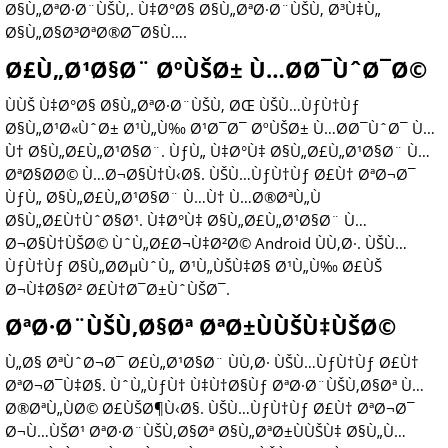
Ø§Ù„ØªØ·Ø¨ÙŠÙ‚. Ù‡Ø°Ø§ Ø§Ù„ØªØ·Ø¨ÙŠÙ‚ Ø³Ù‡Ù„
Ø§Ù„Ø§Ø³ØªØ®Ø¯Ø§Ù….
Ø£Ù„Ø¹Ø§Ø¨ ØºÙŠØ± Ù…Ø­Ø¯ÙˆØ¯Ø©
ÙÙŠ Ù‡Ø°Ø§ Ø§Ù„ØªØ·Ø¨ÙŠÙ‚ ØŒ ÙŠÙ…ÙƒÙ†Ùƒ
Ø§Ù„Ø¹Ø«ÙˆØ± Ø¹Ù„Ù‰ Ø¹Ø¯Ø¯ ØºÙŠØ± Ù…Ø­Ø¯ÙˆØ¯ Ù…
Ù† Ø§Ù„Ø£Ù„Ø¹Ø§Ø¨. ÙƒÙ„ Ù‡Ø°Ù‡ Ø§Ù„Ø£Ù„Ø¹Ø§Ø¨ Ù…
ØªØ§Ø­Ø© Ù…Ø¬Ø§Ù†Ù‹Ø§. ÙŠÙ…ÙƒÙ†Ùƒ Ø£Ù† ØªØ¬Ø¯
ÙƒÙ„ Ø§Ù„Ø£Ù„Ø¹Ø§Ø¨ Ù…Ù† Ù…Ø®ØªÙ„Ù
Ø§Ù„Ø£Ù†ÙˆØ§Ø¹. Ù‡Ø°Ù‡ Ø§Ù„Ø£Ù„Ø¹Ø§Ø¨ Ù…
Ø¬Ø§Ù†ÙŠØ© ÙˆÙ„Ø£Ø¬Ù‡Ø²Ø© Android ÙÙ‚Ø·. ÙŠÙ…
ÙƒÙ†Ùƒ Ø§Ù„Ø­ØµÙˆÙ„ Ø¹Ù„ÙŠÙ‡Ø§ Ø¹Ù„Ù‰ Ø£ÙŠ
Ø¬Ù‡Ø§Ø² Ø£Ù†Ø¯Ø±ÙˆÙŠØ¯.
ØªØ·Ø¨ÙŠÙ‚Ø§Øª ØªØ±ÙÙŠÙ‡ÙŠØ©
Ù„Ø§ ØªÙˆØ¬Ø¯ Ø£Ù„Ø¹Ø§Ø¨ ÙÙ‚Ø· ÙŠÙ…ÙƒÙ†Ùƒ Ø£Ù†
ØªØ¬Ø¯Ù‡Ø§. ÙˆÙ„ÙƒÙ† Ù‡Ù†Ø§Ùƒ ØªØ·Ø¨ÙŠÙ‚Ø§Øª Ù…
Ø®ØªÙ„ÙØ© Ø£ÙŠØ¶Ù‹Ø§. ÙŠÙ…ÙƒÙ†Ùƒ Ø£Ù† ØªØ¬Ø¯
Ø¬Ù…ÙŠØ¹ ØªØ·Ø¨ÙŠÙ‚Ø§Øª Ø§Ù„ØªØ±ÙÙŠÙ‡ Ø§Ù„Ù…