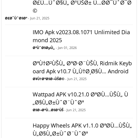
Ø£Ù…ÙˆØ§Ù„ ØºÙŠØ± Ù…Ø­Ø¯ÙˆØ¯Ø
©
Ø£Ø¯ÙˆØ§Øª
- Jun 21, 2025
IMO Apk v2023.08.1071 Unlimited Dia
mond 2025
ØªÙˆØ§ØµÙ„
- Jan 01, 2026
ØªÙ†Ø²ÙŠÙ„ ØªØ·Ø¨ÙŠÙ‚ Ridmik Keyb
oard Apk v10.7 Ù„Ù†Ø¸Ø§Ù… Android
Ø¥Ù†ØªØ§Ø¬ÙŠØ©
- Jun 21, 2025
Wattpad APK v10.21.0 ØªØ­Ù…ÙŠÙ„ Ù
„Ø§Ù„Ø±ÙˆØ¨ÙˆØª
Ø§Ø¬ØªÙ…Ø§Ø¹ÙŠ
- Jun 21, 2025
Happy Wheels APK v1.1.0 ØªØ­Ù…ÙŠÙ„
Ù„Ø§Ù„Ø±ÙˆØ¨ÙˆØª