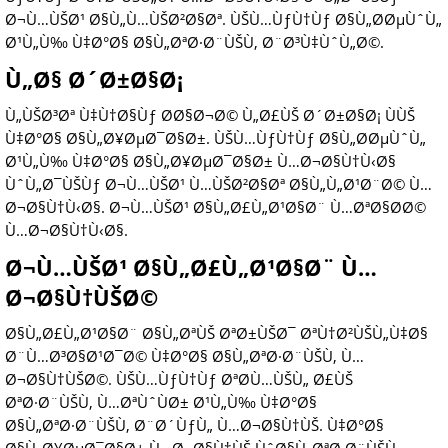
Ø¬Ù…ÙŠØ¹ Ø§Ù„Ù…ÙŠØ²Ø§Øª. ÙŠÙ…ÙƒÙ†Ùƒ Ø§Ù„Ø­ØµÙˆÙ„
Ø¹Ù„Ù‰ Ù‡Ø°Ø§ Ø§Ù„ØªØ·Ø¨ÙŠÙ‚ Ø¨Ø³Ù‡ÙˆÙ„Ø©.
Ù„Ø§ Ø´Ø±Ø§Ø¡
Ù„ÙŠØ³Øª Ù‡Ù†Ø§Ùƒ Ø­Ø§Ø¬Ø© Ù„Ø£ÙŠ Ø´Ø±Ø§Ø¡ ÙÙŠ
Ù‡Ø°Ø§ Ø§Ù„Ø¥ØµØ¯Ø§Ø±. ÙŠÙ…ÙƒÙ†Ùƒ Ø§Ù„Ø­ØµÙˆÙ„
Ø¹Ù„Ù‰ Ù‡Ø°Ø§ Ø§Ù„Ø¥ØµØ¯Ø§Ø± Ù…Ø¬Ø§Ù†Ù‹Ø§
ÙˆÙ„Ø¯ÙŠÙƒ Ø¬Ù…ÙŠØ¹ Ù…ÙŠØ²Ø§Øª Ø§Ù„Ù„Ø¹Ø¨Ø© Ù…
Ø¬Ø§Ù†Ù‹Ø§. Ø¬Ù…ÙŠØ¹ Ø§Ù„Ø£Ù„Ø¹Ø§Ø¨ Ù…ØªØ§Ø­Ø©
Ù…Ø¬Ø§Ù†Ù‹Ø§.
Ø¬Ù…ÙŠØ¹ Ø§Ù„Ø£Ù„Ø¹Ø§Ø¨ Ù…
Ø¬Ø§Ù†ÙŠØ©
Ø§Ù„Ø£Ù„Ø¹Ø§Ø¨ Ø§Ù„ØªÙŠ ØªØ±ÙŠØ¯ ØªÙ†Ø²ÙŠÙ„Ù‡Ø§
Ø¨Ù…Ø³Ø§Ø¹Ø¯Ø© Ù‡Ø°Ø§ Ø§Ù„ØªØ·Ø¨ÙŠÙ‚ Ù…
Ø¬Ø§Ù†ÙŠØ©. ÙŠÙ…ÙƒÙ†Ùƒ ØªØ­Ù…ÙŠÙ„ Ø£ÙŠ
ØªØ·Ø¨ÙŠÙ‚ Ù…ØªÙˆÙØ± Ø¹Ù„Ù‰ Ù‡Ø°Ø§
Ø§Ù„ØªØ·Ø¨ÙŠÙ‚ Ø¨Ø´ÙƒÙ„ Ù…Ø¬Ø§Ù†ÙŠ. Ù‡Ø°Ø§