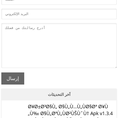
إرسال
آخر التحديثات
Ø¥Ø±Ø³Ø§Ù„ Ø§Ù„Ù…Ù„ÙØ§Øª Ø¥Ù
„Ù‰ Ø§Ù„ØªÙ„ÙØ²ÙŠÙˆÙ† Apk v1.3.4