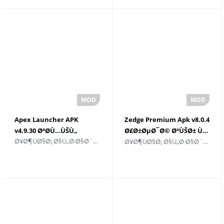
Apex Launcher APK
Zedge Premium Apk v8.0.4
v4.9.30 ØªØ­Ù…ÙŠÙ„
Ø£Ø±ØµØ¯Ø© ØºÙŠØ± Ù…
Ø¥Ø¶ÙØ§Ø¡ Ø§Ù„Ø·Ø§Ø¨Ø¹ Ø§Ù„Ø´Ø®ØµÙŠ
Ø¥Ø¶ÙØ§Ø¡ Ø§Ù„Ø·Ø§Ø¨Ø¹ Ø§Ù„Ø´Ø®ØµÙŠ
Ø­Ø¯ÙˆØ¯Ø©