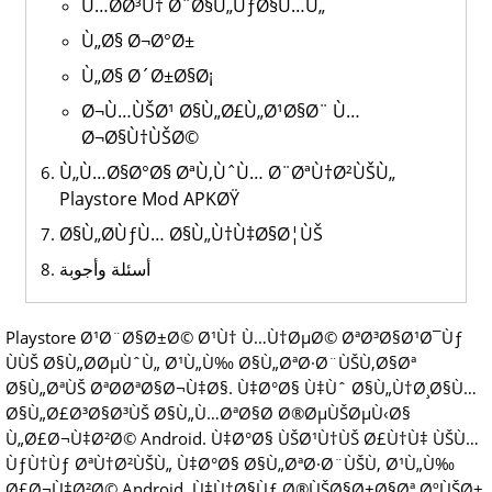
Ù…Ø­Ø³Ù† Ø¨Ø§Ù„ÙƒØ§Ù…Ù„
Ù„Ø§ Ø¬Ø°Ø±
Ù„Ø§ Ø´Ø±Ø§Ø¡
Ø¬Ù…ÙŠØ¹ Ø§Ù„Ø£Ù„Ø¹Ø§Ø¨ Ù…
Ø¬Ø§Ù†ÙŠØ©
Ù„Ù…Ø§Ø°Ø§ ØªÙ‚ÙˆÙ… Ø¨ØªÙ†Ø²ÙŠÙ„
Playstore Mod APKØŸ
Ø§Ù„Ø­ÙƒÙ… Ø§Ù„Ù†Ù‡Ø§Ø¦ÙŠ
أسئلة وأجوبة
Playstore Ø¹Ø¨Ø§Ø±Ø© Ø¹Ù† Ù…Ù†ØµØ© ØªØ³Ø§Ø¹Ø¯Ùƒ
ÙÙŠ Ø§Ù„Ø­ØµÙˆÙ„ Ø¹Ù„Ù‰ Ø§Ù„ØªØ·Ø¨ÙŠÙ‚Ø§Øª
Ø§Ù„ØªÙŠ ØªØ­ØªØ§Ø¬Ù‡Ø§. Ù‡Ø°Ø§ Ù‡Ùˆ Ø§Ù„Ù†Ø¸Ø§Ù…
Ø§Ù„Ø£Ø³Ø§Ø³ÙŠ Ø§Ù„Ù…ØªØ§Ø­ Ø®ØµÙŠØµÙ‹Ø§
Ù„Ø£Ø¬Ù‡Ø²Ø© Android. Ù‡Ø°Ø§ ÙŠØ¹Ù†ÙŠ Ø£Ù†Ù‡ ÙŠÙ…
ÙƒÙ†Ùƒ ØªÙ†Ø²ÙŠÙ„ Ù‡Ø°Ø§ Ø§Ù„ØªØ·Ø¨ÙŠÙ‚ Ø¹Ù„Ù‰
Ø£Ø¬Ù‡Ø²Ø© Android. Ù‡Ù†Ø§Ùƒ Ø®ÙŠØ§Ø±Ø§Øª ØºÙŠØ±