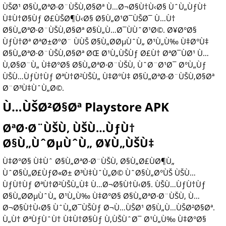
ÙŠØ¹ Ø§Ù„ØªØ·Ø¨ÙŠÙ‚Ø§Øª Ù…Ø¬Ø§Ù†Ù‹Ø§ ÙˆÙ„ÙƒÙ†
Ù‡Ù†Ø§Ùƒ Ø£ÙŠØ¶Ù‹Ø§ Ø§Ù„Ø¹Ø¯ÙŠØ¯ Ù…Ù†
Ø§Ù„ØªØ·Ø¨ÙŠÙ‚Ø§Øª Ø§Ù„Ù…Ø¯ÙÙˆØ¹Ø©. Ø¥Ø°Ø§
ÙƒÙ†Øª ØªØ±ØºØ¨ ÙÙŠ Ø§Ù„Ø­ØµÙˆÙ„ Ø¹Ù„Ù‰ Ù‡Ø°Ù‡
Ø§Ù„ØªØ·Ø¨ÙŠÙ‚Ø§Øª ØŒ Ø¹Ù„ÙŠÙƒ Ø£Ù† ØªØ¯ÙØ¹ Ù…
Ù‚Ø§Ø¨Ù„ Ù‡Ø°Ø§ Ø§Ù„ØªØ·Ø¨ÙŠÙ‚ ÙˆØ¨Ø¹Ø¯ Ø°Ù„Ùƒ
ÙŠÙ…ÙƒÙ†Ùƒ ØªÙ†Ø²ÙŠÙ„ Ù‡Ø°Ù‡ Ø§Ù„ØªØ·Ø¨ÙŠÙ‚Ø§Øª
Ø¨Ø³Ù‡ÙˆÙ„Ø©.
Ù…ÙŠØ²Ø§Øª Playstore APK
ØªØ·Ø¨ÙŠÙ‚ ÙŠÙ…ÙƒÙ†
Ø§Ù„ÙˆØµÙˆÙ„ Ø¥Ù„ÙŠÙ‡
Ù‡Ø°Ø§ Ù‡Ùˆ Ø§Ù„ØªØ·Ø¨ÙŠÙ‚ Ø§Ù„Ø£ÙØ¶Ù„
ÙˆØ§Ù„Ø£ÙƒØ«Ø± Ø³Ù‡ÙˆÙ„Ø© ÙˆØ§Ù„Ø°ÙŠ ÙŠÙ…
ÙƒÙ†Ùƒ ØªÙ†Ø²ÙŠÙ„Ù‡ Ù…Ø¬Ø§Ù†Ù‹Ø§. ÙŠÙ…ÙƒÙ†Ùƒ
Ø§Ù„Ø­ØµÙˆÙ„ Ø¹Ù„Ù‰ Ù‡Ø°Ø§ Ø§Ù„ØªØ·Ø¨ÙŠÙ‚ Ù…
Ø¬Ø§Ù†Ù‹Ø§ ÙˆÙ„Ø¯ÙŠÙƒ Ø¬Ù…ÙŠØ¹ Ø§Ù„Ù…ÙŠØ²Ø§Øª.
Ù„Ù† ØªÙƒÙˆÙ† Ù‡Ù†Ø§Ùƒ Ù‚ÙŠÙˆØ¯ Ø¹Ù„Ù‰ Ù‡Ø°Ø§