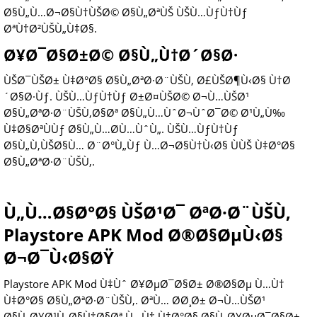
Ø§Ù„Ù…Ø¬Ø§Ù†ÙŠØ© Ø§Ù„ØªÙŠ ÙŠÙ…ÙƒÙ†Ùƒ
ØªÙ†Ø²ÙŠÙ„Ù‡Ø§.
Ø¥Ø¯Ø§Ø±Ø© Ø§Ù„Ù†Ø´Ø§Ø·
ÙŠØ¯ÙŠØ± Ù‡Ø°Ø§ Ø§Ù„ØªØ·Ø¨ÙŠÙ‚ Ø£ÙŠØ¶Ù‹Ø§ Ù†Ø
´Ø§Ø·Ùƒ. ÙŠÙ…ÙƒÙ†Ùƒ Ø±Ø¤ÙŠØ© Ø¬Ù…ÙŠØ¹
Ø§Ù„ØªØ·Ø¨ÙŠÙ‚Ø§Øª Ø§Ù„Ù…ÙˆØ¬ÙˆØ¯Ø© Ø¹Ù„Ù‰
Ù‡Ø§ØªÙÙƒ Ø§Ù„Ù…Ø­Ù…ÙˆÙ„. ÙŠÙ…ÙƒÙ†Ùƒ
Ø§Ù„Ù‚ÙŠØ§Ù… Ø¨Ø°Ù„Ùƒ Ù…Ø¬Ø§Ù†Ù‹Ø§ ÙÙŠ Ù‡Ø°Ø§
Ø§Ù„ØªØ·Ø¨ÙŠÙ‚.
Ù„Ù…Ø§Ø°Ø§ ÙŠØ¹Ø¯ ØªØ·Ø¨ÙŠÙ‚
Playstore APK Mod Ø®Ø§ØµÙ‹Ø§
Ø¬Ø¯Ù‹Ø§ØŸ
Playstore APK Mod Ù‡Ùˆ Ø¥ØµØ¯Ø§Ø± Ø®Ø§Øµ Ù…Ù†
Ù‡Ø°Ø§ Ø§Ù„ØªØ·Ø¨ÙŠÙ‚. ØªÙ… Ø­Ø¸Ø± Ø¬Ù…ÙŠØ¹
Ø§Ù„Ø¥Ø¹Ù„Ø§Ù†Ø§Øª Ù…Ù† Ù‡Ø°Ø§ Ø§Ù„Ø¥ØµØ¯Ø§Ø±.