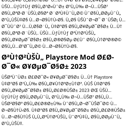
ÙŠÙ…ÙƒÙ†Ùƒ Ø§Ù„Ø¹Ø«ÙˆØ± Ø¹Ù„Ù‰ Ø¬Ù…ÙŠØ¹
Ø§Ù„ØªØ·Ø¨ÙŠÙ‚Ø§Øª Ø¨Ø³Ù‡ÙˆÙ„Ø© ÙˆØ§Ù„Ø­ØµÙˆÙ„
Ø¹Ù„ÙŠÙ‡Ø§ Ù…Ø¬Ø§Ù†Ù‹Ø§. Ù„Ø§ ÙŠÙˆØ¬Ø¯ Ø´ÙŠØ¡ Ù…
Ø¯ÙÙˆØ¹ Ù…Ù‚Ø§Ø¨Ù„ Ù‡Ø°Ø§ Ø§Ù„Ø¥ØµØ¯Ø§Ø± Ù…Ù†
Ø§Ù„ØªØ·Ø¨ÙŠÙ‚. ÙŠÙ…ÙƒÙ†Ùƒ ØªÙ†Ø²ÙŠÙ„
Ø§Ù„Ø¥ØµØ¯Ø§Ø± Ø§Ù„Ø®Ø§Øµ Ø£Ùˆ Ø§Ù„Ù†Ø³Ø®Ø©
Ø§Ù„Ù…Ø¹Ø¯Ù„Ø© Ù…Ø¬Ø§Ù†Ù‹Ø§.
ØªÙ†Ø²ÙŠÙ„ Playstore Mod Ø£Ø­
Ø¯Ø« Ø¥ØµØ¯Ø§Ø± 2023
ÙŠØªÙˆÙØ± Ø£Ø­Ø¯Ø« Ø¥ØµØ¯Ø§Ø± Ù…Ù† Playstore
Ù‡Ø°Ø§ Ø¹Ù„Ù‰ Ø§Ù„Ø¥Ù†ØªØ±Ù†Øª. ÙÙŠ Ù‡Ø°Ø§
Ø§Ù„Ø¥ØµØ¯Ø§Ø± Ø§Ù„Ø£Ø®ÙŠØ± 2023 ØŒ ÙŠÙ…
ÙƒÙ†Ùƒ Ø§Ù„Ø­ØµÙˆÙ„ Ø¹Ù„Ù‰ Ø¬Ù…ÙŠØ¹ Ø§Ù„Ù…
ÙŠØ²Ø§Øª Ø§Ù„Ø£Ø®Ø±Ù‰ ÙˆØ§Ù„Ø¬Ø¯ÙŠØ¯Ø© Ù…
Ø¬Ø§Ù†Ù‹Ø§. Ù‡Ø°Ø§ Ø§Ù„Ø¥ØµØ¯Ø§Ø± Ø§Ù„Ø£Ø®ÙŠØ±
Ù…Ø¬Ø§Ù†ÙŠ Ù„Ù„ØªÙ†Ø²ÙŠÙ„ ÙˆØ³Ù‡Ù„ Ø§Ù„Ø­ØµÙˆÙ„
Ø¹Ù„ÙŠÙ‡.