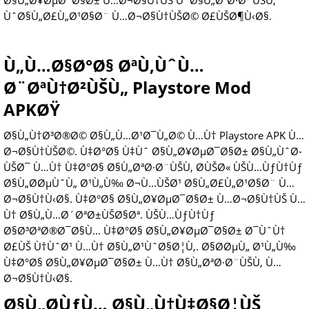
Ø§Ù„Ø¥ØµØ¯Ø§Ø± Ù…Ø¬Ø§Ù†ÙŠ ÙˆØ§Ù„ØªØ·Ø¨ÙŠÙ‚
ÙˆØ§Ù„Ø£Ù„Ø¹Ø§Ø¨ Ù…Ø¬Ø§Ù†ÙŠØ© Ø£ÙŠØ¶Ù‹Ø§.
Ù„Ù…Ø§Ø°Ø§ ØªÙ‚ÙˆÙ…
Ø¨ØªÙ†Ø²ÙŠÙ„ Playstore Mod
APKØŸ
Ø§Ù„Ù†Ø³Ø®Ø© Ø§Ù„Ù…Ø¹Ø¯Ù„Ø© Ù…Ù† Playstore APK Ù…
Ø¬Ø§Ù†ÙŠØ©. Ù‡Ø°Ø§ Ù‡Ùˆ Ø§Ù„Ø¥ØµØ¯Ø§Ø± Ø§Ù„ÙˆØ­
ÙŠØ¯ Ù…Ù† Ù‡Ø°Ø§ Ø§Ù„ØªØ·Ø¨ÙŠÙ‚ Ø­ÙŠØ« ÙŠÙ…ÙƒÙ†Ùƒ
Ø§Ù„Ø­ØµÙˆÙ„ Ø¹Ù„Ù‰ Ø¬Ù…ÙŠØ¹ Ø§Ù„Ø£Ù„Ø¹Ø§Ø¨ Ù…
Ø¬Ø§Ù†Ù‹Ø§. Ù‡Ø°Ø§ Ø§Ù„Ø¥ØµØ¯Ø§Ø± Ù…Ø¬Ø§Ù†ÙŠ Ù…
Ù† Ø§Ù„Ù…Ø´ØªØ±ÙŠØ§Øª. ÙŠÙ…ÙƒÙ†Ùƒ
Ø§Ø³ØªØ®Ø¯Ø§Ù… Ù‡Ø°Ø§ Ø§Ù„Ø¥ØµØ¯Ø§Ø± Ø¯ÙˆÙ†
Ø£ÙŠ Ù†ÙˆØ¹ Ù…Ù† Ø§Ù„Ø¹ÙˆØ§Ø¦Ù‚. Ø§Ø­ØµÙ„ Ø¹Ù„Ù‰
Ù‡Ø°Ø§ Ø§Ù„Ø¥ØµØ¯Ø§Ø± Ù…Ù† Ø§Ù„ØªØ·Ø¨ÙŠÙ‚ Ù…
Ø¬Ø§Ù†Ù‹Ø§.
Ø§Ù„Ø­ÙƒÙ… Ø§Ù„Ù†Ù‡Ø§Ø¦ÙŠ