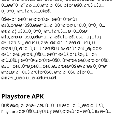
Ù…Ø­Ø¯ÙˆØ¯Ø© Ù„Ù„ØªØ·Ø¨ÙŠÙ‚Ø§Øª Ø§Ù„ØªÙŠ ÙŠÙ…
ÙƒÙ†Ùƒ ØªÙ†Ø²ÙŠÙ„Ù‡Ø§.
ÙŠØ¬Ø¨ Ø£Ù† ØªØ¹ØªÙ‚Ø¯ Ø£Ù† Ù‡Ø°Ù‡
Ø§Ù„ØªØ·Ø¨ÙŠÙ‚Ø§Øª Ù…Ø¯ÙÙˆØ¹Ø© ÙˆÙ„ÙƒÙ†Ùƒ Ù…
Ø®Ø·Ø¦ ÙŠÙ…ÙƒÙ†Ùƒ ØªÙ†Ø²ÙŠÙ„ Ø¬Ù…ÙŠØ¹
Ø§Ù„ØªØ·Ø¨ÙŠÙ‚Ø§Øª Ù…Ø¬Ø§Ù†Ù‹Ø§. ÙŠÙ…ÙƒÙ†Ùƒ
ØªÙ†Ø²ÙŠÙ„ Ø£ÙŠ Ù„Ø¹Ø¨Ø© Ø£Ùˆ ØªØ·Ø¨ÙŠÙ‚ Ù…
ØªØ¹Ù„Ù‚ Ø¨Ø§Ù„Ù…ÙˆØ³ÙŠÙ‚Ù‰ Ø£Ùˆ Ø§Ù„ØµØ­Ø©
Ø£Ùˆ Ø§Ù„ØªØ¹Ù„ÙŠÙ… Ø£Ùˆ Ø£ÙŠ Ø´ÙŠØ¡. Ù…Ø§
Ø¹Ù„ÙŠÙƒ Ø³ÙˆÙ‰ ØªÙ†Ø²ÙŠÙ„ Ù‡Ø°Ø§ Ø§Ù„ØªØ·Ø¨ÙŠÙ‚
Ø£Ùˆ Ø§Ù„Ù†Ø¸Ø§Ù… Ø§Ù„Ø£Ø³Ø§Ø³ÙŠ Ø¥Ø°Ø§ ÙƒÙ†Øª
ØªØ±ØºØ¨ ÙÙŠ ØªÙ†Ø²ÙŠÙ„ ØªØ·Ø¨ÙŠÙ‚Ø§Øª Ù…
Ø®ØªÙ„ÙØ© Ù…Ø¬Ø§Ù†Ù‹Ø§.
Playstore APK
ÙÙŠ Ø¥ØµØ¯Ø§Ø± APK Ù…Ù† Ù‡Ø°Ø§ Ø§Ù„ØªØ·Ø¨ÙŠÙ‚
Playstore ØŒ ÙŠÙ…ÙƒÙ†Ùƒ Ø§Ù„Ø¹Ø«ÙˆØ± Ø¹Ù„Ù‰ Ø¬Ù…