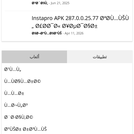
Ø³Ø¨Ø§Ù‚
- Jun 21, 2025
Instapro APK 287.0.0.25.77 ØªØ­Ù…ÙŠÙ
„ Ø£Ø­Ø¯Ø« Ø¥ØµØ¯Ø§Ø±
Ø§Ø¬ØªÙ…Ø§Ø¹ÙŠ
- Apr 11, 2026
تطبيقات
ألعاب
Ø¹Ù…Ù„
Ù…ÙØ§Ù…Ø±Ø©
Ù…Ù…Ø±
Ù…Ø¬Ù„Ø³
Ø¨Ø·Ø§Ù‚Ø©
ØºÙŠØ± Ø±Ø³Ù…ÙŠ