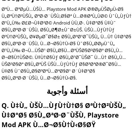
ØªÙ… ØªØµÙ…ÙŠÙ… Playstore Mod APK Ø®ØµÙŠØµÙ‹Ø§
Ù„ØªÙ†Ø²ÙŠÙ„ ØªØ·Ø¨ÙŠÙ‚Ø§Øª Ù…Ø®ØªÙ„ÙØ© ÙˆÙ„ÙƒÙ†
Ø¹Ù„Ù‰ Ø£Ø¬Ù‡Ø²Ø© Android ÙÙ‚Ø·. Ù‡Ø°Ø§ Ù‡Ùˆ
Ø§Ù„ØªØ·Ø¨ÙŠÙ‚ Ø§Ù„Ø¶Ø±ÙˆØ±ÙŠ. ÙŠÙ…ÙƒÙ†Ùƒ
ØªÙ†Ø²ÙŠÙ„ Ø¥ØµØ¯Ø§Ø± Ø§Ù„ØªØ¹Ø¯ÙŠÙ„ Ù…Ù† Ù‡Ø°Ø§
Ø§Ù„ØªØ·Ø¨ÙŠÙ‚ Ù…Ø¬Ø§Ù†Ù‹Ø§ ÙˆØ§Ù„Ø­ØµÙˆÙ„
Ø¹Ù„Ù‰ Ø¬Ù…ÙŠØ¹ Ø§Ù„Ø§Ù…ØªÙŠØ§Ø²Ø§Øª Ø§Ù„Ù…
Ø¬Ø§Ù†ÙŠØ©. Ù‡Ù†Ø§Ùƒ Ø§Ù„Ø¹Ø¯ÙŠØ¯ Ù…Ù† Ø§Ù„Ù…
ÙŠØ²Ø§Øª Ø§Ù„ØªÙŠ ÙŠÙ…ÙƒÙ†Ùƒ Ø§Ø³ØªØ®Ø¯Ø§Ù…
Ù‡Ø§ ÙˆØ§Ù„Ø§Ø³ØªÙ…ØªØ§Ø¹ Ø¨Ù‡Ø°Ø§
Ø§Ù„ØªØ·Ø¨ÙŠÙ‚ Ù…Ø¬Ø§Ù†Ù‹Ø§.
أسئلة وأجوبة
Q. Ù‡Ù„ ÙŠÙ…ÙƒÙ†Ù†Ø§ ØªÙ†Ø²ÙŠÙ„
Ù‡Ø°Ø§ Ø§Ù„ØªØ·Ø¨ÙŠÙ‚ Playstore
Mod APK Ù…Ø¬Ø§Ù†Ù‹Ø§ØŸ