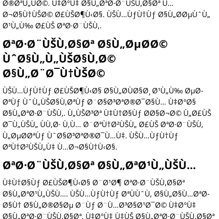
Ø®ØªÙ„ÙØ©. Ù‡Ø°Ù‡ Ø§Ù„ØªØ·Ø¨ÙŠÙ‚Ø§Øª Ù…
Ø¬Ø§Ù†ÙŠØ© Ø£ÙŠØ¶Ù‹Ø§. ÙŠÙ…ÙƒÙ†Ùƒ Ø§Ù„Ø­ØµÙˆÙ„
Ø¹Ù„Ù‰ Ø£ÙŠ ØªØ·Ø¨ÙŠÙ‚.
ØªØ·Ø¨ÙŠÙ‚Ø§Øª Ø§Ù„ØµØ­Ø©
ÙˆØ§Ù„Ù„ÙŠØ§Ù‚Ø©
Ø§Ù„Ø¨Ø¯Ù†ÙŠØ©
ÙŠÙ…ÙƒÙ†Ùƒ Ø£ÙŠØ¶Ù‹Ø§ Ø§Ù„Ø­ÙØ§Ø¸ Ø¹Ù„Ù‰ ØµØ­
ØªÙƒ ÙˆÙ„ÙŠØ§Ù‚ØªÙƒ Ø¨Ø§Ø³ØªØ®Ø¯Ø§Ù… Ù‡Ø°Ø§
Ø§Ù„ØªØ·Ø¨ÙŠÙ‚. Ù„ÙŠØ³Øª Ù‡Ù†Ø§Ùƒ Ø­Ø§Ø¬Ø© Ù„Ø£ÙŠ
Ø¯Ù„ÙŠÙ„ ÙÙ‚Ø· Ù‚Ù… Ø¨ØªÙ†Ø²ÙŠÙ„ Ø£ÙŠ ØªØ·Ø¨ÙŠÙ‚
Ù„ØµØ­ØªÙƒ ÙˆØ§Ø³ØªØ®Ø¯Ù…Ù‡. ÙŠÙ…ÙƒÙ†Ùƒ
ØªÙ†Ø²ÙŠÙ„Ù‡ Ù…Ø¬Ø§Ù†Ù‹Ø§.
ØªØ·Ø¨ÙŠÙ‚Ø§Øª Ø§Ù„ØªØ¹Ù„ÙŠÙ…
Ù‡Ù†Ø§Ùƒ Ø£ÙŠØ¶Ù‹Ø§ Ø¨Ø¹Ø¶ ØªØ·Ø¨ÙŠÙ‚Ø§Øª
Ø§Ù„ØªØ¹Ù„ÙŠÙ…. ÙŠÙ…ÙƒÙ†Ùƒ ØªÙÙˆÙ‚ Ø§Ù„Ø§Ù…ØªØ­
Ø§Ù† Ø§Ù„Ø®Ø§Øµ Ø¨Ùƒ Ø¨Ù…Ø³Ø§Ø¹Ø¯Ø© Ù‡Ø°Ù‡
Ø§Ù„ØªØ·Ø¨ÙŠÙ‚Ø§Øª. Ù‡Ø°Ù‡ Ù‡ÙŠ Ø§Ù„ØªØ·Ø¨ÙŠÙ‚Ø§Øª