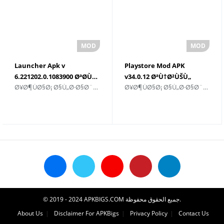
Launcher Apk v
Playstore Mod APK
6.221202.0.1083900 ØªØ­Ù…
v34.0.12 ØªÙ†Ø²ÙŠÙ„
Ø¥Ø¶ÙØ§Ø¡ Ø§Ù„Ø·Ø§Ø¨Ø¹ Ø§Ù„Ø´Ø®ØµÙŠ
Ø¥Ø¶ÙØ§Ø¡ Ø§Ù„Ø·Ø§Ø¨Ø¹ Ø§Ù„Ø´Ø®ØµÙŠ
ÙŠÙ„
© 2019 - 2024 APKBIGS.COM جميع الحقوق محفوظة.
About Us
Disclaimer For APKBigs
Privacy Policy
Contact Us