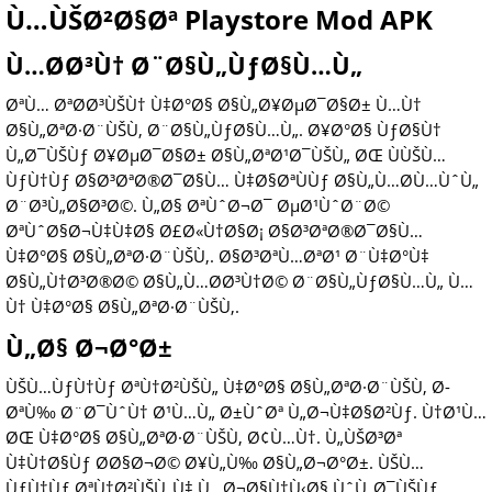
Ù…ÙŠØ²Ø§Øª Playstore Mod APK
Ù…Ø­Ø³Ù† Ø¨Ø§Ù„ÙƒØ§Ù…Ù„
ØªÙ… ØªØ­Ø³ÙŠÙ† Ù‡Ø°Ø§ Ø§Ù„Ø¥ØµØ¯Ø§Ø± Ù…Ù†
Ø§Ù„ØªØ·Ø¨ÙŠÙ‚ Ø¨Ø§Ù„ÙƒØ§Ù…Ù„. Ø¥Ø°Ø§ ÙƒØ§Ù†
Ù„Ø¯ÙŠÙƒ Ø¥ØµØ¯Ø§Ø± Ø§Ù„ØªØ¹Ø¯ÙŠÙ„ ØŒ ÙÙŠÙ…
ÙƒÙ†Ùƒ Ø§Ø³ØªØ®Ø¯Ø§Ù… Ù‡Ø§ØªÙÙƒ Ø§Ù„Ù…Ø­Ù…ÙˆÙ„
Ø¨Ø³Ù„Ø§Ø³Ø©. Ù„Ø§ ØªÙˆØ¬Ø¯ ØµØ¹ÙˆØ¨Ø©
ØªÙˆØ§Ø¬Ù‡Ù‡Ø§ Ø£Ø«Ù†Ø§Ø¡ Ø§Ø³ØªØ®Ø¯Ø§Ù…
Ù‡Ø°Ø§ Ø§Ù„ØªØ·Ø¨ÙŠÙ‚. Ø§Ø³ØªÙ…ØªØ¹ Ø¨Ù‡Ø°Ù‡
Ø§Ù„Ù†Ø³Ø®Ø© Ø§Ù„Ù…Ø­Ø³Ù†Ø© Ø¨Ø§Ù„ÙƒØ§Ù…Ù„ Ù…
Ù† Ù‡Ø°Ø§ Ø§Ù„ØªØ·Ø¨ÙŠÙ‚.
Ù„Ø§ Ø¬Ø°Ø±
ÙŠÙ…ÙƒÙ†Ùƒ ØªÙ†Ø²ÙŠÙ„ Ù‡Ø°Ø§ Ø§Ù„ØªØ·Ø¨ÙŠÙ‚ Ø­
ØªÙ‰ Ø¨Ø¯ÙˆÙ† Ø¹Ù…Ù„ Ø±ÙˆØª Ù„Ø¬Ù‡Ø§Ø²Ùƒ. Ù†Ø¹Ù…
ØŒ Ù‡Ø°Ø§ Ø§Ù„ØªØ·Ø¨ÙŠÙ‚ Ø¢Ù…Ù†. Ù„ÙŠØ³Øª
Ù‡Ù†Ø§Ùƒ Ø­Ø§Ø¬Ø© Ø¥Ù„Ù‰ Ø§Ù„Ø¬Ø°Ø±. ÙŠÙ…
ÙƒÙ†Ùƒ ØªÙ†Ø²ÙŠÙ„Ù‡ Ù…Ø¬Ø§Ù†Ù‹Ø§ ÙˆÙ„Ø¯ÙŠÙƒ