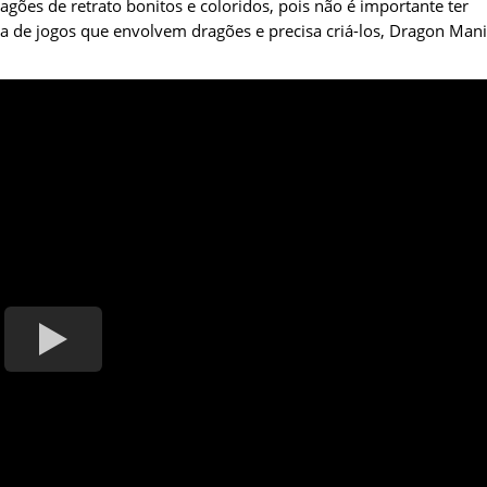
gões de retrato bonitos e coloridos, pois não é importante ter
a de jogos que envolvem dragões e precisa criá-los, Dragon Man