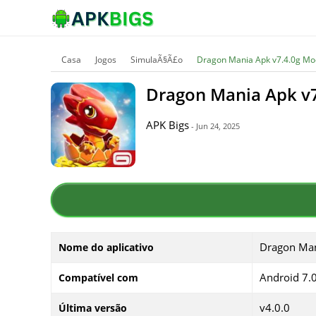
Casa
Jogos
SimulaÃ§Ã£o
Dragon Mania Apk v7.4.0g Moed
Dragon Mania Apk v7.
APK Bigs
- Jun 24, 2025
Dragon Ma
Nome do aplicativo
Android 7.
Compatível com
v4.0.0
Última versão