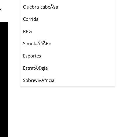
Quebra-cabeÃ§a
ia
Corrida
RPG
SimulaÃ§Ã£o
Esportes
EstratÃ©gia
SobrevivÃªncia