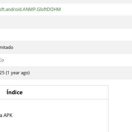
oft.android.ANMP.GloftDOHM
imitado
£o
25 (1 year ago)
Índice
ia APK