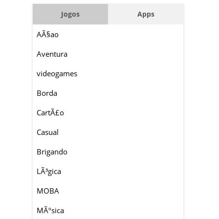
Jogos
Apps
AÃ§ao
Aventura
videogames
Borda
CartÃ£o
Casual
Brigando
LÃ³gica
MOBA
MÃºsica