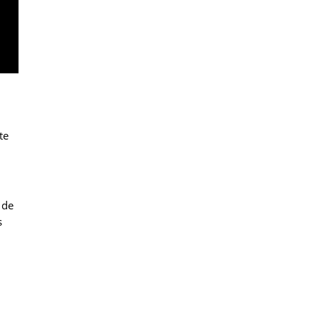
te
 de
s