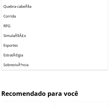
Quebra-cabeÃ§a
Corrida
RPG
SimulaÃ§Ã£o
Esportes
EstratÃ©gia
SobrevivÃªncia
Recomendado para você