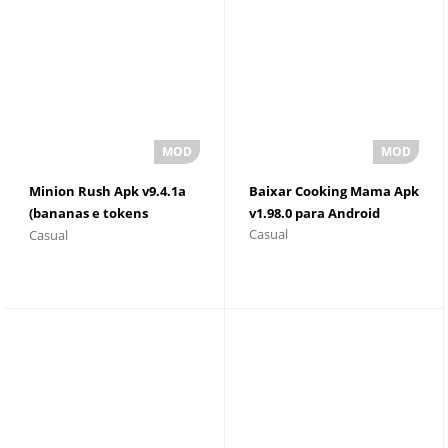
Minion Rush Apk v9.4.1a
Baixar Cooking Mama Apk
(bananas e tokens
v1.98.0 para Android
Casual
Casual
ilimitados)