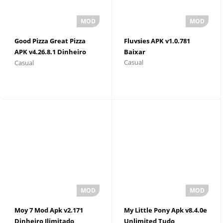
Good Pizza Great Pizza
Fluvsies APK v1.0.781
APK v4.26.8.1 Dinheiro
Baixar
Casual
Casual
ilimitado e pedras
preciosas
Moy 7 Mod Apk v2.171
My Little Pony Apk v8.4.0e
Dinheiro Ilimitado
Unlimited Tudo