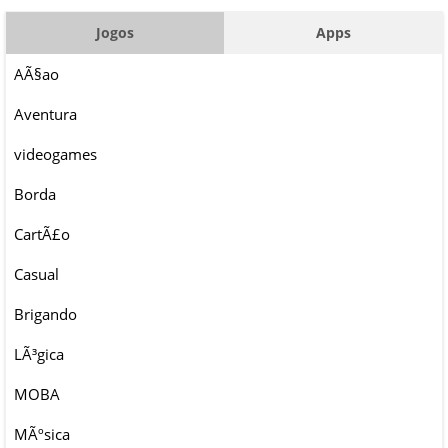
Jogos
Apps
AÃ§ao
Aventura
videogames
Borda
CartÃ£o
Casual
Brigando
LÃ³gica
MOBA
MÃºsica