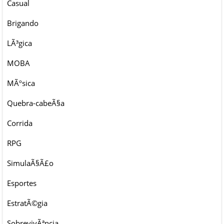
Casual
Brigando
LÃ³gica
MOBA
MÃºsica
Quebra-cabeÃ§a
Corrida
RPG
SimulaÃ§Ã£o
Esportes
EstratÃ©gia
SobrevivÃªncia