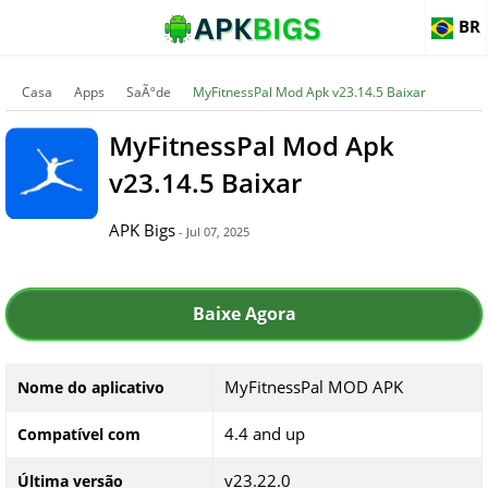
BR
Casa
Apps
SaÃºde
MyFitnessPal Mod Apk v23.14.5 Baixar
MyFitnessPal Mod Apk
v23.14.5 Baixar
APK Bigs
- Jul 07, 2025
Baixe Agora
MyFitnessPal MOD APK
Nome do aplicativo
4.4 and up
Compatível com
v23.22.0
Última versão