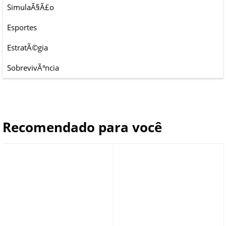
SimulaÃ§Ã£o
Esportes
EstratÃ©gia
SobrevivÃªncia
Recomendado para você