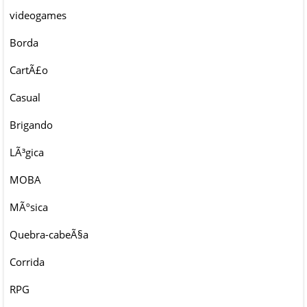
videogames
Borda
CartÃ£o
Casual
Brigando
LÃ³gica
MOBA
MÃºsica
Quebra-cabeÃ§a
Corrida
RPG