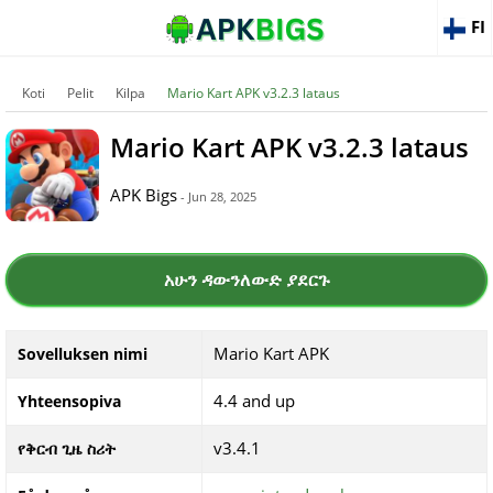
FI
Koti
Pelit
Kilpa
Mario Kart APK v3.2.3 lataus
Mario Kart APK v3.2.3 lataus
APK Bigs
- Jun 28, 2025
አሁን ዳውንለውድ ያደርጉ
Mario Kart APK
Sovelluksen nimi
4.4 and up
Yhteensopiva
v3.4.1
የቅርብ ጊዜ ስሪት