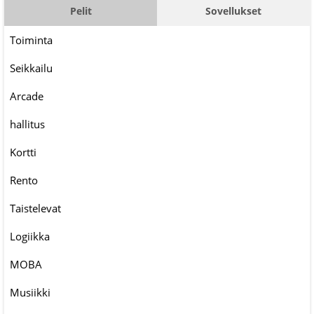
Pelit
Sovellukset
Toiminta
Seikkailu
Arcade
hallitus
Kortti
Rento
Taistelevat
Logiikka
MOBA
Musiikki