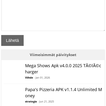
Lähetä
Viimeisimmät päivitykset
Mega Shows Apk v4.0.0 2025 TÃ©lÃ©c
harger
Viihde
- Jan 01, 2026
Papa's Pizzeria APK v1.1.4 Unlimited M
oney
strategia
- Jun 21, 2025