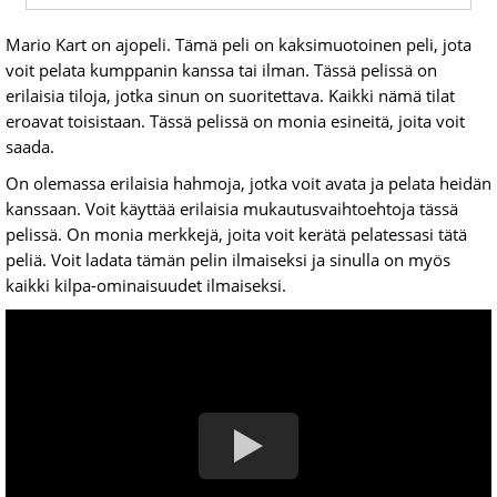
Mario Kart on ajopeli. Tämä peli on kaksimuotoinen peli, jota
voit pelata kumppanin kanssa tai ilman. Tässä pelissä on
erilaisia tiloja, jotka sinun on suoritettava. Kaikki nämä tilat
eroavat toisistaan. Tässä pelissä on monia esineitä, joita voit
saada.
On olemassa erilaisia hahmoja, jotka voit avata ja pelata heidän
kanssaan. Voit käyttää erilaisia mukautusvaihtoehtoja tässä
pelissä. On monia merkkejä, joita voit kerätä pelatessasi tätä
peliä. Voit ladata tämän pelin ilmaiseksi ja sinulla on myös
kaikki kilpa-ominaisuudet ilmaiseksi.