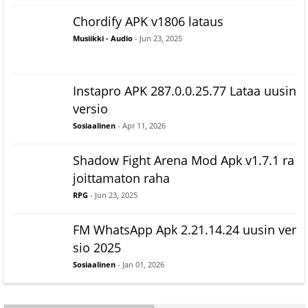
Chordify APK v1806 lataus
Musiikki - Audio
- Jun 23, 2025
Instapro APK 287.0.0.25.77 Lataa uusin
versio
Sosiaalinen
- Apr 11, 2026
Shadow Fight Arena Mod Apk v1.7.1 ra
joittamaton raha
RPG
- Jun 23, 2025
FM WhatsApp Apk 2.21.14.24 uusin ver
sio 2025
Sosiaalinen
- Jan 01, 2026