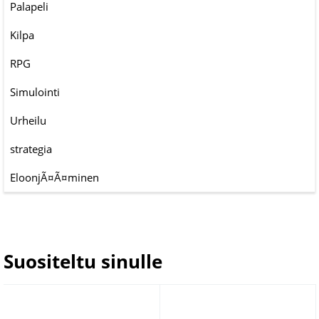
Palapeli
Kilpa
RPG
Simulointi
Urheilu
strategia
EloonjÃ¤Ã¤minen
Suositeltu sinulle