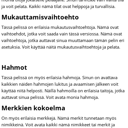
ja voit pelata. Kaikki nämä tilat ovat helppoja ja turvallisia.
Mukauttamisvaihtoehto
Tässä pelissä on erilaisia mukautusvaihtoehtoja. Nämä ovat
vaihtoehdot, jotka voit saada vain tässä versiossa. Nämä ovat
vaihtoehtoja, jotka auttavat sinua muuttamaan tämän pelin eri
asetuksia. Voit käyttää näitä mukautusvaihtoehtoja ja pelata.
Hahmot
Tässä pelissä on myös erilaisia hahmoja. Sinun on avattava
kaikkien näiden hahmojen lukitus ja avaamisen jälkeen voit
käyttää niitä helposti. Näillä hahmoilla on erilaisia taitoja, jotka
auttavat sinua pelissä. Voit avata monia hahmoja.
Merkkien kokoelma
On myös erilaisia merkkejä. Nämä merkit tunnetaan myös
nimikkeinä. Voit avata kaikki nämä nimikkeet tai merkit ja