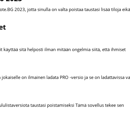
.BG 2023, jotta sinulla on valta poistaa taustasi lisää tiloja eik
et
it käyttää sitä helposti ilman mitään ongelmia siitä, että ihmiset
okaiselle on ilmainen ladata PRO -versio ja se on ladattavissa v
ulistaversiota taustasi poistamiseksi Tämä sovellus tekee sen