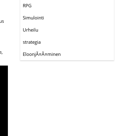
RPG
Simulointi
us
Urheilu
strategia
e,
EloonjÃ¤Ã¤minen