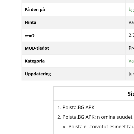
bg
Få den på
Va
Hinta
2.
መጠን
Pr
MOD-tiedot
Va
Kategoria
Ju
Uppdatering
Si
Poista.BG APK
Poista.BG APK: n ominaisuudet
Poista ei -toivotut esineet ta