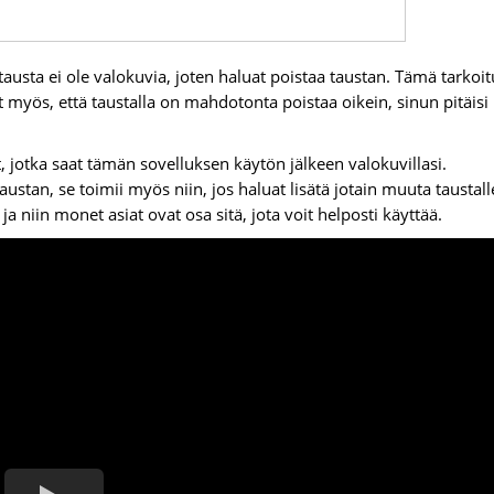
tausta ei ole valokuvia, joten haluat poistaa taustan. Tämä tarkoit
let myös, että taustalla on mahdotonta poistaa oikein, sinun pitäisi
 jotka saat tämän sovelluksen käytön jälkeen valokuvillasi.
austan, se toimii myös niin, jos haluat lisätä jotain muuta taustall
a niin monet asiat ovat osa sitä, jota voit helposti käyttää.