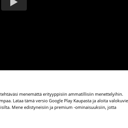
tehtäväsi menemättä erityyppisiin ammatillisiin menettelyihin.
pompaa. Lataa tämä versio Google Play Kaupasta ja aloita valokuvi
ta. Mene edistyneisiin ja premium -ominaisuuksiin, jotta