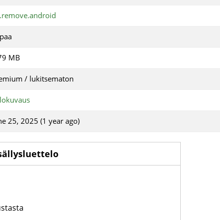
.remove.android
paa
79 MB
emium / lukitsematon
lokuvaus
ne 25, 2025 (1 year ago)
sällysluettelo
ustasta