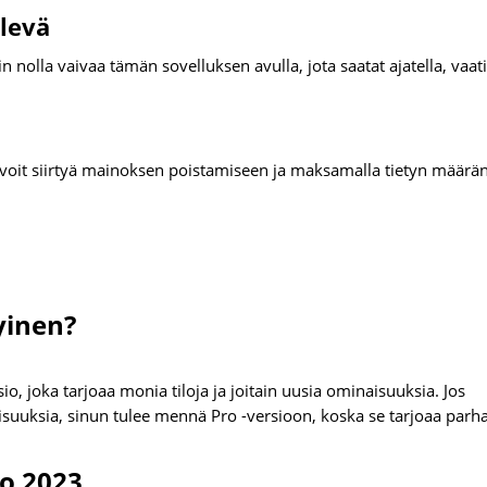
levä
 nolla vaivaa tämän sovelluksen avulla, jota saatat ajatella, vaati
, voit siirtyä mainoksen poistamiseen ja maksamalla tietyn määrän
yinen?
, joka tarjoaa monia tiloja ja joitain uusia ominaisuuksia. Jos
isuuksia, sinun tulee mennä Pro -versioon, koska se tarjoaa parh
.
io 2023