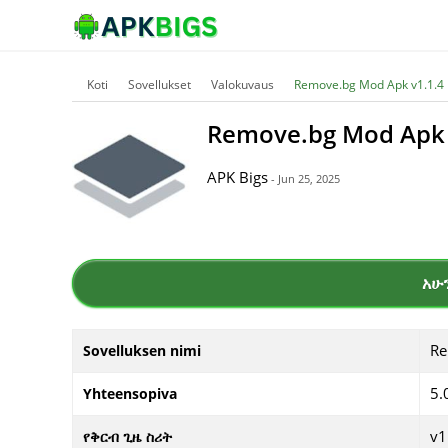
Koti
Sovellukset
Valokuvaus
Remove.bg Mod Apk v1.1.4 
Remove.bg Mod Apk 
APK Bigs
- Jun 25, 2025
አሁ
Re
Sovelluksen nimi
5.
Yhteensopiva
v1
የቅርብ ጊዜ ስሪት