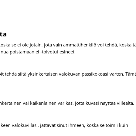
sta
 koska se ei ole jotain, jota vain ammattihenkilö voi tehdä, koska 
sinua poistamaan ei -toivotut esineet.
oit tehdä siitä yksinkertaisen valokuvan passikokoasi varten. Täm
kertainen vai kaikenlainen värikäs, jotta kuvasi näyttää viileältä.
keen valokuvillasi, jättävät sinut ihmeen, koska se toimii kuin