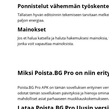
Ponnistelut vähemmän työskente
Tällaisen hyvän editoinnin tekemiseen tarvitaan melkein
paljon energiaa.
Mainokset
Jos et halua katsella ja haluta hakemuksesi mainoksia
jonka voit vapauttaa mainoksista.
Miksi Poista.BG Pro on niin erit
Poista.BG Pro APK on tämän sovelluksen erityinen versio
odotat tämän sovelluksen päivityksiä ja hienoja omina
mahdolliset asiat parhaaseen muokkauskokemukseen
Lataa Poista.BG Pro Uusin vers