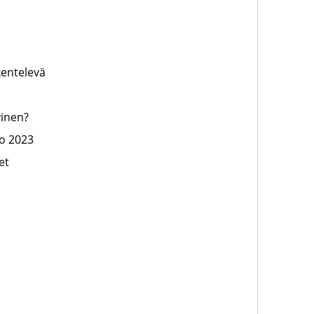
entelevä
yinen?
io 2023
et